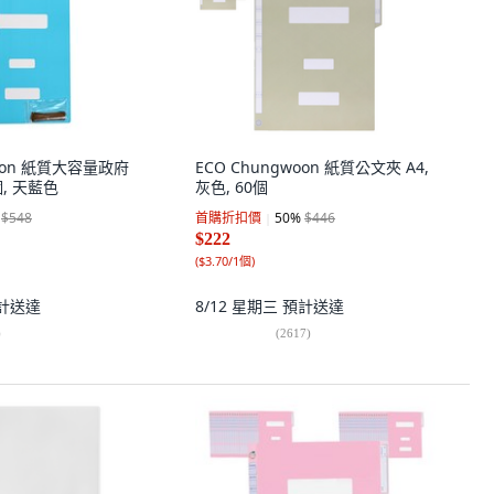
woon 紙質大容量政府
ECO Chungwoon 紙質公文夾 A4,
個, 天藍色
灰色, 60個
$548
首購折扣價
50
%
$446
$222
(
$3.70/1個
)
計送達
8/12 星期三
預計送達
)
(
2617
)