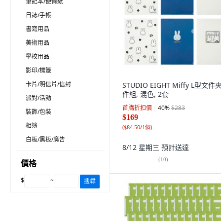
筆記本/便條紙
日誌/手帳
書寫用品
美術用品
學校用品
影印/標籤
卡片/明信片/信封
STUDIO EIGHT Miffy L型文件夾
件組, 混色, 2套
派對/活動
首購折扣價
40
%
$283
裝飾/包裝
$169
相簿
(
$84.50/1個
)
白板/黑板/廣告
8/12 星期三
預計送達
(
10
)
價格
$
~
搜尋