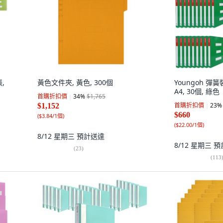
張,
黃色文件夾, 黃色, 300個
Youngoh 
A4, 30個, 綠色
首購折扣價
34
%
$1,765
首購折扣價
23
%
$1,152
$660
(
$3.84/1個
)
(
$22.00/1個
)
8/12 星期三
預計送達
8/12 星期三
預
(
23
)
(
113