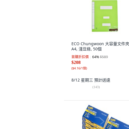
ECO Chungwoon 大容量文件
A4, 淺豆綠, 50個
首購折扣價
64
%
$589
$208
(
$4.16/1個
)
8/12 星期三
預計送達
(
143
)