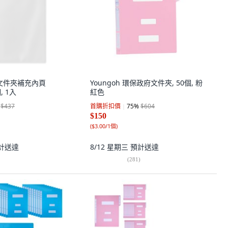
透明文件夾補充內頁
Youngoh 環保政府文件夾, 50個, 粉
, 1入
紅色
$437
首購折扣價
75
%
$604
$150
(
$3.00/1個
)
計送達
8/12 星期三
預計送達
(
281
)