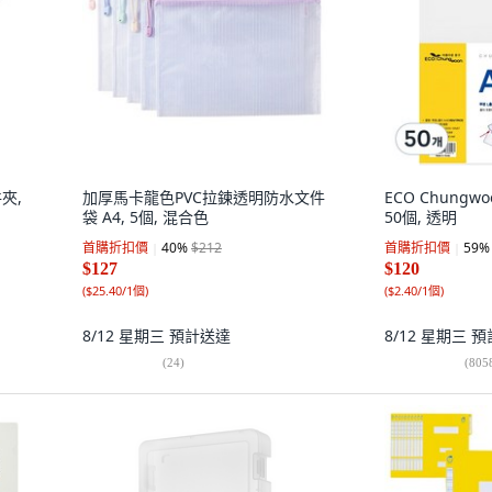
夾,
加厚馬卡龍色PVC拉鍊透明防水文件
ECO Chungw
袋 A4, 5個, 混合色
50個, 透明
首購折扣價
40
%
$212
首購折扣價
59
%
$127
$120
(
$25.40/1個
)
(
$2.40/1個
)
8/12 星期三
預計送達
8/12 星期三
預
(
24
)
(
805