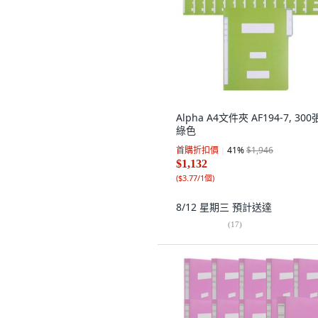
Alpha A4文件夾 AF194-7, 300
綠色
首購折扣價
41
%
$1,946
$1,132
(
$3.77/1個
)
8/12 星期三
預計送達
(
17
)