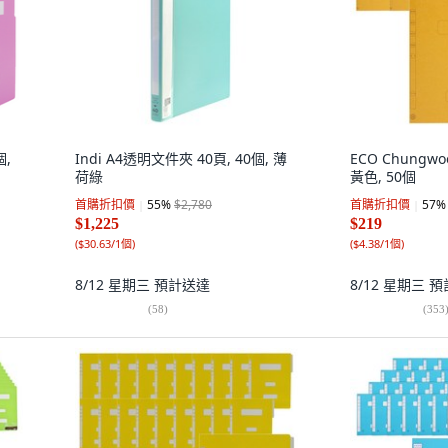
個,
Indi A4透明文件夾 40頁, 40個, 薄
ECO Chungw
荷綠
黃色, 50個
首購折扣價
55
%
$2,780
首購折扣價
57
%
$1,225
$219
(
$30.63/1個
)
(
$4.38/1個
)
8/12 星期三
預計送達
8/12 星期三
預
(
58
)
(
353