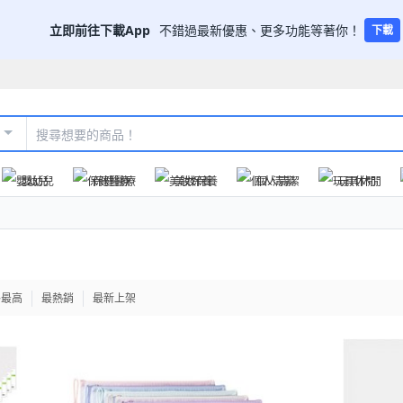
立即前往下載App
不錯過最新優惠、更多功能等著你！
下載
嬰幼兒
保健醫療
美妝保養
個人清潔
玩具休閒
格最高
最熱銷
最新上架