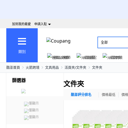
加到我的最愛
申請入駐
全部
類別
爸氣父親節
火箭速配
火箭跨境
酷澎首頁
火箭跨境
文具用品
活頁夾/文件夾
文件夾
篩選器
文件夾
酷澎評分排名
價格最低
價
僅顯示
僅顯示
僅顯示