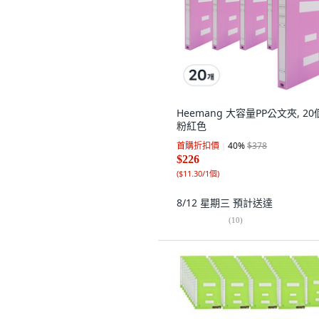
Heemang 大容量PP公文夾, 20
粉紅色
首購折扣價
40
%
$378
$226
(
$11.30/1個
)
8/12 星期三
預計送達
(
10
)