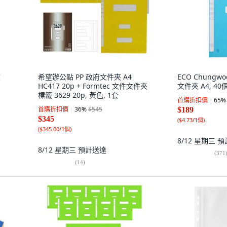
夾
希望辦公點 PP 政府文件夾 A4
ECO Chung
HC417 20p + Formtec 文件文件夾
文件夾 A4, 40
標籤 3629 20p, 黃色, 1套
首購折扣價
65
%
首購折扣價
36
%
$545
$189
$345
(
$4.73/1個
)
(
$345.00/1個
)
8/12 星期三
預
8/12 星期三
預計送達
(
371
(
14
)