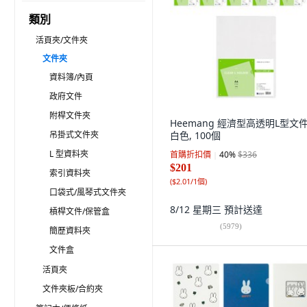
類別
活頁夾/文件夾
文件夾
資料簿/內頁
政府文件
附桿文件夾
Heemang 經濟型高透明L型文件
吊掛式文件夾
白色, 100個
L 型資料夾
首購折扣價
40
%
$336
$201
索引資料夾
(
$2.01/1個
)
口袋式/風琴式文件夾
8/12 星期三
預計送達
槓桿文件/保管盒
(
5979
)
簡歷資料夾
文件盒
活頁夾
文件夾板/合約夾