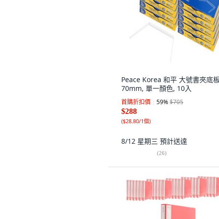
Peace Korea 和平 大號書夾底
70mm, 單一顏色, 10入
首購折扣價
59
%
$705
$288
(
$28.80/1個
)
8/12 星期三
預計送達
(
26
)