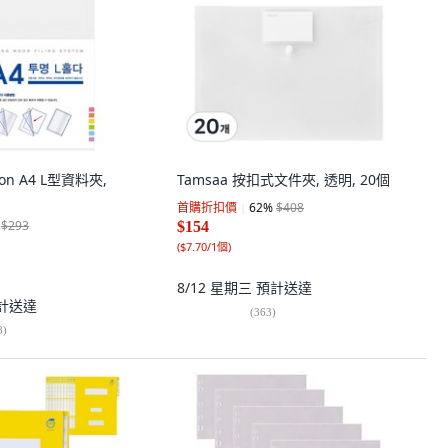
oon A4 L型資料夾,
Tamsaa 按扣式文件夾, 透明, 20個
首購折扣價
62
%
$408
$293
$154
(
$7.70/1個
)
8/12 星期三
預計送達
計送達
(
363
)
8
)