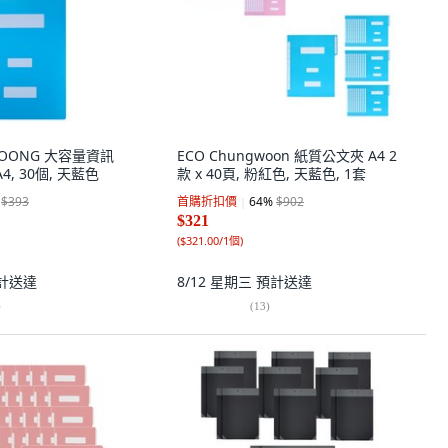
NPOONG 大容量資訊
ECO Chungwoon 紙質公文夾 A4 2
4, 30個, 天藍色
款 x 40頁, 粉紅色, 天藍色, 1套
$393
首購折扣價
64
%
$902
$321
(
$321.00/1個
)
計送達
8/12 星期三
預計送達
)
(
13
)