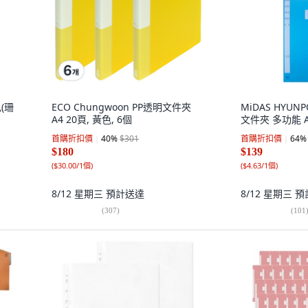
色(珊
ECO Chungwoon PP透明文件夾
MiDAS HYU
A4 20頁, 黃色, 6個
文件夾 多功能 A
首購折扣價
40
%
$301
首購折扣價
64
%
$180
$139
(
$30.00/1個
)
(
$4.63/1個
)
8/12 星期三
預計送達
8/12 星期三
預
(
307
)
(
101