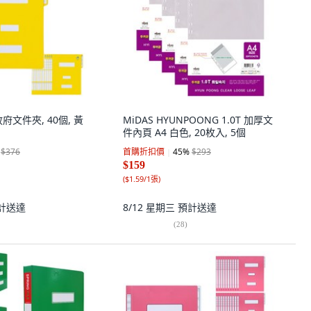
府文件夾, 40個, 黃
MiDAS HYUNPOONG 1.0T 加厚文
件內頁 A4 白色, 20枚入, 5個
$376
首購折扣價
45
%
$293
$159
(
$1.59/1張
)
計送達
8/12 星期三
預計送達
(
28
)