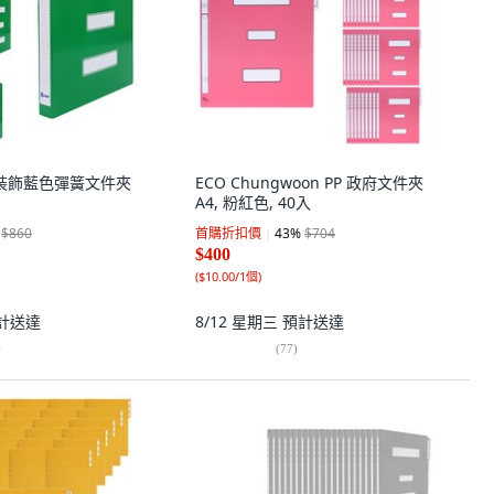
彈簧裝飾藍色彈簧文件夾
ECO Chungwoon PP 政府文件夾
A4, 粉紅色, 40入
$860
首購折扣價
43
%
$704
$400
(
$10.00/1個
)
計送達
8/12 星期三
預計送達
)
(
77
)