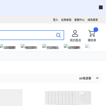
登入
註冊會員
客服中心
成為賣家
我的酷澎
購物車
文具圖書
食品飲料
生活用品
女性服飾
運動戶外
60
每頁筆