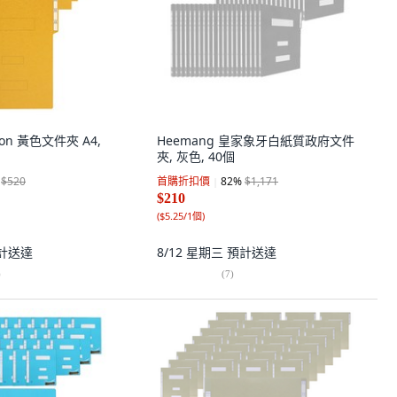
oon 黃色文件夾 A4,
Heemang 皇家象牙白紙質政府文件
夾, 灰色, 40個
$520
首購折扣價
82
%
$1,171
$210
(
$5.25/1個
)
計送達
8/12 星期三
預計送達
)
(
7
)