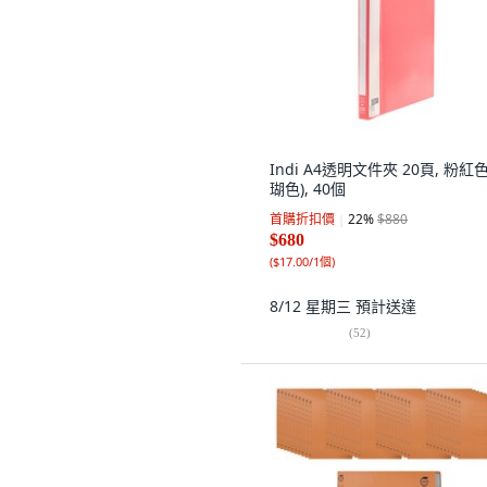
Indi A4透明文件夾 20頁, 粉紅
瑚色), 40個
首購折扣價
22
%
$880
$680
(
$17.00/1個
)
8/12 星期三
預計送達
(
52
)