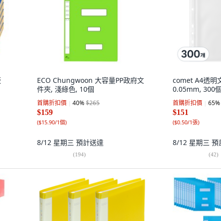
板
ECO Chungwoon 大容量PP政府文
comet A4
件夾, 淺綠色, 10個
0.05mm, 300個
首購折扣價
40
%
$265
首購折扣價
65
%
$159
$151
(
$15.90/1個
)
(
$0.50/1張
)
8/12 星期三
預計送達
8/12 星期三
預
(
194
)
(
42
)