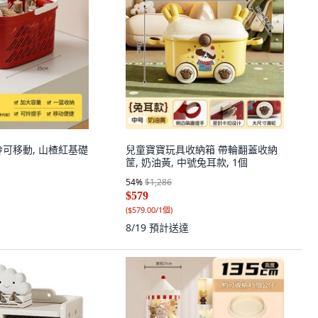
拎可移動, 山楂紅基礎
兒童寶寶玩具收納箱 帶輪翻蓋收納
筐, 奶油黃, 中號兔耳款, 1個
54
%
$1,286
$579
(
$579.00/1個
)
8/19
預計送達