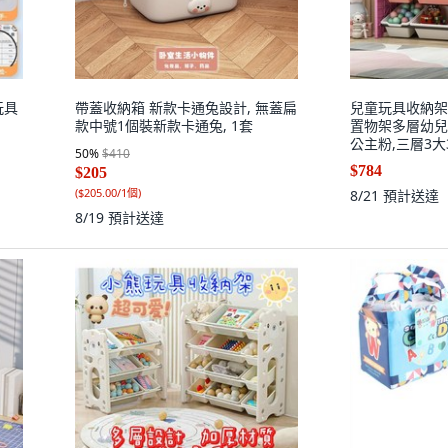
玩具
帶蓋收納箱 新款卡通兔設計, 無蓋扁
兒童玩具收納架
款中號1個裝新款卡通兔, 1套
置物架多層幼兒
公主粉,三層3大3
50
%
$410
$784
$205
(
$205.00/1個
)
8/21
預計送達
8/19
預計送達