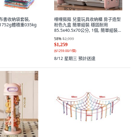
 布書收納袋套裝,
哩哩摳摳 兒童玩具收納櫃 房子造型
1752g體積重035kg
粉色九盒 簡單組裝 穩固耐用
85.5x40.5x70公分, 1個, 簡單組裝粉
色(房子九盒), 粉色
58
%
$2,999
$1,259
(
$1259.00/1個
)
8/12 星期三
預計送達