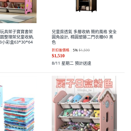
玩具架子寶寶書架
兒童房透氣 多層收納 簡約風格 安全
園整理架兒童收納,
圓角設計, 橢圓塑藤二門衣櫃60 黑
小彩盒63*30*64
色
折扣後價格
5
%
$1,599
$1,510
8/11 星期二
預計送達