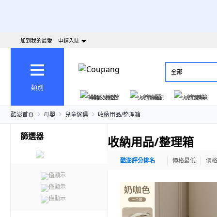
加到我的最愛
申請入駐
全部
類別
爸氣父親節
火箭速配
火箭跨境
酷澎首頁
母嬰
兒童傢俱
收納用品/整理箱
篩選器
收納用品/整理箱
酷澎評分排名
價格最低
價
僅顯示
僅顯示
僅顯示