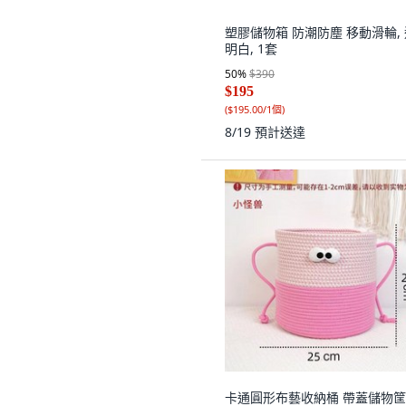
塑膠儲物箱 防潮防塵 移動滑輪,
明白, 1套
50
%
$390
$195
(
$195.00/1個
)
8/19
預計送達
卡通圓形布藝收納桶 帶蓋儲物筐,