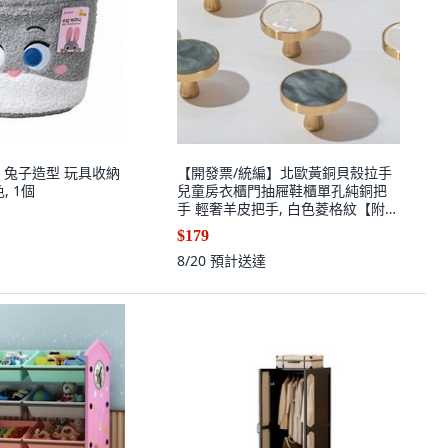
 兔子造型 玩具收納
【開發票/統編】北歐黃銅貝殼拉手
, 1個
兒童房衣櫃門抽屜鞋櫃單孔純銅把
手 輕奢羊皮把手, 白色菱格紋【附免
釘貼】兩個裝,2.2cm（小抽屜使
$179
用）
8/20
預計送達