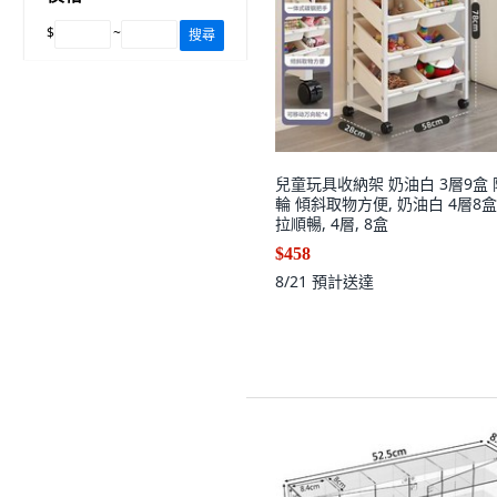
$
~
搜尋
兒童玩具收納架 奶油白 3層9盒 
輪 傾斜取物方便, 奶油白 4層8盒
拉順暢, 4層, 8盒
$458
8/21
預計送達