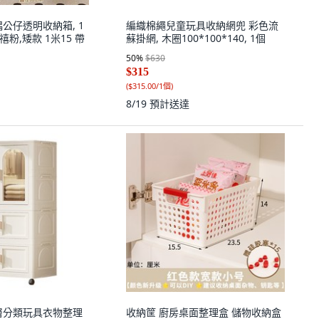
公仔透明收納箱, 1
編織棉繩兒童玩具收納網兜 彩色流
禧粉,矮款 1米15 帶
蘇掛網, 木圈100*100*140, 1個
50
%
$630
$315
(
$315.00/1個
)
8/19
預計送達
層分類玩具衣物整理
收納筐 廚房桌面整理盒 儲物收納盒