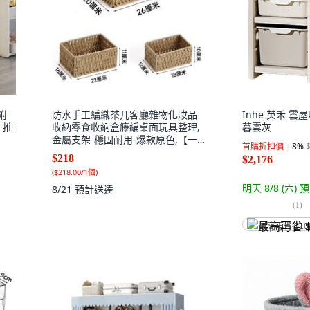
附
防水手工編織茶几客廳雜物化妝品
Inhe 英禾 雲
 推
收納零食收納盒籐編桌面玩具整理,
暮雲灰
金屬支架-穩固耐用-爆款原色,【一
首購折扣價
8
%
件小】物美精緻, 1個
$218
$2,176
(
$218.00/1個
)
明天 8/8 (六)
預
8/21
預計送達
(
1
)
最高再省 $10