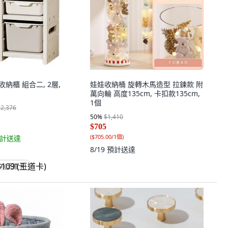
屋收納櫃 組合二, 2層,
娃娃收納桶 旋轉木馬造型 拉鍊款 附
萬向輪 高度135cm, 卡扣款135cm,
1個
$2,376
50
%
$1,410
$705
(
$705.00/1個
)
計送達
8/19
預計送達
9 (王道卡)