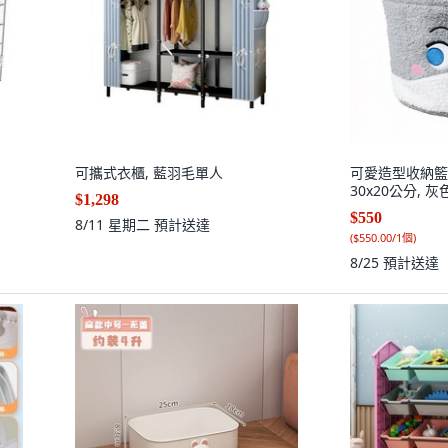
可攜式衣櫃, 藍羽毛單人
可愛造型收納籃
30x20公分, 灰色
$1,298
$550
8/11 星期二
預計送達
(
$550.00/1個
)
8/25
預計送達