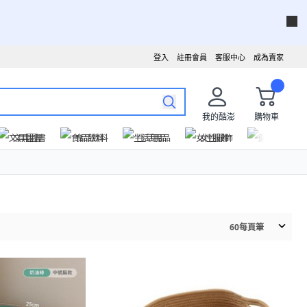
登入
註冊會員
客服中心
成為賣家
我的酷澎
購物車
文具圖書
食品飲料
生活用品
女性服飾
運動戶外
60
每頁筆