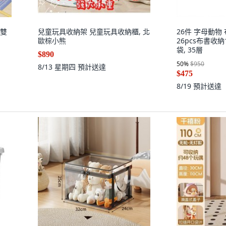
 雙
兒童玩具收納架 兒童玩具收納櫃, 北
26件 字母動物
歐棕小熊
26pcs布書收納
袋, 35層
$890
50
%
$950
8/13 星期四
預計送達
$475
8/19
預計送達