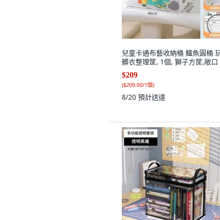
兒童卡通布藝收納桶 鱷魚圓桶 
髒衣整理筐, 1個, 獅子方筐,敞口
$209
(
$209.00/1個
)
8/20
預計送達