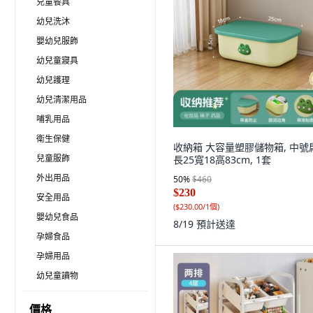
兒童餐具
幼兒洗沐
嬰幼兒服飾
幼兒童寢具
幼兒護理
幼兒清潔用品
哺乳用品
衛生保健
收納箱 大容量塑膠儲物箱, 中號
兒童服飾
長25寬18高83cm, 1套
外出用品
50
%
$460
$230
安全用品
(
$230.00/1個
)
嬰幼兒食品
8/19
預計送達
孕婦食品
孕婦用品
幼兒童讀物
價格