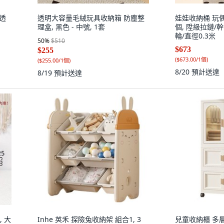
 透
透明大容量毛絨玩具收納箱 防塵整
娃娃收納桶 玩偶
理盒, 黑色 - 中號, 1套
個, 陞級拉鏈/幹
輪/直徑0.3米
50
%
$510
$673
$255
(
$673.00/1個
)
(
$255.00/1個
)
8/20
預計送達
8/19
預計送達
 大
Inhe 英禾 探險兔收納架 組合1, 3
兒童收納櫃 多