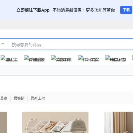
立即前往下載App
不錯過最新優惠、更多功能等著你！
下載
嬰幼兒
保健醫療
美妝保養
個人清潔
玩具休閒
格最高
最熱銷
最新上架