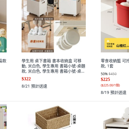
扁款
學生用 桌下書箱 書本收納盒 可移
零食收納籃 可
動, 米白色, 學生專用 書箱小號-桌麵
款, 1套
款, 米白色, 學生專用 書箱小號-桌麵
50
%
$450
款, N/A
$322
$225
(
$225.00/1個
)
8/21
預計送達
8/19
預計送達