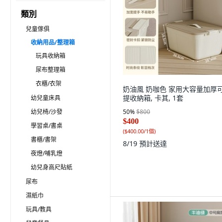
類別
兒童傢俱
收納用品/整理箱
玩具收納箱
尿布整理箱
衣櫃/衣架
奶油風 奶咖色 家用大容量加厚
提收納箱, 卡其, 1套
幼兒童床具
幼兒椅/沙發
50
%
$800
$400
學習桌/書桌
(
$400.00/1個
)
書櫃/書架
8/19
預計送達
夜燈/哺乳燈
幼兒身高尺貼紙
尿布
濕紙巾
玩具/教具