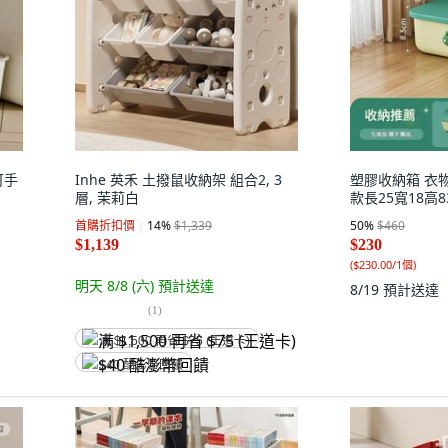
可手
Inhe 英禾 土撥鼠收納架 組合2, 3
塑膠收納箱 衣
層, 茉莉白
款長25寬18高83
首購折扣價
14
%
$1,339
50
%
$460
$1,139
$230
(
$230.00/1個
)
明天 8/8 (六)
預計送達
8/19
預計送達
(
1
)
满 $1,500 再省 $75 (王道卡)
$40 酷澎幣回饋