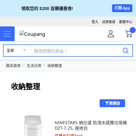
領取您的
$200
首購優惠卷!
打開 App
登入
註冊會員
客服中心
全部
酷澎首頁
生活日用
收納整理
收納整理
篩選器
NINESTARS 納仕達 防潑水感應垃圾桶
DZT-7-2S, 極地白
首購折扣價
$445