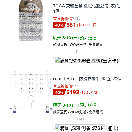
TOWA 東和產業 洗臉化妝髮帶, 灰色,
1個
首購折扣價
$135
$81
40
%
(
$81.00/1個
)
明天 8/10 (一)
預計送達
酷澎直售 ∙ WOW免運 ∙ 免費退貨
(
1
)
满 $1,500 再省 $75 (王道卡)
comet Home 防滑衣褲架, 藍色, 20個
首購折扣價
$323
$193
40
%
(
$9.65/1個
)
明天 8/10 (一)
預計送達
酷澎直售 ∙ WOW免運 ∙ 免費退貨
(
36661
)
满 $1,500 再省 $75 (王道卡)