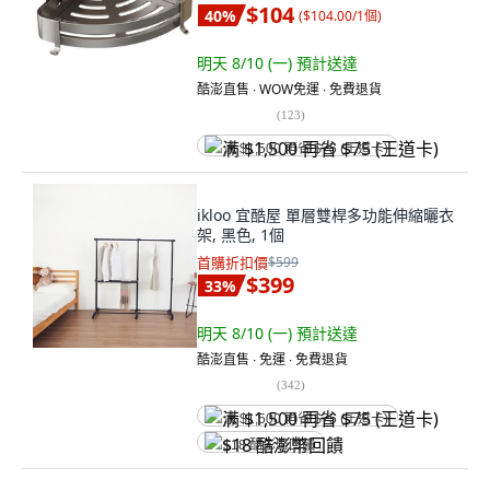
$104
40
%
(
$104.00/1個
)
明天 8/10 (一)
預計送達
酷澎直售 ∙ WOW免運 ∙ 免費退貨
(
123
)
满 $1,500 再省 $75 (王道卡)
ikloo 宜酷屋 單層雙桿多功能伸縮曬衣
架, 黑色, 1個
首購折扣價
$599
$399
33
%
明天 8/10 (一)
預計送達
酷澎直售 ∙ 免運 ∙ 免費退貨
(
342
)
满 $1,500 再省 $75 (王道卡)
$18 酷澎幣回饋