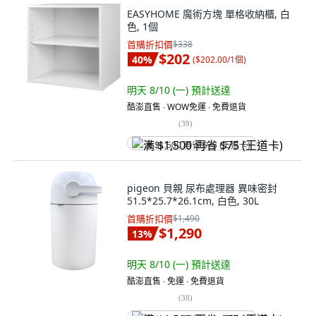
EASYHOME 魔術方塊 單格收納櫃, 白
色, 1個
首購折扣價
$338
$202
40
%
(
$202.00/1個
)
明天 8/10 (一)
預計送達
酷澎直售 ∙ WOW免運 ∙ 免費退貨
(
39
)
满 $1,500 再省 $75 (王道卡)
pigeon 貝親 尿布處理器 異味密封
51.5*25.7*26.1cm, 白色, 30L
首購折扣價
$1,490
$1,290
13
%
明天 8/10 (一)
預計送達
酷澎直售 ∙ 免運 ∙ 免費退貨
(
38
)