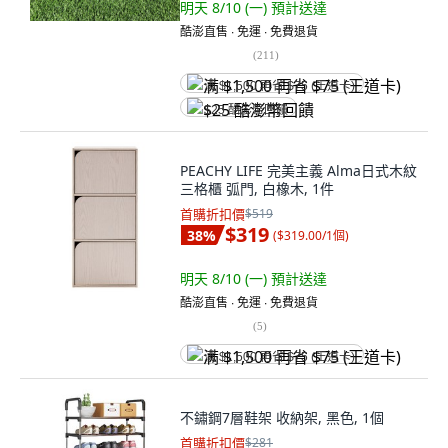
明天 8/10 (一)
預計送達
酷澎直售 ∙ 免運 ∙ 免費退貨
(
211
)
满 $1,500 再省 $75 (王道卡)
$25 酷澎幣回饋
PEACHY LIFE 完美主義 Alma日式木紋
三格櫃 弧門, 白橡木, 1件
首購折扣價
$519
$319
38
%
(
$319.00/1個
)
明天 8/10 (一)
預計送達
酷澎直售 ∙ 免運 ∙ 免費退貨
(
5
)
满 $1,500 再省 $75 (王道卡)
不鏽鋼7層鞋架 收納架, 黑色, 1個
首購折扣價
$281