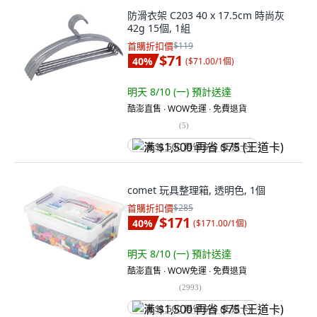
防滑衣架 C203 40 x 17.5cm 時尚灰
42g 15個, 1組
首購折扣價
$119
$71
40
%
(
$71.00/1個
)
明天 8/10 (一)
預計送達
酷澎直售 ∙ WOW免運 ∙ 免費退貨
(
5
)
满 $1,500 再省 $75 (王道卡)
comet 玩具整理箱, 透明色, 1個
首購折扣價
$285
$171
40
%
(
$171.00/1個
)
明天 8/10 (一)
預計送達
酷澎直售 ∙ WOW免運 ∙ 免費退貨
(
2993
)
满 $1,500 再省 $75 (王道卡)