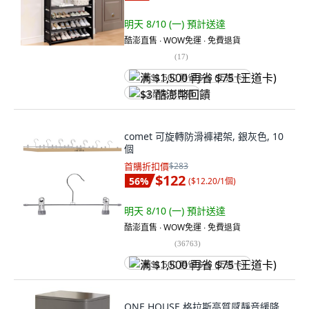
明天 8/10 (一)
預計送達
酷澎直售 ∙ WOW免運 ∙ 免費退貨
(
17
)
满 $1,500 再省 $75 (王道卡)
$3 酷澎幣回饋
comet 可旋轉防滑褲裙架, 銀灰色, 10
個
首購折扣價
$283
$122
56
%
(
$12.20/1個
)
明天 8/10 (一)
預計送達
酷澎直售 ∙ WOW免運 ∙ 免費退貨
(
36763
)
满 $1,500 再省 $75 (王道卡)
ONE HOUSE 格拉斯高質感靜音緩降