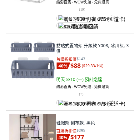
酷澎直售 ∙ WOW免運 ∙ 免費退貨
(
19
)
满 $1,500 再省 $75 (王道卡)
$16 酷澎幣回饋
黏貼式置物架 升級款 Y008, 冰川灰, 3
個
首購折扣價
$147
$88
40
%
(
$29.33/1個
)
明天 8/10 (一)
預計送達
酷澎直售 ∙ WOW免運 ∙ 免費退貨
(
7
)
满 $1,500 再省 $75 (王道卡)
鞋帽架 側布款, 黑色
首購折扣價
$295
$177
40
%