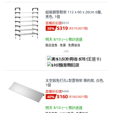
組裝鋼管鞋架 112 x 60 x 26cm 6層,
黑色, 1個
首購折扣價
$519
$319
38
%
(
$319.00/1個
)
明天 8/10 (一)
預計送達
酷澎直售 ∙ 免運 ∙ 免費退貨
(
48
)
满 $1,500 再省 $75 (王道卡)
$16 酷澎幣回饋
太空鋁免打孔L型置物架 簡約款, 白色,
1個
首購折扣價
$268
$160
40
%
(
$160.00/1個
)
明天 8/10 (一)
預計送達