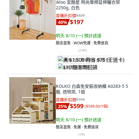
ikloo 宜酷屋 時尚單桿延伸曬衣架
2250g, 白色
首購折扣價
$329
$197
40
%
明天 8/10 (一)
預計送達
酷澎直售 ∙ WOW免運 ∙ 免費退貨
(
149
)
满 $1,500 再省 $75 (王道卡)
$10 酷澎幣回饋
KOLKO 白森免安裝收納櫃 A0283-5 5
層, 透明茶, 1個
首購折扣價
$799
$599
25
%
(
$599.00/1個
)
明天 8/10 (一)
預計送達
酷澎直售 ∙ 免運 ∙ 免費退貨
(
19
)