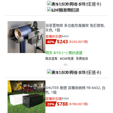
满 $1,500 再省 $75 (王道卡)
$24 酷澎幣回饋
浴室置物架 多功能吹風機架 免釘膠款,
灰色, 1個
首購折扣價
$405
$243
40
%
(
$243.00/1個
)
明天 8/10 (一)
預計送達
酷澎直售 ∙ WOW免運 ∙ 免費退貨
(
6
)
满 $1,500 再省 $75 (王道卡)
SHUTER 樹德 貨櫃收納椅 FB-6432, 白
色, 1個
首購折扣價
$988
$788
20
%
(
$788.00/1個
)