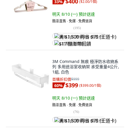
$400
33
%
(
$2.00/1個
)
明天 8/10 (一)
預計送達
酷澎直售 ∙ 免運 ∙ 免費退貨
(
195
)
满 $1,500 再省 $75 (王道卡)
$17 酷澎幣回饋
3M Command 無痕 極淨防水收納系
列 多用途浴室收納架 承受重量4公斤,
1組, 白色
首購折扣價
$999
$399
60
%
(
$399.00/1個
)
明天 8/10 (一)
預計送達
酷澎直售 ∙ 免運 ∙ 免費退貨
(
76
)
满 $1,500 再省 $75 (王道卡)