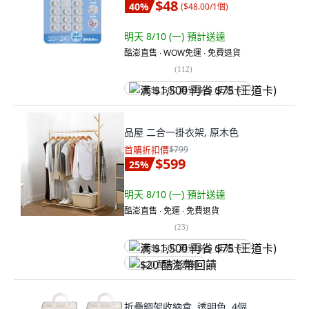
$48
40
%
(
$48.00/1個
)
明天 8/10 (一)
預計送達
酷澎直售 ∙ WOW免運 ∙ 免費退貨
(
112
)
满 $1,500 再省 $75 (王道卡)
品屋 二合一掛衣架, 原木色
首購折扣價
$799
$599
25
%
明天 8/10 (一)
預計送達
酷澎直售 ∙ 免運 ∙ 免費退貨
(
23
)
满 $1,500 再省 $75 (王道卡)
$20 酷澎幣回饋
折疊鋼架收納盒, 透明色, 4個