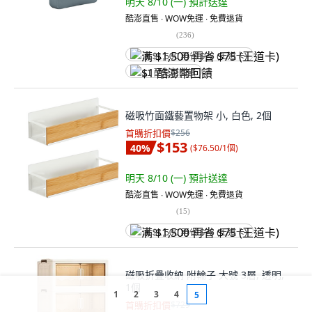
明天 8/10 (一)
預計送達
酷澎直售 ∙ WOW免運 ∙ 免費退貨
(
236
)
满 $1,500 再省 $75 (王道卡)
$1 酷澎幣回饋
磁吸竹面鐵藝置物架 小, 白色, 2個
首購折扣價
$256
$153
40
%
(
$76.50/1個
)
明天 8/10 (一)
預計送達
酷澎直售 ∙ WOW免運 ∙ 免費退貨
(
15
)
满 $1,500 再省 $75 (王道卡)
磁吸折疊收納 附輪子 大號 3層, 透明,
1個
1
2
3
4
5
首購折扣價
$729