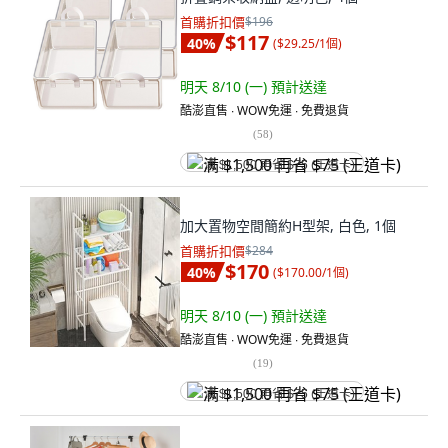
首購折扣價
$196
$117
40
%
(
$29.25/1個
)
明天 8/10 (一)
預計送達
酷澎直售 ∙ WOW免運 ∙ 免費退貨
(
58
)
满 $1,500 再省 $75 (王道卡)
加大置物空間簡約H型架, 白色, 1個
首購折扣價
$284
$170
40
%
(
$170.00/1個
)
明天 8/10 (一)
預計送達
酷澎直售 ∙ WOW免運 ∙ 免費退貨
(
19
)
满 $1,500 再省 $75 (王道卡)