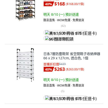
$168
40
%
(
$168.00/1個
)
明天 8/10 (一)
預計送達
酷澎直售 ∙ WOW免運 ∙ 免費退貨
(
62
)
满 $1,500 再省 $75 (王道卡)
$6 酷澎幣回饋
日系7層防塵鞋架 省空間鞋子收納神器
66 x 29 x 127cm, 透白色, 1個
首購折扣價
$439
$263
40
%
(
$263.00/1個
)
明天 8/10 (一)
預計送達
酷澎直售 ∙ WOW免運 ∙ 免費退貨
(
5
)
满 $1,500 再省 $75 (王道卡)