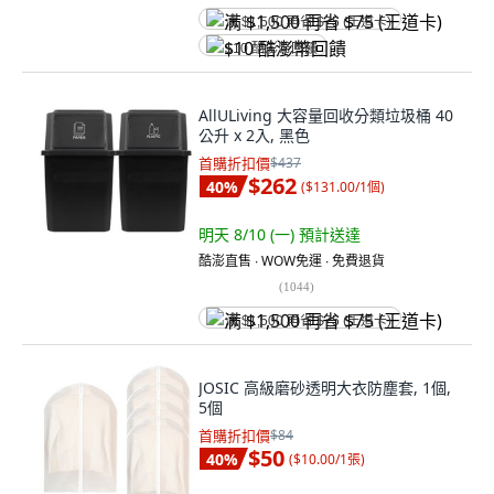
满 $1,500 再省 $75 (王道卡)
$10 酷澎幣回饋
AllULiving 大容量回收分類垃圾桶 40
公升 x 2入, 黑色
首購折扣價
$437
$262
40
%
(
$131.00/1個
)
明天 8/10 (一)
預計送達
酷澎直售 ∙ WOW免運 ∙ 免費退貨
(
1044
)
满 $1,500 再省 $75 (王道卡)
JOSIC 高級磨砂透明大衣防塵套, 1個,
5個
首購折扣價
$84
$50
40
%
(
$10.00/1張
)