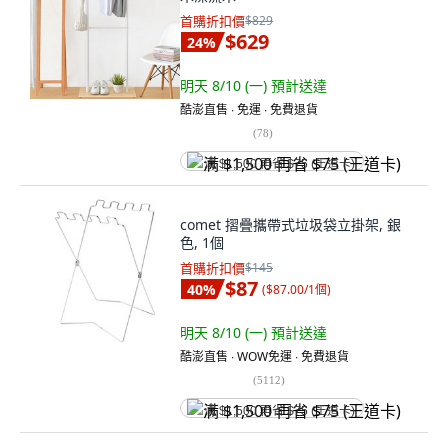
首購折扣價
$829
$629
24
%
明天 8/10 (一)
預計送達
酷澎直售 ∙ 免運 ∙ 免費退貨
(
78
)
满 $1,500 再省 $75 (王道卡)
comet 摺疊攜帶式垃圾袋立掛架, 銀
色, 1個
首購折扣價
$145
$87
40
%
(
$87.00/1個
)
明天 8/10 (一)
預計送達
酷澎直售 ∙ WOW免運 ∙ 免費退貨
(
5112
)
满 $1,500 再省 $75 (王道卡)