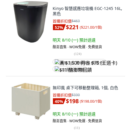
Kinyo 智慧感應垃圾桶 EGC-1245 16L,
黑色
首購折扣價
$463
$221
52
%
(
$221.00/1個
)
明天 8/10 (一)
預計送達
酷澎直售 ∙ WOW免運 ∙ 免費退貨
(
124
)
满 $1,500 再省 $75 (王道卡)
$11 酷澎幣回饋
無印風 桌下可移動整理箱, 1個, 白色
首購折扣價
$330
$198
40
%
(
$198.00/1個
)
明天 8/10 (一)
預計送達
酷澎直售 ∙ WOW免運 ∙ 免費退貨
(
11
)