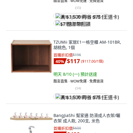
酷澎直售 ∙ WOW免運 ∙ 免費退貨
(
15
)
满 $1,500 再省 $75 (王道卡)
$7 酷澎幣回饋
TZUMii 家居E1一格空櫃 AM-101BR,
胡桃色, 1個
首購折扣價
$196
$117
40
%
(
$117.00/1個
)
明天 8/10 (一)
預計送達
酷澎直售 ∙ WOW免運 ∙ 免費退貨
(
14
)
满 $1,500 再省 $75 (王道卡)
BangJiaShi 幫家適 防滑成人衣架/曬
衣架 成人款, 200支, 米色
首購折扣價
$600