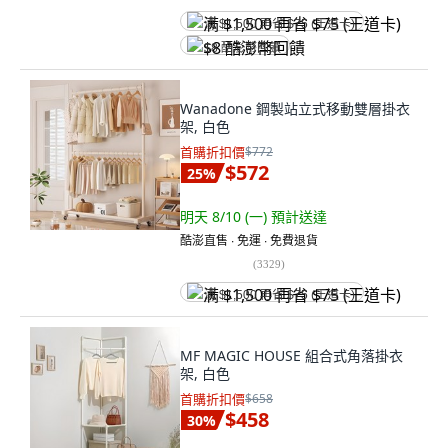
满 $1,500 再省 $75 (王道卡)
$8 酷澎幣回饋
Wanadone 鋼製站立式移動雙層掛衣
架, 白色
首購折扣價
$772
$572
25
%
明天 8/10 (一)
預計送達
酷澎直售 ∙ 免運 ∙ 免費退貨
(
3329
)
满 $1,500 再省 $75 (王道卡)
MF MAGIC HOUSE 組合式角落掛衣
架, 白色
首購折扣價
$658
$458
30
%