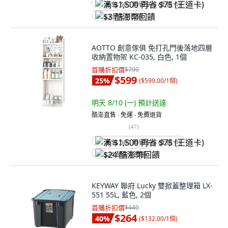
满 $1,500 再省 $75 (王道卡)
$3 酷澎幣回饋
AOTTO 創意傢俱 免打孔門後落地四層
收納置物架 KC-035, 白色, 1個
首購折扣價
$799
$599
25
%
(
$599.00/1個
)
明天 8/10 (一)
預計送達
酷澎直售 ∙ 免運 ∙ 免費退貨
(
47
)
满 $1,500 再省 $75 (王道卡)
$24 酷澎幣回饋
KEYWAY 聯府 Lucky 雙掀蓋整理箱 LX-
551 55L, 藍色, 2個
首購折扣價
$440
$264
40
%
(
$132.00/1個
)