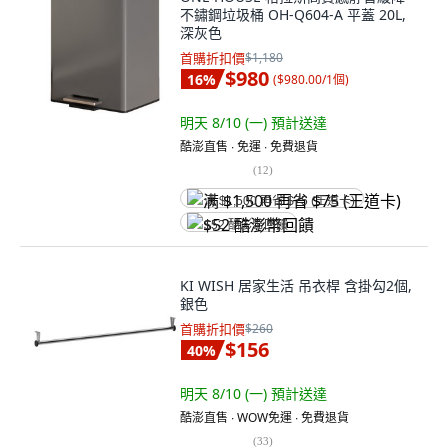
不鏽鋼垃圾桶 OH-Q604-A 平蓋 20L,
深灰色
首購折扣價
$1,180
$980
16
%
(
$980.00/1個
)
明天 8/10 (一)
預計送達
酷澎直售 ∙ 免運 ∙ 免費退貨
(
12
)
满 $1,500 再省 $75 (王道卡)
$52 酷澎幣回饋
KI WISH 居家生活 吊衣桿 含掛勾2個,
銀色
首購折扣價
$260
$156
40
%
明天 8/10 (一)
預計送達
酷澎直售 ∙ WOW免運 ∙ 免費退貨
(
33
)