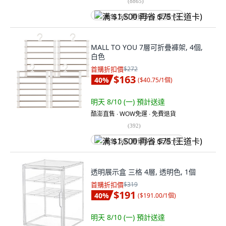
(
8865
)
满 $1,500 再省 $75 (王道卡)
MALL TO YOU 7層可折疊褲架, 4個,
白色
首購折扣價
$272
$163
40
%
(
$40.75/1個
)
明天 8/10 (一)
預計送達
酷澎直售 ∙ WOW免運 ∙ 免費退貨
(
392
)
满 $1,500 再省 $75 (王道卡)
透明展示盒 三格 4層, 透明色, 1個
首購折扣價
$319
$191
40
%
(
$191.00/1個
)
明天 8/10 (一)
預計送達