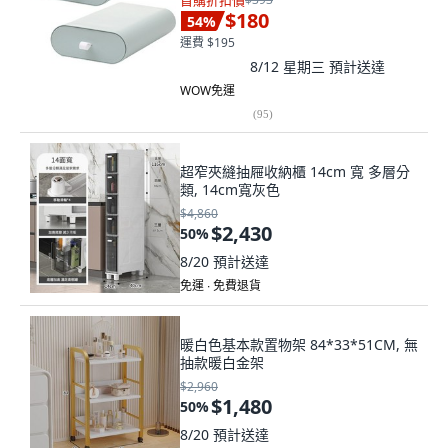
首購折扣價
$180
54
%
運費 $195
8/12 星期三
預計送達
WOW免運
(
95
)
超窄夾縫抽屜收納櫃 14cm 寬 多層分
類, 14cm寬灰色
$4,860
$2,430
50
%
8/20
預計送達
免運 ∙ 免費退貨
暖白色基本款置物架 84*33*51CM, 無
抽款暖白金架
$2,960
$1,480
50
%
8/20
預計送達