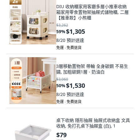
DIU 收納櫃家用客廳多層小推車收納
箱家用零食置物架抽屜式儲物櫃, 二層
【推車款】小熊櫃
$3,262
$1,305
59
%
8/20
預計送達
免運 ∙ 免費退貨
3層移動置物架 帶輪 全身碳鋼 不易生
鏽, 加粗碳鋼1層 - 奶油白
$3,060
$1,530
50
%
8/20
預計送達
免運 ∙ 免費退貨
桌下收納 隱形抽屜 抽屜式收納盒 文具
收納, 免打孔桌下抽屜盒 (白), 1
$79