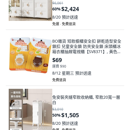
$6,061
$2,424
60
%
8/20
預計送達
免運 ∙ 免費退貨
BO雜貨 短款櫥櫃安全扣 餅乾造型安全
鎖扣 兒童安全鎖 防夾安全鎖 床頭櫃冰
箱衣櫃抽屜電視櫃【SV8371】, 黃色咖
啡隨機出貨, 黃色﹨咖啡色
$69
運費 $90
8/12 星期三
預計送達
免費退貨
免安裝夾縫窄款收納櫃, 窄款20寬一層
白
$3,010
$1,505
50
%
8/20
預計送達