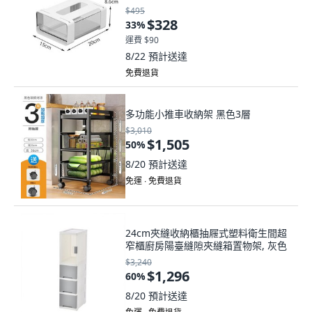
$495
$328
33
%
運費 $90
8/22
預計送達
免費退貨
多功能小推車收納架 黑色3層
$3,010
$1,505
50
%
8/20
預計送達
免運 ∙ 免費退貨
24cm夾縫收納櫃抽屜式塑料衛生間超
窄櫃廚房陽臺縫隙夾縫箱置物架, 灰色
$3,240
$1,296
60
%
8/20
預計送達