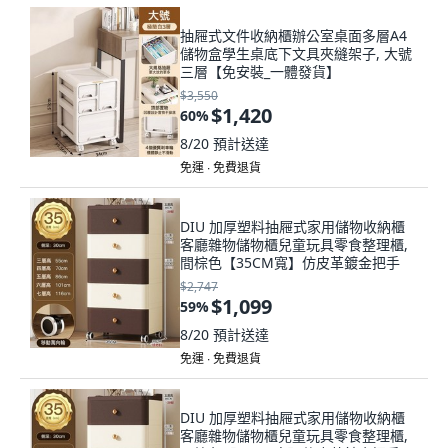
抽屜式文件收納櫃辦公室桌面多層A4
儲物盒學生桌底下文具夾縫架子, 大號
三層【免安裝_一體發貨】
$3,550
$1,420
60
%
8/20
預計送達
免運 ∙ 免費退貨
DIU 加厚塑料抽屜式家用儲物收納櫃
客廳雜物儲物櫃兒童玩具零食整理櫃,
間棕色【35CM寬】仿皮革鍍金把手
$2,747
$1,099
59
%
8/20
預計送達
免運 ∙ 免費退貨
DIU 加厚塑料抽屜式家用儲物收納櫃
客廳雜物儲物櫃兒童玩具零食整理櫃,