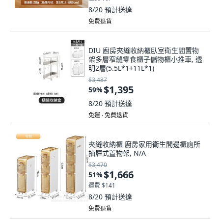
8/20
預計送達
免費退貨
DIU 廚房夾縫收納櫃臥室衛生間置物
架多層窄縫零食櫃子儲物櫃小推車, 透
明2層(5.5L*1+11L*1)
$3,487
$1,395
59
%
8/20
預計送達
免運 ∙ 免費退貨
夾縫收納櫃 廚房家用衛生間邊櫃廁所
抽屜式置物架, N/A
$3,470
$1,666
51
%
運費 $141
8/20
預計送達
免費退貨