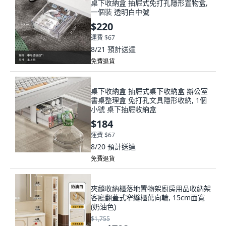
桌下收納盒 抽屜式免打孔隱形置物盒,
一個裝 透明白中號
$220
運費 $67
8/21
預計送達
免費退貨
桌下收納盒 抽屜式桌下收納盒 辦公室
書桌整理盒 免打孔文具隱形收納, 1個
小號 桌下抽屜收納盒
$184
運費 $67
8/20
預計送達
免費退貨
夾縫收納櫃落地置物架廚房用品收納架
客廳翻蓋式窄縫櫃萬向輪, 15cm面寬
(奶油色)
$1,755