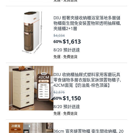
免運 ∙ 免費退貨
DIU 輕奢夾縫收納櫃浴室落地多層儲
物櫃衛生間免安裝置物架透明抽屜櫃,
夾縫櫃2+1層
$4,034
$1,613
60
%
8/20
預計送達
免運 ∙ 免費退貨
DIU 收納櫃抽屜式塑料家用客廳玩具
零食儲物多層衣服臥室牀頭置物櫃子,
42CM面寬【奶油風-棕色頂蓋】
$2,876
$1,150
60
%
8/20
預計送達
免運 ∙ 免費退貨
36cm 寬夾縫置物櫃 衛生間收納櫃, 20