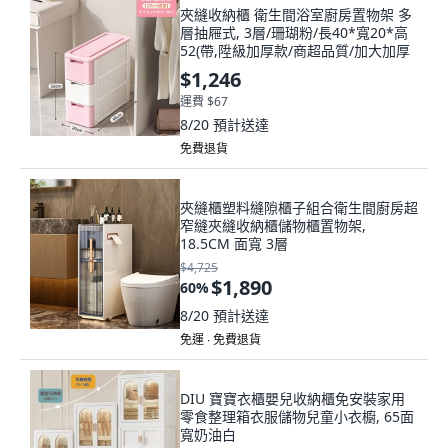
夾縫收納櫃 衛生間浴室廚房置物架 多
層抽屜式, 3層/珊瑚粉/長40*寬20*高
52(帶,陞級加厚款/商超品質/加大加厚
$1,246
運費 $67
8/20
預計送達
免費退貨
夾縫櫃塑料縫隙櫃子組合衛生間廚房超
窄縫夾縫收納櫃儲物櫃置物架,
18.5CM 面寬 3層
$4,725
$1,890
60
%
8/20
預計送達
免運 ∙ 免費退貨
DIU 寶寶衣櫃嬰兒收納櫃免安裝家用
零食整理箱衣服儲物兒童小衣櫥, 65面
寬奶油白