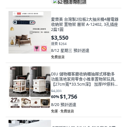
$2 酷澎幣回饋
愛樂美 台灣製2拉板2大抽米桶4層電器
收納架 置物架 層架 A-12402, 3孔插座
2扁1圓
$3,550
運費 $264
8/12 星期三
預計送達
免費退貨
DIU 儲物櫃客廳收納櫃抽屜式移動多
功能落地家用零食小推車置物架玩具,
【27cm寬*33.5cm深】 加厚PP原料
【透灰款】
$4,391
$1,756
60
%
8/20
預計送達
免運 ∙ 免費退貨