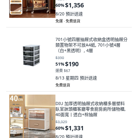
$1,356
60
%
8/20
預計送達
免運 ∙ 免費退貨
701小號四層抽屜式收納盒透明抽屜分
類置物架不可放A4紙, 701小號4層
（白+黑透明）, 4層
$390
$190
51
%
運費 $67
8/13 星期四
預計送達
免費退貨
DIU 加厚透明抽屜式收納櫃多層塑料
臥室牀頭櫃客廳零食廚房廁所儲物櫃,
40面寬丨透白+棕抽屜
$3,329
$1,331
60
%
8/20
預計送達