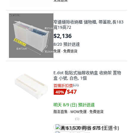
免費退貨
窄邊縫隙收納櫃 儲物櫃, 帶蓋款,長183
寬19高72
$2,136
8/20
預計送達
免運 ∙ 免費退貨
E.dot 黏貼式抽屜收納盒 收納架 置物
盒 小號, 白色, 1個
首購折扣價
$79
$47
40
%
明天 8/9 (日)
預計送達
酷澎直售 ∙ WOW免運 ∙ 免費退貨
(
1
)
满 $1,500 再省 $75 (王道卡)