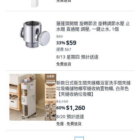
免費退貨
蓮蓬頭開關 旋轉節流 旋轉調節水壓 止
水閥 直通閥 調壓, 一鍵止水, 1個
$89
$59
33
%
運費 $67
8/13 星期四
預計送達
免費退貨
新款日式衛生間夾縫櫃浴室洗手間夾縫
垃圾桶儲物櫃窄縫收納置物櫃, 白茶色
【夾縫收納垃圾櫃】
$3,150
$1,260
60
%
8/20
預計送達
免運 ∙ 免費退貨