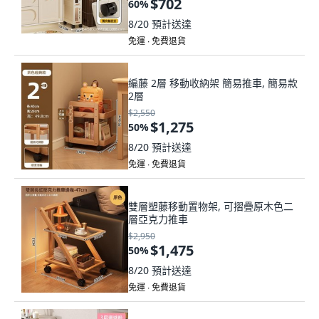
$702
60
%
8/20
預計送達
免運 ∙ 免費退貨
編藤 2層 移動收納架 簡易推車, 簡易款
2層
$2,550
$1,275
50
%
8/20
預計送達
免運 ∙ 免費退貨
雙層塑藤移動置物架, 可摺疊原木色二
層亞克力推車
$2,950
$1,475
50
%
8/20
預計送達
免運 ∙ 免費退貨