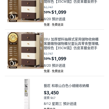
間棕色【35CM寬】仿皮革鍍金把手
$2,747
$1,099
59
%
8/20
預計送達
免運 ∙ 免費退貨
DIU 加厚塑料抽屜式家用儲物收納櫃
客廳雜物儲物櫃兒童玩具零食整理櫃,
間棕色【35CM寬】仿皮革鍍金把手
$2,747
$1,099
59
%
8/20
預計送達
免運 ∙ 免費退貨
藝匠 和歌山白色小細縫收納櫃
$3,450
運費 $67
8/12 星期三
預計送達