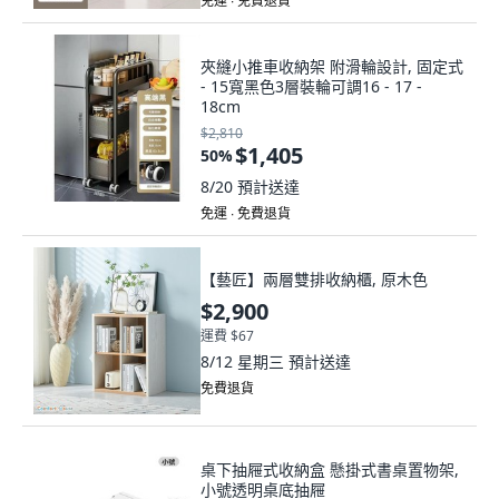
免運 ∙ 免費退貨
夾縫小推車收納架 附滑輪設計, 固定式
- 15寬黑色3層裝輪可調16 - 17 -
18cm
$2,810
$1,405
50
%
8/20
預計送達
免運 ∙ 免費退貨
【藝匠】兩層雙排收納櫃, 原木色
$2,900
運費 $67
8/12 星期三
預計送達
免費退貨
桌下抽屜式收納盒 懸掛式書桌置物架,
小號透明桌底抽屜