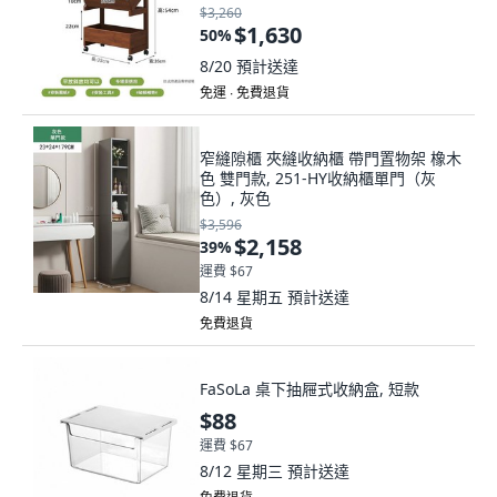
$3,260
$1,630
50
%
8/20
預計送達
免運 ∙ 免費退貨
窄縫隙櫃 夾縫收納櫃 帶門置物架 橡木
色 雙門款, 251-HY收納櫃單門（灰
色）, 灰色
$3,596
$2,158
39
%
運費 $67
8/14 星期五
預計送達
免費退貨
FaSoLa 桌下抽屜式收納盒, 短款
$88
運費 $67
8/12 星期三
預計送達