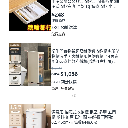
生課桌辦公文具盒收納盒, 隱形收納:抽
屜式收納盒 加厚款 sq,私密收納 小號
頂板 不帶抽屜qq
$248
運費 $67
8/22
預計送達
免費退貨
衛生間置物架超窄縫側邊收納櫃廁所儲
物櫃洗手間夾縫櫃馬桶側邊櫃, 14面寬
免組裝密封款窄縫櫃(2矮+1高抽屜)
【帶六個輪子】
$2,641
$1,056
60
%
8/20
預計送達
免運 ∙ 免費退貨
(
1
)
源嘉居 抽屜式收納櫃 臥室 多層 五鬥
櫃 塑料 加厚 衛生間 夾縫櫃 可移動
62, 45cm-日係收納櫃,6層