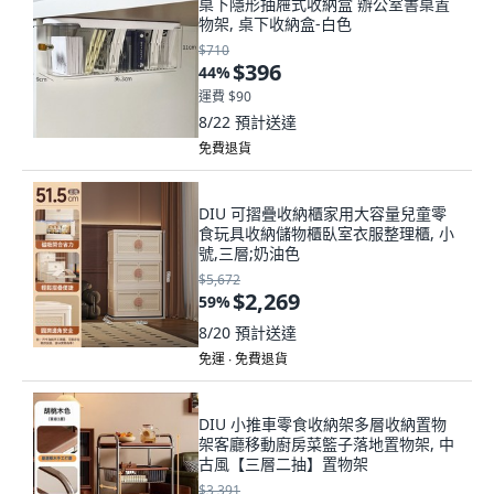
桌下隱形抽屜式收納盒 辦公室書桌置
物架, 桌下收納盒-白色
$710
$396
44
%
運費 $90
8/22
預計送達
免費退貨
DIU 可摺疊收納櫃家用大容量兒童零
食玩具收納儲物櫃臥室衣服整理櫃, 小
號,三層;奶油色
$5,672
$2,269
59
%
8/20
預計送達
免運 ∙ 免費退貨
DIU 小推車零食收納架多層收納置物
架客廳移動廚房菜籃子落地置物架, 中
古風【三層二抽】置物架
$3,391