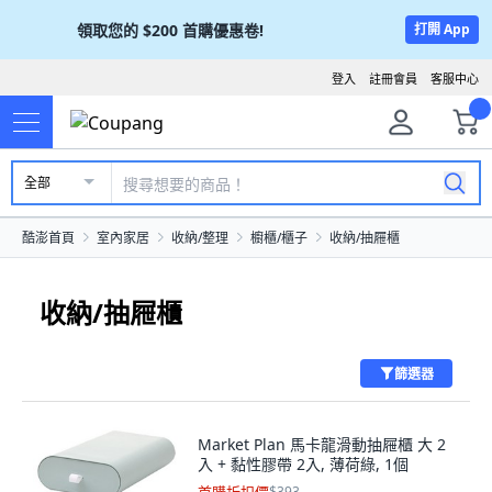
領取您的
$200
首購優惠卷!
打開 App
登入
註冊會員
客服中心
全部
酷澎首頁
室內家居
收納/整理
櫥櫃/櫃子
收納/抽屜櫃
收納/抽屜櫃
篩選器
Market Plan 馬卡龍滑動抽屜櫃 大 2
入 + 黏性膠帶 2入, 薄荷綠, 1個
$393