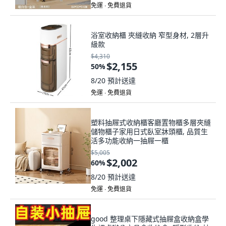
免運 ∙ 免費退貨
浴室收納櫃 夾縫收納 窄型身材, 2層升
級款
$4,310
$2,155
50
%
8/20
預計送達
免運 ∙ 免費退貨
塑料抽屜式收納櫃客廳置物櫃多層夾縫
儲物櫃子家用日式臥室牀頭櫃, 品質生
活多功能收納一抽屜一櫃
$5,005
$2,002
60
%
8/20
預計送達
免運 ∙ 免費退貨
good 整理桌下隱藏式抽屜盒收納盒學