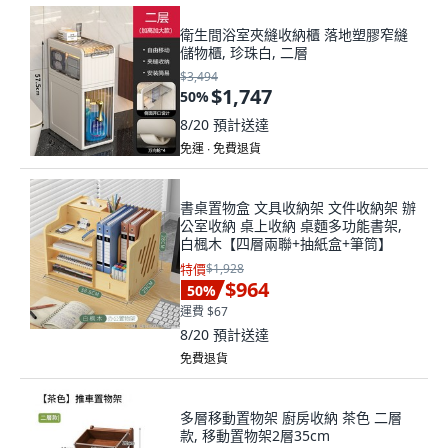
衛生間浴室夾縫收納櫃 落地塑膠窄縫
儲物櫃, 珍珠白, 二層
$3,494
$1,747
50
%
8/20
預計送達
免運 ∙ 免費退貨
書桌置物盒 文具收納架 文件收納架 辦
公室收納 桌上收納 桌麵多功能書架,
白楓木【四層兩聯+抽紙盒+筆筒】
特價
$1,928
$964
50
%
運費 $67
8/20
預計送達
免費退貨
多層移動置物架 廚房收納 茶色 二層
款, 移動置物架2層35cm