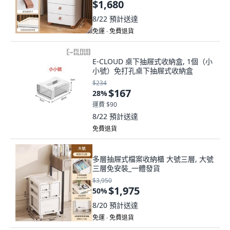
$1,680
8/22
預計送達
免運 ∙ 免費退貨
E-CLOUD 桌下抽屜式收納盒, 1個（小
小號）免打孔桌下抽屜式收納盒
$234
$167
28
%
運費 $90
8/22
預計送達
免費退貨
多層抽屜式檔案收納櫃 大號三層, 大號
三層免安裝_一體發貨
$3,950
$1,975
50
%
8/20
預計送達
免運 ∙ 免費退貨