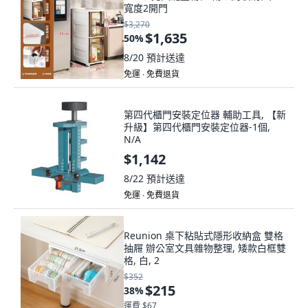
寬度2開門
$3,270
$1,635
50
%
8/20
預計送達
免運 ∙ 免費退貨
第四代櫃門安裝定位器 輔助工具, 【新
升級】第四代櫃門安裝定位器-1個,
N/A
$1,142
8/22
預計送達
免運 ∙ 免費退貨
Reunion 桌下粘貼式隱形收納盒 雙格
抽屜 辦公室文具雜物整理, 矮款白框雙
格, 白, 2
$352
$215
38
%
運費 $67