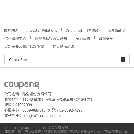
Investor Relations
關於酷澎
Coupang使用者條款
退換貨政策
信任管理中心
顧客隱私權政策通知
安心購物
資訊安全
資訊安全及隱私保護認證
加入酷澎商城
Global Site
公司名稱：酷澎股份有限公司
聯繫地址：11049 台北市信義區信義路五段7號13樓之1
統編：91002999
客服中心：0809-088-810 (免費) / 02-5592-7298
電子郵件：help_tw@coupang.com
©Coupang Taiwan Co., Ltd. 保留所有權利。
本網站上顯示的所有商標、標誌和服務標誌均為酷澎股份有限公司和/或其在美國和其