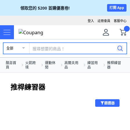
領取您的
$200
首購優惠卷!
打開 App
登入
註冊會員
客服中心
全部
酷澎首
火箭跨
運動休
高爾夫用
練習用
推桿練習
頁
境
閒
品
品
器
推桿練習器
篩選器