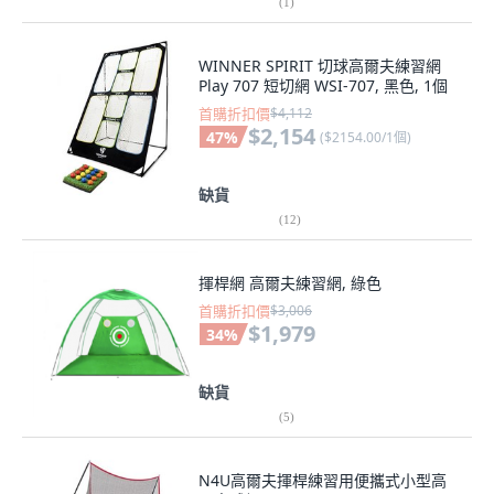
(
1
)
WINNER SPIRIT 切球高爾夫練習網
Play 707 短切網 WSI-707, 黑色, 1個
首購折扣價
$4,112
$2,154
47
%
(
$2154.00/1個
)
缺貨
(
12
)
揮桿網 高爾夫練習網, 綠色
首購折扣價
$3,006
$1,979
34
%
缺貨
(
5
)
N4U高爾夫揮桿練習用便攜式小型高