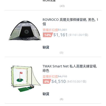
WOW免運
(
43
)
ROVROCO 高爾夫揮桿練習網, 黑色, 1
個
首購折扣價
$1,361
$1,161
14
%
(
$1161.00/1個
)
缺貨
(
1
)
TMAX Smart Net 私人高爾夫練習場,
綠色
首購折扣價
$4,710
$4,510
4
%
(
$4510.00/1個
)
缺貨
(
8
)