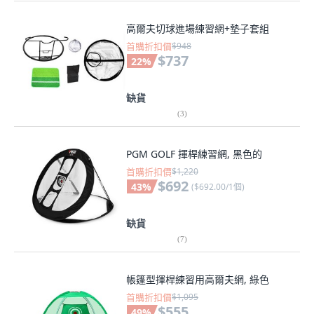
高爾夫切球進場練習網+墊子套組
首購折扣價
$948
$737
22
%
缺貨
(
3
)
PGM GOLF 揮桿練習網, 黑色的
首購折扣價
$1,220
$692
43
%
(
$692.00/1個
)
缺貨
(
7
)
帳篷型揮桿練習用高爾夫網, 綠色
首購折扣價
$1,095
$555
49
%