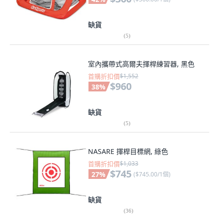
缺貨
(
5
)
室內攜帶式高爾夫揮桿練習器, 黑色
首購折扣價
$1,552
$960
38
%
缺貨
(
5
)
NASARE 揮桿目標網, 綠色
首購折扣價
$1,033
$745
27
%
(
$745.00/1個
)
缺貨
(
36
)