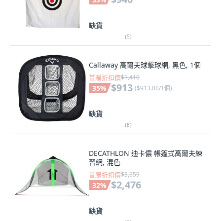
缺貨
(
5
)
Callaway 高爾夫球擊球網, 黑色, 1個
首購折扣價
$1,410
$913
35
%
(
$913.00/1個
)
缺貨
(
8
)
DECATHLON 迪卡儂 帳篷式高爾夫練
習網, 混色
首購折扣價
$3,659
$2,476
32
%
缺貨