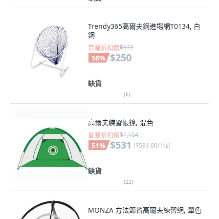
Trendy365高爾夫鋼進場網T0134, 白
鋼
首購折扣價
$572
$250
56
%
缺貨
(
6
)
高爾夫練習帳篷, 混色
首購折扣價
$1,104
$531
51
%
(
$531.00/1個
)
缺貨
(
22
)
MONZA 方法節省高爾夫練習網, 單色