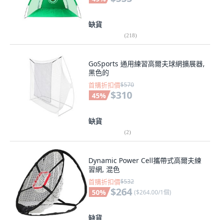
缺貨
(
218
)
GoSports 通用練習高爾夫球網擴展器,
黑色的
首購折扣價
$570
$310
45
%
缺貨
(
2
)
Dynamic Power Cell攜帶式高爾夫練
習網, 混色
首購折扣價
$532
$264
50
%
(
$264.00/1個
)
缺貨