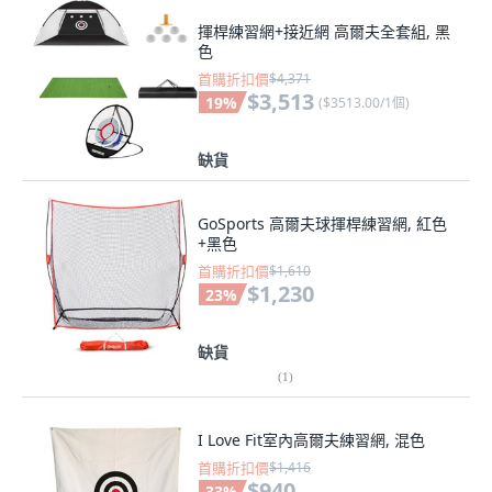
揮桿練習網+接近網 高爾夫全套組, 黑
色
首購折扣價
$4,371
$3,513
19
%
(
$3513.00/1個
)
缺貨
GoSports 高爾夫球揮桿練習網, 紅色
+黑色
首購折扣價
$1,610
$1,230
23
%
缺貨
(
1
)
I Love Fit室內高爾夫練習網, 混色
首購折扣價
$1,416
$940
33
%