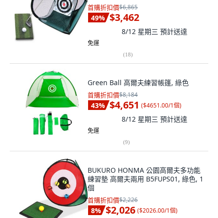
首購折扣價
$6,865
$3,462
49
%
8/12 星期三
預計送達
免運
(
18
)
Green Ball 高爾夫練習帳篷, 綠色
首購折扣價
$8,184
$4,651
43
%
(
$4651.00/1個
)
8/12 星期三
預計送達
免運
(
9
)
BUKURO HONMA 公園高爾夫多功能
練習墊 高爾夫兩用 B5FUPS01, 綠色, 1
個
首購折扣價
$2,226
$2,026
8
%
(
$2026.00/1個
)