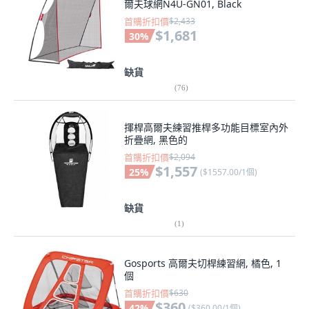
爾夫球網N4U-GN01, Black
首購折扣價
$2,433
$1,681
30
%
缺貨
(
76
)
揮桿高爾夫練習推桿多功能目標室內外
折疊網, 黑色的
首購折扣價
$2,094
$1,557
25
%
(
$1557.00/1個
)
缺貨
(
1
)
Gosports 高爾夫切桿練習網, 橘色, 1
個
首購折扣價
$630
$360
42
%
(
$360.00/1個
)