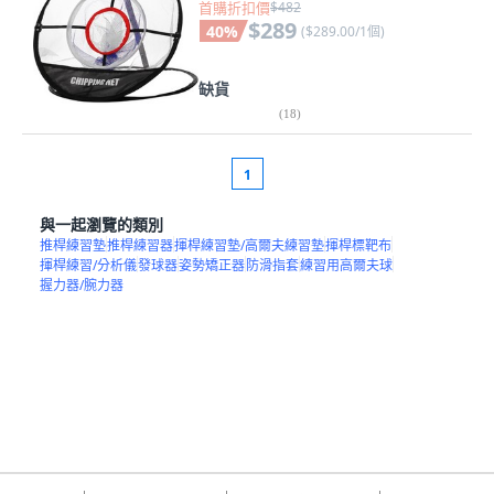
首購折扣價
$482
$289
40
%
(
$289.00/1個
)
缺貨
(
18
)
1
與一起瀏覽的類別
推桿練習墊
推桿練習器
揮桿練習墊/高爾夫練習墊
揮桿標靶布
揮桿練習/分析儀
發球器
姿勢矯正器
防滑指套
練習用高爾夫球
握力器/腕力器