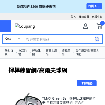
領取您的
$200
首購優惠卷!
打開 App
登入
註冊會員
客服中心
全部
酷澎首
火箭跨
運動休
高爾夫用
練習用
揮桿練習網/高爾夫
頁
境
閒
品
品
球網
揮桿練習網/高爾夫球網
篩選器
TMAX Green Ball 短桿切球揮桿練習
器 目標高爾夫帳篷組, 混合色