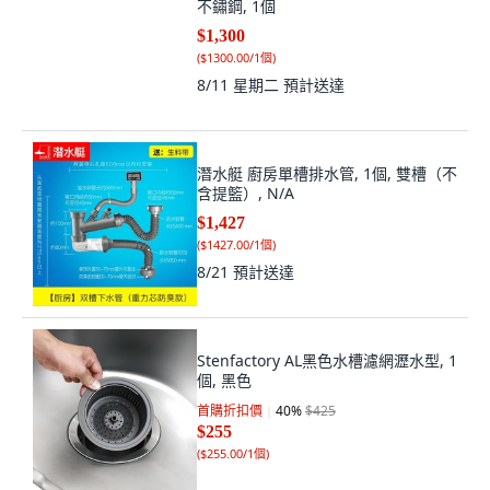
不鏽鋼, 1個
$1,300
(
$1300.00/1個
)
8/11 星期二
預計送達
潛水艇 廚房單槽排水管, 1個, 雙槽（不
含提籃）, N/A
$1,427
(
$1427.00/1個
)
8/21
預計送達
Stenfactory AL黑色水槽濾網瀝水型, 1
個, 黑色
首購折扣價
40
%
$425
$255
(
$255.00/1個
)