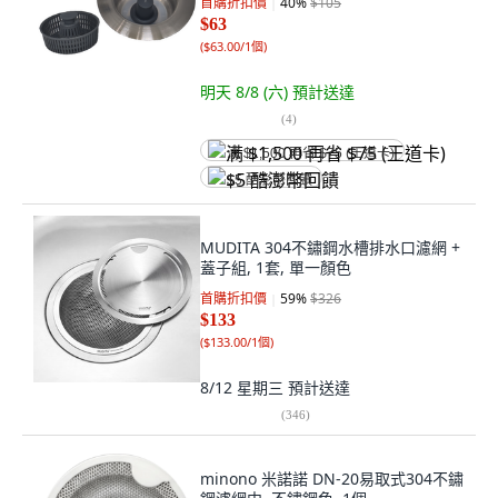
首購折扣價
40
%
$105
$63
(
$63.00/1個
)
明天 8/8 (六)
預計送達
(
4
)
满 $1,500 再省 $75 (王道卡)
$5 酷澎幣回饋
MUDITA 304不鏽鋼水槽排水口濾網 +
蓋子組, 1套, 單一顏色
首購折扣價
59
%
$326
$133
(
$133.00/1個
)
8/12 星期三
預計送達
(
346
)
minono 米諾諾 DN-20易取式304不鏽