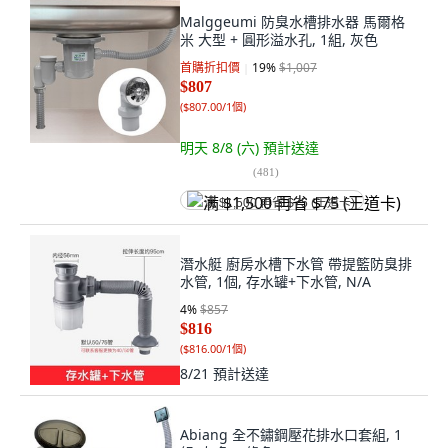
Malggeumi 防臭水槽排水器 馬爾格
米 大型 + 圓形溢水孔, 1組, 灰色
首購折扣價
19
%
$1,007
$807
(
$807.00/1個
)
明天 8/8 (六)
預計送達
(
481
)
满 $1,500 再省 $75 (王道卡)
潛水艇 廚房水槽下水管 帶提籃防臭排
水管, 1個, 存水罐+下水管, N/A
4
%
$857
$816
(
$816.00/1個
)
8/21
預計送達
Abiang 全不鏽鋼壓花排水口套組, 1