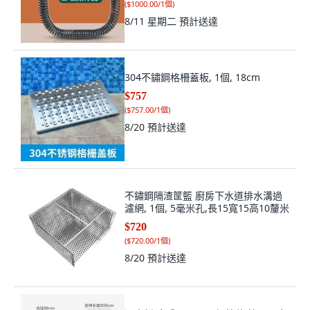
(
$1000.00/1個
)
8/11 星期二
預計送達
304不鏽鋼格柵蓋板, 1個, 18cm
$757
(
$757.00/1個
)
8/20
預計送達
不鏽鋼隔渣筐籃 廚房下水道排水溝過
濾網, 1個, 5毫米孔,長15寬15高10釐米
$720
(
$720.00/1個
)
8/20
預計送達