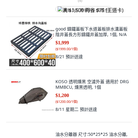
(
4
)
满 $1,500 再省 $75 (王道卡)
good 鑄鐵蓋板下水道蓋板排水溝蓋板
陰井蓋長方形鑄鐵井蓋加厚, 1個, N/A
$1,999
(
$1999.00/1個
)
8/21
預計送達
KOSO 透明燻黑 空濾外蓋 適用於 DRG
MMBCU, 燻黑透明, 1個
$1,200
(
$1200.00/1個
)
8/11 星期二
預計送達
油水分離器 尺寸:50*25*25 油水分離,