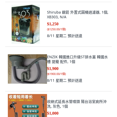
Shiruba 銀箭 外置式圓桶過濾器, 1個,
XB303, N/A
$1,250
(
$1250.00/1個
)
8/11 星期二
預計送達
ENZIK 韓國進口升級ST排水蓋 韓國水
槽 提籠 配件, 1個
$1,900
(
$1900.00/1個
)
8/11 星期二
預計送達
收納式延長水管噴頭 陽台浴室廁所沖
洗, 灰色, 1個
$1,000