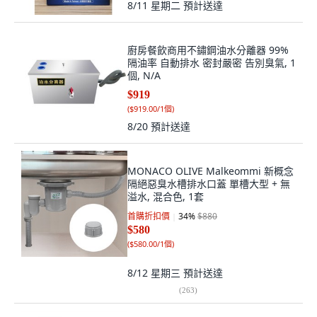
8/11 星期二
預計送達
廚房餐飲商用不鏽鋼油水分離器 99%
隔油率 自動排水 密封嚴密 告別臭氣, 1
個, N/A
$919
(
$919.00/1個
)
8/20
預計送達
MONACO OLIVE Malkeommi 新概念
隔絕惡臭水槽排水口蓋 單槽大型 + 無
溢水, 混合色, 1套
首購折扣價
34
%
$880
$580
(
$580.00/1個
)
8/12 星期三
預計送達
(
263
)