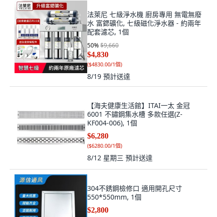
法萊尼 七級淨水機 廚房專用 無電無廢
水 富鍶礦化, 七級磁化淨水器 - 約兩年
配套濾芯, 1個
50
%
$9,660
$4,830
(
$4830.00/1個
)
8/19
預計送達
【海夫健康生活館】ITAI一太 金冠
6001 不鏽鋼集水槽 多款任選(Z-
KF004-006), 1個
$6,280
(
$6280.00/1個
)
8/12 星期三
預計送達
304不銹鋼檢修口 適用開孔尺寸
550*550mm, 1個
$2,800