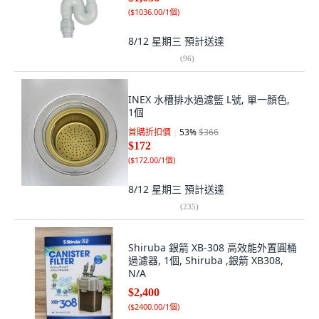
(
$1036.00/1個
)
8/12 星期三
預計送達
(
96
)
INEX 水槽排水過濾籃 L號, 單一顏色,
1個
首購折扣價
53
%
$366
$172
(
$172.00/1個
)
8/12 星期三
預計送達
(
235
)
Shiruba 銀箭 XB-308 高效能外置圓桶
過濾器, 1個, Shiruba ,銀箭 XB308,
N/A
$2,400
(
$2400.00/1個
)