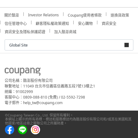
Investor Relations
關於酷澎
Coupang使用者條款
退換貨政策
信任管理中心
顧客隱私權政策通知
安心購物
資訊安全
資訊安全及隱私保護認證
加入酷澎商城
Global Site
公司名稱：酷澎股份有限公司
聯繫地址：11049 台北市信義區信義路五段7號13樓之1
統編：91002999
客服中心：0809-088-810 (免費) / 02-5592-7298
電子郵件：help_tw@coupang.com
©Coupang Taiwan Co., Ltd. 保留所有權利。
本網站上顯示的所有商標、標誌和服務標誌均為酷澎股份有限公司和/或其在美國和其
他國家/地區註冊之關聯公司之所屬財產。