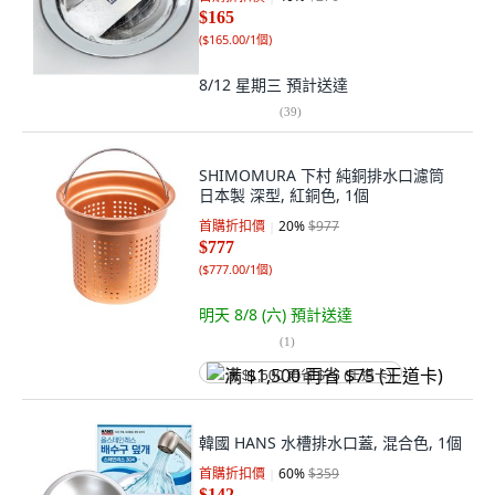
$165
(
$165.00/1個
)
8/12 星期三
預計送達
(
39
)
SHIMOMURA 下村 純銅排水口濾筒
日本製 深型, 紅銅色, 1個
首購折扣價
20
%
$977
$777
(
$777.00/1個
)
明天 8/8 (六)
預計送達
(
1
)
满 $1,500 再省 $75 (王道卡)
韓國 HANS 水槽排水口蓋, 混合色, 1個
首購折扣價
60
%
$359
$142