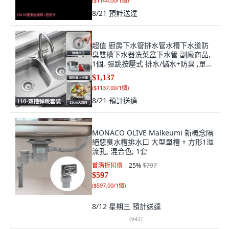
(
$1144.00/1個
)
8/21
預計送達
超值 廚房下水管排水管水槽下水道防
臭雙槽下水器洗菜盆下水管 副廠商品,
1個, 彈跳按壓式 排水/儲水+防臭 ,單
槽-1個110杯 防臭止逆閥
$1,137
(
$1137.00/1個
)
8/21
預計送達
MONACO OLIVE Malkeumi 新概念隔
絕惡臭水槽排水口 大型單槽 + 方形1溢
流孔, 混合色, 1套
首購折扣價
25
%
$797
$597
(
$597.00/1個
)
8/12 星期三
預計送達
(
643
)