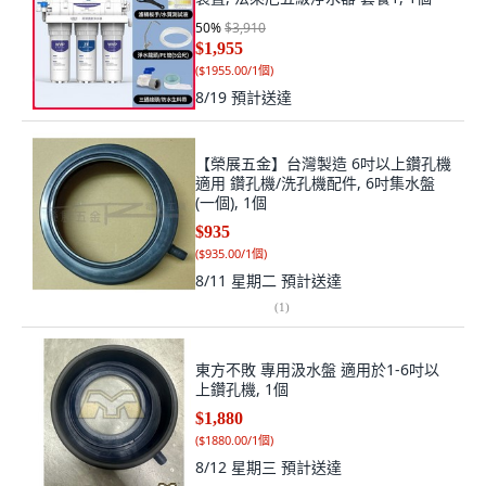
50
%
$3,910
$1,955
(
$1955.00/1個
)
8/19
預計送達
【榮展五金】台灣製造 6吋以上鑽孔機
適用 鑽孔機/洗孔機配件, 6吋集水盤
(一個), 1個
$935
(
$935.00/1個
)
8/11 星期二
預計送達
(
1
)
東方不敗 專用汲水盤 適用於1-6吋以
上鑽孔機, 1個
$1,880
(
$1880.00/1個
)
8/12 星期三
預計送達