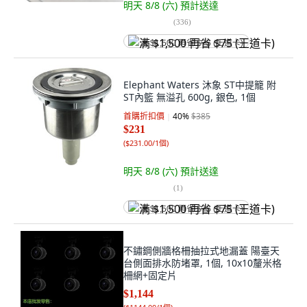
明天 8/8 (六)
預計送達
(
336
)
满 $1,500 再省 $75 (王道卡)
Elephant Waters 沐象 ST中提籠 附
ST內籃 無溢孔 600g, 銀色, 1個
首購折扣價
40
%
$385
$231
(
$231.00/1個
)
明天 8/8 (六)
預計送達
(
1
)
满 $1,500 再省 $75 (王道卡)
不鏽鋼側牆格柵抽拉式地漏蓋 陽臺天
台側面排水防堵罩, 1個, 10x10釐米格
柵網+固定片
$1,144