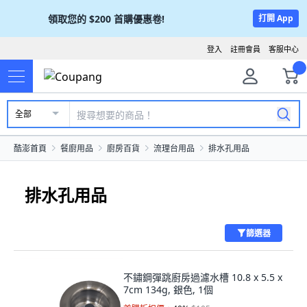
領取您的
$200
首購優惠卷!
打開 App
登入
註冊會員
客服中心
全部
酷澎首頁
餐廚用品
廚房百貨
流理台用品
排水孔用品
排水孔用品
篩選器
不鏽鋼彈跳廚房過濾水槽 10.8 x 5.5 x
7cm 134g, 銀色, 1個