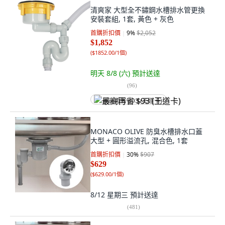
清爽家 大型全不鏽鋼水槽排水管更換
安裝套組, 1套, 黃色 + 灰色
首購折扣價
9
%
$2,052
$1,852
(
$1852.00/1個
)
明天 8/8 (六)
預計送達
(
96
)
最高再省 $93 (王道卡)
MONACO OLIVE 防臭水槽排水口蓋
大型 + 圓形溢流孔, 混合色, 1套
首購折扣價
30
%
$907
$629
(
$629.00/1個
)
8/12 星期三
預計送達
(
481
)