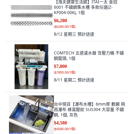
【海夫健康生活館】ITAI一太 金冠
6001 不鏽鋼集水槽 多款任選(Z-
KF004-006), 1個
$6,280
(
$6280.00/1個
)
8/12 星期三
預計送達
COMTECH 五道濾水器 含壓力桶 不鏽
鋼龍頭, 1個
$7,800
(
$7800.00/1個
)
8/11 星期二
預計送達
台中現貨【瀑布水槽】6mm厚 數顯 飛
雨瀑布 蜂窩壓紋 SUS304 大容量 不鏽
鋼, 1個, 灰色
$4,580
(
$4580.00/1個
)