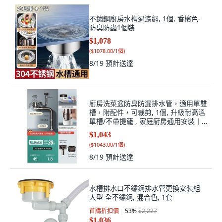
不鏽鋼廚房水槽過濾網, 1個, 香檳色-
防臭防蟲1個裝
$1,078
(
$1078.00/1個
)
8/19
預計送達
廚房洗菜盆防臭防漏排水管，適用單雙
槽，附配件，可裁剪, 1個, 升級耐高溫
單槽/不帶提籠 , 家庭廚房通用安裝丨
生鏽漏水免費換新
$1,043
(
$1043.00/1個
)
8/19
預計送達
水槽排水口不鏽鋼排水管更換安裝組
大型 全不鏽鋼, 混合色, 1套
首購折扣價
53
%
$2,227
$1,036