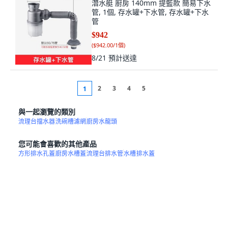
潛水艇 廚房 140mm 提籃款 簡易下水
管, 1個, 存水罐+下水管, 存水罐+下水
管
$942
(
$942.00/1個
)
8/21
預計送達
2
3
4
5
1
與一起瀏覽的類別
流理台擋水器
洗碗槽濾網
廚房水龍頭
您可能會喜歡的其他產品
方形排水孔蓋
廚房水槽蓋
流理台排水管
水槽
排水蓋