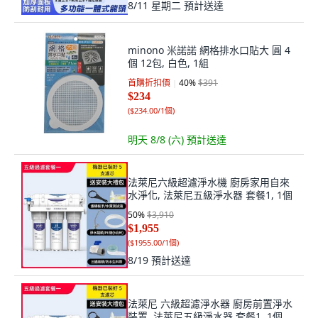
8/11 星期二
預計送達
minono 米諾諾 網格排水口貼大 圓 4
個 12包, 白色, 1組
首購折扣價
40
%
$391
$234
(
$234.00/1個
)
明天 8/8 (六)
預計送達
法萊尼六級超濾淨水機 廚房家用自來
水淨化, 法萊尼五級淨水器 套餐1, 1個
50
%
$3,910
$1,955
(
$1955.00/1個
)
8/19
預計送達
法萊尼 六級超濾淨水器 廚房前置淨水
裝置, 法萊尼五級淨水器 套餐1, 1個