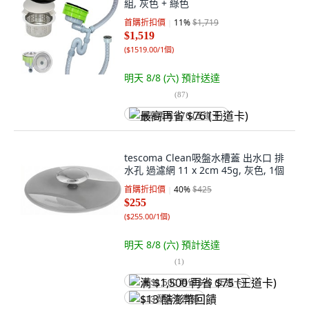
組, 灰色 + 綠色
首購折扣價
11
%
$1,719
$1,519
(
$1519.00/1個
)
明天 8/8 (六)
預計送達
(
87
)
最高再省 $76 (王道卡)
tescoma Clean吸盤水槽蓋 出水口 排
水孔 過濾網 11 x 2cm 45g, 灰色, 1個
首購折扣價
40
%
$425
$255
(
$255.00/1個
)
明天 8/8 (六)
預計送達
(
1
)
满 $1,500 再省 $75 (王道卡)
$13 酷澎幣回饋