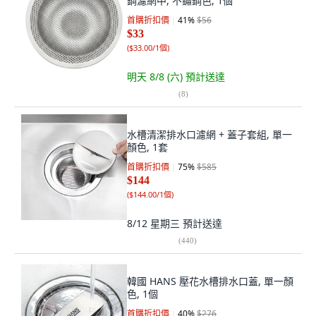
鋼濾網中, 不鏽鋼色, 1個
首購折扣價
41
%
$56
$33
(
$33.00/1個
)
明天 8/8 (六)
預計送達
(
8
)
水槽清潔排水口濾網 + 蓋子套組, 單一
顏色, 1套
首購折扣價
75
%
$585
$144
(
$144.00/1個
)
8/12 星期三
預計送達
(
440
)
韓國 HANS 壓花水槽排水口蓋, 單一顏
色, 1個
首購折扣價
40
%
$276