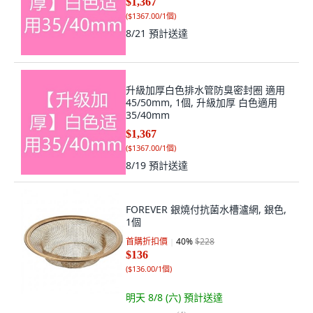
$1,367
(
$1367.00/1個
)
8/21
預計送達
升級加厚白色排水管防臭密封圈 適用
45/50mm, 1個, 升級加厚 白色適用
35/40mm
$1,367
(
$1367.00/1個
)
8/19
預計送達
FOREVER 銀燒付抗菌水槽瀘網, 銀色,
1個
首購折扣價
40
%
$228
$136
(
$136.00/1個
)
明天 8/8 (六)
預計送達