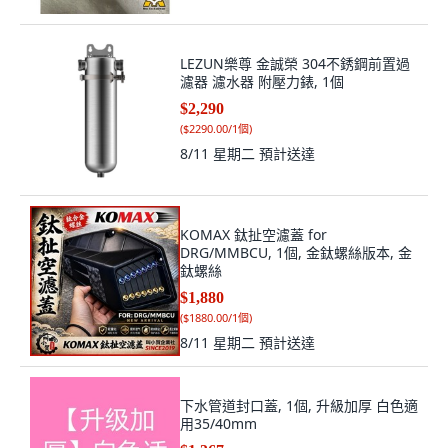
LEZUN樂尊 金誠榮 304不銹鋼前置過
濾器 濾水器 附壓力錶, 1個
$2,290
(
$2290.00/1個
)
8/11 星期二
預計送達
KOMAX 鈦扯空濾蓋 for
DRG/MMBCU, 1個, 金鈦螺絲版本, 金
鈦螺絲
$1,880
(
$1880.00/1個
)
8/11 星期二
預計送達
下水管道封口蓋, 1個, 升級加厚 白色適
用35/40mm