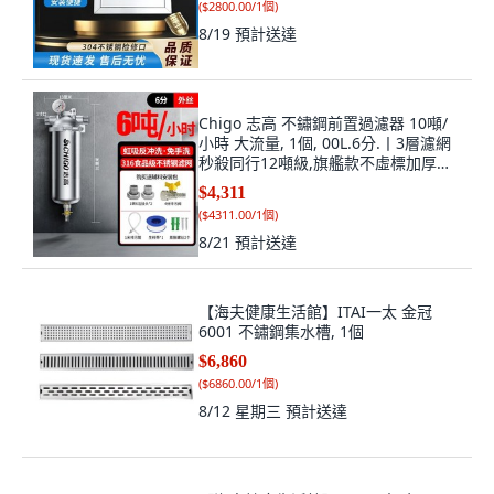
(
$2800.00/1個
)
8/19
預計送達
Chigo 志高 不鏽鋼前置過濾器 10噸/
小時 大流量, 1個, 00L.6分.丨3層濾網
秒殺同行12噸級,旗艦款不虛標加厚
【支持全網比價比質】
$4,311
(
$4311.00/1個
)
8/21
預計送達
【海夫健康生活館】ITAI一太 金冠
6001 不鏽鋼集水槽, 1個
$6,860
(
$6860.00/1個
)
8/12 星期三
預計送達