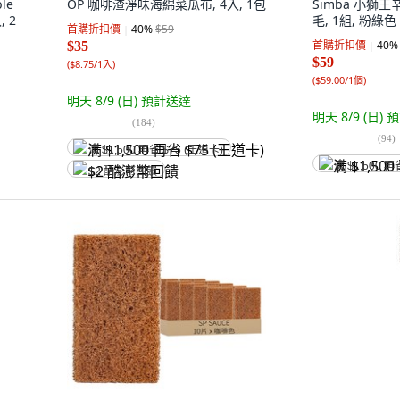
le
OP 咖啡渣淨味海綿菜瓜布, 4入, 1包
Simba 小獅
 2
毛, 1組, 粉綠色
首購折扣價
40
%
$59
首購折扣價
40
%
$35
$59
(
$8.75/1入
)
(
$59.00/1個
)
明天 8/9 (日)
預計送達
明天 8/9 (日)
預
(
184
)
(
94
)
满 $1,500 再省 $75 (王道卡)
满 $1,500 再
$2 酷澎幣回饋