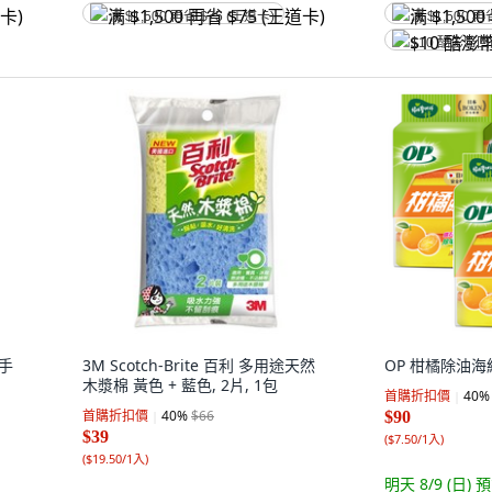
满 $1,500 再省 $75 (王道卡)
满 $1,500 再
$10 酷澎幣
隨手
3M Scotch-Brite 百利 多用途天然
OP 柑橘除油海綿
木漿棉 黃色 + 藍色, 2片, 1包
首購折扣價
40
%
首購折扣價
40
%
$66
$90
$39
(
$7.50/1入
)
(
$19.50/1入
)
明天 8/9 (日)
預