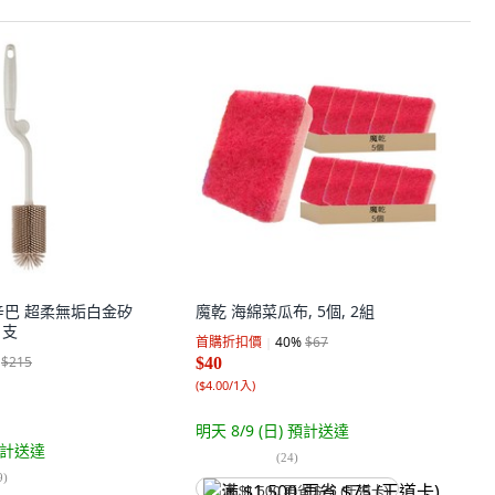
王辛巴 超柔無垢白金矽
魔乾 海綿菜瓜布, 5個, 2組
1支
首購折扣價
40
%
$67
$215
$40
(
$4.00/1入
)
明天 8/9 (日)
預計送達
計送達
(
24
)
9
)
满 $1,500 再省 $75 (王道卡)