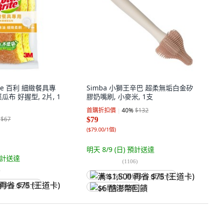
rite 百利 細緻餐具專
Simba 小獅王辛巴 超柔無垢白金矽
布 好握型, 2片, 1
膠奶嘴刷, 小麥米, 1支
首購折扣價
40
%
$132
$67
$79
(
$79.00/1個
)
明天 8/9 (日)
預計送達
計送達
(
1106
)
)
满 $1,500 再省 $75 (王道卡)
省 $75 (王道卡)
$6 酷澎幣回饋