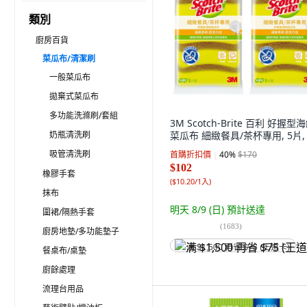
類別
廚房百貨
菜瓜布/清潔刷
一般菜瓜布
拋棄式菜瓜布
多功能洗滌刷/套組
3M Scotch-Brite 百利 好握型
奶瓶清洗刷
菜瓜布 細緻餐具/茶杯專用, 5片,
吸管清洗刷
首購折扣價
40
%
$170
$102
橡膠手套
(
$10.20/1入
)
抹布
明天 8/9 (日)
預計送達
圍裙/隔熱手套
(
1683
)
廚房地墊/多功能墊子
满 $1,500 再省 $75 (王道卡)
餐桌布/桌墊
廚餘處理
流理台用品