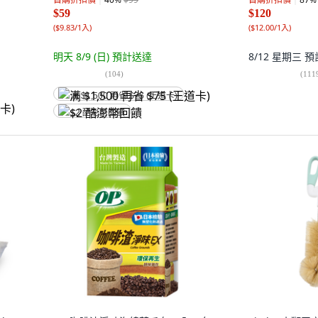
$59
$120
(
$9.83/1入
)
(
$12.00/1入
)
明天 8/9 (日)
預計送達
8/12 星期三
預
(
104
)
(
111
满 $1,500 再省 $75 (王道卡)
$2 酷澎幣回饋