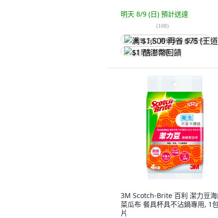
明天 8/9 (日)
預計送達
(
108
)
满 $1,500 再省 $75 (王道卡)
$1 酷澎幣回饋
3M Scotch-Brite 百利 潔力豆
菜瓜布 餐具杯具不沾鍋專用, 1包,
片