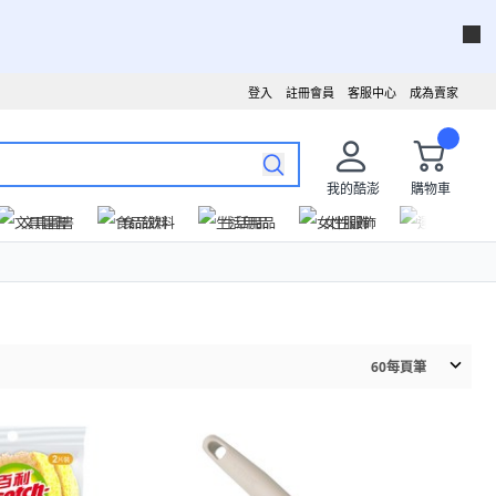
登入
註冊會員
客服中心
成為賣家
我的酷澎
購物車
文具圖書
食品飲料
生活用品
女性服飾
運動戶外
60
每頁筆