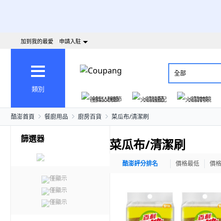
加到我的最愛
申請入駐
全部
類別
爸氣父親節
火箭速配
火箭跨境
酷澎首頁
餐廚用品
廚房百貨
菜瓜布/清潔刷
篩選器
菜瓜布/清潔刷
酷澎評分排名
價格最低
價
僅顯示
僅顯示
僅顯示