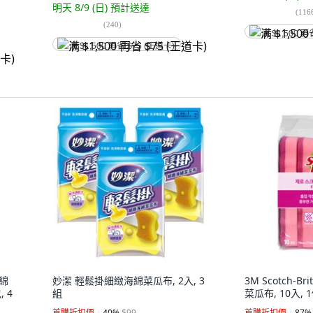
明天 8/9 (日)
預計送達
(
116
(
240
)
满 $1,500 再
满 $1,500 再省 $75 (王道卡)
海綿
妙潔 輕鬆掛細緻海綿菜瓜布, 2入, 3
3M Scotch-B
 4
組
菜瓜布, 10入, 
首購折扣價
40
%
$99
首購折扣價
87
%