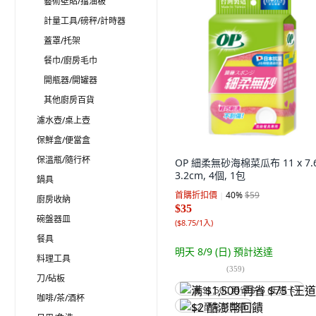
藝術壁貼/擋油板
計量工具/磅秤/計時器
蓋罩/托架
餐巾/廚房毛巾
開瓶器/開罐器
其他廚房百貨
濾水壺/桌上壺
保鮮盒/便當盒
保溫瓶/隨行杯
OP 細柔無砂海棉菜瓜布 11 x 7.6
3.2cm, 4個, 1包
鍋具
首購折扣價
40
%
$59
廚房收納
$35
碗盤器皿
(
$8.75/1入
)
餐具
明天 8/9 (日)
預計送達
料理工具
(
359
)
刀/砧板
满 $1,500 再省 $75 (王道卡)
咖啡/茶/酒杯
$2 酷澎幣回饋