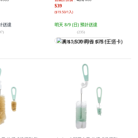
$39
(
$19.50/1入
)
計送達
明天 8/9 (日)
預計送達
97
)
(
235
)
满 $1,500 再省 $75 (王道卡)