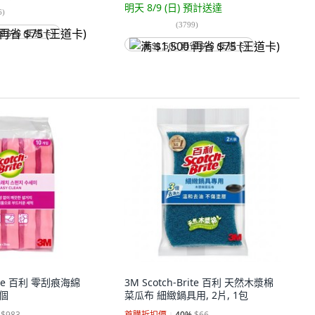
明天 8/9 (日)
預計送達
6
)
(
3799
)
省 $75 (王道卡)
满 $1,500 再省 $75 (王道卡)
rite 百利 零刮痕海綿
3M Scotch-Brite 百利 天然木漿棉
1個
菜瓜布 細緻鍋具用, 2片, 1包
$983
首購折扣價
40
%
$66