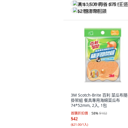
满 $1,500 再省 $75 (王道卡)
$2 酷澎幣回饋
3M Scotch-Brite 百利 菜瓜布
掛架組 餐具專用海綿菜瓜布
74*52mm, 2入, 1包
首購折扣價
58
%
$102
$42
(
$21.00/1入
)