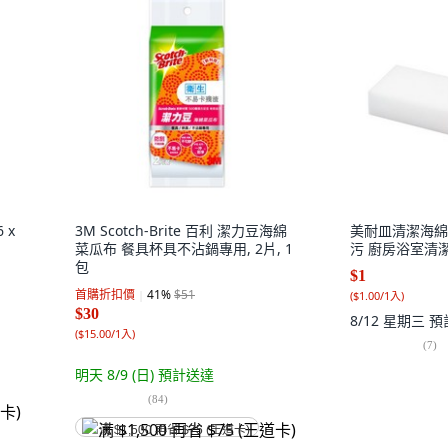
 x
3M Scotch-Brite 百利 潔力豆海綿
美耐皿清潔海綿
菜瓜布 餐具杯具不沾鍋專用, 2片, 1
污 廚房浴室清潔
包
$1
首購折扣價
41
%
$51
(
$1.00/1入
)
$30
8/12 星期三
預
(
$15.00/1入
)
(
7
)
明天 8/9 (日)
預計送達
(
84
)
满 $1,500 再省 $75 (王道卡)