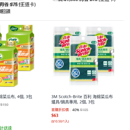
省 $75 (王道卡)
回饋
菜瓜布, 4個, 3包
3M Scotch-Brite 百利 海綿菜瓜布
爐具/鍋具專用, 2個, 3包
$150
首購折扣價
40
%
$105
$63
(
$10.50/1入
)
計送達