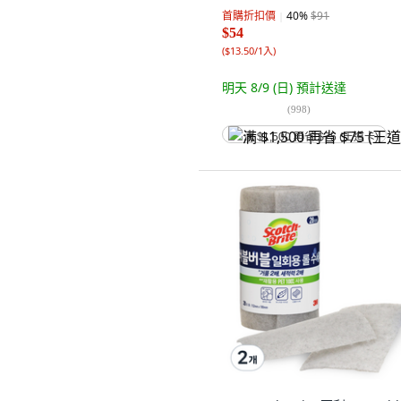
首購折扣價
40
%
$91
$54
(
$13.50/1入
)
明天 8/9 (日)
預計送達
(
998
)
满 $1,500 再省 $75 (王道卡)