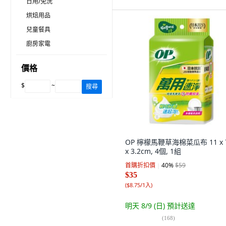
日用/免洗
烘焙用品
兒童餐具
廚房家電
價格
$
~
搜尋
OP 檸檬馬鞭草海棉菜瓜布 11 x 7
x 3.2cm, 4個, 1組
首購折扣價
40
%
$59
$35
(
$8.75/1入
)
明天 8/9 (日)
預計送達
(
168
)