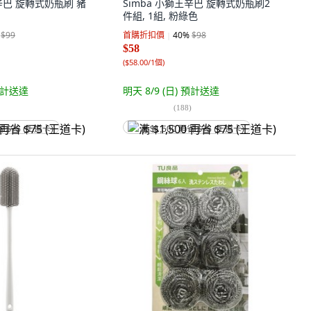
王辛巴 旋轉式奶瓶刷 豬
Simba 小獅王辛巴 旋轉式奶瓶刷2
件組, 1組, 粉綠色
$99
首購折扣價
40
%
$98
$58
(
$58.00/1個
)
計送達
明天 8/9 (日)
預計送達
(
188
)
省 $75 (王道卡)
满 $1,500 再省 $75 (王道卡)