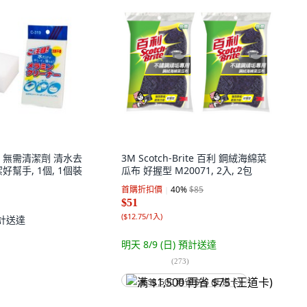
 無需清潔劑 清水去
3M Scotch-Brite 百利 鋼絨海綿菜
好幫手, 1個, 1個裝
瓜布 好握型 M20071, 2入, 2包
首購折扣價
40
%
$85
$51
(
$12.75/1入
)
計送達
明天 8/9 (日)
預計送達
(
273
)
满 $1,500 再省 $75 (王道卡)