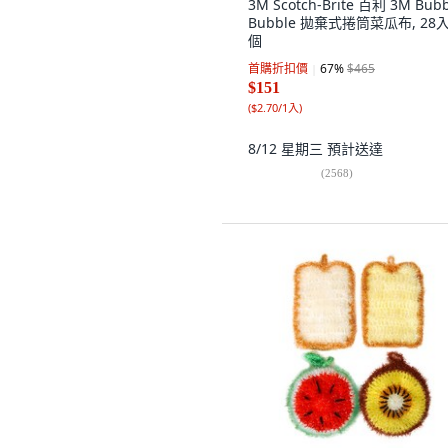
3M Scotch-Brite 百利 3M Bubb
Bubble 拋棄式捲筒菜瓜布, 28入,
個
首購折扣價
67
%
$465
$151
(
$2.70/1入
)
8/12 星期三
預計送達
(
2568
)