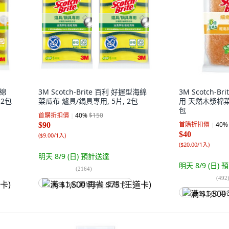
海綿
3M Scotch-Brite 百利 好握型海綿
3M Scotch-B
 2包
菜瓜布 爐具/鍋具專用, 5片, 2包
用 天然木漿棉菜瓜
包
首購折扣價
40
%
$150
首購折扣價
40
%
$90
$40
(
$9.00/1入
)
(
$20.00/1入
)
明天 8/9 (日)
預計送達
明天 8/9 (日)
預
(
2164
)
(
492
满 $1,500 再省 $75 (王道卡)
满 $1,500 再