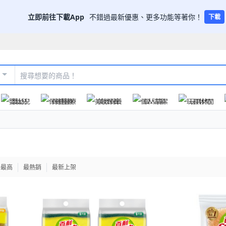
立即前往下載App
不錯過最新優惠、更多功能等著你！
下載
嬰幼兒
保健醫療
美妝保養
個人清潔
玩具休閒
格最高
最熱銷
最新上架