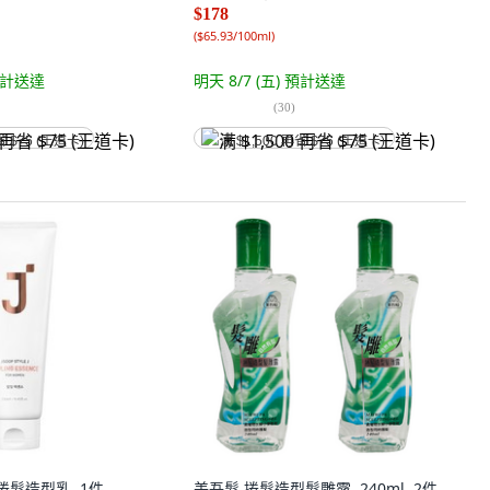
$178
(
$65.93/100ml
)
計送達
明天 8/7 (五)
預計送達
(
30
)
省 $75 (王道卡)
满 $1,500 再省 $75 (王道卡)
 J 捲髮造型乳, 1件,
美吾髮 捲髮造型髮雕露, 240ml, 2件