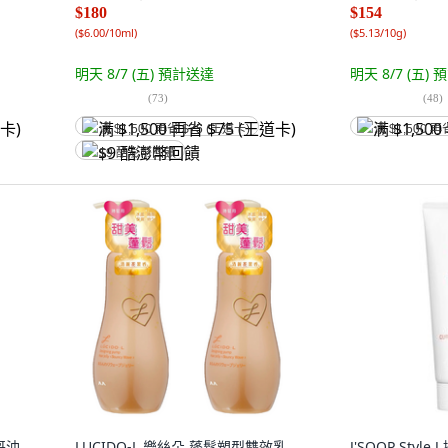
$180
$154
(
$6.00/10ml
)
(
$5.13/10g
)
明天 8/7 (五)
預計送達
明天 8/7 (五)
預
(
73
)
(
48
)
满 $1,500 再省 $75 (王道卡)
满 $1,500 再
$9 酷澎幣回饋
哥油
LUCIDO-L 樂絲朵 蓬鬆塑型雙效乳,
J'SOOP Style