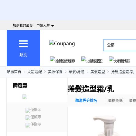
加到我的最愛
申請入駐
全部
類別
爸氣父親節
火箭速配
火箭跨境
酷澎首頁
火箭速配
美妝保養
頭髮/身體
美髮造型
捲髮造型霜/乳
篩選器
捲髮造型霜/乳
酷澎評分排名
價格最低
價
僅顯示
僅顯示
僅顯示