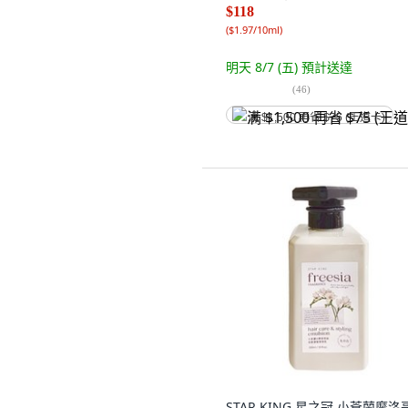
$118
(
$1.97/10ml
)
明天 8/7 (五)
預計送達
(
46
)
满 $1,500 再省 $75 (王道卡)
STAR KING 星之冠 小蒼蘭摩洛