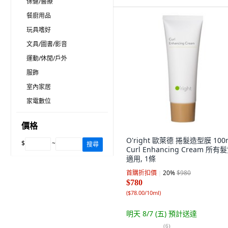
保健/醫療
餐廚用品
玩具嗜好
文具/圖書/影音
運動/休閒/戶外
服飾
室內家居
家電數位
價格
O'right 歐萊德 捲髮造型膜 100
$
~
搜尋
Curl Enhancing Cream 所有
適用, 1條
首購折扣價
20
%
$980
$780
(
$78.00/10ml
)
明天 8/7 (五)
預計送達
(
6
)