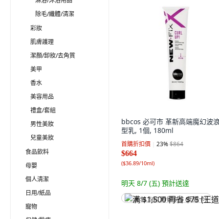
淋浴/沐浴用品
除毛/纖體/清潔
彩妝
肌膚護理
潔顏/卸妝/去角質
美甲
香水
美容用品
禮盒/套組
bbcos 必可市 革新高端魔幻波
男性美妝
型乳, 1個, 180ml
兒童美妝
首購折扣價
23
%
$864
食品飲料
$664
(
$36.89/10ml
)
母嬰
個人清潔
明天 8/7 (五)
預計送達
日用/紙品
满 $1,500 再省 $75 (王道卡)
寵物