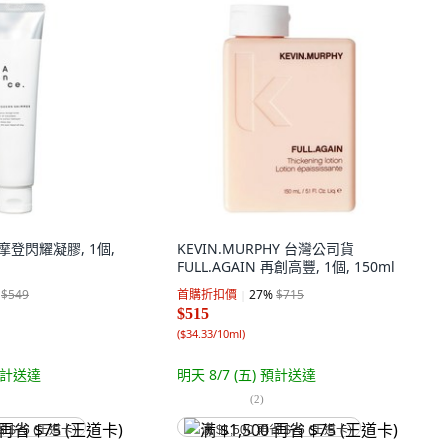
舞摩登閃耀凝膠, 1個,
KEVIN.MURPHY 台灣公司貨
FULL.AGAIN 再創高豐, 1個, 150ml
$549
首購折扣價
27
%
$715
$515
(
$34.33/10ml
)
計送達
明天 8/7 (五)
預計送達
(
2
)
省 $75 (王道卡)
满 $1,500 再省 $75 (王道卡)