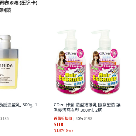
省 $75 (王道卡)
回饋
動感造型乳, 300g, 1
CDen 佧登 造型捲捲乳 隨意塑造 讓
秀髮漂亮有型 300ml, 2瓶
$185
首購折扣價
40
%
$198
$118
(
$1.97/10ml
)