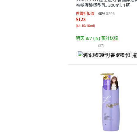
卷髮護髮塑型乳, 300ml, 1瓶
首購折扣價
40
%
$206
$123
(
$4.10/10ml
)
明天 8/7 (五)
預計送達
(
37
)
满 $1,500 再省 $75 (王道卡)