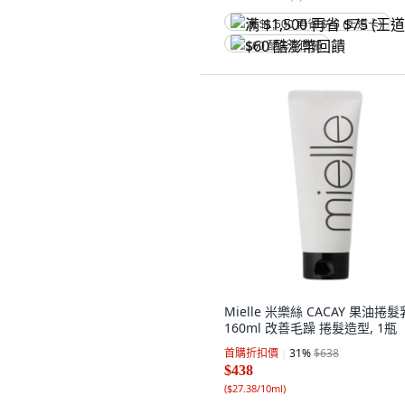
满 $1,500 再省 $75 (王道卡)
$60 酷澎幣回饋
Mielle 米樂絲 CACAY 果油捲髮
160ml 改善毛躁 捲髮造型, 1瓶
首購折扣價
31
%
$638
$438
(
$27.38/10ml
)