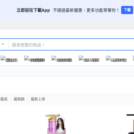
立即前往下載App
不錯過最新優惠、更多功能等著你！
下載
嬰幼兒
保健醫療
美妝保養
個人清潔
玩具休閒
格最高
最熱銷
最新上架