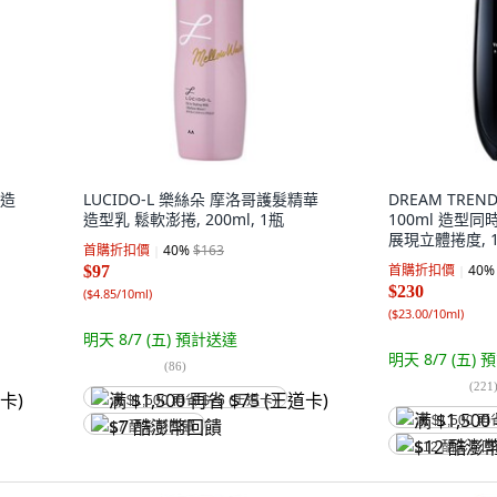
髮造
LUCIDO-L 樂絲朵 摩洛哥護髮精華
DREAM TREN
造型乳 鬆軟澎捲, 200ml, 1瓶
100ml 造型
展現立體捲度, 
首購折扣價
40
%
$163
首購折扣價
40
%
$97
$230
(
$4.85/10ml
)
(
$23.00/10ml
)
明天 8/7 (五)
預計送達
明天 8/7 (五)
預
(
86
)
(
221
满 $1,500 再省 $75 (王道卡)
满 $1,500 再
$7 酷澎幣回饋
$12 酷澎幣