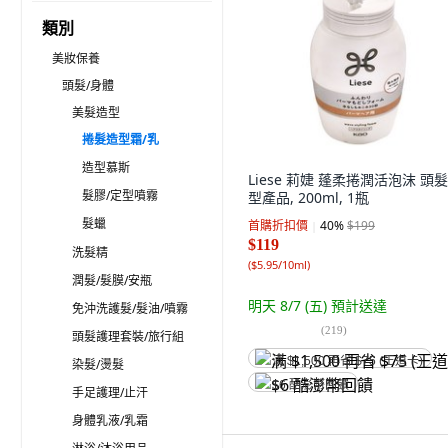
類別
美妝保養
頭髮/身體
美髮造型
捲髮造型霜/乳
造型慕斯
Liese 莉婕 蓬柔捲潤活泡沫 頭
髮膠/定型噴霧
型產品, 200ml, 1瓶
髮蠟
首購折扣價
40
%
$199
$119
洗髮精
(
$5.95/10ml
)
潤髮/髮膜/安瓶
明天 8/7 (五)
預計送達
免沖洗護髮/髮油/噴霧
(
219
)
頭髮護理套裝/旅行組
满 $1,500 再省 $75 (王道卡)
染髮/燙髮
$6 酷澎幣回饋
手足護理/止汗
身體乳液/乳霜