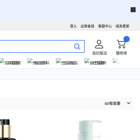
登入
註冊會員
客服中心
成為賣家
我的酷澎
購物車
文具圖書
食品飲料
生活用品
女性服飾
運動戶外
60
每頁筆