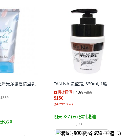
蘭 立體光澤濕髮造型乳,
TAN NA 造型霜, 350ml, 1罐
首購折扣價
40
%
$250
$339
$150
(
$4.29/10ml
)
明天 8/7 (五)
預計送達
計送達
(
15
)
满 $1,500 再省 $75 (王道卡)