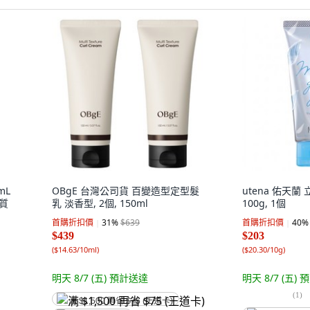
mL
OBgE 台灣公司貨 百變造型定型髮
utena 佑天
髮質
乳 淡香型, 2個, 150ml
100g, 1個
首購折扣價
31
%
$639
首購折扣價
40
%
$439
$203
(
$14.63/10ml
)
(
$20.30/10g
)
明天 8/7 (五)
預計送達
明天 8/7 (五)
預
(
1
)
满 $1,500 再省 $75 (王道卡)