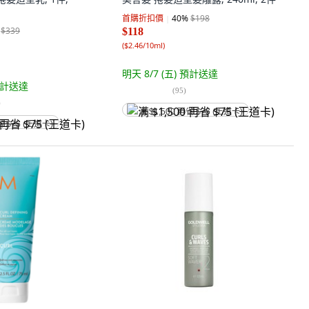
首購折扣價
40
%
$198
$339
$118
(
$2.46/10ml
)
明天 8/7 (五)
預計送達
計送達
(
95
)
)
满 $1,500 再省 $75 (王道卡)
省 $75 (王道卡)