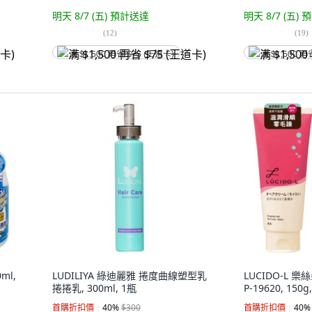
明天 8/7 (五)
預計送達
明天 8/7 (五)
預
(
12
)
(
19
)
满 $1,500 再省 $75 (王道卡)
满 $1,500 再
ml,
LUDILIYA 綠迪麗雅 捲度曲線塑型乳
LUCIDO-L 
捲捲乳, 300ml, 1瓶
P-19620, 150g
首購折扣價
40
%
$300
首購折扣價
40
%