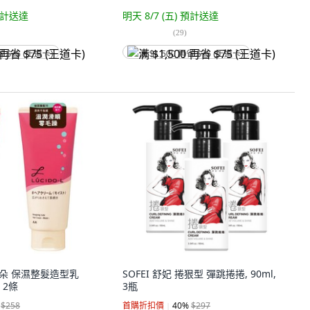
計送達
明天 8/7 (五)
預計送達
(
29
)
省 $75 (王道卡)
满 $1,500 再省 $75 (王道卡)
樂絲朵 保濕整髮造型乳
SOFEI 舒妃 捲狠型 彈跳捲捲, 90ml,
, 2條
3瓶
$258
首購折扣價
40
%
$297