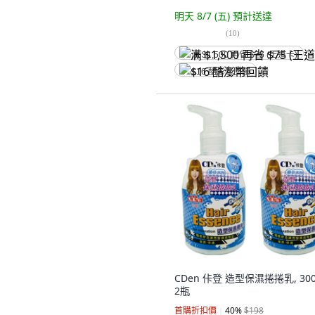
明天 8/7 (五)
預計送達
(
10
)
满 $1,500 再省 $75 (王道卡)
$16 酷澎幣回饋
CDen 佧登 造型保濕捲捲乳, 300
2瓶
首購折扣價
40
%
$198