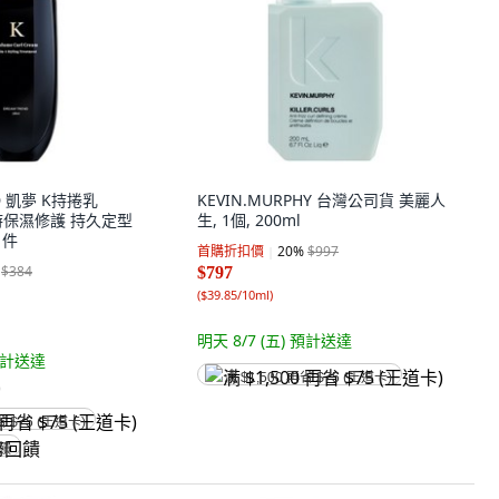
D 凱夢 K持捲乳
KEVIN.MURPHY 台灣公司貨 美麗人
同時保濕修護 持久定型
生, 1個, 200ml
1件
首購折扣價
20
%
$997
$384
$797
(
$39.85/10ml
)
明天 8/7 (五)
預計送達
計送達
满 $1,500 再省 $75 (王道卡)
)
省 $75 (王道卡)
回饋