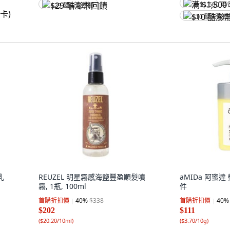
满 $1,500 再
$29 酷澎幣回饋
$10 酷澎幣
乳
REUZEL 明星霧感海鹽豐盈順髮噴
aMIDa 阿蜜達 
霧, 1瓶, 100ml
件
首購折扣價
40
%
$338
首購折扣價
40
%
$202
$111
(
$20.20/10ml
)
(
$3.70/10g
)