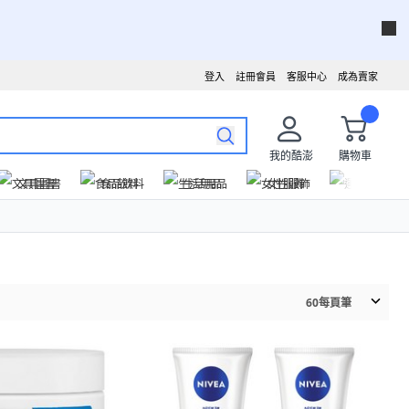
登入
註冊會員
客服中心
成為賣家
我的酷澎
購物車
文具圖書
食品飲料
生活用品
女性服飾
運動戶外
60
每頁筆