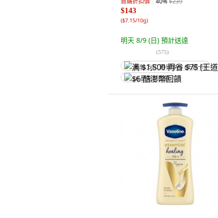
首購折扣價
40
%
$239
$143
(
$7.15/10g
)
明天 8/9 (日)
預計送達
(
575
)
满 $1,500 再省 $75 (王道卡)
$6 酷澎幣回饋