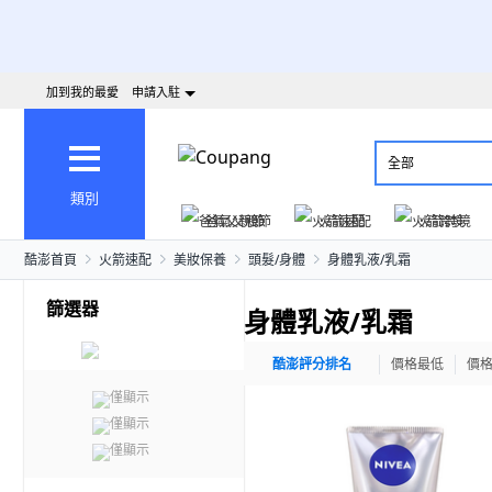
加到我的最愛
申請入駐
全部
類別
爸氣父親節
火箭速配
火箭跨境
酷澎首頁
火箭速配
美妝保養
頭髮/身體
身體乳液/乳霜
篩選器
身體乳液/乳霜
酷澎評分排名
價格最低
價
僅顯示
僅顯示
僅顯示