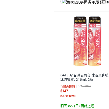
满 $1,500 再省 $75 (王道卡)
GATSBy 台灣公司貨 冰漩爽身
冰涼蜜桃, 216ml, 2瓶
首購折扣價
40
%
$246
$147
(
$3.40/10ml
)
明天 8/9 (日)
預計送達