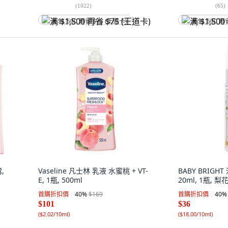
(
1022
)
(
65
)
满 $1,500 再省 $75 (王道卡)
满 $1,500 再
,
Vaseline 凡士林 乳液 水蜜桃 + VT-
BABY BRIGH
E, 1瓶, 500ml
20ml, 1瓶, 
首購折扣價
40
%
$169
首購折扣價
40
%
$101
$36
(
$2.02/10ml
)
(
$18.00/10ml
)