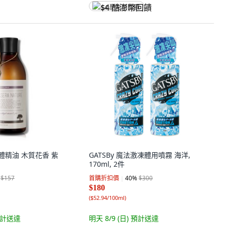
$4 酷澎幣回饋
 身體精油 木質花香 紫
GATSBy 魔法激凍體用噴霧 海洋,
170ml, 2件
$157
首購折扣價
40
%
$300
$180
(
$52.94/100ml
)
計送達
明天 8/9 (日)
預計送達