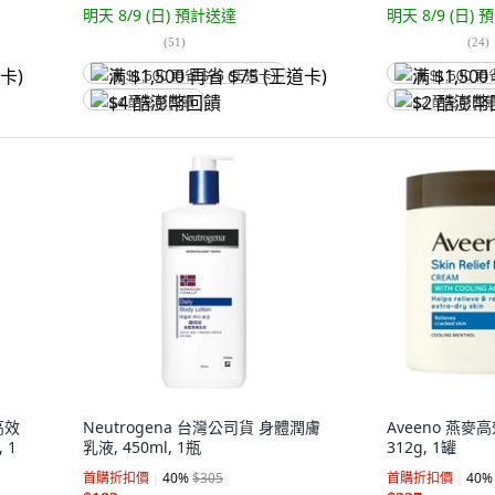
明天 8/9 (日)
預計送達
明天 8/9 (日)
預
(
51
)
(
24
)
满 $1,500 再省 $75 (王道卡)
满 $1,500 再
$4 酷澎幣回饋
$2 酷澎幣回
高效
Neutrogena 台灣公司貨 身體潤膚
Aveeno 燕麥
 1
乳液, 450ml, 1瓶
312g, 1罐
首購折扣價
40
%
$305
首購折扣價
40
%