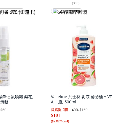
(
358
)
省 $75 (王道卡)
$6 酷澎幣回饋
T 清新香氛噴霧 梨花,
Vaseline 凡士林 乳液 葡萄柚 + VT-
梨花清新
A, 1瓶, 500ml
$60
首購折扣價
40
%
$169
$101
(
$2.02/10ml
)