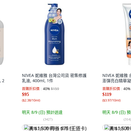
NIVEA 妮維雅 台灣公司貨 密集修護
NIVEA 妮維
, 2
乳液, 400ml, 1件
澎彈亮白精華凝乳,
首購折扣價
40
%
$159
首購折扣價
40
%
$95
$119
(
$2.38/10ml
)
(
$3.97/10ml
)
明天 8/9 (日)
預計送達
明天 8/9 (日)
預
(
3427
)
(
314
满 $1,500 再省 $75 (王道卡)
满 $1,500 再