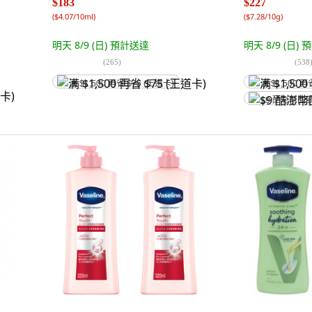
$183
$227
(
$4.07/10ml
)
(
$7.28/10g
)
明天 8/9 (日)
預計送達
明天 8/9 (日)
預
(
265
)
(
538
满 $1,500 再省 $75 (王道卡)
满 $1,500 再
$9 酷澎幣回