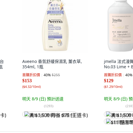
 台
Aveeno 香氛舒緩保濕乳 薰衣草,
jmella 法式
瓶
354ml, 1瓶
No.03 Lime + B
首購折扣價
40
%
$255
首購折扣價
40
%
$153
$129
(
$4.32/10ml
)
(
$1.29/10ml
)
明天 8/9 (日)
預計送達
明天 8/9 (日)
預
(
1293
)
(
210
满 $1,500 再省 $75 (王道卡)
满 $1,500 再
$11 酷澎幣