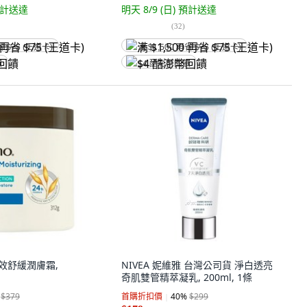
計送達
明天 8/9 (日)
預計送達
(
32
)
省 $75 (王道卡)
满 $1,500 再省 $75 (王道卡)
饋
$4 酷澎幣回饋
高效舒緩潤膚霜,
NIVEA 妮維雅 台灣公司貨 淨白透亮
奇肌雙管精萃凝乳, 200ml, 1條
$379
首購折扣價
40
%
$299