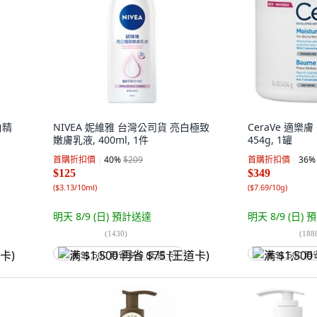
白精
NIVEA 妮維雅 台灣公司貨 亮白極致
CeraVe 適樂
嫩膚乳液, 400ml, 1件
454g, 1罐
首購折扣價
40
%
$209
首購折扣價
36
%
$125
$349
(
$3.13/10ml
)
(
$7.69/10g
)
明天 8/9 (日)
預計送達
明天 8/9 (日)
預
(
1430
)
(
188
满 $1,500 再省 $75 (王道卡)
满 $1,500 再