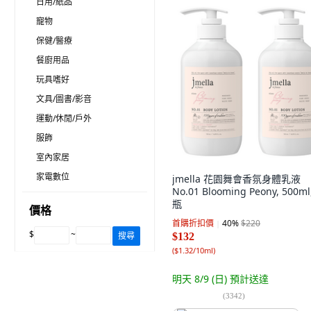
日用/紙品
寵物
保健/醫療
餐廚用品
玩具嗜好
文具/圖書/影音
運動/休閒/戶外
服飾
室內家居
家電數位
jmella 花園舞會香氛身體乳液
No.01 Blooming Peony, 500ml
瓶
價格
首購折扣價
40
%
$220
$
~
搜尋
$132
(
$1.32/10ml
)
明天 8/9 (日)
預計送達
(
3342
)