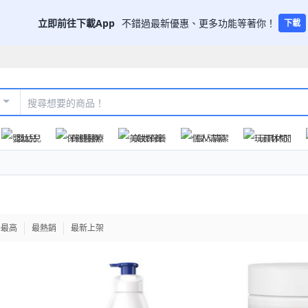
立即前往下載App
不錯過最新優惠、更多功能等著你！
下載
嬰幼兒
保健醫療
美妝保養
個人清潔
玩具休閒
格最高
最熱銷
最新上架