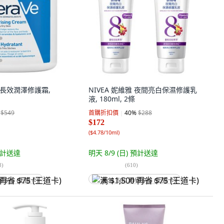
膚 長效潤澤修護霜,
NIVEA 妮維雅 夜間亮白保濕修護乳
液, 180ml, 2條
$549
首購折扣價
40
%
$288
$172
(
$4.78/10ml
)
計送達
明天 8/9 (日)
預計送達
8
)
(
610
)
省 $75 (王道卡)
满 $1,500 再省 $75 (王道卡)