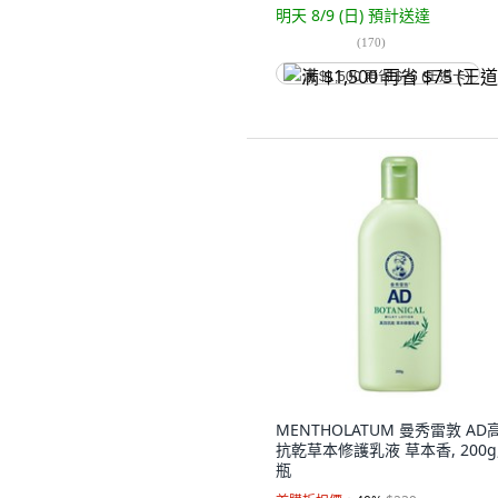
明天 8/9 (日)
預計送達
(
170
)
满 $1,500 再省 $75 (王道卡)
MENTHOLATUM 曼秀雷敦 AD
抗乾草本修護乳液 草本香, 200g,
瓶