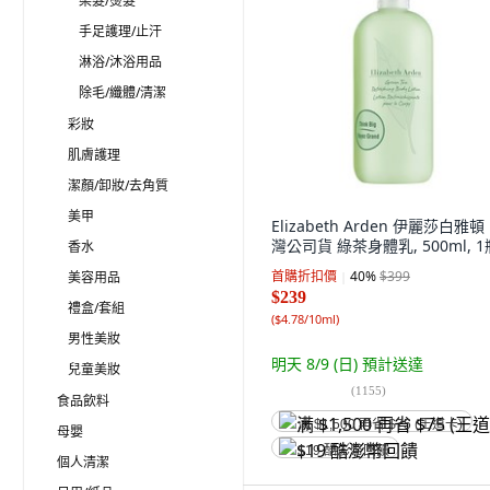
染髮/燙髮
手足護理/止汗
淋浴/沐浴用品
除毛/纖體/清潔
彩妝
肌膚護理
潔顏/卸妝/去角質
美甲
Elizabeth Arden 伊麗莎白雅頓
灣公司貨 綠茶身體乳, 500ml, 1
香水
首購折扣價
40
%
$399
美容用品
$239
禮盒/套組
(
$4.78/10ml
)
男性美妝
明天 8/9 (日)
預計送達
兒童美妝
(
1155
)
食品飲料
满 $1,500 再省 $75 (王道卡)
母嬰
$19 酷澎幣回饋
個人清潔