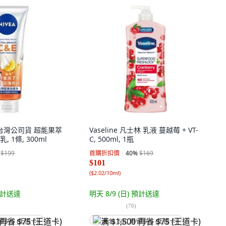
雅 台灣公司貨 超能果萃
Vaseline 凡士林 乳液 蔓越莓 + VT-
 1條, 300ml
C, 500ml, 1瓶
$199
首購折扣價
40
%
$169
$101
(
$2.02/10ml
)
計送達
明天 8/9 (日)
預計送達
)
(
70
)
省 $75 (王道卡)
满 $1,500 再省 $75 (王道卡)