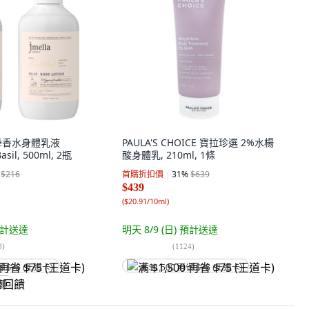
漫舞香水身體乳液
PAULA'S CHOICE 寶拉珍選 2%水楊
asil, 500ml, 2瓶
酸身體乳, 210ml, 1條
$216
首購折扣價
31
%
$639
$439
(
$20.91/10ml
)
計送達
明天 8/9 (日)
預計送達
3
)
(
1124
)
省 $75 (王道卡)
满 $1,500 再省 $75 (王道卡)
回饋