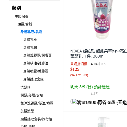
類別
美妝保養
頭髮/身體
身體乳液/乳霜
身體乳液
身體乳霜
NIVEA 妮維雅 超能果萃均勻亮
身體凝膠霜/潤膚膏
華凝乳, 1件, 300ml
身體精油/護膚油
首購折扣價
40
%
$209
$125
身體噴霧/香體露
(
$4.17/10ml
)
身體護理套組
明天 8/9 (日)
預計送達
洗髮精
(
187
)
潤髮/髮膜/安瓶
满 $1,500 再省 $75 (王道卡)
免沖洗護髮/髮油/噴霧
美髮造型
頭髮護理套裝/旅行組