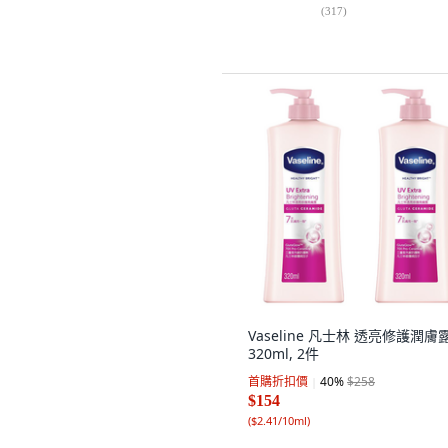
(
317
)
Vaseline 凡士林 透亮修護潤膚露
320ml, 2件
首購折扣價
40
%
$258
$154
(
$2.41/10ml
)