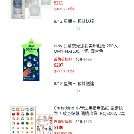
$211
(
$105.50/1個
)
8/12 星期三
預計送達
(
32
)
omy 兒童夜光派對美甲貼紙 200入
OMY-NAIL06, 1個, 混合色
首購折扣價
40
%
$495
$297
(
$297.00/1個
)
8/12 星期三
預計送達
(
1
)
Christkind 小學生用指甲貼紙 聖誕快
樂 + 紋身貼紙 隨機出貨, RCJS002, 2套
首購折扣價
52
%
$376
$180
(
$90.00/1個
)