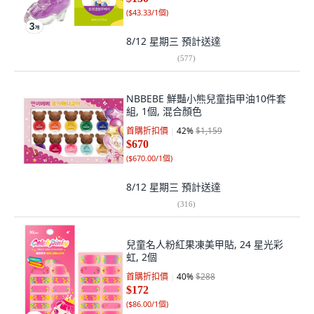
(
$43.33/1個
)
8/12 星期三
預計送達
(
577
)
NBBEBE 鮮豔小熊兒童指甲油10件套
組, 1個, 混合顏色
首購折扣價
42
%
$1,159
$670
(
$670.00/1個
)
8/12 星期三
預計送達
(
316
)
兒童名人粉紅果凍美甲貼, 24 星光彩
虹, 2個
首購折扣價
40
%
$288
$172
(
$86.00/1個
)