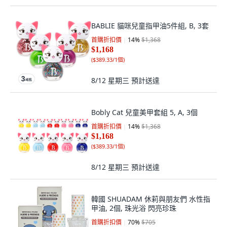
BABLIE 貓咪兒童指甲油5件組, B, 3套
首購折扣價
14
%
$1,368
$1,168
(
$389.33/1個
)
8/12 星期三
預計送達
Bobly Cat 兒童美甲套組 5, A, 3個
首購折扣價
14
%
$1,368
$1,168
(
$389.33/1個
)
8/12 星期三
預計送達
韓國 SHUADAM 休莉與朋友們 水性指
甲油, 2個, 珠光浴 閃亮珍珠
首購折扣價
70
%
$705