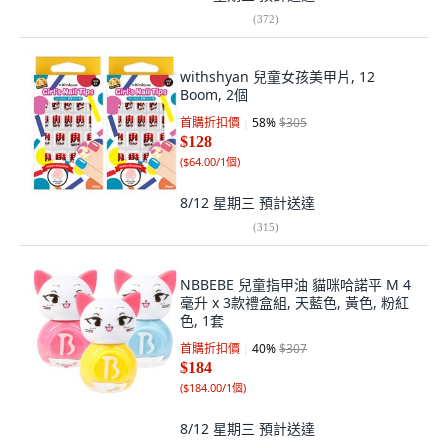
(
372
)
withshyan 兒童女孩美甲片, 12
Boom, 2個
首購折扣價
58
%
$305
$128
(
$64.00/1個
)
8/12 星期三
預計送達
(
315
)
NBBEBE 兒童指甲油 貓咪哈諾平 M 4
毫升 x 3款禮盒組, 天藍色, 黃色, 粉紅
色, 1套
首購折扣價
40
%
$307
$184
(
$184.00/1個
)
8/12 星期三
預計送達