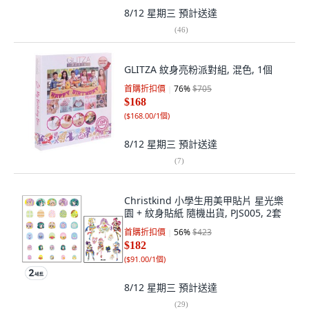
8/12 星期三
預計送達
(
46
)
GLITZA 紋身亮粉派對組, 混色, 1個
首購折扣價
76
%
$705
$168
(
$168.00/1個
)
8/12 星期三
預計送達
(
7
)
Christkind 小學生用美甲貼片 星光樂
園 + 紋身貼紙 隨機出貨, PJS005, 2套
首購折扣價
56
%
$423
$182
(
$91.00/1個
)
8/12 星期三
預計送達
(
29
)