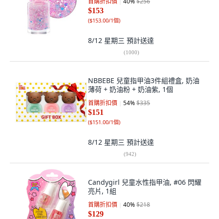
首購折扣價
40
%
$256
$153
(
$153.00/1個
)
8/12 星期三
預計送達
(
1000
)
NBBEBE 兒童指甲油3件組禮盒, 奶油
薄荷 + 奶油粉 + 奶油紫, 1個
首購折扣價
54
%
$335
$151
(
$151.00/1個
)
8/12 星期三
預計送達
(
942
)
Candygirl 兒童水性指甲油, #06 閃耀
亮片, 1組
首購折扣價
40
%
$218
$129