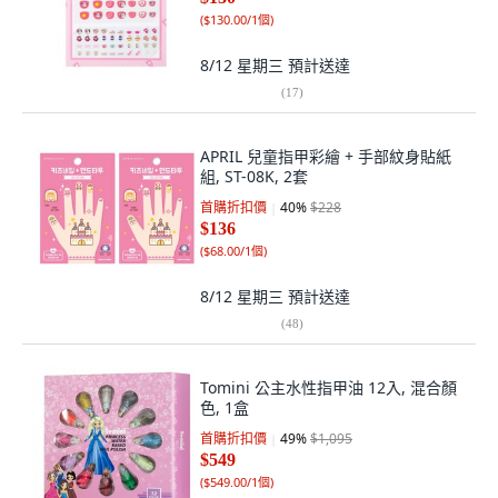
(
$130.00/1個
)
8/12 星期三
預計送達
(
17
)
APRIL 兒童指甲彩繪 + 手部紋身貼紙
組, ST-08K, 2套
首購折扣價
40
%
$228
$136
(
$68.00/1個
)
8/12 星期三
預計送達
(
48
)
Tomini 公主水性指甲油 12入, 混合顏
色, 1盒
首購折扣價
49
%
$1,095
$549
(
$549.00/1個
)