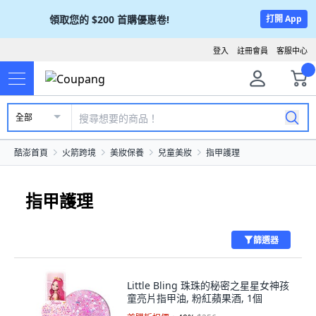
領取您的
$200
首購優惠卷!
打開 App
登入
註冊會員
客服中心
全部
酷澎首頁
火箭跨境
美妝保養
兒童美妝
指甲護理
指甲護理
篩選器
Little Bling 珠珠的秘密之星星女神孩
童亮片指甲油, 粉紅蘋果酒, 1個