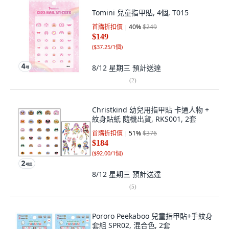
Tomini 兒童指甲貼, 4個, T015
首購折扣價
40
%
$249
$149
(
$37.25/1個
)
8/12 星期三
預計送達
(
2
)
Christkind 幼兒用指甲貼 卡通人物 +
紋身貼紙 隨機出貨, RKS001, 2套
首購折扣價
51
%
$376
$184
(
$92.00/1個
)
8/12 星期三
預計送達
(
5
)
Pororo Peekaboo 兒童指甲貼+手紋身
套組 SPR02, 混合色, 2套