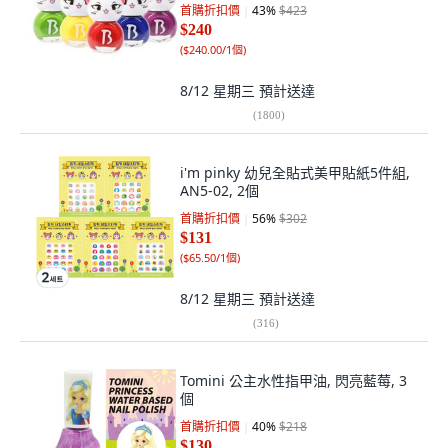
首購折扣價
43
%
$423
$240
(
$240.00/1個
)
8/12 星期三
預計送達
(
1800
)
i'm pinky 幼兒全貼式美甲貼紙5件組,
AN5-02, 2個
首購折扣價
56
%
$302
$131
(
$65.50/1個
)
8/12 星期三
預計送達
(
316
)
Tomini 公主水性指甲油, 閃亮藍莓, 3
個
首購折扣價
40
%
$218
$130