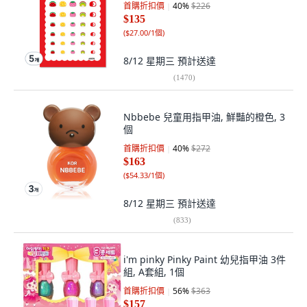
首購折扣價
40
%
$226
$135
(
$27.00/1個
)
8/12 星期三
預計送達
(
1470
)
Nbbebe 兒童用指甲油, 鮮豔的橙色, 3
個
首購折扣價
40
%
$272
$163
(
$54.33/1個
)
8/12 星期三
預計送達
(
833
)
i'm pinky Pinky Paint 幼兒指甲油 3件
組, A套組, 1個
首購折扣價
56
%
$363
$157