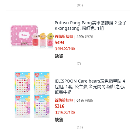
(
85
)
Puttisu Pang Pang美甲裝飾組 2 兔子
Kkongssong, 粉紅色, 1組
首購折扣價
49
%
$976
$494
(
$494.00/1個
)
缺貨
(
7
)
JELISPOON Care bears玩色指甲貼 4
包組, 1套, 公主夢,金光閃閃,粉紅之心,
藍莓牛奶
首購折扣價
61
%
$825
$316
(
$316.00/1個
)
缺貨
(
18
)