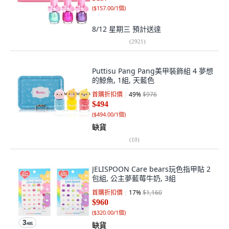
(
$157.00/1個
)
8/12 星期三
預計送達
(
2921
)
Puttisu Pang Pang美甲裝飾組 4 夢想
的鯨魚, 1組, 天藍色
首購折扣價
49
%
$976
$494
(
$494.00/1個
)
缺貨
(
10
)
JELISPOON Care bears玩色指甲貼 2
包組, 公主夢藍莓牛奶, 3組
首購折扣價
17
%
$1,160
$960
(
$320.00/1個
)
缺貨