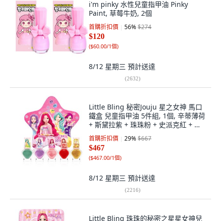
i'm pinky 水性兒童指甲油 Pinky
Paint, 草莓牛奶, 2個
首購折扣價
56
%
$274
$120
(
$60.00/1個
)
8/12 星期三
預計送達
(
2632
)
Little Bling 秘密Jouju 星之女神 馬口
鐵盒 兒童指甲油 5件組, 1個, 辛蒂薄荷
+ 斯黛拉紫 + 珠珠粉 + 史派克紅 + 珍
妮金
首購折扣價
29
%
$667
$467
(
$467.00/1個
)
8/12 星期三
預計送達
(
2216
)
Little Bling 珠珠的秘密之星星女神兒