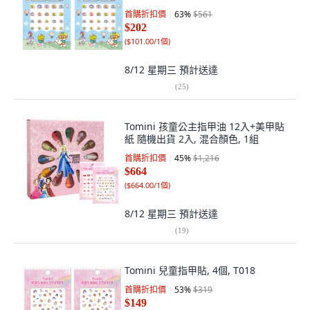
首購折扣價
63
%
$561
$202
(
$101.00/1個
)
8/12 星期三
預計送達
(
25
)
Tomini 孩童公主指甲油 12入+美甲貼
紙 隨機出貨 2入, 混合顏色, 1組
首購折扣價
45
%
$1,216
$664
(
$664.00/1個
)
8/12 星期三
預計送達
(
19
)
Tomini 兒童指甲貼, 4個, T018
首購折扣價
53
%
$319
$149