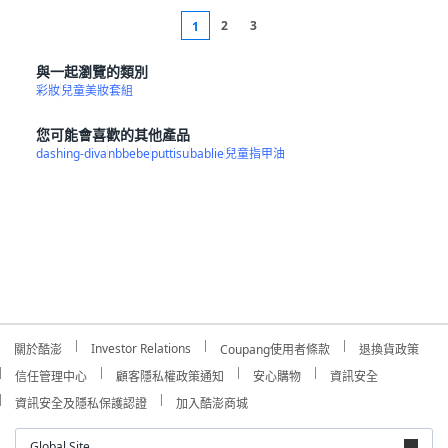
2
3
1
與一起瀏覽的類別
彩妝
兒童美妝套組
您可能會喜歡的其他產品
dashing-diva
nbbebe
puttisu
bablie
兒童指甲油
Investor Relations
關於酷澎
Coupang使用者條款
退換貨政策
信任管理中心
顧客隱私權政策通知
安心購物
資訊安全
資訊安全及隱私保護認證
加入酷澎商城
Global Site