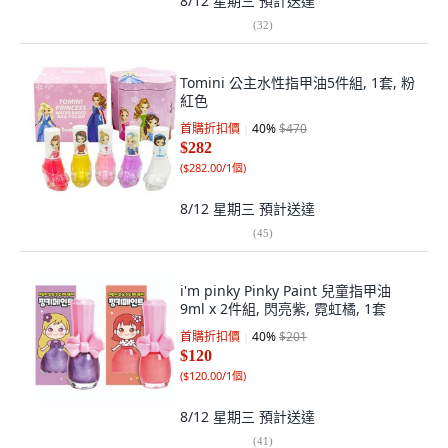
8/12 星期三
預計送達
(
32
)
Tomini 公主水性指甲油5件組, 1套, 粉
紅色
首購折扣價
40
%
$470
$282
(
$282.00/1個
)
8/12 星期三
預計送達
(
45
)
i'm pinky Pinky Paint 兒童指甲油
9ml x 2件組, 閃亮紫, 霓虹橘, 1套
首購折扣價
40
%
$201
$120
(
$120.00/1個
)
8/12 星期三
預計送達
(
41
)