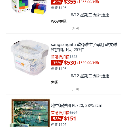
$355
49
%
(
$355.00/1個
)
運費 $195
8/12 星期三
預計送達
WOW免運
(
164
)
sangsangatti 軟Q磁性字母組 韓文磁
性拼圖, 1個, 257件
首購折扣價
$823
$530
35
%
(
$530.00/1個
)
運費 $195
8/12 星期三
預計送達
免運
(
358
)
地中海拼圖 PL720, 38*52cm
首購折扣價
$364
$151
58
%
運費 $195