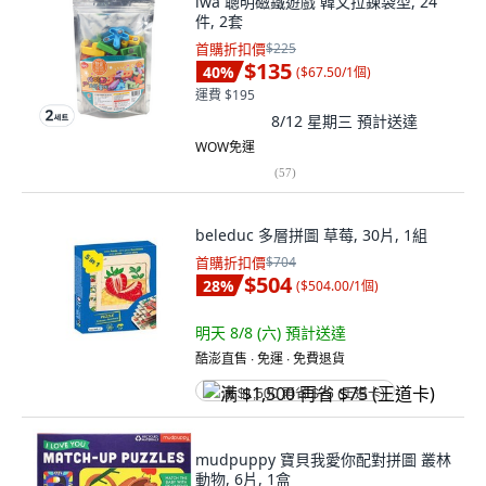
iwa 聰明磁鐵遊戲 韓文拉鍊袋型, 24
件, 2套
首購折扣價
$225
$135
40
%
(
$67.50/1個
)
運費 $195
8/12 星期三
預計送達
WOW免運
(
57
)
beleduc 多層拼圖 草莓, 30片, 1組
首購折扣價
$704
$504
28
%
(
$504.00/1個
)
明天 8/8 (六)
預計送達
酷澎直售 ∙ 免運 ∙ 免費退貨
满 $1,500 再省 $75 (王道卡)
mudpuppy 寶貝我愛你配對拼圖 叢林
動物, 6片, 1盒