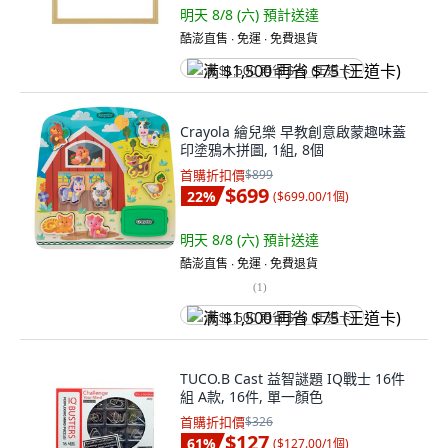
明天 8/8 (六)
預計送達
酷澎直售 ∙ 免運 ∙ 免費退貨
满 $1,500 再省 $75 (王道卡)
Crayola 繪兒樂 早教創意啟蒙趣味蓋
印塗鴉木拼圖, 1組, 8個
首購折扣價
$899
$699
22
%
(
$699.00/1個
)
明天 8/8 (六)
預計送達
酷澎直售 ∙ 免運 ∙ 免費退貨
(
1
)
满 $1,500 再省 $75 (王道卡)
TUCO.B Cast 益智謎題 IQ戰士 16件
組 A款, 16件, 單一顏色
首購折扣價
$326
$127
61
%
(
$127.00/1個
)