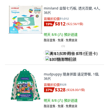
miniland 益智七巧板, 透光百變, 4人,
36片
首購折扣價
$1,012
$812
19
%
(
$22.56/1個
)
明天 8/8 (六)
預計送達
酷澎直售 ∙ 免運 ∙ 免費退貨
(
1
)
满 $1,500 再省 $75 (王道卡)
$30 酷澎幣回饋
mudpuppy 隨身拼圖 遠足野餐, 1個,
36片
首購折扣價
$528
$328
37
%
(
$328.00/1個
)
明天 8/8 (六)
預計送達
酷澎直售 ∙ 免運 ∙ 免費退貨