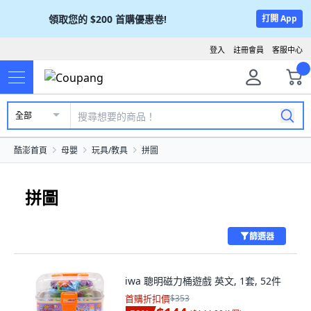
領取您的
$200
首購優惠卷!
打開 App
登入
註冊會員
客服中心
全部
酷澎首頁
母嬰
玩具/教具
拼圖
拼圖
篩選器
iwa 聰明磁力桶遊戲 英文, 1套, 52件
首購折扣價
$353