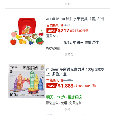
(
544
)
ariati Mino 磁性水果玩具, 1套, 24件
首購折扣價
$423
$217
48
%
(
$217.00/1個
)
運費 $195
8/12 星期三
預計送達
WOW免運
(
1350
)
mideer 多彩透光磁力片 100p 3歲以
上, 多色, 1盒
首購折扣價
$2,208
$1,883
14
%
(
$1883.00/1個
)
明天 8/8 (六)
預計送達
酷澎直售 ∙ 免運 ∙ 免費退貨
(
76
)