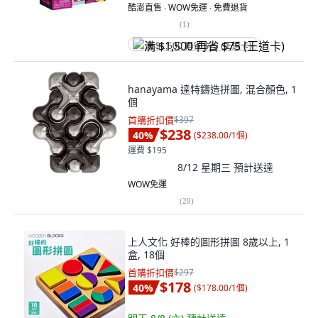
酷澎直售 ∙ WOW免運 ∙ 免費退貨
(
1
)
满 $1,500 再省 $75 (王道卡)
hanayama 達特鑄造拼圖, 混合顏色, 1
個
首購折扣價
$397
$238
40
%
(
$238.00/1個
)
運費 $195
8/12 星期三
預計送達
WOW免運
(
20
)
上人文化 好棒的圖形拼圖 8歲以上, 1
盒, 18個
首購折扣價
$297
$178
40
%
(
$178.00/1個
)