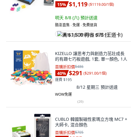
$1,119
15
%
(
$1119.00/1個
)
明天 8/8 (六)
預計送達
酷澎直售 ∙ 免運 ∙ 免費退貨
满 $1,500 再省 $75 (王道卡)
KIZELLO 讓思考力與創造力茁壯成長
的有趣七巧板遊戲, 1套, 單一顏色, 1人
首購折扣價
$486
$291
40
%
(
$291.00/1個
)
運費 $195
8/12 星期三
預計送達
WOW免運
(
20
)
CUBLO 韓國製磁性索瑪立方塊 MC7 +
大師卡, 混合顏色
首購折扣價
$705