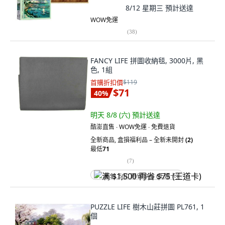
8/12 星期三
預計送達
WOW免運
(
38
)
FANCY LIFE 拼圖收納毯, 3000片, 黑
色, 1組
首購折扣價
$119
$71
40
%
明天 8/8 (六)
預計送達
酷澎直售 ∙ WOW免運 ∙ 免費退貨
全新商品
,
盒損福利品 – 全新未開封
(2)
最低
71
(
7
)
满 $1,500 再省 $75 (王道卡)
PUZZLE LIFE 樹木山莊拼圖 PL761, 1
個