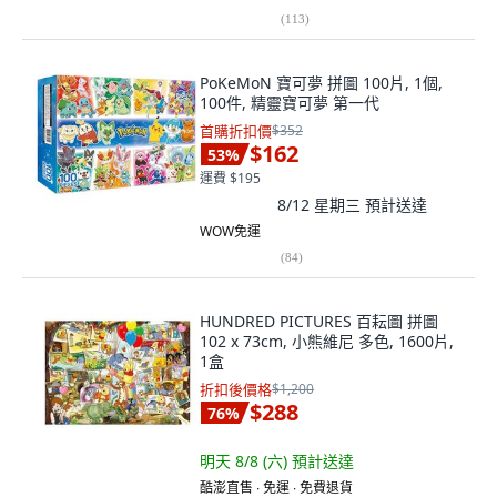
(
113
)
PoKeMoN 寶可夢 拼圖 100片, 1個,
100件, 精靈寶可夢 第一代
首購折扣價
$352
$162
53
%
運費 $195
8/12 星期三
預計送達
WOW免運
(
84
)
HUNDRED PICTURES 百耘圖 拼圖
102 x 73cm, 小熊維尼 多色, 1600片,
1盒
折扣後價格
$1,200
$288
76
%
明天 8/8 (六)
預計送達
酷澎直售 ∙ 免運 ∙ 免費退貨