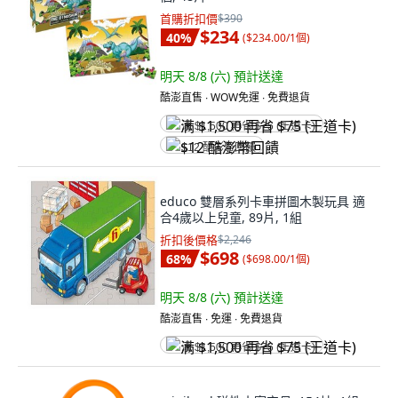
首購折扣價
$390
$234
40
%
(
$234.00/1個
)
明天 8/8 (六)
預計送達
酷澎直售 ∙ WOW免運 ∙ 免費退貨
满 $1,500 再省 $75 (王道卡)
$12 酷澎幣回饋
educo 雙層系列卡車拼圖木製玩具 適
合4歲以上兒童, 89片, 1組
折扣後價格
$2,246
$698
68
%
(
$698.00/1個
)
明天 8/8 (六)
預計送達
酷澎直售 ∙ 免運 ∙ 免費退貨
满 $1,500 再省 $75 (王道卡)