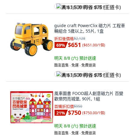
满 $1,500 再省 $75 (王道卡)
guide craft PowerClix 磁力片 工程車
輛組合 5歲以上, 55片, 1盒
折扣後價格
$2,128
$651
69
%
(
$651.00/1個
)
明天 8/8 (六)
預計送達
酷澎直售 ∙ 免運 ∙ 免費退貨
满 $1,500 再省 $75 (王道卡)
風車圖書 FOOD超人創意磁力片 百變
歡樂閃亮城堡, 90片, 1組
首購折扣價
$950
$750
21
%
(
$750.00/1個
)
明天 8/8 (六)
預計送達
酷澎直售 ∙ 免運 ∙ 免費退貨