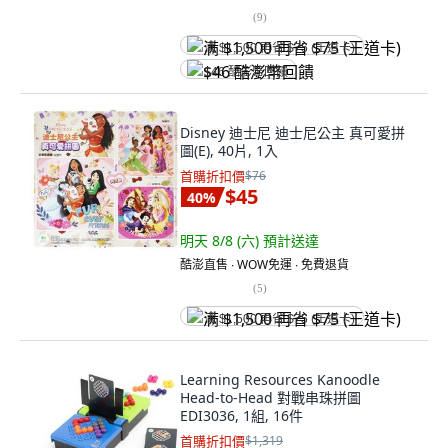
(
9
)
满 $1,500 再省 $75 (王道卡)
$46 酷澎幣回饋
Disney 迪士尼 迪士尼公主 真可愛拼
圖(E), 40片, 1入
首購折扣價
$76
$45
40
%
明天 8/8 (六)
預計送達
酷澎直售 ∙ WOW免運 ∙ 免費退貨
(
5
)
满 $1,500 再省 $75 (王道卡)
Learning Resources Kanoodle
Head-to-Head 對戰串珠拼圖
EDI3036, 1組, 16件
首購折扣價
$1,319