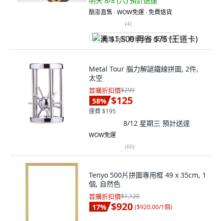
明天 8/8 (六)
預計送達
酷澎直售 ∙ WOW免運 ∙ 免費退貨
(
4
)
满 $1,500 再省 $75 (王道卡)
Metal Tour 腦力解謎鐵線拼圖, 2件,
太空
首購折扣價
$299
$125
58
%
運費 $195
8/12 星期三
預計送達
WOW免運
(
60
)
Tenyo 500片拼圖專用框 49 x 35cm, 1
個, 自然色
首購折扣價
$1,120
$920
17
%
(
$920.00/1個
)