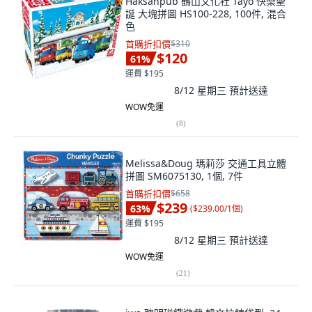
Haksanpub 鶴山文化社 Tayo 快樂聖
誕 大塊拼圖 HS100-228, 100件, 混合
色
首購折扣價
$310
$120
61
%
運費 $195
8/12 星期三
預計送達
WOW免運
(
8
)
Melissa&Doug 瑪莉莎 交通工具立體
拼圖 SM6075130, 1個, 7件
首購折扣價
$658
$239
63
%
(
$239.00/1個
)
運費 $195
8/12 星期三
預計送達
WOW免運
(
21
)