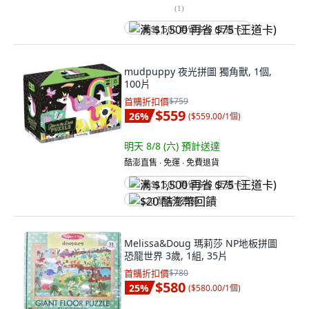
(
1
)
满 $1,500 再省 $75 (王道卡)
mudpuppy 夜光拼圖 獨角獸, 1個,
100片
首購折扣價
$759
$559
26
%
(
$559.00/1個
)
明天 8/8 (六)
預計送達
酷澎直售 ∙ 免運 ∙ 免費退貨
满 $1,500 再省 $75 (王道卡)
$20 酷澎幣回饋
Melissa&Doug 瑪莉莎 NP地板拼圖
恐龍世界 3歲, 1組, 35片
首購折扣價
$780
$580
25
%
(
$580.00/1個
)