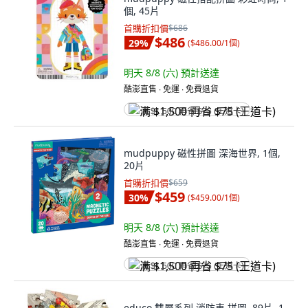
個, 45片
首購折扣價
$686
$486
29
%
(
$486.00/1個
)
明天 8/8 (六)
預計送達
酷澎直售 ∙ 免運 ∙ 免費退貨
满 $1,500 再省 $75 (王道卡)
mudpuppy 磁性拼圖 深海世界, 1個,
20片
首購折扣價
$659
$459
30
%
(
$459.00/1個
)
明天 8/8 (六)
預計送達
酷澎直售 ∙ 免運 ∙ 免費退貨
满 $1,500 再省 $75 (王道卡)
educo 雙層系列 消防車 拼圖, 89片, 1