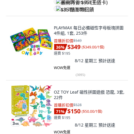
最高再省 $95 (王道卡)
$35 酷澎幣回饋
PLAYMAX 每日必備磁性字母板塊拼圖
4件組, 1套, 253件
首購折扣價
$549
$349
36
%
(
$349.00/1個
)
運費 $195
8/12 星期三
預計送達
WOW免運
(
3095
)
OZ TOY Leaf 磁性拼圖遊戲 恐龍, 3套,
22件
首購折扣價
$528
$150
71
%
(
$50.00/1個
)
運費 $195
8/12 星期三
預計送達
WOW免運