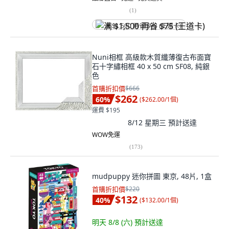
(
1
)
满 $1,500 再省 $75 (王道卡)
Nuni相框 高級款木質纖薄復古布面寶
石十字繡相框 40 x 50 cm SF08, 純銀
色
首購折扣價
$666
$262
60
%
(
$262.00/1個
)
運費 $195
8/12 星期三
預計送達
WOW免運
(
173
)
mudpuppy 迷你拼圖 東京, 48片, 1盒
首購折扣價
$220
$132
40
%
(
$132.00/1個
)
明天 8/8 (六)
預計送達