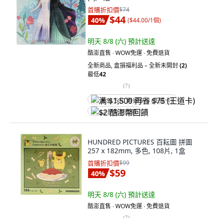
首購折扣價
$74
$44
40
%
(
$44.00/1個
)
明天 8/8 (六)
預計送達
酷澎直售 ∙ WOW免運 ∙ 免費退貨
全新商品
,
盒損福利品 – 全新未開封
(2)
最低
42
(
7
)
满 $1,500 再省 $75 (王道卡)
$2 酷澎幣回饋
HUNDRED PICTURES 百耘圖 拼圖
257 x 182mm, 多色, 108片, 1盒
首購折扣價
$99
$59
40
%
明天 8/8 (六)
預計送達
酷澎直售 ∙ WOW免運 ∙ 免費退貨
(
7
)