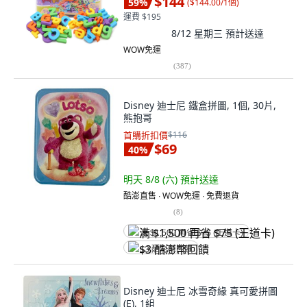
$144
59
%
(
$144.00/1個
)
運費 $195
8/12 星期三
預計送達
WOW免運
(
387
)
Disney 迪士尼 鐵盒拼圖, 1個, 30片,
熊抱哥
首購折扣價
$116
$69
40
%
明天 8/8 (六)
預計送達
酷澎直售 ∙ WOW免運 ∙ 免費退貨
(
8
)
满 $1,500 再省 $75 (王道卡)
$3 酷澎幣回饋
Disney 迪士尼 冰雪奇緣 真可愛拼圖
(E), 1組