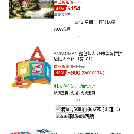
首購折扣價
$282
$154
45
%
運費 $195
8/12 星期三
預計送達
WOW免運
(
67
)
ANPANMAN 麵包超人 趣味學習拼拼
磁貼入門組, 1套, 8片
首購折扣價
$1,100
$900
18
%
(
$900.00/1個
)
明天 8/8 (六)
預計送達
酷澎直售 ∙ 免運 ∙ 免費退貨
(
1
)
满 $1,500 再省 $75 (王道卡)
$33 酷澎幣回饋