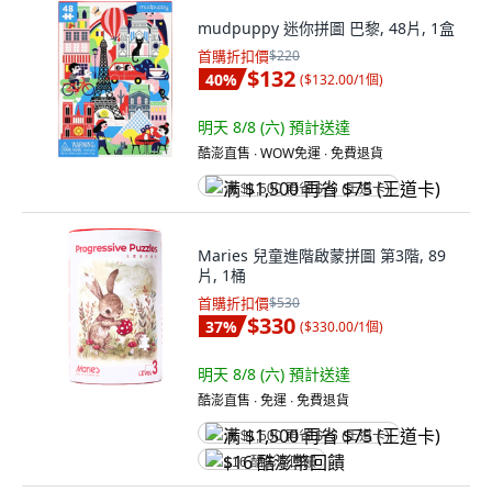
mudpuppy 迷你拼圖 巴黎, 48片, 1盒
首購折扣價
$220
$132
40
%
(
$132.00/1個
)
明天 8/8 (六)
預計送達
酷澎直售 ∙ WOW免運 ∙ 免費退貨
满 $1,500 再省 $75 (王道卡)
Maries 兒童進階啟蒙拼圖 第3階, 89
片, 1桶
首購折扣價
$530
$330
37
%
(
$330.00/1個
)
明天 8/8 (六)
預計送達
酷澎直售 ∙ 免運 ∙ 免費退貨
满 $1,500 再省 $75 (王道卡)
$16 酷澎幣回饋