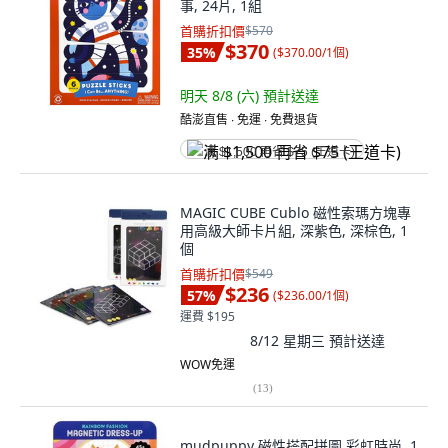
事, 24片, 1組
首購折扣價
$570
$370
35
%
(
$370.00/1個
)
明天 8/8 (六)
預計送達
酷澎直售 ∙ 免運 ∙ 免費退貨
满 $1,500 再省 $75 (王道卡)
MAGIC CUBE Cublo 磁性索瑪方塊專
用高級大師卡片組, 深紫色, 深棕色, 1
個
首購折扣價
$549
$236
57
%
(
$236.00/1個
)
運費 $195
8/12 星期三
預計送達
WOW免運
(
13
)
mudpuppy 磁性搭配拼圖 彩虹時尚, 1