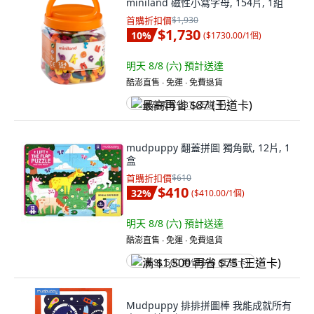
miniland 磁性小寫字母, 154片, 1組
首購折扣價
$1,930
$1,730
10
%
(
$1730.00/1個
)
明天 8/8 (六)
預計送達
酷澎直售 ∙ 免運 ∙ 免費退貨
最高再省 $87 (王道卡)
mudpuppy 翻蓋拼圖 獨角獸, 12片, 1
盒
首購折扣價
$610
$410
32
%
(
$410.00/1個
)
明天 8/8 (六)
預計送達
酷澎直售 ∙ 免運 ∙ 免費退貨
满 $1,500 再省 $75 (王道卡)
Mudpuppy 排排拼圖棒 我能成就所有