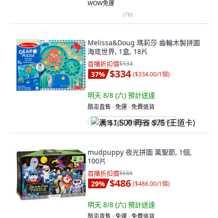
WOW免運
(
76
)
Melissa&Doug 瑪莉莎 齒輪木製拼圖
海底世界, 1盒, 18片
首購折扣價
$534
$334
37
%
(
$334.00/1個
)
明天 8/8 (六)
預計送達
酷澎直售 ∙ 免運 ∙ 免費退貨
满 $1,500 再省 $75 (王道卡)
mudpuppy 夜光拼圖 萬聖節, 1個,
100片
首購折扣價
$686
$486
29
%
(
$486.00/1個
)
明天 8/8 (六)
預計送達
酷澎直售 ∙ 免運 ∙ 免費退貨