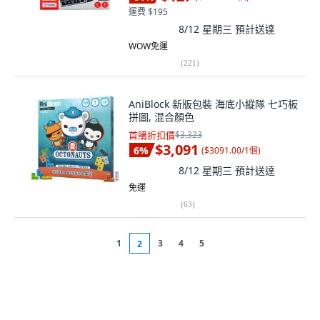
運費 $195
8/12 星期三
預計送達
WOW免運
(
221
)
AniBlock 新版包裝 海底小縱隊 七巧板
拼圖, 混合顏色
首購折扣價
$3,323
$3,091
6
%
(
$3091.00/1個
)
8/12 星期三
預計送達
免運
(
63
)
1
3
4
5
2