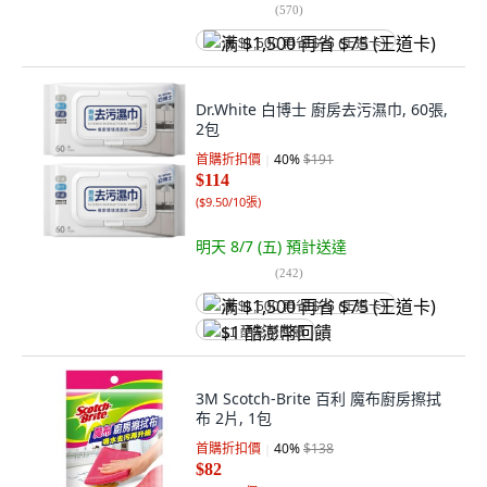
(
570
)
满 $1,500 再省 $75 (王道卡)
Dr.White 白博士 廚房去污濕巾, 60張,
2包
首購折扣價
40
%
$191
$114
(
$9.50/10張
)
明天 8/7 (五)
預計送達
(
242
)
满 $1,500 再省 $75 (王道卡)
$1 酷澎幣回饋
3M Scotch-Brite 百利 魔布廚房擦拭
布 2片, 1包
首購折扣價
40
%
$138
$82