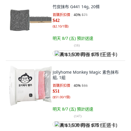
竹炭抹布 G441 14g, 20條
首購折扣價
40
%
$71
$42
(
$2.10/1個
)
明天 8/7 (五)
預計送達
(
16
)
满 $1,500 再省 $75 (王道卡)
Jollyhome Monkey Magic 素色抹布
組, 1組
首購折扣價
40
%
$86
$51
(
$51.00/1個
)
明天 8/7 (五)
預計送達
(
147
)
满 $1,500 再省 $75 (王道卡)