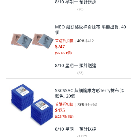
8/10 星期一
預計送達
(
20
)
MEO 鬆餅格紋神奇抹布 隨機出貨, 40
個
首購折扣價
40
%
$412
$247
(
$6.18/1個
)
8/10 星期一
預計送達
(
33
)
SSCSSAC 超細纖維方形Terry抹布 深
藍色, 20個
首購折扣價
73
%
$1,762
$475
(
$23.75/1個
)
8/10 星期一
預計送達
(
1117
)