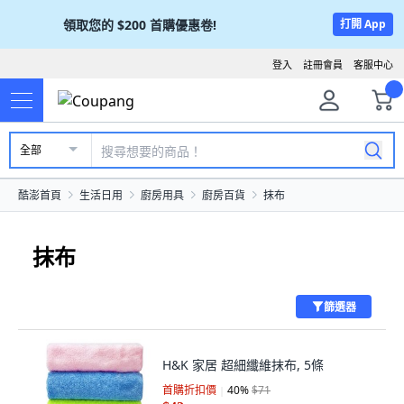
領取您的
$200
首購優惠卷!
打開 App
登入
註冊會員
客服中心
全部
酷澎首頁
生活日用
廚房用具
廚房百貨
抹布
抹布
篩選器
H&K 家居 超細纖維抹布, 5條
首購折扣價
40
%
$71