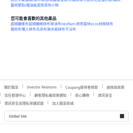
藝術壁貼/擋油板
廚房其他小物
您可能會喜歡的其他產品
超細纖維布
超細纖維抹布
吸油布
neoflam-耐用富林
ecos
純棉抹布
魔術布
懶人抹布
先染布
無水痕抹布
不沾布
Investor Relations
關於酷澎
Coupang使用者條款
退換貨政策
信任管理中心
顧客隱私權政策通知
安心購物
資訊安全
資訊安全及隱私保護認證
加入酷澎商城
Global Site