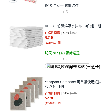
8/10 星期一
預計送達
(
13
)
AHOYE 竹纖維吸水抹布 10件組, 1組
首購折扣價
40
%
$350
$210
(
$210.00/1個
)
明天 8/7 (五)
預計送達
(
1
)
满 $1,500 再省 $75 (王道卡)
Yangson Company 可重複使用紙抹
布 灰色, 1個
首購折扣價
51
%
$576
$278
(
$278.00/1個
)