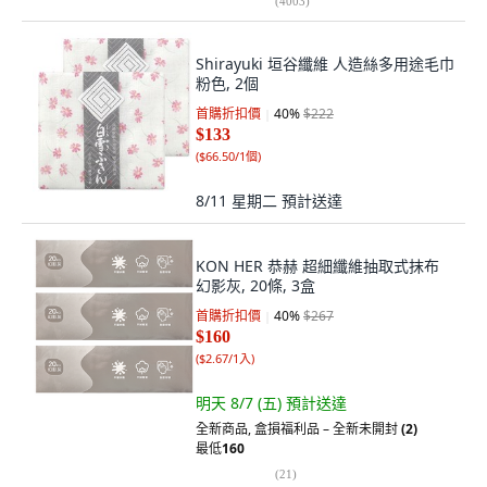
(
4003
)
Shirayuki 垣谷纖維 人造絲多用途毛巾
粉色, 2個
首購折扣價
40
%
$222
$133
(
$66.50/1個
)
8/11 星期二
預計送達
KON HER 恭赫 超細纖維抽取式抹布
幻影灰, 20條, 3盒
首購折扣價
40
%
$267
$160
(
$2.67/1入
)
明天 8/7 (五)
預計送達
全新商品
,
盒損福利品 – 全新未開封
(2)
最低
160
(
21
)