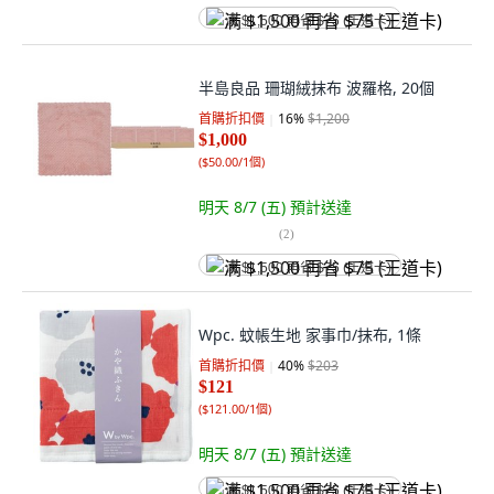
满 $1,500 再省 $75 (王道卡)
半島良品 珊瑚絨抹布 波羅格, 20個
首購折扣價
16
%
$1,200
$1,000
(
$50.00/1個
)
明天 8/7 (五)
預計送達
(
2
)
满 $1,500 再省 $75 (王道卡)
Wpc. 蚊帳生地 家事巾/抹布, 1條
首購折扣價
40
%
$203
$121
(
$121.00/1個
)
明天 8/7 (五)
預計送達
满 $1,500 再省 $75 (王道卡)