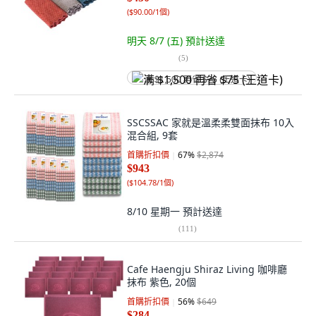
(
$90.00/1個
)
明天 8/7 (五)
預計送達
(
5
)
满 $1,500 再省 $75 (王道卡)
SSCSSAC 家就是溫柔柔雙面抹布 10入
混合組, 9套
首購折扣價
67
%
$2,874
$943
(
$104.78/1個
)
8/10 星期一
預計送達
(
111
)
Cafe Haengju Shiraz Living 咖啡廳
抹布 紫色, 20個
首購折扣價
56
%
$649
$284