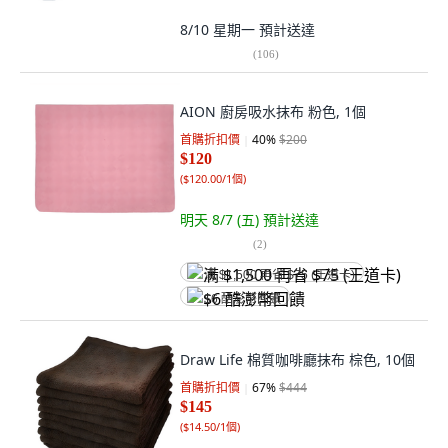
8/10 星期一
預計送達
(
106
)
AION 廚房吸水抹布 粉色, 1個
首購折扣價
40
%
$200
$120
(
$120.00/1個
)
明天 8/7 (五)
預計送達
(
2
)
满 $1,500 再省 $75 (王道卡)
$6 酷澎幣回饋
Draw Life 棉質咖啡廳抹布 棕色, 10個
首購折扣價
67
%
$444
$145
(
$14.50/1個
)