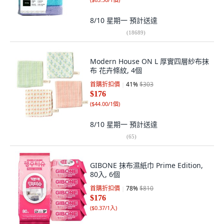
8/10 星期一
預計送達
(
18689
)
Modern House ON L 厚實四層紗布抹
布 花卉條紋, 4個
首購折扣價
41
%
$303
$176
(
$44.00/1個
)
8/10 星期一
預計送達
(
65
)
GIBONE 抹布濕紙巾 Prime Edition,
80入, 6個
首購折扣價
78
%
$810
$176
(
$0.37/1入
)