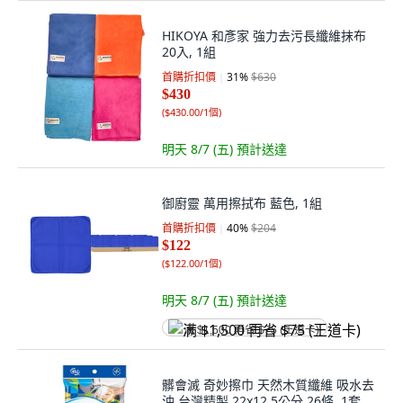
HIKOYA 和彥家 強力去污長纖維抹布
20入, 1組
首購折扣價
31
%
$630
$430
(
$430.00/1個
)
明天 8/7 (五)
預計送達
御廚靈 萬用擦拭布 藍色, 1組
首購折扣價
40
%
$204
$122
(
$122.00/1個
)
明天 8/7 (五)
預計送達
满 $1,500 再省 $75 (王道卡)
髒會滅 奇妙擦巾 天然木質纖維 吸水去
油 台灣精製 22x12.5公分 26條, 1套