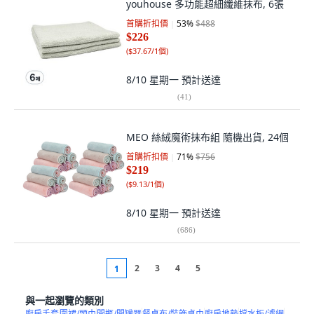
youhouse 多功能超細纖維抹布, 6張
首購折扣價
53
%
$488
$226
(
$37.67/1個
)
8/10 星期一
預計送達
(
41
)
MEO 絲絨魔術抹布組 隨機出貨, 24個
首購折扣價
71
%
$756
$219
(
$9.13/1個
)
8/10 星期一
預計送達
(
686
)
2
3
4
5
1
與一起瀏覽的類別
廚房手套
圍裙/頭巾
開瓶/開罐器
餐桌布/裝飾桌巾
廚房地墊
擋水板/濾網