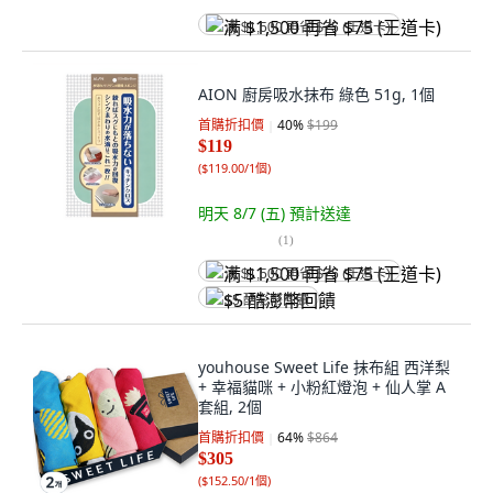
满 $1,500 再省 $75 (王道卡)
AION 廚房吸水抹布 綠色 51g, 1個
首購折扣價
40
%
$199
$119
(
$119.00/1個
)
明天 8/7 (五)
預計送達
(
1
)
满 $1,500 再省 $75 (王道卡)
$5 酷澎幣回饋
youhouse Sweet Life 抹布組 西洋梨
+ 幸福貓咪 + 小粉紅燈泡 + 仙人掌 A
套組, 2個
首購折扣價
64
%
$864
$305
(
$152.50/1個
)