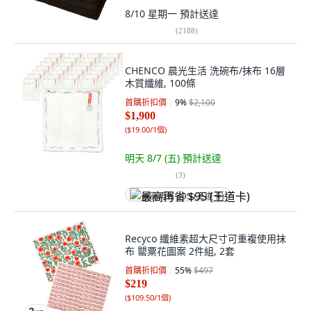
8/10 星期一
預計送達
(
2188
)
CHENCO 晨光生活 洗碗布/抹布 16層
木質纖維, 100條
首購折扣價
9
%
$2,100
$1,900
(
$19.00/1個
)
明天 8/7 (五)
預計送達
(
3
)
最高再省 $95 (王道卡)
Recyco 纖維素超大尺寸可重複使用抹
布 罌粟花圖案 2件組, 2套
首購折扣價
55
%
$497
$219
(
$109.50/1個
)