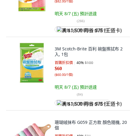
(
$82.00/1個
)
明天 8/7 (五)
預計送達
(
266
)
满 $1,500 再省 $75 (王道卡)
3M Scotch-Brite 百利 碗盤擦拭布 2
入, 1包
首購折扣價
40
%
$100
$60
(
$60.00/1個
)
明天 8/7 (五)
預計送達
(
84
)
满 $1,500 再省 $75 (王道卡)
珊瑚絨抹布 G059 正方款 顏色隨機, 20
個