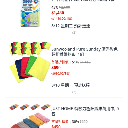
43
%
$2,600
$1,480
(
$1480.00/1個
)
8/12 星期三
預計送達
(
2
)
Sunwooland Pure Sunday 潔淨彩色
超細纖維抹布, 1組
首購折扣價
51
%
$1,410
$690
(
$690.00/1個
)
8/10 星期一
預計送達
(
7
)
JUST HOME 特吸力極細纖維萬用巾, 5
包
首購折扣價
30
%
$650
$450