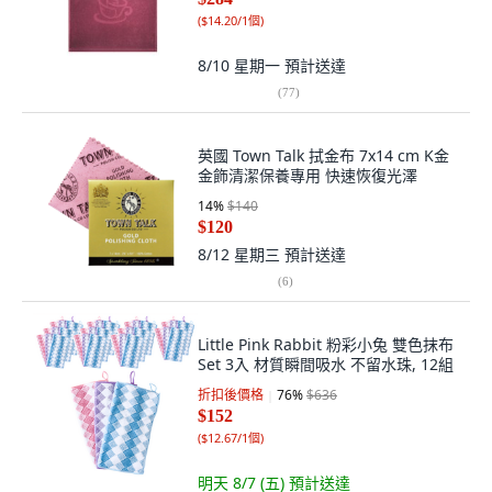
(
$14.20/1個
)
8/10 星期一
預計送達
(
77
)
英國 Town Talk 拭金布 7x14 cm K金
金飾清潔保養專用 快速恢復光澤
14
%
$140
$120
8/12 星期三
預計送達
(
6
)
Little Pink Rabbit 粉彩小兔 雙色抹布
Set 3入 材質瞬間吸水 不留水珠, 12組
折扣後價格
76
%
$636
$152
(
$12.67/1個
)
明天 8/7 (五)
預計送達