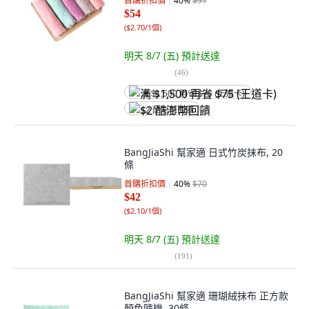
首購折扣價
40
%
$91
$54
(
$2.70/1個
)
明天 8/7 (五)
預計送達
(
46
)
满 $1,500 再省 $75 (王道卡)
$2 酷澎幣回饋
BangJiaShi 幫家適 日式竹炭抹布, 20
條
首購折扣價
40
%
$70
$42
(
$2.10/1個
)
明天 8/7 (五)
預計送達
(
191
)
BangJiaShi 幫家適 珊瑚絨抹布 正方款
顏色隨機, 30條