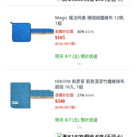
Magic 魔法阿桑 珊瑚絨纖維布 12條,
1組
首購折扣價
40
%
$276
$165
(
$165.00/1個
)
明天 8/7 (五)
預計送達
(
1
)
HIKOYA 和彥家 廚房清潔竹纖維抹布
超搭 16入, 1組
首購折扣價
37
%
$540
$340
(
$340.00/1個
)
明天 8/7 (五)
預計送達
(
3
)
满 $1,500 再省 $75 (王道卡)