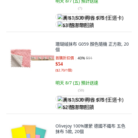
明天 8/7 (五)
預計送達
(
7
)
满 $1,500 再省 $75 (王道卡)
$3 酷澎幣回饋
珊瑚絨抹布 G059 顏色隨機 正方款, 20
個
首購折扣價
40
%
$91
$54
(
$2.70/1個
)
明天 8/7 (五)
預計送達
(
50
)
满 $1,500 再省 $75 (王道卡)
$2 酷澎幣回饋
Olivejoy 100%嫘縈 德國不織布 五色
抹布 5款, 20個