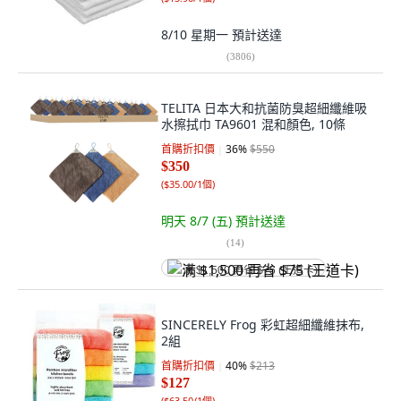
8/10 星期一
預計送達
(
3806
)
TELITA 日本大和抗菌防臭超細纖維吸
水擦拭巾 TA9601 混和顏色, 10條
首購折扣價
36
%
$550
$350
(
$35.00/1個
)
明天 8/7 (五)
預計送達
(
14
)
满 $1,500 再省 $75 (王道卡)
SINCERELY Frog 彩虹超細纖維抹布,
2組
首購折扣價
40
%
$213
$127
(
$63.50/1個
)