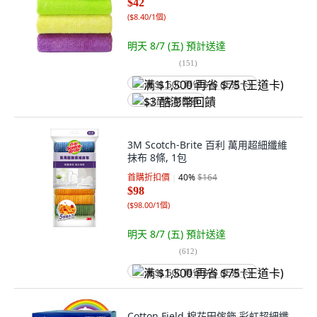
$42
(
$8.40/1個
)
明天 8/7 (五)
預計送達
(
151
)
满 $1,500 再省 $75 (王道卡)
$3 酷澎幣回饋
3M Scotch-Brite 百利 萬用超細纖維
抹布 8條, 1包
首購折扣價
40
%
$164
$98
(
$98.00/1個
)
明天 8/7 (五)
預計送達
(
612
)
满 $1,500 再省 $75 (王道卡)
Cotton Field 棉花田傢飾 彩虹超細纖