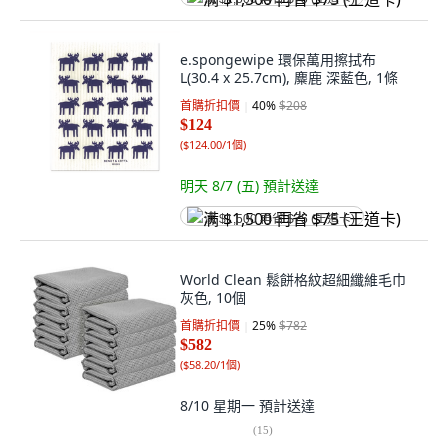
e.spongewipe 環保萬用擦拭布
L(30.4 x 25.7cm), 麋鹿 深藍色, 1條
首購折扣價
40
%
$208
$124
(
$124.00/1個
)
明天 8/7 (五)
預計送達
满 $1,500 再省 $75 (王道卡)
World Clean 鬆餅格紋超細纖維毛巾
灰色, 10個
首購折扣價
25
%
$782
$582
(
$58.20/1個
)
8/10 星期一
預計送達
(
15
)