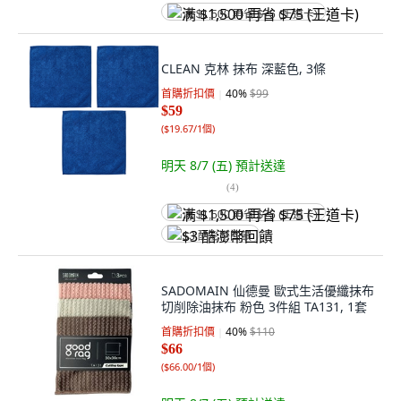
满 $1,500 再省 $75 (王道卡)
CLEAN 克林 抹布 深藍色, 3條
首購折扣價
40
%
$99
$59
(
$19.67/1個
)
明天 8/7 (五)
預計送達
(
4
)
满 $1,500 再省 $75 (王道卡)
$3 酷澎幣回饋
SADOMAIN 仙德曼 歐式生活優纖抹布
切削除油抹布 粉色 3件組 TA131, 1套
首購折扣價
40
%
$110
$66
(
$66.00/1個
)