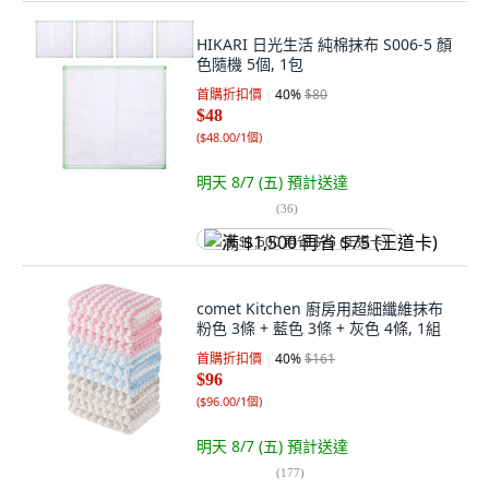
HIKARI 日光生活 純棉抹布 S006-5 顏
色隨機 5個, 1包
首購折扣價
40
%
$80
$48
(
$48.00/1個
)
明天 8/7 (五)
預計送達
(
36
)
满 $1,500 再省 $75 (王道卡)
comet Kitchen 廚房用超細纖維抹布
粉色 3條 + 藍色 3條 + 灰色 4條, 1組
首購折扣價
40
%
$161
$96
(
$96.00/1個
)
明天 8/7 (五)
預計送達
(
177
)