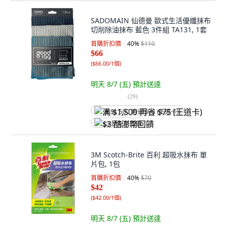
SADOMAIN 仙德曼 歐式生活優纖抹布
切削除油抹布 藍色 3件組 TA131, 1套
首購折扣價
40
%
$110
$66
(
$66.00/1個
)
明天 8/7 (五)
預計送達
(
29
)
满 $1,500 再省 $75 (王道卡)
$3 酷澎幣回饋
3M Scotch-Brite 百利 超吸水抹布 單
片包, 1包
首購折扣價
40
%
$70
$42
(
$42.00/1個
)
明天 8/7 (五)
預計送達