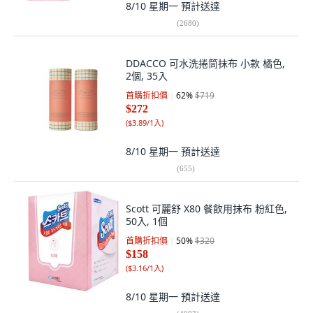
8/10 星期一
預計送達
(
2680
)
DDACCO 可水洗捲筒抹布 小款 橘色,
2個, 35入
首購折扣價
62
%
$719
$272
(
$3.89/1入
)
8/10 星期一
預計送達
(
655
)
Scott 可麗舒 X80 餐飲用抹布 粉紅色,
50入, 1個
首購折扣價
50
%
$320
$158
(
$3.16/1入
)
8/10 星期一
預計送達