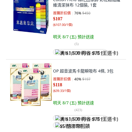
維清潔抹布 12個裝, 1套
首購折扣價
76
%
$450
$107
(
$107.00/1個
)
明天 8/7 (五)
預計送達
(
5
)
满 $1,500 再省 $75 (王道卡)
OP 超音波馬卡龍瞬吸布 4條, 3包
首購折扣價
40
%
$197
$118
(
$39.33/1個
)
明天 8/7 (五)
預計送達
(
423
)
满 $1,500 再省 $75 (王道卡)
$5 酷澎幣回饋