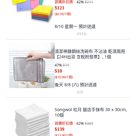
首購折扣價
42
%
$211
$121
(
$6.05/1個
)
8/10 星期一
預計送達
(
2115
)
清潔神器鋼絲洗碗布 不沾油 乾濕兩用
【24H出貨 含稅附發票】, 1個
47
%
$19
$10
(
$10.00/1個
)
後天 8/8 (六)
預計送達
(
15
)
Songwol 松月 飯店手抹布 30 x 30cm,
10個
首購折扣價
62
%
$369
$139
(
$13.90/1個
)