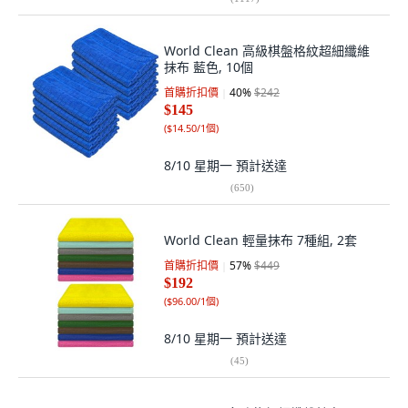
World Clean 高級棋盤格紋超細纖維
抹布 藍色, 10個
首購折扣價
40
%
$242
$145
(
$14.50/1個
)
8/10 星期一
預計送達
(
650
)
World Clean 輕量抹布 7種組, 2套
首購折扣價
57
%
$449
$192
(
$96.00/1個
)
8/10 星期一
預計送達
(
45
)