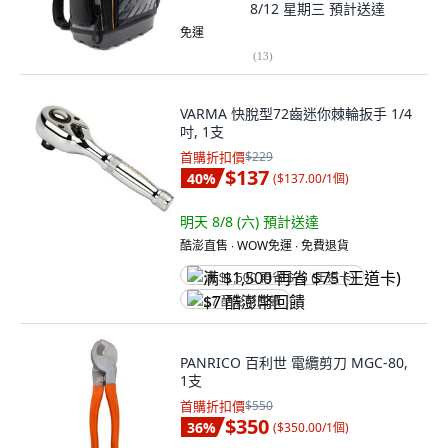
8/12 星期三
預計送達
免運
(
13
)
VARMA 快脫型72齒迷你棘輪扳手 1/4
吋, 1支
首購折扣價
$229
$137
40
%
(
$137.00/1個
)
明天 8/8 (六)
預計送達
酷澎直售 ∙ WOW免運 ∙ 免費退貨
满 $1,500 再省 $75 (王道卡)
$7 酷澎幣回饋
PANRICO 百利世 電纜剪刀 MGC-80,
1支
首購折扣價
$550
$350
36
%
(
$350.00/1個
)