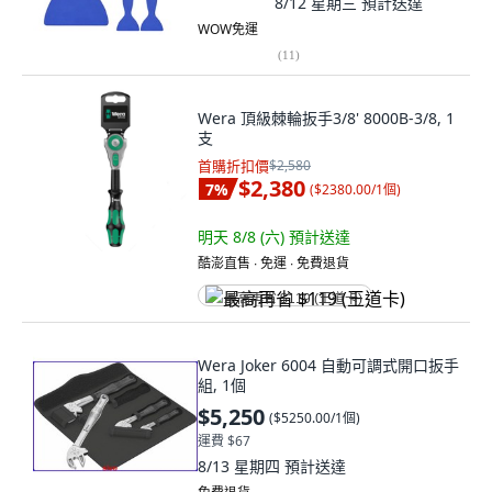
8/12 星期三
預計送達
WOW免運
(
11
)
Wera 頂級棘輪扳手3/8' 8000B-3/8, 1
支
首購折扣價
$2,580
$2,380
7
%
(
$2380.00/1個
)
明天 8/8 (六)
預計送達
酷澎直售 ∙ 免運 ∙ 免費退貨
最高再省 $119 (王道卡)
Wera Joker 6004 自動可調式開口扳手
組, 1個
$5,250
(
$5250.00/1個
)
運費 $67
8/13 星期四
預計送達