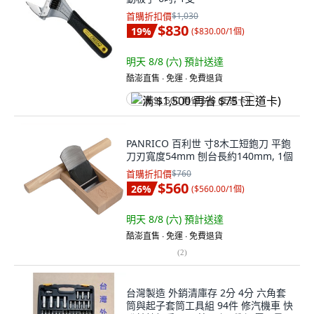
首購折扣價
$1,030
$830
19
%
(
$830.00/1個
)
明天 8/8 (六)
預計送達
酷澎直售 ∙ 免運 ∙ 免費退貨
满 $1,500 再省 $75 (王道卡)
PANRICO 百利世 寸8木工短鉋刀 平鉋
刀刃寬度54mm 刨台長約140mm, 1個
首購折扣價
$760
$560
26
%
(
$560.00/1個
)
明天 8/8 (六)
預計送達
酷澎直售 ∙ 免運 ∙ 免費退貨
(
2
)
台灣製造 外銷清庫存 2分 4分 六角套
筒與起子套筒工具組 94件 修汽機車 快