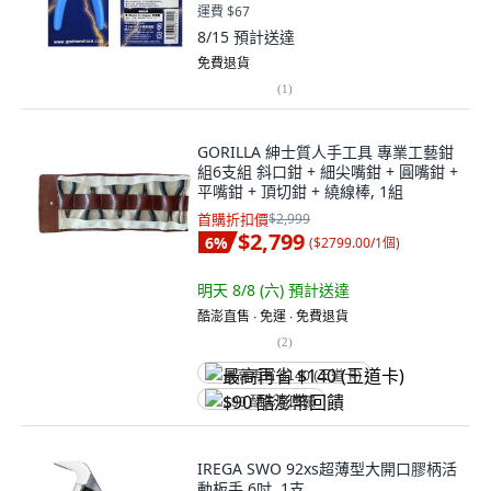
運費 $67
8/15
預計送達
免費退貨
(
1
)
GORILLA 紳士質人手工具 專業工藝鉗
組6支組 斜口鉗 + 細尖嘴鉗 + 圓嘴鉗 +
平嘴鉗 + 頂切鉗 + 繞線棒, 1組
首購折扣價
$2,999
$2,799
6
%
(
$2799.00/1個
)
明天 8/8 (六)
預計送達
酷澎直售 ∙ 免運 ∙ 免費退貨
(
2
)
最高再省 $140 (王道卡)
$90 酷澎幣回饋
IREGA SWO 92xs超薄型大開口膠柄活
動板手 6吋, 1支