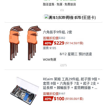
酷澎直售 ∙ 免運 ∙ 免費退貨
(
1
)
满 $1,500 再省 $75 (王道卡)
六角扳手9件組, 2套
首購折扣價
$382
$229
40
%
(
$114.50/1個
)
運費 $195
8/12 星期三
預計送達
WOW免運
(
227
)
REaim 萊姆 工具29件組, 起子頭 9個 +
套筒 8個 + 六角扳手 7支 + 起子 2支 +
延長桿 + 棘輪扳手 + 套筒轉接器 + 盒,
1組
首購折扣價
$167
$100
40
%
(
$100.00/1套
)