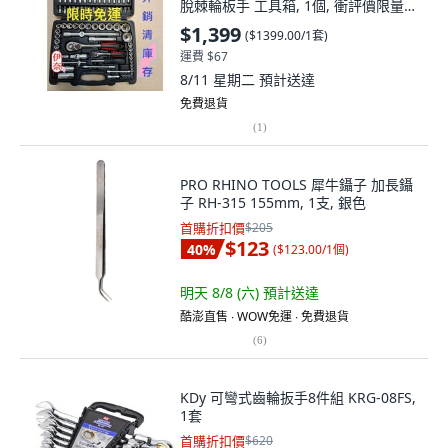
脫棘輪板手 工具箱, 1個, 衝評價限量促
銷價
$1,399
(
$1399.00/1套
)
運費 $67
8/11 星期二
預計送達
免費退貨
(
1
)
PRO RHINO TOOLS 犀牛鑷子 加長鑷
子 RH-315 155mm, 1支, 銀色
首購折扣價
$205
$123
40
%
(
$123.00/1個
)
明天 8/8 (六)
預計送達
酷澎直售 ∙ WOW免運 ∙ 免費退貨
(
6
)
KDy 可彎式齒輪扳手8件組 KRG-08FS,
1套
首購折扣價
$620