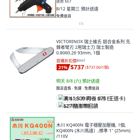
運費 $67
8/12 星期三
預計送達
免費退貨
(
3
)
VICTORINOX 瑞士維氏 鋁合金系列 先
鋒者彎刃 2用瑞士刀 瑞士製造
0.8060.26 93mm, 1個
首購折扣價
$937
$737
21
%
(
$737.00/1個
)
明天 8/8 (六)
預計送達
酷澎直售 ∙ 免運 ∙ 免費退貨
满 $1,500 再省 $75 (王道卡)
$27 酷澎幣回饋
木川 KQ400N 電子穩壓加壓機, 1個,
KQ400N (木川馬達）,標準 1" (25mm)
/110V