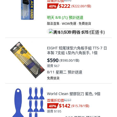
首購折扣價
$370
$222
40
%
(
$222.00/1個
)
明天 8/8 (六)
預計送達
酷澎直售 ∙ WOW免運 ∙ 免費退貨
满 $1,500 再省 $75 (王道卡)
EIGHT 短尾球型六角板手組 TTS-7 日
本製 7支組 L型內六角扳手, 1個
$590
(
$590.00/1個
)
運費 $67
8/11 星期二
預計送達
免費退貨
World Clean 塑膠刮刀 藍色, 9個
首購折扣價
$237
$142
40
%
(
$15.78/1個
)
運費 $195