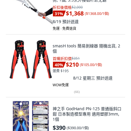
折扣後價格
$2,000
$1,368
31
%
(
$1368.00/1個
)
8/19
預計送達
免運 ∙ 免費退貨
smasH tools 簡易剝線器 隨機出貨, 2
個
首購折扣價
$351
$210
40
%
(
$105.00/1個
)
運費 $195
8/12 星期三
預計送達
WOW免運
(
66
)
神之手 GodHand PN-125 普通版斜口
鉗 日本製造模型專用 適用塑膠3mm,
1個
$390
(
$390.00/1個
)