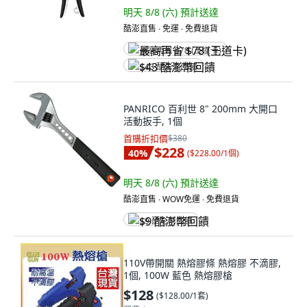
明天 8/8 (六)
預計送達
酷澎直售 ∙ 免運 ∙ 免費退貨
最高再省 $78 (王道卡)
$43 酷澎幣回饋
PANRICO 百利世 8" 200mm 大開口
活動扳手, 1個
首購折扣價
$380
$228
40
%
(
$228.00/1個
)
明天 8/8 (六)
預計送達
酷澎直售 ∙ WOW免運 ∙ 免費退貨
$9 酷澎幣回饋
110V帶開關 熱熔膠條 熱熔膠 不滴膠,
1個, 100W 藍色 熱熔膠槍
$128
(
$128.00/1套
)