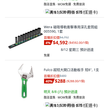
酷澎直售 ∙ WOW免運 ∙ 免費退貨
满 $1,500 再省 $75 (王道卡)
Wera 磁吸導軌衝擊專用深孔套筒組
005590, 1套
首購折扣價
$4,792
$4,592
4
%
(
$4592.00/1個
)
8/12 星期三
預計送達
免運
Fulco 超短大開口活動板手 短8", 1支
首購折扣價
$480
$288
40
%
(
$288.00/1個
)
明天 8/8 (六)
預計送達
酷澎直售 ∙ WOW免運 ∙ 免費退貨
满 $1,500 再省 $75 (王道卡)