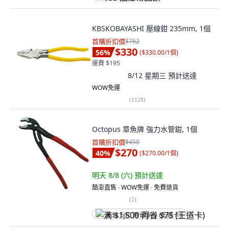
KBSKOBAYASHI 壓線鉗 235mm, 1個
首購折扣價
$762
$330
56
%
(
$330.00/1個
)
運費 $195
8/12 星期三
預計送達
WOW免運
(
1129
)
Octopus 章魚牌 強力水管鉗, 1個
首購折扣價
$450
$270
40
%
(
$270.00/1個
)
明天 8/8 (六)
預計送達
酷澎直售 ∙ WOW免運 ∙ 免費退貨
(
2
)
满 $1,500 再省 $75 (王道卡)