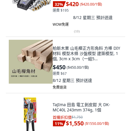
$420
32
%
(
$420.00/1個
)
運費 $195
8/12 星期三
預計送達
WOW免運
(
10
)
柏新木業 山毛櫸正方形角料 方棒 DIY
材料 模型木條 沙盤模型 建築模型, 1
個, 3cm x 3cm（一組5
根）,90cm（請選擇宅配）
$450
(
$450.00/1個
)
運費 $67
8/12 星期三
預計送達
免費退貨
TaJIma 田島 電工剝皮鉗 大 DK-
MC40L 243mm 374g, 1個
首購折扣價
$1,750
$1,550
11
%
(
$1550.00/1個
)