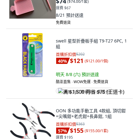
$74
(
$74.00/1套
)
運費 $67
8/21
預計送達
免費退貨
swell 星型折疊板手組 T9-T27 6PC, 1
組
首購折扣價
$202
$121
40
%
(
$121.00/1個
)
明天 8/8 (六)
預計送達
酷澎直售 ∙ WOW免運 ∙ 免費退貨
满 $1,500 再省 $75 (王道卡)
OON 多功能手動工具 4款組, 頂切鉗
+尖嘴鉗+老虎鉗+長鼻鉗, 1組
首購折扣價
$363
$155
57
%
(
$155.00/1套
)
運費 $195