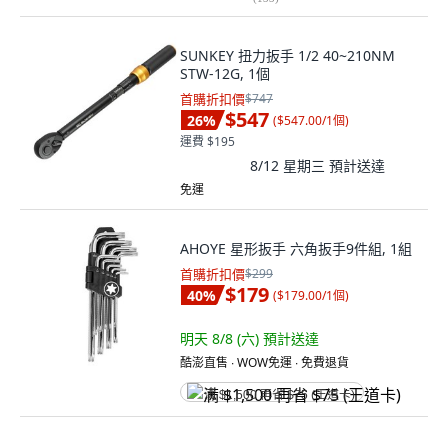
SUNKEY 扭力扳手 1/2 40~210NM
STW-12G, 1個
首購折扣價
$747
$547
26
%
(
$547.00/1個
)
運費 $195
8/12 星期三
預計送達
免運
AHOYE 星形扳手 六角扳手9件組, 1組
首購折扣價
$299
$179
40
%
(
$179.00/1個
)
明天 8/8 (六)
預計送達
酷澎直售 ∙ WOW免運 ∙ 免費退貨
满 $1,500 再省 $75 (王道卡)