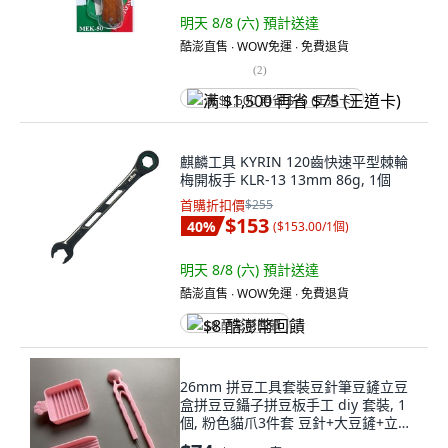
明天 8/8 (六)
預計送達
酷澎直售 ∙ WOW免運 ∙ 免費退貨
(
2
)
满 $1,500 再省 $75 (王道卡)
麒麟工具 KYRIN 120齒快速平型棘輪
梅開板手 KLR-13 13mm 86g, 1個
首購折扣價
$255
$153
40
%
(
$153.00/1個
)
明天 8/8 (六)
預計送達
酷澎直售 ∙ WOW免運 ∙ 免費退貨
$8 酷澎幣回饋
26mm 拼豆工具套裝豆針筆豆鏟立豆
盒拼豆豆鑷子拼豆板手工 diy 套裝, 1
個, 粉色貓爪3件套 豆針+大豆鏟+立豆
盒