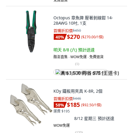
免費退貨
Octopus 章魚牌 壓著剝線鉗 14-
28AWG 10吋, 1支
首購折扣價
$450
$270
40
%
(
$270.00/1個
)
明天 8/8 (六)
預計送達
酷澎直售 ∙ WOW免運 ∙ 免費退貨
(
1
)
满 $1,500 再省 $75 (王道卡)
KDy 鐵板用夾具 K-8R, 2個
首購折扣價
$446
$185
58
%
(
$92.50/1個
)
運費 $195
8/12 星期三
預計送達
WOW免運
(
133
)