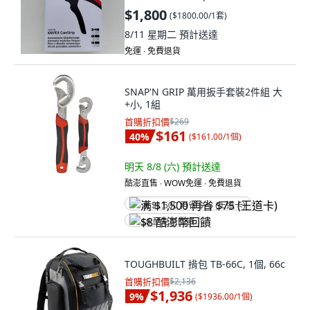
$1,800
(
$1800.00/1套
)
8/11 星期二
預計送達
免運 ∙ 免費退貨
SNAP'N GRIP 萬用扳手套裝2件組 大
+小, 1組
首購折扣價
$269
$161
40
%
(
$161.00/1個
)
明天 8/8 (六)
預計送達
酷澎直售 ∙ WOW免運 ∙ 免費退貨
满 $1,500 再省 $75 (王道卡)
$8 酷澎幣回饋
TOUGHBUILT 揹包 TB-66C, 1個, 66c
首購折扣價
$2,136
$1,936
9
%
(
$1936.00/1個
)