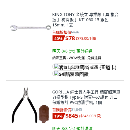
KING TONY 金統立 專業級工具 複合
扳手 梅開扳手 KT1060-15 銀色
15mm, 1支
首購折扣價
$130
$78
40
%
(
$78.00/1個
)
明天 8/8 (六)
預計送達
酷澎直售 ∙ WOW免運 ∙ 免費退貨
满 $1,500 再省 $75 (王道卡)
$4 酷澎幣回饋
GORILLA 紳士質人手工具 精密超薄單
刃模型鉗 Type-S 附真牛皮護套 刀口
保護設計 PVC防滑手柄, 1個
首購折扣價
$1,045
$845
19
%
(
$845.00/1個
)
明天 8/8 (六)
預計送達