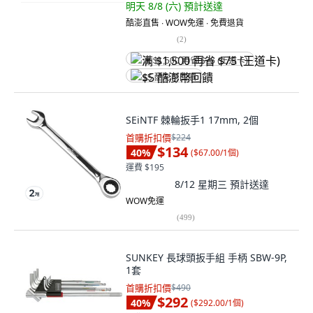
明天 8/8 (六)
預計送達
酷澎直售 ∙ WOW免運 ∙ 免費退貨
(
2
)
满 $1,500 再省 $75 (王道卡)
$5 酷澎幣回饋
SEiNTF 棘輪扳手1 17mm, 2個
首購折扣價
$224
$134
40
%
(
$67.00/1個
)
運費 $195
8/12 星期三
預計送達
WOW免運
(
499
)
SUNKEY 長球頭扳手組 手柄 SBW-9P,
1套
首購折扣價
$490
$292
40
%
(
$292.00/1個
)