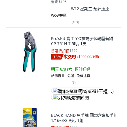
運費 $195
8/12 星期三
預計送達
WOW免運
(
103
)
Pro'sKit 寶工 Y.O裸端子棘輪壓著鉗
CP-751N 7.5吋, 1支
首購折扣價
$599
$399
33
%
(
$399.00/1個
)
明天 8/8 (六)
預計送達
酷澎直售 ∙ 免運 ∙ 免費退貨
(
1
)
满 $1,500 再省 $75 (王道卡)
$17 酷澎幣回饋
BLACK HAND 黑手牌 圓頭六角板手組
1/16~3/8 9支, 1組