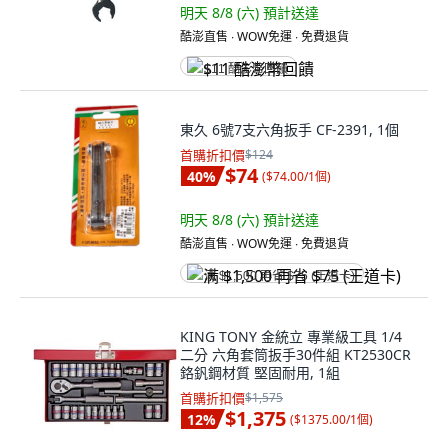
明天 8/8 (六)
預計送達
酷澎直售 ∙ WOW免運 ∙ 免費退貨
$11 酷澎幣回饋
東久 6號7支六角扳手 CF-2391, 1個
首購折扣價
$124
$74
40
%
(
$74.00/1個
)
明天 8/8 (六)
預計送達
酷澎直售 ∙ WOW免運 ∙ 免費退貨
满 $1,500 再省 $75 (王道卡)
KING TONY 金統立 專業級工具 1/4
二分 六角套筒扳手30件組 KT2530CR
鉻釩鋼材質 堅固耐用, 1組
首購折扣價
$1,575
$1,375
12
%
(
$1375.00/1個
)