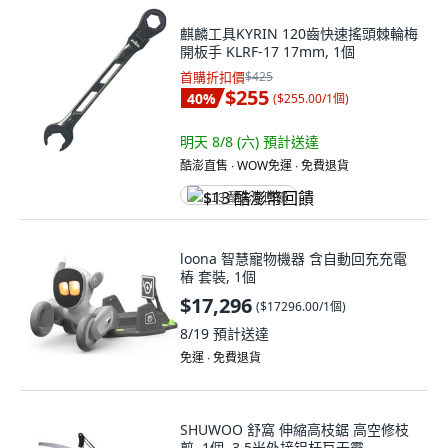
麒麟工具KYRIN 120齒快速搖頭棘輪梅
開板手 KLRF-17 17mm, 1個
首購折扣價
$425
$255
40
%
(
$255.00/1個
)
明天 8/8 (六)
預計送達
酷澎直售 ∙ WOW免運 ∙ 免費退貨
$13 酷澎幣回饋
loona 智慧寵物機器 含自動回充充電
樁 套裝, 1個
$17,296
(
$17296.00/1個
)
8/19
預計送達
免運 ∙ 免費退貨
SHUWOO 舒窩 伸縮高枝鋸 高空修枝
剪, 1個, 3.5米外接铝杆巨无霸