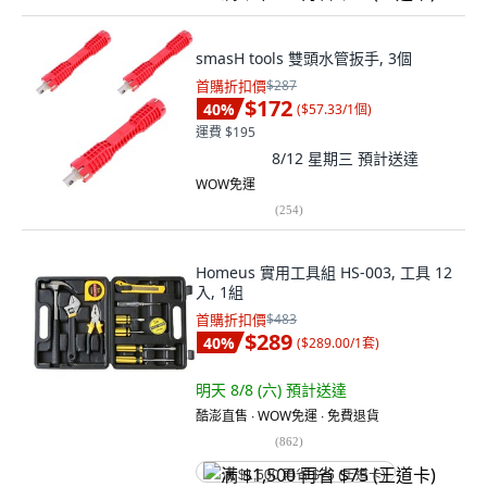
smasH tools 雙頭水管扳手, 3個
首購折扣價
$287
$172
40
%
(
$57.33/1個
)
運費 $195
8/12 星期三
預計送達
WOW免運
(
254
)
Homeus 實用工具組 HS-003, 工具 12
入, 1組
首購折扣價
$483
$289
40
%
(
$289.00/1套
)
明天 8/8 (六)
預計送達
酷澎直售 ∙ WOW免運 ∙ 免費退貨
(
862
)
满 $1,500 再省 $75 (王道卡)