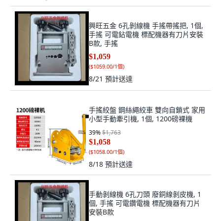
興旺五金 6孔剝線機 手搖帶搖把, 1個,
手搖 可電鉆電機 標配機器有刀片安裝
B款, 手搖
$1,059
(
$1059.00/1個
)
8/21
預計送達
手搖絞盤 鋼絲繩絞車 雙向自鎖式 家用
小型手動牽引機, 1個, 1200磅裸機
39
%
$1,763
$1,058
(
$1058.00/1個
)
8/18
預計送達
手動剝線機 6孔刀頭 廢銅線剝皮機, 1
個, 手搖 可電鑽電機 標配機器有刀片
安裝B款