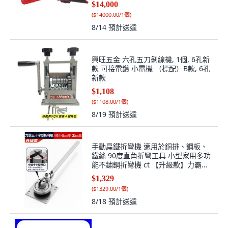
$14,000
(
$14000.00/1個
)
8/14
預計送達
興旺五金 六孔五刀剝線機, 1個, 6孔新
款 可接電鑽 小電機 （標配）B款, 6孔
新款
$1,108
(
$1108.00/1個
)
8/19
預計送達
手動扁鐵折彎機 適用於銅排、鋼板、
鐵絲 90度直角折彎工具 小型家用多功
能不鏽鋼折彎機 ct 【升級款】力霸王
十字型折彎機, 1個, ct-【升級款】力霸
$1,329
王十字型折彎機
(
$1329.00/1個
)
8/18
預計送達