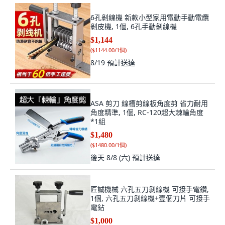
6孔剝線機 新款小型家用電動手動電纜
剝皮機, 1個, 6孔手動剝線機
$1,144
(
$1144.00/1個
)
8/19
預計送達
ASA 剪刀 線槽剪線板角度剪 省力耐用
角度精準, 1個, RC-120超大棘輪角度
*1組
$1,480
(
$1480.00/1個
)
後天 8/8 (六)
預計送達
匠誠機械 六孔五刀剝線機 可接手電鑽,
1個, 六孔五刀剝線機+壹個刀片 可接手
電鉆
$1,000