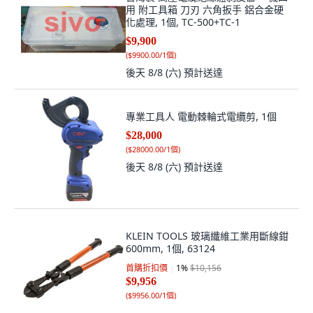
用 附工具箱 刀刃 六角扳手 鋁合金硬
化處理, 1個, TC-500+TC-1
$9,900
(
$9900.00/1個
)
後天 8/8 (六)
預計送達
專業工具人 電動棘輪式電纜剪, 1個
$28,000
(
$28000.00/1個
)
後天 8/8 (六)
預計送達
KLEIN TOOLS 玻璃纖維工業用斷線鉗
600mm, 1個, 63124
首購折扣價
1
%
$10,156
$9,956
(
$9956.00/1個
)