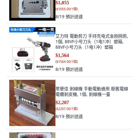
$1,055
(
$1055.00/1個
)
8/19
預計送達
艾力特 電動剪刀 手持充电式金刚网剪,
1個, 88VF小号刀头（1电1冲）塑箱,
88VF小号刀头（1电1冲）塑箱
$1,564
(
$1564.00/1個
)
8/19
預計送達
眾譽佳 剝線機 手動電動通用 廢舊電線
電纜剝皮機, 1個, 剝線機一臺
$2,207
(
$2207.00/1個
)
8/19
預計送達