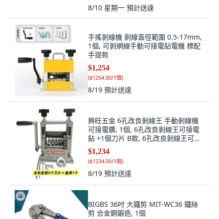
8/10 星期一
預計送達
手搖剝線機 剝線直徑範圍 0.5-17mm,
1個, 可剝網線手動可接電鉆電機 標配
手提款
$1,254
(
$1254.00/1個
)
8/19
預計送達
興旺五金 6孔改良剝線王 手動剝線機
可接電鑽, 1個, 6孔改良剝線王可接電
鉆 +1個刀片 B款, 6孔改良剝線王可接
電鉆 +1個刀片 B款
$1,234
(
$1234.00/1個
)
8/19
預計送達
BIGBS 36吋 大鐵剪 MIT-WC36 鐵絲
剪 合金鋼鍛造, 1個