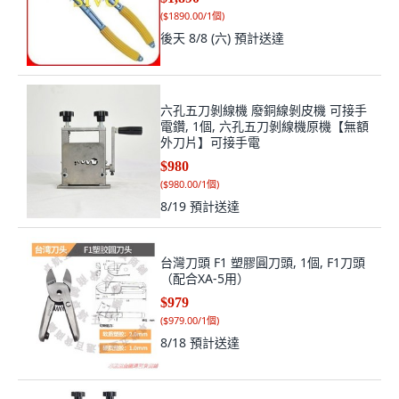
(
$1890.00/1個
)
後天 8/8 (六)
預計送達
六孔五刀剝線機 廢銅線剝皮機 可接手
電鑽, 1個, 六孔五刀剝線機原機【無額
外刀片】可接手電
$980
(
$980.00/1個
)
8/19
預計送達
台灣刀頭 F1 塑膠圓刀頭, 1個, F1刀頭
（配合XA-5用）
$979
(
$979.00/1個
)
8/18
預計送達