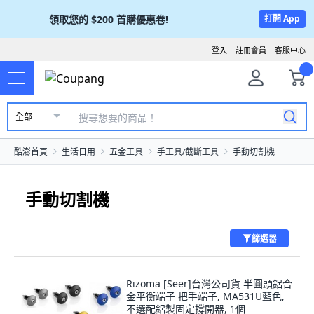
領取您的
$200
首購優惠卷!
打開 App
登入
註冊會員
客服中心
全部
酷澎首頁
生活日用
五金工具
手工具/截斷工具
手動切割機
手動切割機
篩選器
Rizoma [Seer]台灣公司貨 半圓頭鋁合
金平衡端子 把手端子, MA531U藍色,
不選配鋁製固定撐開器, 1個