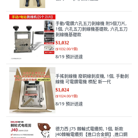
手動/電鑽六孔五刀剝線機 附5個刀片,
1個, 六孔五刀剝線機基礎款, 六孔五刀
剝線機基礎款
$1,032
(
$1032.00/1個
)
8/19
預計送達
手搖剝線機 廢銅線剝皮機, 1個, 手動剝
線機 可電鑽電機 標配 新一代
$1,024
(
$1024.00/1個
)
8/19
預計送達
德力西 J75 棘輪式電纜剪, 1個, 新款
J40棘輪電纜剪【進口合金鋼】,進口鋼