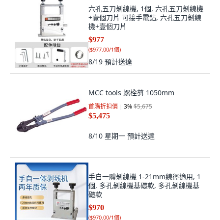
六孔五刀剝線機, 1個, 六孔五刀剝線機
+壹個刀片 可接手電鉆, 六孔五刀剝線
機+壹個刀片
$977
(
$977.00/1個
)
8/19
預計送達
MCC tools 螺栓剪 1050mm
首購折扣價
3
%
$5,675
$5,475
8/10 星期一
預計送達
手自一體剝線機 1-21mm線徑適用, 1
個, 多孔剝線機基礎款, 多孔剝線機基
礎款
$970
(
$970.00/1個
)