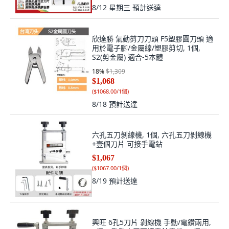
8/12 星期三
預計送達
欣達勝 氣動剪刀刀頭 F5塑膠圓刀頭 適
用於電子腳/金屬線/塑膠剪切, 1個,
S2(剪金屬) 適合-5本體
18
%
$1,309
$1,068
(
$1068.00/1個
)
8/18
預計送達
六孔五刀剝線機, 1個, 六孔五刀剝線機
+壹個刀片 可接手電鉆
$1,067
(
$1067.00/1個
)
8/19
預計送達
興旺 6孔5刀片 剝線機 手動/電鑽兩用,