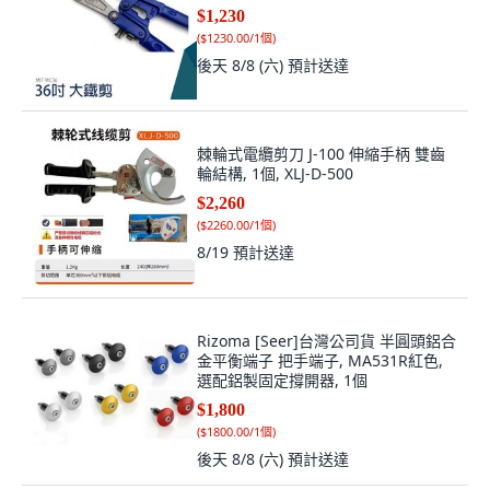
$1,230
(
$1230.00/1個
)
後天 8/8 (六)
預計送達
棘輪式電纜剪刀 J-100 伸縮手柄 雙齒
輪結構, 1個, XLJ-D-500
$2,260
(
$2260.00/1個
)
8/19
預計送達
Rizoma [Seer]台灣公司貨 半圓頭鋁合
金平衡端子 把手端子, MA531R紅色,
選配鋁製固定撐開器, 1個
$1,800
(
$1800.00/1個
)
後天 8/8 (六)
預計送達