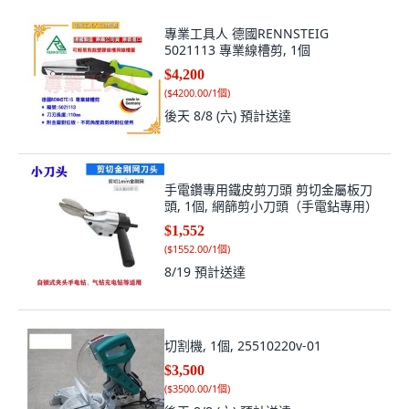
專業工具人 德國RENNSTEIG
5021113 專業線槽剪, 1個
$4,200
(
$4200.00/1個
)
後天 8/8 (六)
預計送達
手電鑽專用鐵皮剪刀頭 剪切金屬板刀
頭, 1個, 網篩剪小刀頭（手電鉆專用）
$1,552
(
$1552.00/1個
)
8/19
預計送達
切割機, 1個, 25510220v-01
$3,500
(
$3500.00/1個
)
後天 8/8 (六)
預計送達