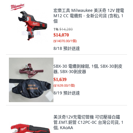
宏樂工具 Milwaukee 美沃奇 12V 鋰電
M12 CC 電纜剪 - 全新公司貨 (含稅), 1
個
1
%
$14,280
$14,070
(
$14070.00/1個
)
8/18
預計送達
SBX-30 電纜剝線鉗, 1個, SBX-30剝皮
器, SBX-30剝皮器
$1,639
(
$1639.00/1個
)
8/19
預計送達
美沃奇12V充電切管機 可切壓接白鐵
管.EMT.銅管 C12PC-0C 台灣公司貨, 1
個, KAoAA