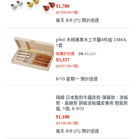
$1,700
(
$1700.00/1個
)
後天 8/8 (六)
預計送達
pfeil 木柄專業木工平鑿4件組 CMK4,
1套
首購折扣價
3
%
$5,557
$5,357
(
$5357.00/1個
)
8/10 星期一
預計送達
晴緯 日本製劍牛鐵皮剪-彈簧款：浪板
剪、直線剪 銅板浪板鐵皮專用 輕鬆剪
裁, 1個, K-910
$1,100
(
$1100.00/1個
)
後天 8/8 (六)
預計送達