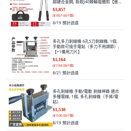
超硬合金鋼, 新款J40棘輪電纜剪【進口
合金鋼】
$1,857
(
$1857.00/1個
)
8/19
預計送達
多孔多刀剝線機 6孔5刀剝線機, 1個,
手動款可接手電鉆（多刀不用調節）,
【+1備用刀片】
$1,164
(
$1164.00/1個
)
8/21
預計送達
多孔剝線機 手動/電動 剝線神器 適合
多種電線, 1個, 多孔剝線機（手搖/電
鉆）
$1,530
(
$1530.00/1個
)
8/19
預計送達