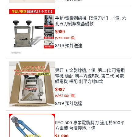
手動/電鑽剝線機【5個刀片】, 1個, 六
孔五刀剝線機基礎款
$989
(
$989.00/1個
)
8/19
預計送達
興旺 五金剝線機, 1個, 第二代 可電鑽
電機 標配 剝平方線B款, 第二代 可電
鑽電機 標配 剝平方線B款
$987
(
$987.00/1個
)
8/19
預計送達
RYC-500 專業電纜剪刀 適用於500平
方電纜 台灣製造, 1個
$1,890