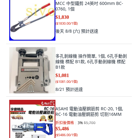
MCC 中型鐵剪 24英吋 600mm BC-
0760, 1個
$1,830
(
$1830.00/1個
)
後天 8/8 (六)
預計送達
多孔剝線機 操作簡單, 1個, 6孔手動剝
線機 標配 B1款, 6孔手動剝線機 標配
B1款
$1,081
(
$1081.00/1個
)
8/21
預計送達
ASAHI 電動油壓鋼筋剪 RC-20, 1個,
RC-16 電動油壓鋼筋剪 切割16MM
折扣後價格
3
%
$5,700
$5,486
(
$5486.00/1個
)