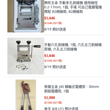
興旺五金 手動多孔剝線機 適用線徑
0.2-17mm, 1個, 手搖 可自己電鑽電機
標配 B2網線款, B2網線款
$1,046
(
$1046.00/1個
)
8/19
預計送達
手動六孔剝線機, 1個, 六孔五刀剝線機
原機, 六孔五刀剝線機
$1,046
(
$1046.00/1個
)
8/19
預計送達
榮展五金 J40 棘輪式電纜剪 - 30mm
銅鋁電纜剪, 1個
$1,900
(
$1900.00/1個
)
後天 8/8 (六)
預計送達