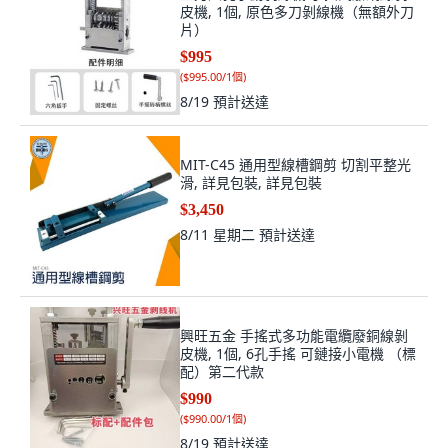
皮機, 1個, 原色多刀剝線機（無額外刀
片）
$995
(
$995.00/1個
)
8/19
預計送達
MIT-C45 通用型線槽鋼剪 切割平整光
滑, 詳見包裝, 詳見包裝
$3,450
8/11 星期二
預計送達
興旺五金 手搖式多功能電纜廢銅線剝
皮機, 1個, 6孔手搖 可鏈接小電機 （標
配）第二代款
$990
(
$990.00/1個
)
8/19
預計送達