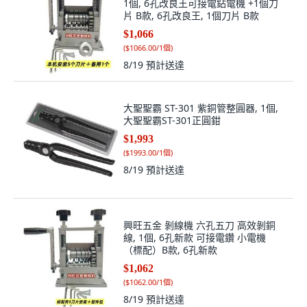
1個, 6孔改良王可接電鉆電機 +1個刀
片 B款, 6孔改良王, 1個刀片 B款
$1,066
(
$1066.00/1個
)
8/19
預計送達
大聖聖霸 ST-301 紫銅管整圓器, 1個,
大聖聖霸ST-301正圓鉗
$1,993
(
$1993.00/1個
)
8/19
預計送達
興旺五金 剝線機 六孔五刀 高效剝銅
線, 1個, 6孔新款 可接電鑽 小電機
（標配）B款, 6孔新款
$1,062
(
$1062.00/1個
)
8/19
預計送達