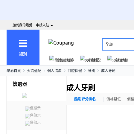
加到我的最愛
申請入駐
全部
類別
爸氣父親節
火箭速配
火箭跨境
酷澎首頁
火箭速配
個人清潔
口腔保健
牙刷
成人牙刷
篩選器
成人牙刷
酷澎評分排名
價格最低
價
僅顯示
僅顯示
僅顯示