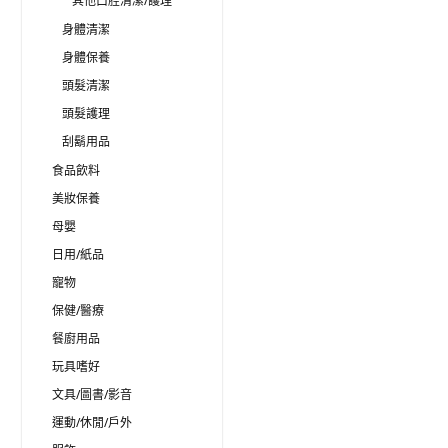
其他口腔清潔/護理
身體清潔
身體保養
頭髮清潔
頭髮護理
刮鬍用品
食品飲料
美妝保養
母嬰
日用/紙品
寵物
保健/醫療
餐廚用品
玩具嗜好
文具/圖書/影音
運動/休閒/戶外