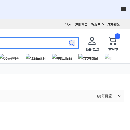
登入
註冊會員
客服中心
成為賣家
我的酷澎
購物車
文具圖書
食品飲料
生活用品
女性服飾
運動戶外
60
每頁筆