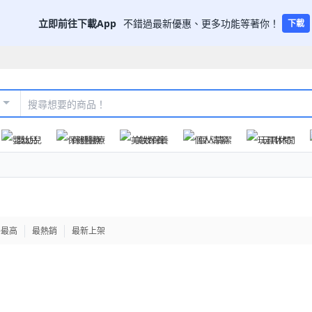
立即前往下載App
不錯過最新優惠、更多功能等著你！
下載
嬰幼兒
保健醫療
美妝保養
個人清潔
玩具休閒
格最高
最熱銷
最新上架