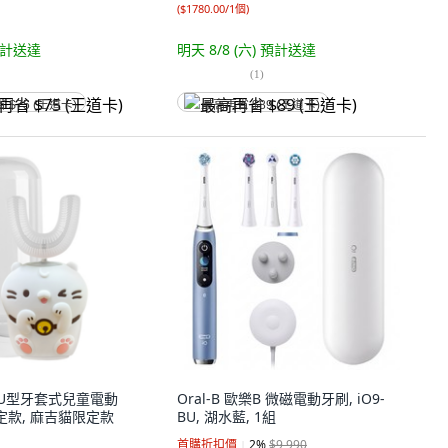
(
$1780.00/1個
)
計送達
明天 8/8 (六)
預計送達
(
1
)
省 $75 (王道卡)
最高再省 $89 (王道卡)
他 U型牙套式兒童電動
Oral-B 歐樂B 微磁電動牙刷, iO9-
定款, 麻吉貓限定款
BU, 湖水藍, 1組
首購折扣價
2
%
$9,990