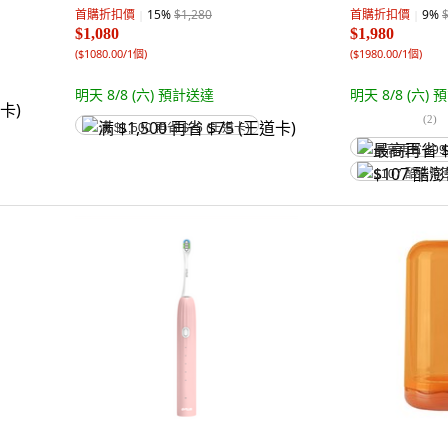
167 x 20mm + 刷頭(極細纖柔
首購折扣價
15
%
$1,280
首購折扣價
9
%
0.01cm + 曲線刷毛0.2cm + 雙月刷
$1,080
$1,980
毛0.18cm) 42g, T002, 櫻花粉, 1組
(
$1080.00/1個
)
(
$1980.00/1個
)
明天 8/8 (六)
預計送達
明天 8/8 (六)
預
(
2
)
满 $1,500 再省 $75 (王道卡)
最高再省 $99
$107 酷澎幣