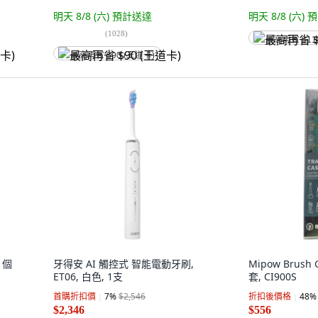
明天 8/8 (六)
預計送達
明天 8/8 (六)
預
(
1028
)
最高再省 $11
最高再省 $90 (王道卡)
 1個
牙得安 AI 觸控式 智能電動牙刷,
Mipow Brush
ET06, 白色, 1支
套, CI900S
首購折扣價
7
%
$2,546
折扣後價格
48
%
$2,346
$556