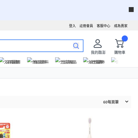
登入
註冊會員
客服中心
成為賣家
我的酷澎
購物車
文具圖書
食品飲料
生活用品
女性服飾
運動戶外
60
每頁筆