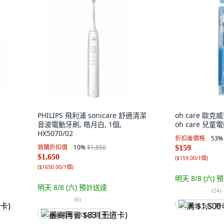
PHILIPS 飛利浦 sonicare 舒適清潔
oh care 歐
音波電動牙刷, 皓月白, 1個,
oh care 兒童電
HX5070/02
折扣後價格
53
%
首購折扣價
10
%
$1,850
$159
$1,650
(
$159.00/1個
)
(
$1650.00/1個
)
明天 8/8 (六)
預
明天 8/8 (六)
預計送達
(
24
)
(
6
)
满 $1,500 再
最高再省 $83 (王道卡)