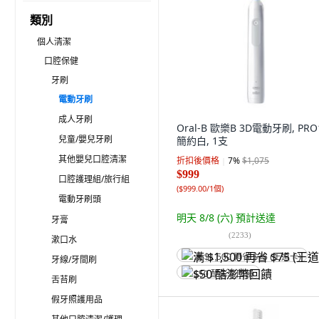
類別
個人清潔
口腔保健
牙刷
電動牙刷
成人牙刷
Oral-B 歐樂B 3D電動牙刷, PRO
兒童/嬰兒牙刷
簡約白, 1支
其他嬰兒口腔清潔
折扣後價格
7
%
$1,075
$999
口腔護理組/旅行組
(
$999.00/1個
)
電動牙刷頭
明天 8/8 (六)
預計送達
牙膏
(
2233
)
漱口水
满 $1,500 再省 $75 (王道卡)
牙線/牙間刷
$50 酷澎幣回饋
舌苔刷
假牙照護用品