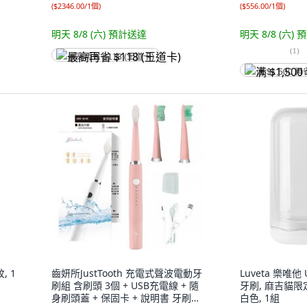
(
$2346.00/1個
)
(
$556.00/1個
)
明天 8/8 (六)
預計送達
明天 8/8 (六)
預
(
1
)
最高再省 $118 (王道卡)
满 $1,500 再
, 1
齒妍所JustTooth 充電式聲波電動牙
Luveta 樂唯
刷組 含刷頭 3個 + USB充電線 + 隨
牙刷, 麻吉貓限
身刷頭蓋 + 保固卡 + 說明書 牙刷
白色, 1組