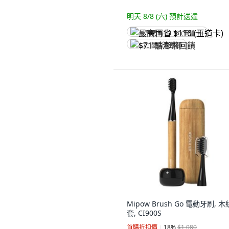
明天 8/8 (六)
預計送達
最高再省 $116 (王道卡)
$71 酷澎幣回饋
Mipow Brush Go 電動牙刷, 木紋
套, CI900S
首購折扣價
18
%
$1,080