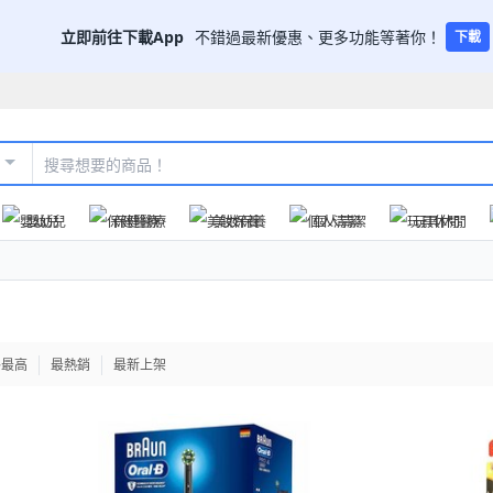
立即前往下載App
不錯過最新優惠、更多功能等著你！
下載
嬰幼兒
保健醫療
美妝保養
個人清潔
玩具休閒
格最高
最熱銷
最新上架