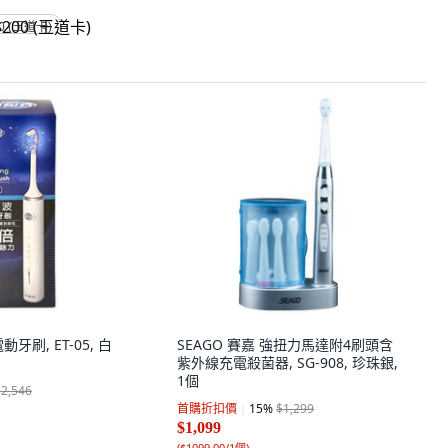
0 (王道卡)
牙刷, ET-05, 白
SEAGO 賽嘉 強扭力馬達附4刷頭含
紫外線充電殺菌器, SG-908, 珍珠銀,
1個
$2,546
首購折扣價
15
%
$1,299
$1,099
(
$1099.00/1個
)