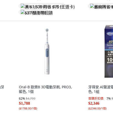
满 $1,500 再省 $75 (王道卡)
最高再省 $20
$37 酷澎幣回饋
動牙
Oral-B 歐樂B 3D電動牙刷, PRO3,
牙得安 AI聲波電動
藍色, 1個
色, 1組
62
%
$4,799
首購折扣價
7
%
$1,788
$2,346
(
$1788.00/1個
)
(
$2346.00/1個
)