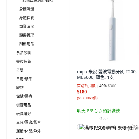
其他口腔清潔/護理
身體清潔
身體保養
頭髮清潔
頭髮護理
刮鬍用品
食品飲料
美妝保養
母嬰
mijia 米家 聲波電動牙刷 T200,
MES606, 藍色, 1支
日用/紙品
首購折扣價
40
%
$300
寵物
$180
保健/醫療
(
$180.00/1個
)
餐廚用品
明天 8/8 (六)
預計送達
玩具嗜好
(
166
)
文具/圖書/影音
满 $1,500 再省 $75 (王道卡)
運動/休閒/戶外