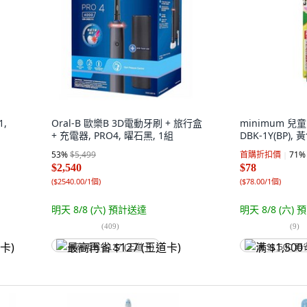
1,
Oral-B 歐樂B 3D電動牙刷 + 旅行盒
minimum 兒
+ 充電器, PRO4, 曜石黑, 1組
DBK-1Y(BP), 
53
%
$5,499
首購折扣價
71
%
$2,540
$78
(
$2540.00/1個
)
(
$78.00/1個
)
明天 8/8 (六)
預計送達
明天 8/8 (六)
預
(
409
)
(
9
)
最高再省 $127 (王道卡)
满 $1,500 再