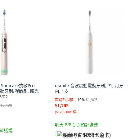
 Sonicare抗敏Pro
usmile 音波震動電動牙刷, P1, 月牙
動牙刷/護敏刷, 曙光
白, 1支
2/02
首購折扣價
10
%
$1,905
$5,490
$1,705
(
$1705.00/1個
)
明天 8/8 (六)
預計送達
計送達
最高再省 $86 (王道卡)