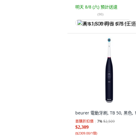
明天 8/8 (六)
預計送達
(
90
)
满 $1,500 再省 $75 (王道卡)
beurer 電動牙刷, TB 50, 黑色,
首購折扣價
7
%
$2,509
$2,309
(
$2309.00/1個
)