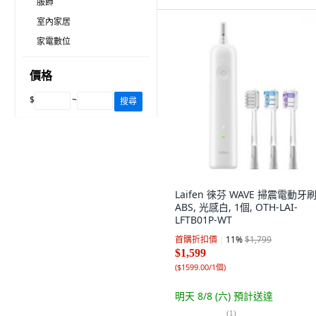
服飾
室內家居
家電數位
價格
$
~
搜尋
Laifen 徠芬 WAVE 掃震電動牙
ABS, 光感白, 1個, OTH-LAI-
LFTB01P-WT
首購折扣價
11
%
$1,799
$1,599
(
$1599.00/1個
)
明天 8/8 (六)
預計送達
(
1
)