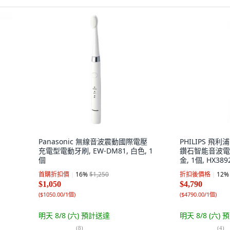
刷
Panasonic 無線音波震動國際電壓
PHILIPS 飛利浦
充電型電動牙刷, EW-DM81, 白色, 1
鑽石智能音波電
個
金, 1個, HX389
首購折扣價
16
%
$1,250
折扣後價格
12
%
$1,050
$4,790
(
$1050.00/1個
)
(
$4790.00/1個
)
明天 8/8 (六)
預計送達
明天 8/8 (六)
預
(
8
)
(
4
)