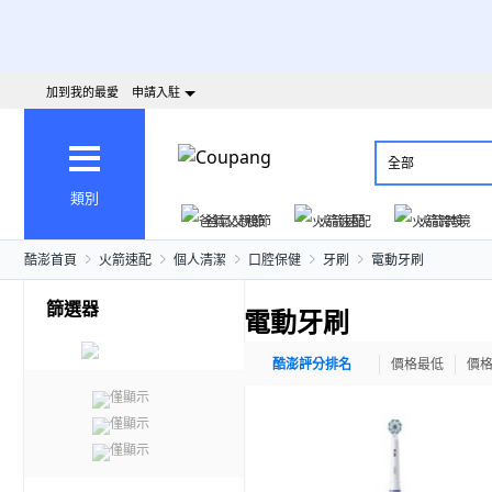
加到我的最愛
申請入駐
全部
類別
爸氣父親節
火箭速配
火箭跨境
酷澎首頁
火箭速配
個人清潔
口腔保健
牙刷
電動牙刷
篩選器
電動牙刷
酷澎評分排名
價格最低
價
僅顯示
僅顯示
僅顯示