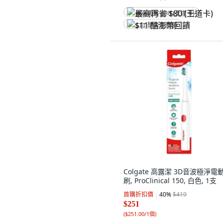
最高再省 $80 (王道卡)
$11 酷澎幣回饋
Colgate 高露潔 3D音波極淨電
刷, ProClinical 150, 白色, 1支
首購折扣價
40
%
$419
$251
(
$251.00/1個
)