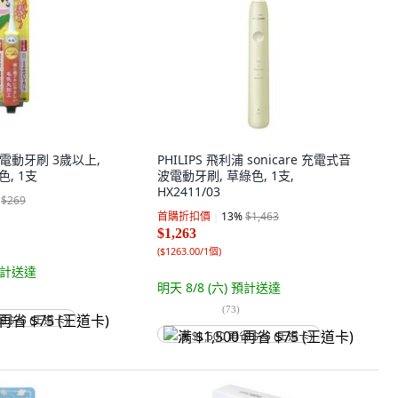
童電動牙刷 3歲以上,
PHILIPS 飛利浦 sonicare 充電式音
黃色, 1支
波電動牙刷, 草綠色, 1支,
HX2411/03
$269
首購折扣價
13
%
$1,463
$1,263
(
$1263.00/1個
)
計送達
明天 8/8 (六)
預計送達
(
73
)
省 $75 (王道卡)
满 $1,500 再省 $75 (王道卡)