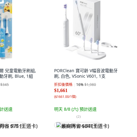
克威爾 兒童電動牙刷組,
PORClean 寶可齡 V幅音波電動牙
動牙刷, Blue, 1組
刷, 白色, VSonic V601, 1支
$345
折扣後價格
16
%
$1,980
$1,661
(
$1661.00/1個
)
計送達
明天 8/8 (六)
預計送達
(
2
)
省 $75 (王道卡)
最高再省 $84 (王道卡)