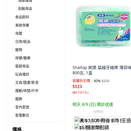
頭髮護理
刮鬍用品
食品飲料
美妝保養
母嬰
日用/紙品
寵物
保健/醫療
餐廚用品
Shallop 刷樂 扁線牙線棒 薄荷味
800支, 1盒
玩具嗜好
首購折扣價
40
%
$205
文具/圖書/影音
$123
運動/休閒/戶外
(
$0.15/1入
)
服飾
明天 8/9 (日)
預計送達
室內家居
(
1952
)
家電數位
满 $1,500 再省 $75 (王道卡)
$5 酷澎幣回饋
價格