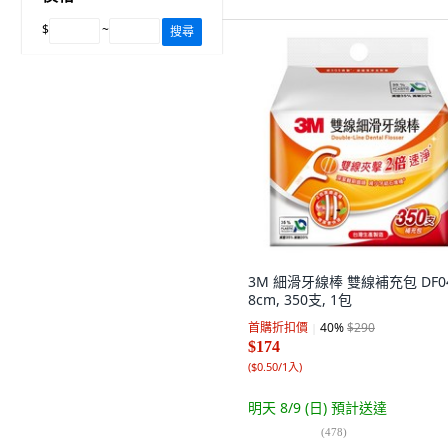
$
~
搜尋
3M 細滑牙線棒 雙線補充包 DF04
8cm, 350支, 1包
首購折扣價
40
%
$290
$174
(
$0.50/1入
)
明天 8/9 (日)
預計送達
(
478
)