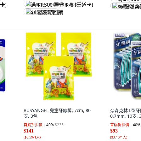
满 $1,500 再省 $75 (王道卡)
$6 酷澎幣回
$1 酷澎幣回饋
BUSYANGEL 兒童牙線棒, 7cm, 80
奈森克林 L型牙間
支, 3包
0.7mm, 10支, 
首購折扣價
40
%
$235
首購折扣價
40
%
$141
$93
(
$0.59/1入
)
(
$3.10/1入
)