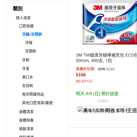
類別
個人清潔
口腔保健
牙線/牙間刷
牙線
牙間刷
3M TM細滑牙線棒補充包 ECO包
牙刷
50mm, 400支, 1包
牙膏
首購折扣價
40
%
$280
$168
漱口水
(
$0.42/1入
)
舌苔刷
明天 8/9 (日)
預計送達
假牙照護用品
(
2597
)
其他口腔清潔/護理
满 $1,500 再省 $75 (王道卡)
身體清潔
身體保養
頭髮清潔