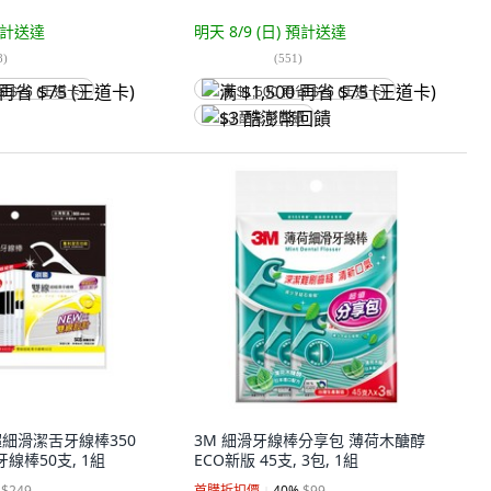
計送達
明天 8/9 (日)
預計送達
8
)
(
551
)
省 $75 (王道卡)
满 $1,500 再省 $75 (王道卡)
$3 酷澎幣回饋
樂 超細滑潔舌牙線棒350
3M 細滑牙線棒分享包 薄荷木醣醇
線棒50支, 1組
ECO新版 45支, 3包, 1組
$249
首購折扣價
40
%
$99