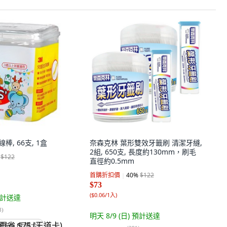
棒, 66支, 1盒
奈森克林 葉形雙效牙籤刷 清潔牙縫,
2組, 650支, 長度約130mm，刷毛
$122
直徑約0.5mm
首購折扣價
40
%
$122
$73
(
$0.06/1入
)
計送達
8
)
明天 8/9 (日)
預計送達
省 $75 (王道卡)