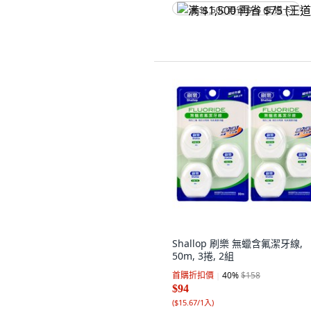
满 $1,500 再省 $75 (王道卡)
Shallop 刷樂 無蠟含氟潔牙線,
50m, 3捲, 2組
首購折扣價
40
%
$158
$94
(
$15.67/1入
)