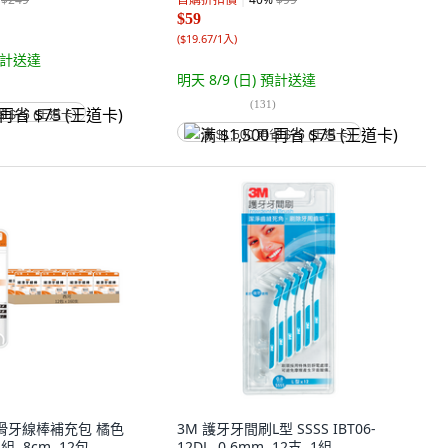
$59
(
$19.67/1入
)
計送達
明天 8/9 (日)
預計送達
(
131
)
省 $75 (王道卡)
满 $1,500 再省 $75 (王道卡)
細滑牙線棒補充包 橘色
3M 護牙牙間刷L型 SSSS IBT06-
1組, 8cm, 12包
12DL, 0.6mm, 12支, 1組