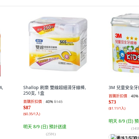
,
Shallop 刷樂 雙線超細滑牙線棒,
3M 兒童安全牙線
250支, 1盒
首購折扣價
40
%
首購折扣價
40
%
$145
$73
$87
(
$1.11/1入
)
(
$0.35/1入
)
明天 8/9 (日)
預
明天 8/9 (日)
預計送達
(
141
(
2591
)
满 $1,500 再