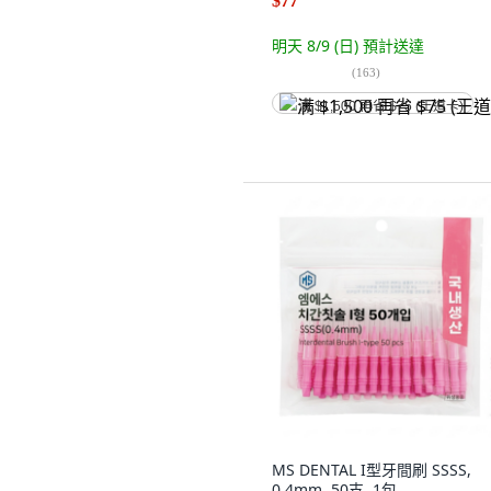
$77
明天 8/9 (日)
預計送達
(
163
)
满 $1,500 再省 $75 (王道卡)
MS DENTAL I型牙間刷 SSSS,
0.4mm, 50支, 1包