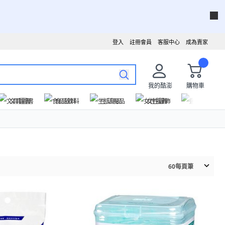
登入
註冊會員
客服中心
成為賣家
我的酷澎
購物車
文具圖書
食品飲料
生活用品
女性服飾
運動戶外
60
每頁筆