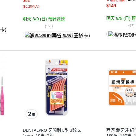
$81
$149
(
$0.20/1入
)
明天 8/9 (日)
預
明天 8/9 (日)
預計送達
(
97
)
(
150
)
满 $1,500 再
满 $1,500 再省 $75 (王道卡)
DENTALPRO 牙間刷 L型 3號 S,
西河 愛牙好 
1mm, 10支, 2組
1396g 160支, 