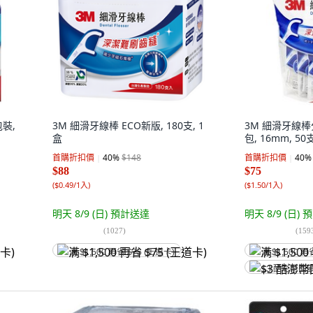
裝,
3M 細滑牙線棒 ECO新版, 180支, 1
3M 細滑牙線棒
盒
包, 16mm, 50
首購折扣價
40
%
$148
首購折扣價
40
%
$88
$75
(
$0.49/1入
)
(
$1.50/1入
)
明天 8/9 (日)
預計送達
明天 8/9 (日)
預
(
1027
)
(
159
满 $1,500 再省 $75 (王道卡)
满 $1,500 再
$3 酷澎幣回