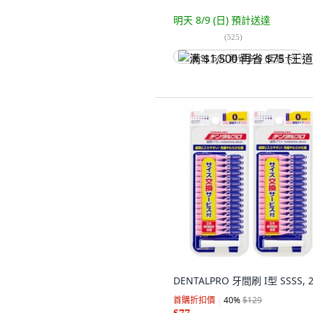
明天 8/9 (日)
預計送達
(
525
)
满 $1,500 再省 $75 (王道卡)
DENTALPRO 牙間刷 I型 SSSS, 
首購折扣價
40
%
$129