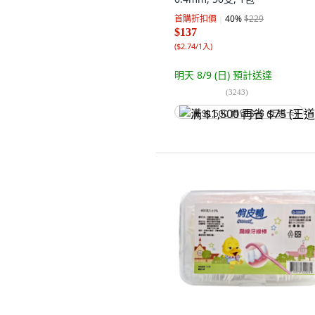
首購折扣價
40
%
$229
$137
(
$2.74/1入
)
明天 8/9 (日)
預計送達
(
3243
)
满 $1,500 再省 $75 (王道卡)