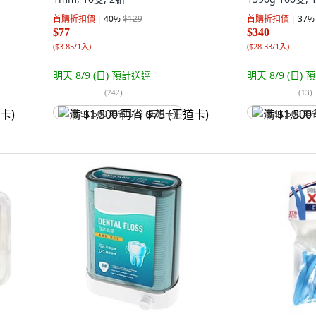
首購折扣價
40
%
$129
首購折扣價
37
%
$77
$340
(
$3.85/1入
)
(
$28.33/1入
)
明天 8/9 (日)
預計送達
明天 8/9 (日)
預
(
242
)
(
13
)
满 $1,500 再省 $75 (王道卡)
满 $1,500 再