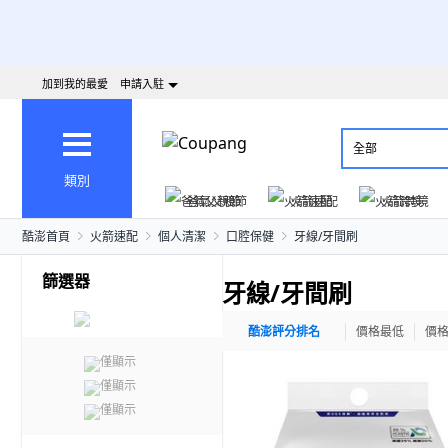
加到我的最愛
申請入駐
全部
類別
爸氣父親節
火箭速配
火箭跨境
酷澎首頁
火箭速配
個人清潔
口腔保健
牙線/牙間刷
篩選器
牙線/牙間刷
酷澎評分排名
價格最低
價
僅顯示
僅顯示
僅顯示