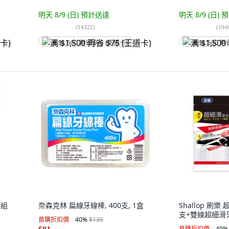
明天 8/9 (日)
預計送達
明天 8/9 (日)
預
(
14322
)
(
104
满 $1,500 再省 $75 (王道卡)
满 $1,500 再
2組
奈森克林 扁線牙線棒, 400支, 1盒
Shallop 刷
支+雙線超細滑牙
首購折扣價
40
%
$135
首購折扣價
40
%