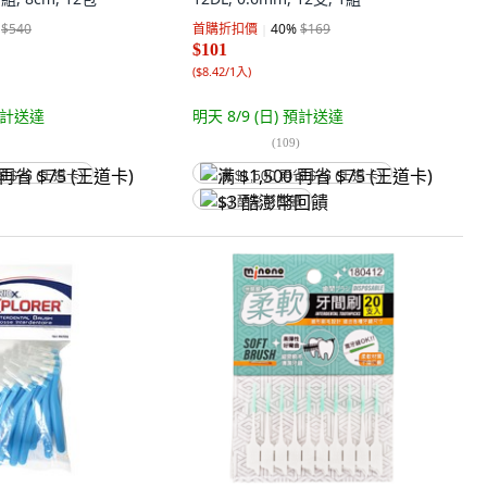
$540
首購折扣價
40
%
$169
$101
(
$8.42/1入
)
計送達
明天 8/9 (日)
預計送達
(
109
)
省 $75 (王道卡)
满 $1,500 再省 $75 (王道卡)
$3 酷澎幣回饋