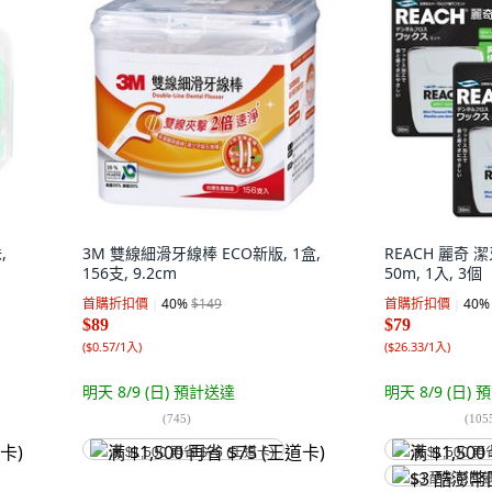
,
3M 雙線細滑牙線棒 ECO新版, 1盒,
REACH 麗奇 
156支, 9.2cm
50m, 1入, 3個
首購折扣價
40
%
$149
首購折扣價
40
%
$89
$79
(
$0.57/1入
)
(
$26.33/1入
)
明天 8/9 (日)
預計送達
明天 8/9 (日)
預
(
745
)
(
105
满 $1,500 再省 $75 (王道卡)
满 $1,500 再
$3 酷澎幣回