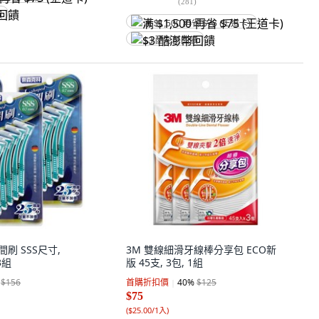
(
281
)
饋
满 $1,500 再省 $75 (王道卡)
$3 酷澎幣回饋
刷 SSS尺寸,
3M 雙線細滑牙線棒分享包 ECO新
3組
版 45支, 3包, 1組
$156
首購折扣價
40
%
$125
$75
(
$25.00/1入
)