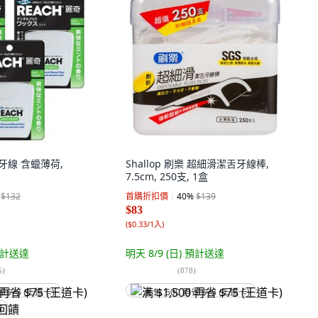
潔牙線 含蠟薄荷,
Shallop 刷樂 超細滑潔舌牙線棒,
7.5cm, 250支, 1盒
$132
首購折扣價
40
%
$139
$83
(
$0.33/1入
)
計送達
明天 8/9 (日)
預計送達
5
)
(
878
)
省 $75 (王道卡)
满 $1,500 再省 $75 (王道卡)
饋