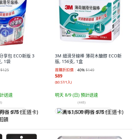
分享包 ECO新版 3
3M 細滑牙線棒 薄荷木醣醇 ECO新
支, 1袋
版, 156支, 1盒
$125
首購折扣價
40
%
$149
$89
(
$0.57/1入
)
計送達
明天 8/9 (日)
預計送達
3
)
(
448
)
省 $75 (王道卡)
满 $1,500 再省 $75 (王道卡)
饋