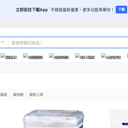
立即前往下載App
不錯過最新優惠、更多功能等著你！
下載
嬰幼兒
保健醫療
美妝保養
個人清潔
玩具休閒
格最高
最熱銷
最新上架