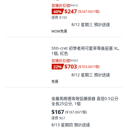
首購折扣價
$412
$247
40
%
(
$247.00/1個
)
運費 $195
8/12 星期三
預計送達
WOW免運
Shh-cret 初學者用可愛草莓後庭塞 XL,
1個, 紅色
首購折扣價
$903
$703
22
%
(
$703.00/1個
)
8/12 星期三
預計送達
免運
金屬馬眼連珠彎弧擴張器 直徑0.5公分
全長25公分, 1個
$167
(
$167.00/1個
)
運費 $67
8/13 星期四
預計送達