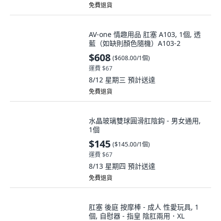
免費退貨
AV-one 情趣用品 肛塞 A103, 1個, 透
藍（如缺則顏色隨機）A103-2
$608
(
$608.00/1個
)
運費 $67
8/12 星期三
預計送達
免費退貨
水晶玻璃雙球圓滑肛陰鈎 - 男女通用,
1個
$145
(
$145.00/1個
)
運費 $67
8/13 星期四
預計送達
免費退貨
肛塞 後庭 按摩棒 - 成人 性愛玩具, 1
個, 自慰器 - 指皇 陰肛兩用．XL