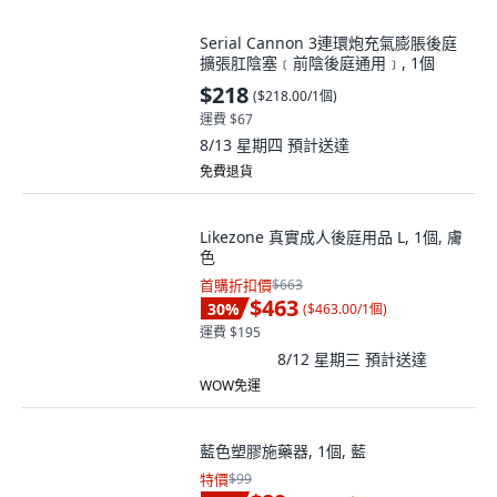
Serial Cannon 3連環炮充氣膨脹後庭
擴張肛陰塞﹝前陰後庭通用﹞, 1個
$218
(
$218.00/1個
)
運費 $67
8/13 星期四
預計送達
免費退貨
Likezone 真實成人後庭用品 L, 1個, 膚
色
首購折扣價
$663
$463
30
%
(
$463.00/1個
)
運費 $195
8/12 星期三
預計送達
WOW免運
藍色塑膠施藥器, 1個, 藍
特價
$99