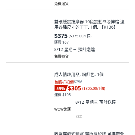
免費退貨
雙環緩震按摩器 10段震動/3段伸縮 適
用各種尺寸的丁丁, 1個, 【K136】
$375
(
$375.00/1個
)
運費 $67
8/12 星期三
預計送達
免費退貨
成人情趣用品, 粉紅色, 1個
首購折扣價
$756
$305
59
%
(
$305.00/1個
)
運費 $195
8/12 星期三
預計送達
WOW免運
(
22
)
吸盤穿戴式鋼塞 醫療級矽膠 可攜帶外