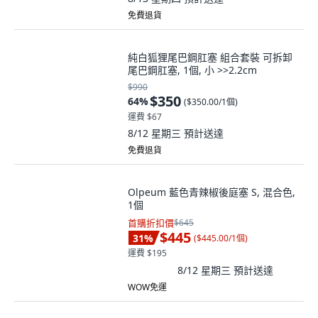
免費退貨
純白狐狸尾巴鋼肛塞 組合套裝 可拆卸
尾巴鋼肛塞, 1個, 小 >>2.2cm
$990
$350
64
%
(
$350.00/1個
)
運費 $67
8/12 星期三
預計送達
免費退貨
Olpeum 藍色青辣椒後庭塞 S, 混合色,
1個
首購折扣價
$645
$445
31
%
(
$445.00/1個
)
運費 $195
8/12 星期三
預計送達
WOW免運