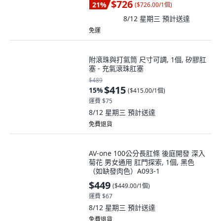
$726
21
%
(
$726.00/1個
)
8/12 星期三
預計送達
免運
附滾珠與打氣筒 尺寸可調, 1個, 矽膠肛
塞 - 充氣滾珠肛塞
$489
$415
15
%
(
$415.00/1個
)
運費 $75
8/12 星期三
預計送達
免費退貨
AV-one 100公分長肛條 後庭開發 深入
菊花 男女通用 肛門探索, 1個, 黑色
（如缺發肉色）A093-1
$449
(
$449.00/1個
)
運費 $67
8/12 星期三
預計送達
免費退貨