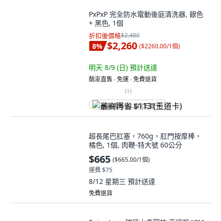
PxPxP 完全防水電動後庭清洗器, 銀色
+ 黑色, 1個
折扣後價格
$2,480
$2,260
8
%
(
$2260.00/1個
)
明天 8/9 (日)
預計送達
酷澎直售 ∙ 免運 ∙ 免費退貨
(
1
)
最高再省 $113 (王道卡)
超長尾巴肛塞，760g，肛門按摩棒，
橘色, 1個, 肉鞭-特大號 60公分
$665
(
$665.00/1個
)
運費 $75
8/12 星期三
預計送達
免費退貨