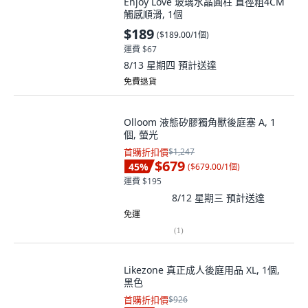
Enjoy Love 玻璃水晶圓柱 直徑粗4CM
觸感順滑, 1個
$189
(
$189.00/1個
)
運費 $67
8/13 星期四
預計送達
免費退貨
Olloom 液態矽膠獨角獸後庭塞 A, 1
個, 螢光
首購折扣價
$1,247
$679
45
%
(
$679.00/1個
)
運費 $195
8/12 星期三
預計送達
免運
(
1
)
Likezone 真正成人後庭用品 XL, 1個,
黑色
首購折扣價
$926