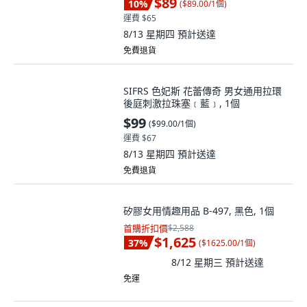
$89
10
%
(
$89.00/1個
)
運費 $65
8/13 星期四
預計送達
免費退貨
SIFRS 色妃斯 花蕾傳奇 男女通用拉環
後庭刺激拉珠塞﹝藍﹞, 1個
$99
(
$99.00/1個
)
運費 $67
8/13 星期四
預計送達
免費退貨
矽膠女用情趣用品 B-497, 黑色, 1個
首購折扣價
$2,588
$1,625
37
%
(
$1625.00/1個
)
8/12 星期三
預計送達
免運