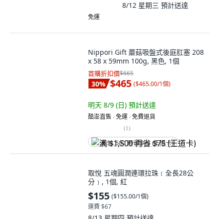
8/12 星期三
預計送達
免運
Nippori Gift 蘑菇吸盤式後庭肛塞 208
x 58 x 59mm 100g, 黑色, 1個
首購折扣價
$665
$465
30
%
(
$465.00/1個
)
明天 8/9 (日)
預計送達
酷澎直售 ∙ 免運 ∙ 免費退貨
(
1
)
满 $1,500 再省 $75 (王道卡)
取悅 五魂圓潤連環拉珠﹝全長28公
分﹞, 1個, 紅
$155
(
$155.00/1個
)
運費 $67
8/13 星期四
預計送達