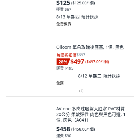
$125
(
$125.00/1個
)
運費 $67
8/13 星期四
預計送達
免費退貨
Olloom 單朵玫瑰後庭塞, 1個, 黑色
首購折扣價
$697
$497
28
%
(
$497.00/1個
)
運費 $195
8/12 星期三
預計送達
免運
(
1
)
AV-one 多肉珠吸盤大肛塞 PVC材質
20公分 柔軟彈性 肉色與黑色可選, 1
個, 肉色（A041）
$458
(
$458.00/1個
)
運費 $90