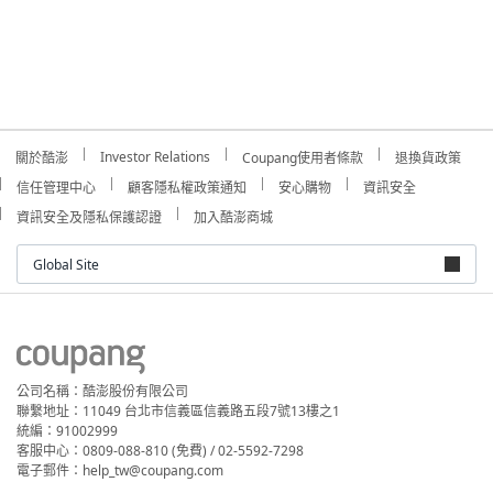
Investor Relations
關於酷澎
Coupang使用者條款
退換貨政策
信任管理中心
顧客隱私權政策通知
安心購物
資訊安全
資訊安全及隱私保護認證
加入酷澎商城
Global Site
公司名稱：酷澎股份有限公司
聯繫地址：11049 台北市信義區信義路五段7號13樓之1
統編：91002999
客服中心：0809-088-810 (免費) / 02-5592-7298
電子郵件：help_tw@coupang.com