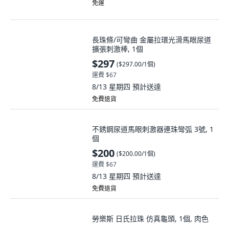
免運
長珠條/可彎曲 金屬拉環光滑馬眼尿道
擴張刺激棒, 1個
$297
(
$297.00/1個
)
運費 $67
8/13 星期四
預計送達
免費退貨
不銹鋼尿道馬眼刺激器連珠彎弧 3號, 1
個
$200
(
$200.00/1個
)
運費 $67
8/13 星期四
預計送達
免費退貨
勞樂斯 日氏拉珠 仿真龜頭, 1個, 肉色