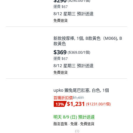
$290
(
$290.00/1個
)
運費 $67
8/12 星期三
預計送達
免費退貨
新款按摩棒, 1個, B款黃色（M066), B
款黃色
$369
(
$369.00/1個
)
運費 $67
8/12 星期三
預計送達
免費退貨
upko 獺兔尾巴肛塞, 白色, 1個
首購折扣價
$1,431
$1,231
13
%
(
$1231.00/1個
)
明天 8/9 (日)
預計送達
酷澎直售 ∙ 免運 ∙ 免費退貨
(
1
)