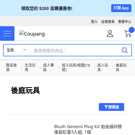
領取您的
$200
首購優惠卷!
打開 App
登入
註冊會員
客服中心
全部
酷澎首
生活日
成人專
成人玩具/遊戲(18
成人玩
後庭玩
頁
用
區
禁)
具
具
後庭玩具
篩選器
Blush Genesis Plug Kit 鉑金級矽膠
後庭肛塞3入組, 1個