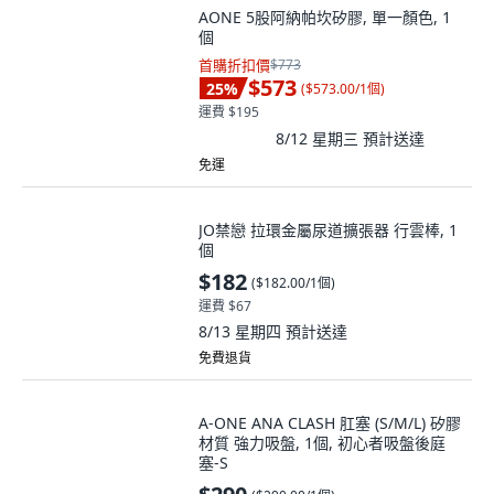
AONE 5股阿納帕坎矽膠, 單一顏色, 1
個
首購折扣價
$773
$573
25
%
(
$573.00/1個
)
運費 $195
8/12 星期三
預計送達
免運
JO禁戀 拉環金屬尿道擴張器 行雲棒, 1
個
$182
(
$182.00/1個
)
運費 $67
8/13 星期四
預計送達
免費退貨
A-ONE ANA CLASH 肛塞 (S/M/L) 矽膠
材質 強力吸盤, 1個, 初心者吸盤後庭
塞-S