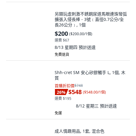
另類玩虐刺激不銹鋼尿道馬眼連珠彎弧
擴張入侵長棒 - 3號﹝直徑0.7公分/全
長26公分﹞, 1個
$200
(
$200.00/1個
)
運費 $67
8/13 星期四
預計送達
免費退貨
Shh-cret SM 安心矽膠觸手 L, 1個, 木
質
首購折扣價
$748
$548
26
%
(
$548.00/1個
)
運費 $195
8/12 星期三
預計送達
免運
成人情趣用品, 1套, 混合色