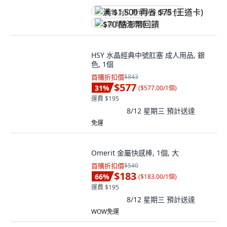
满 $1,500 再省 $75 (王道卡)
$70 酷澎幣回饋
HSY 水晶經典中號肛塞 成人用品, 銀
色, 1個
首購折扣價
$843
$577
31
%
(
$577.00/1個
)
運費 $195
8/12 星期三
預計送達
免運
Omerit 金屬快感棒, 1個, 大
首購折扣價
$540
$183
66
%
(
$183.00/1個
)
運費 $195
8/12 星期三
預計送達
WOW免運