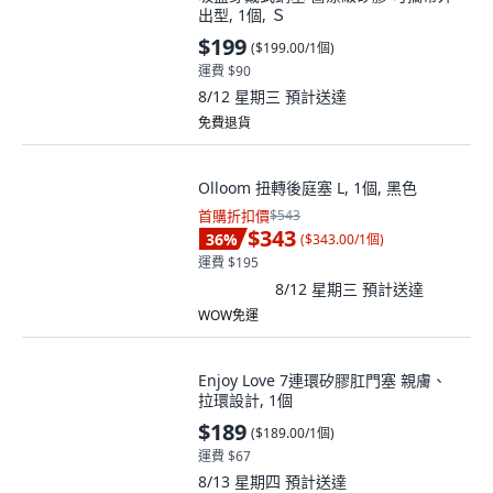
出型, 1個, Ｓ
$199
(
$199.00/1個
)
運費 $90
8/12 星期三
預計送達
免費退貨
Olloom 扭轉後庭塞 L, 1個, 黑色
首購折扣價
$543
$343
36
%
(
$343.00/1個
)
運費 $195
8/12 星期三
預計送達
WOW免運
Enjoy Love 7連環矽膠肛門塞 親膚、
拉環設計, 1個
$189
(
$189.00/1個
)
運費 $67
8/13 星期四
預計送達