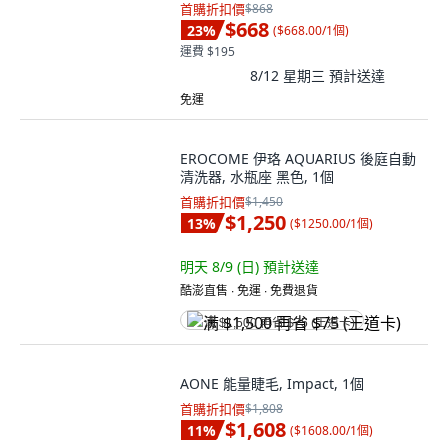
首購折扣價
$868
$668
23
%
(
$668.00/1個
)
運費 $195
8/12 星期三
預計送達
免運
EROCOME 伊珞 AQUARIUS 後庭自動
清洗器, 水瓶座 黑色, 1個
首購折扣價
$1,450
$1,250
13
%
(
$1250.00/1個
)
明天 8/9 (日)
預計送達
酷澎直售 ∙ 免運 ∙ 免費退貨
满 $1,500 再省 $75 (王道卡)
AONE 能量睫毛, Impact, 1個
首購折扣價
$1,808
$1,608
11
%
(
$1608.00/1個
)