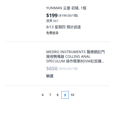
YUNMAN 云曼 初級, 1個
$199
(
$199.00/1個
)
運費 $67
8/13 星期四
預計送達
免費退貨
MEDRO INSTRUMENTS 醫療鋼肛門
窺視鴨嘴器 COLLINS ANAL
SPECULUM 操作簡單BDSM肛奴擴張
訓練, 1個, S尺寸
$650
(
$650.00/1個
)
缺貨
6
7
8
10
9