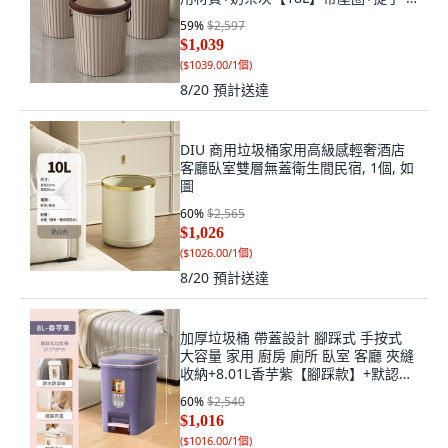
只裝+默認尺寸, 1個, 默認尺寸
59
%
$2,597
$1,039
(
$1039.00/1個
)
8/20
預計送達
DIU 商用垃圾桶家用高級感輕奢酒店
客廳臥室雙層無蓋衛生間民宿, 1個, 如
圖
60
%
$2,565
$1,026
(
$1026.00/1個
)
8/20
預計送達
加厚垃圾桶 帶蓋設計 腳踩式 手按式
大容量 家用 廚房 廁所 臥室 客廳 夾縫
收納+8.01L香芋紫【腳踩款】+默認尺
寸, 1個, 默認尺寸
60
%
$2,540
$1,016
(
$1016.00/1個
)