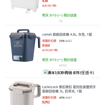
$30
(
$30.00/1個
)
明天 8/10 (一)
預計送達
(
3
)
comet 廚餘回收桶 4.8L, 灰色, 1個
首購折扣價
59
%
$407
$164
(
$164.00/1個
)
明天 8/10 (一)
預計送達
(
9152
)
满 $1,500 再省 $75 (王道卡)
LocknLock 樂扣樂扣 密封防臭雙把手
廚餘回收桶 3L, 奶茶米, 1個
首購折扣價
40
%
$487
$292