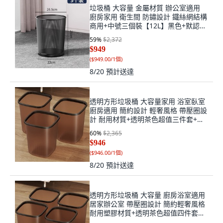
垃圾桶 大容量 金屬材質 辦公室適用
廚房家用 衛生間 防鏽設計 鐵絲網結構
商用+中號三個裝【12L】黑色+默認尺
寸, 1個, 默認尺寸
59
%
$2,372
$949
(
$949.00/1個
)
8/20
預計送達
透明方形垃圾桶 大容量家用 浴室臥室
廚房適用 簡約設計 輕奢風格 帶壓圈設
計 耐用材質+透明茶色超值三件套+特
大號, 1個, 特大號
60
%
$2,365
$946
(
$946.00/1個
)
8/20
預計送達
透明方形垃圾桶 大容量 廚房浴室適用
居家辦公室 帶壓圈設計 簡約輕奢風格
耐用塑膠材質+透明茶色超值四件套
+大號, 1個, 大號