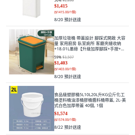
50
%
$2,830
$1,415
(
$1415.00/1個
)
8/20
預計送達
加厚垃圾桶 帶蓋設計 腳踩式開啟 大容
量 家用廚房 臥室廁所 客廳夾縫收納
+18.01L墨綠【升級加厚腳踩+手按+緩
降+默認尺寸, 1個, 默認尺寸
59
%
$3,507
$1,403
(
$1403.00/1個
)
8/20
預計送達
食品級塑膠桶5L10L20L升KG公斤化工
桶塗料桶油漆桶膠桶醬料桶帶蓋, 2L-美
式白色加厚帶蓋 40個, 1個
$1,574
(
$1574.00/1個
)
8/22
預計送達