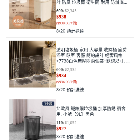
計 防臭 垃圾筒 衛生間 耐用 防滑底座
+10.1L美拉德(腳踩+手按)兒童房+默認
60
%
$2,345
尺寸, 1個, 默認尺寸
$938
(
$938.00/1個
)
8/20
預計送達
透明垃圾桶 家用 大容量 收納桶 廚房
浴室 臥室 客廳 簡約設計 輕奢風格
+7738白色無壓圈兩個裝+默認尺寸, 1
個, 默認尺寸
60
%
$2,335
$934
(
$934.00/1個
)
8/20
預計送達
北歐風 鐵絲網垃圾桶 加厚防銹 宿舍
用, 小號【9L】黑色
11
%
$1,052
$927
8/20
預計送達