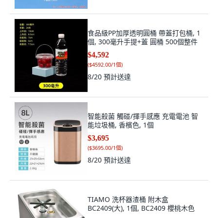
食品級PP加厚透明圓桶 帶蓋打包桶, 1
個, 300毫升手提+蓋 圓桶 500個整件
$4,592
(
$4592.00/1個
)
8/20
預計送達
智能殺菌 觸碰/揮手感應 充電電池 智
能垃圾桶, 香檳色, 1個
$3,695
(
$3695.00/1個
)
8/20
預計送達
TIAMO 洗杯器渣桶 附木盒
BC2409(大), 1個, BC2409 櫻桃木色