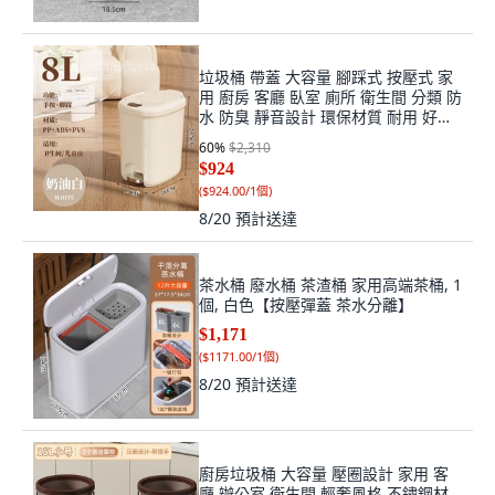
垃圾桶 帶蓋 大容量 腳踩式 按壓式 家
用 廚房 客廳 臥室 廁所 衛生間 分類 防
水 防臭 靜音設計 環保材質 耐用 好清
理+10.1L奶油白(腳踩+手按)兒童房+默
60
%
$2,310
認尺寸, 1個, 默認尺寸
$924
(
$924.00/1個
)
8/20
預計送達
茶水桶 廢水桶 茶渣桶 家用高端茶桶, 1
個, 白色【按壓彈蓋 茶水分離】
$1,171
(
$1171.00/1個
)
8/20
預計送達
廚房垃圾桶 大容量 壓圈設計 家用 客
廳 辦公室 衛生間 輕奢風格 不鏽鋼材