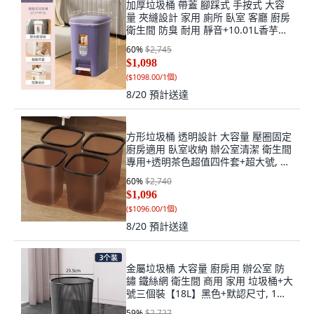
加厚垃圾桶 帶蓋 腳踩式 手按式 大容
量 夾縫設計 家用 廁所 臥室 客廳 廚房
衛生間 防臭 耐用 靜音+10.01L香芋紫
【腳踩款】+默認尺寸, 1個, 默認尺寸
60
%
$2,745
$1,098
(
$1098.00/1個
)
8/20
預計送達
方形垃圾桶 透明設計 大容量 壓圈固定
廚房適用 臥室收納 辦公室清潔 衛生間
專用+透明茶色超值四件套+超大號, 1
個, 超大號
60
%
$2,740
$1,096
(
$1096.00/1個
)
8/20
預計送達
金屬垃圾桶 大容量 廚房用 辦公室 防
鏽 鐵絲網 衛生間 商用 家用 垃圾桶+大
號三個裝【18L】黑色+默認尺寸, 1個,
默認尺寸
59
%
$2,727