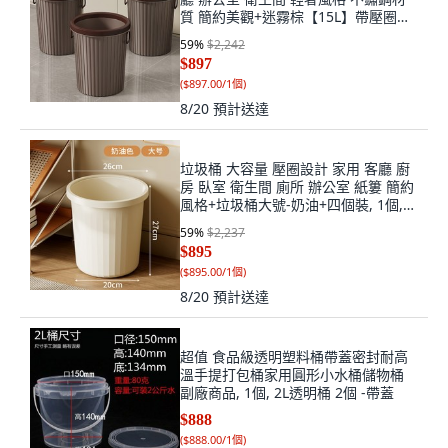
質 簡約美觀+迷霧棕【15L】帶壓圈
+提手-3只裝+默認尺寸, 1個, 默認尺寸
59
%
$2,242
$897
(
$897.00/1個
)
8/20
預計送達
垃圾桶 大容量 壓圈設計 家用 客廳 廚
房 臥室 衛生間 廁所 辦公室 紙簍 簡約
風格+垃圾桶大號-奶油+四個裝, 1個,
四個裝
59
%
$2,237
$895
(
$895.00/1個
)
8/20
預計送達
超值 食品級透明塑料桶帶蓋密封耐高
溫手提打包桶家用圓形小水桶儲物桶
副廠商品, 1個, 2L透明桶 2個 -帶蓋
$888
(
$888.00/1個
)