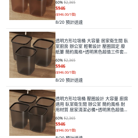
60
%
$2,365
$946
(
$946.00/1個
)
8/20
預計送達
透明方形垃圾桶 大容量 居家衛生間 臥
室廚房 辦公室 輕奢設計 壓圈固定 廢
紙簍 簡約風格+透明黑色超值三件套
+特大號, 1個, 特大號
60
%
$2,365
$946
(
$946.00/1個
)
8/20
預計送達
透明方形垃圾桶 壓圈設計 大容量 廚房
適用 臥室衛生間 辦公室 簡約風格 耐
用材質 居家清潔必備+透明黑色超值四
件套+大號, 1個, 大號
60
%
$2,365
$946
(
$946.00/1個
)
8/20
預計送達