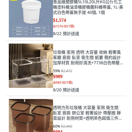
食品級塑膠桶5L10L20L升KG公斤化工
桶塗料桶油漆桶膠桶醬料桶帶蓋, 1L-美
式白色帶蓋無手提 40個, 1個
$1,574
(
$1574.00/1個
)
8/22
預計送達
垃圾桶 家用 透明 大容量 收納 輕奢風
客廳 廚房 臥室 衛生間 紙簍 簡約設計
加厚材質 耐用好清洗+7738白色帶壓
圈兩個裝+默認尺寸, 1個, 默認尺寸
59
%
$2,472
$989
(
$989.00/1個
)
8/20
預計送達
透明方形垃圾桶 大容量 家用 衛生間
臥室 廚房 辦公室 輕奢設計 帶壓圈 靜
音設計 耐用材質+透明茶色超值三件套
+超大號, 1個, 超大號
60
%
$2,460
$984