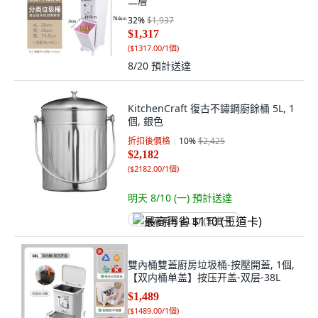
二層
32
%
$1,937
$1,317
(
$1317.00/1個
)
8/20
預計送達
KitchenCraft 復古不鏽鋼廚餘桶 5L, 1
個, 銀色
折扣後價格
10
%
$2,425
$2,182
(
$2182.00/1個
)
明天 8/10 (一)
預計送達
最高再省 $110 (王道卡)
雙內桶雙蓋廚房垃圾桶-按壓開蓋, 1個,
【双内桶单盖】按压开盖-双层-38L
$1,489
(
$1489.00/1個
)