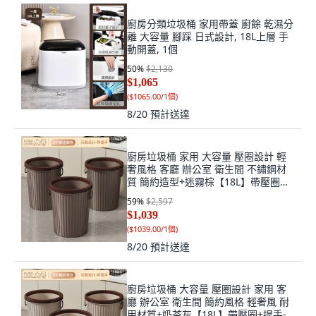
廚房分類垃圾桶 家用帶蓋 廚餘 乾濕分
離 大容量 腳踩 日式設計, 18L上層 手
動開蓋, 1個
50
%
$2,130
$1,065
(
$1065.00/1個
)
8/20
預計送達
廚房垃圾桶 家用 大容量 壓圈設計 輕
奢風格 客廳 辦公室 衛生間 不鏽鋼材
質 簡約造型+迷霧棕【18L】帶壓圈
+提手-3只裝+默認尺寸, 1個, 默認尺寸
59
%
$2,597
$1,039
(
$1039.00/1個
)
8/20
預計送達
廚房垃圾桶 大容量 壓圈設計 家用 客
廳 辦公室 衛生間 簡約風格 輕奢風 耐
用材質+奶茶灰【18L】帶壓圈+提手-3