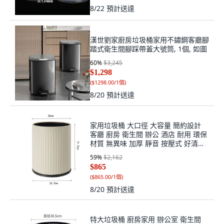
8/22
預計送達
漢世劉家廚房垃圾桶家用不鏽鋼客廳腳
踏式衛生間腳踩帶蓋大號筒, 1個, 如圖
60
%
$3,245
$1,298
(
$1298.00/1個
)
8/20
預計送達
家用垃圾桶 大口徑 大容量 簡約設計
客廳 廚房 衛生間 辦公 酒店 耐用 環保
材質 無異味 加厚 靜音 按壓式 好清理
垃圾袋適用+14L灰白+默認尺寸, 1個,
59
%
$2,162
默認尺寸
$865
(
$865.00/1個
)
8/20
預計送達
特大垃圾桶 廚房家用 辦公室 衛生間