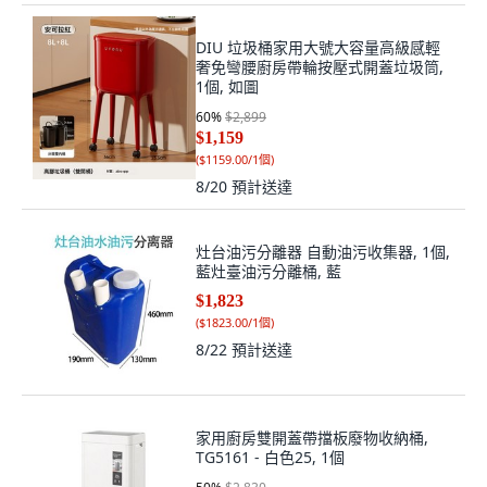
DIU 垃圾桶家用大號大容量高級感輕
奢免彎腰廚房帶輪按壓式開蓋垃圾筒,
1個, 如圖
60
%
$2,899
$1,159
(
$1159.00/1個
)
8/20
預計送達
灶台油污分離器 自動油污收集器, 1個,
藍灶臺油污分離桶, 藍
$1,823
(
$1823.00/1個
)
8/22
預計送達
家用廚房雙開蓋帶擋板廢物收納桶,
TG5161 - 白色25, 1個