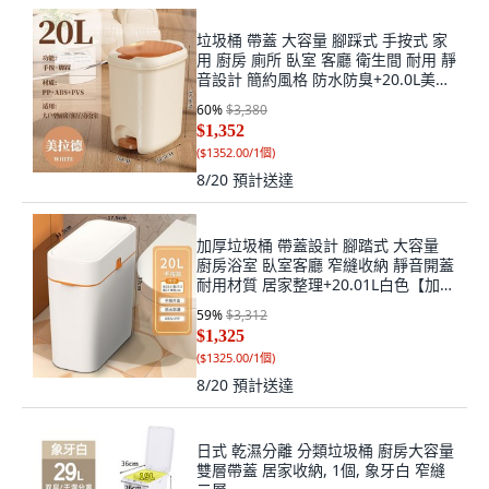
垃圾桶 帶蓋 大容量 腳踩式 手按式 家
用 廚房 廁所 臥室 客廳 衛生間 耐用 靜
音設計 簡約風格 防水防臭+20.0L美拉
德(腳踩+手按)廚房+默認尺寸, 1個, 默
60
%
$3,380
認尺寸
$1,352
(
$1352.00/1個
)
8/20
預計送達
加厚垃圾桶 帶蓋設計 腳踏式 大容量
廚房浴室 臥室客廳 窄縫收納 靜音開蓋
耐用材質 居家整理+20.01L白色【加厚
手按/袋不外露】+默認尺寸, 1個, 默認
59
%
$3,312
尺寸
$1,325
(
$1325.00/1個
)
8/20
預計送達
日式 乾濕分離 分類垃圾桶 廚房大容量
雙層帶蓋 居家收納, 1個, 象牙白 窄縫