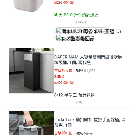
(
$292.00/1個
)
明天 8/10 (一)
預計送達
(
2452
)
满 $1,500 再省 $75 (王道卡)
$22 酷澎幣回饋
DAPER NAM 大容量雙開門纖薄廚房
垃圾桶, 1個, 現代黑
首購折扣價
54
%
$1,078
$492
(
$492.00/1個
)
8/12 星期三
預計送達
(
78
)
LocknLock 樂扣樂扣 雙把手廚餘桶, 深
灰色, 1個
首購折扣價
40
%
$373