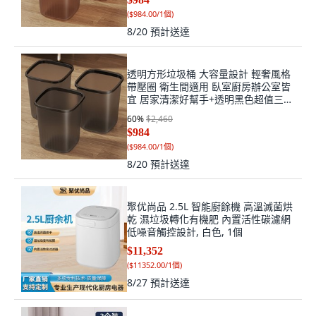
(
$984.00/1個
)
8/20
預計送達
透明方形垃圾桶 大容量設計 輕奢風格
帶壓圈 衛生間適用 臥室廚房辦公室皆
宜 居家清潔好幫手+透明黑色超值三件
套+超大號, 1個, 超大號
60
%
$2,460
$984
(
$984.00/1個
)
8/20
預計送達
聚优尚品 2.5L 智能廚餘機 高溫滅菌烘
乾 濕垃圾轉化有機肥 內置活性碳濾網
低噪音觸控設計, 白色, 1個
$11,352
(
$11352.00/1個
)
8/27
預計送達