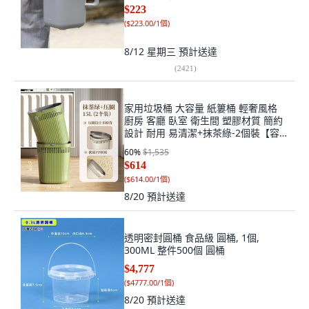
$223
(
$223.00/1個
)
8/12 星期三
預計送達
(
2421
)
家用垃圾桶 大容量 紙簍桶 輕奢風格
廚房 客廳 臥室 衛生間 塑膠材質 簡約
設計 耐用 易清潔+抹茶綠-2個裝【容
量15L】自帶壓圈+無規格, 1個, 無規格
60
%
$1,535
$614
(
$614.00/1個
)
8/20
預計送達
透明密封圓桶 食品級 圓桶, 1個,
300ML 整件500個 圓桶
$4,777
(
$4777.00/1個
)
8/20
預計送達