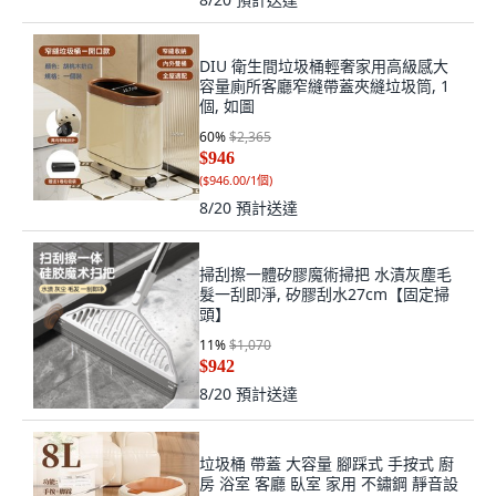
DIU 衛生間垃圾桶輕奢家用高級感大
容量廁所客廳窄縫帶蓋夾縫垃圾筒, 1
個, 如圖
60
%
$2,365
$946
(
$946.00/1個
)
8/20
預計送達
掃刮擦一體矽膠魔術掃把 水漬灰塵毛
髮一刮即淨, 矽膠刮水27cm【固定掃
頭】
11
%
$1,070
$942
8/20
預計送達
垃圾桶 帶蓋 大容量 腳踩式 手按式 廚
房 浴室 客廳 臥室 家用 不鏽鋼 靜音設