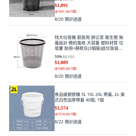
$1,091
(
$1091.00/1個
)
8/20
預計送達
特大垃圾桶 廚房用 辦公室 衛生間 無
蓋設計 簡約風格 大容量 塑料材質 垃
圾簍 耐用+靜默灰(3個裝)送垃圾袋
+25L特大#帶壓圈#廚房垃圾桶, 1個,
59
%
$2,722
25L特大#帶壓圈#廚房垃圾桶
$1,089
(
$1089.00/1個
)
8/20
預計送達
食品級塑膠桶 5L 10L 20L 帶蓋, 2L-美
式白色加厚帶蓋 40個, 1個
$1,574
(
$1574.00/1個
)
8/22
預計送達