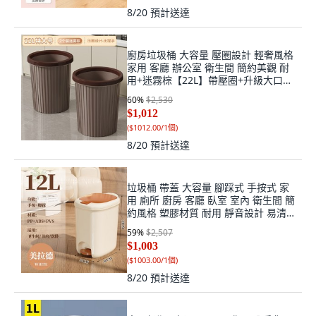
8/20
預計送達
廚房垃圾桶 大容量 壓圈設計 輕奢風格
家用 客廳 辦公室 衛生間 簡約美觀 耐
用+迷霧棕【22L】帶壓圈+升級大口
徑-2只裝-無提手+默認尺寸, 1個, 默認
60
%
$2,530
尺寸
$1,012
(
$1012.00/1個
)
8/20
預計送達
垃圾桶 帶蓋 大容量 腳踩式 手按式 家
用 廁所 廚房 客廳 臥室 室內 衛生間 簡
約風格 塑膠材質 耐用 靜音設計 易清
洗+12.0L美拉德(腳踩+手按)衛生間+默
59
%
$2,507
認尺寸, 1個, 默認尺寸
$1,003
(
$1003.00/1個
)
8/20
預計送達