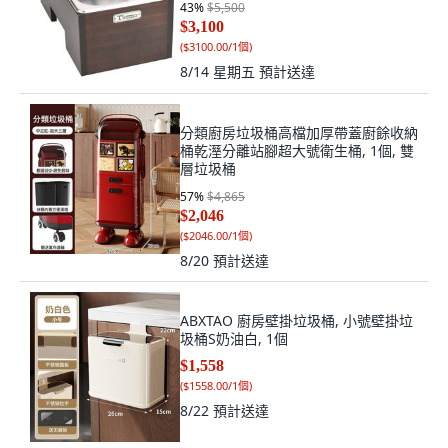
43
%
$5,500
$3,100
(
$3100.00/1個
)
8/14 星期五
預計送達
分類廚房垃圾桶高檔加厚帶蓋廚餘收納
桶乾溼分離站腳超大號衛生桶, 1個, 雙
層垃圾桶
57
%
$4,865
$2,046
(
$2046.00/1個
)
8/20
預計送達
ABXTAO 廚房壁掛垃圾桶, 小號壁掛垃
圾桶S奶油白, 1個
$1,558
(
$1558.00/1個
)
8/22
預計送達