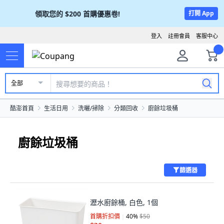
領取您的
$200
首購優惠卷!
打開 App
登入
註冊會員
客服中心
全部
酷澎首頁
生活日用
洗曬/掃除
分類回收
廚餘垃圾桶
廚餘垃圾桶
篩選器
瀝水廚餘桶, 白色, 1個
首購折扣價
40
%
$50