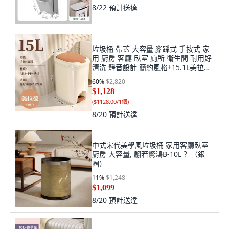
8/22
預計送達
垃圾桶 帶蓋 大容量 腳踩式 手按式 家
用 廚房 客廳 臥室 廁所 衛生間 耐用好
清洗 靜音設計 簡約風格+15.1L美拉德
(腳踩+手按)客廳+默認尺寸, 1個, 默認
60
%
$2,820
尺寸
$1,128
(
$1128.00/1個
)
8/20
預計送達
中式宋代美學風垃圾桶 家用客廳臥室
廚房 大容量, 翩若驚鴻B-10L？ （銀
圈）
11
%
$1,248
$1,099
8/20
預計送達