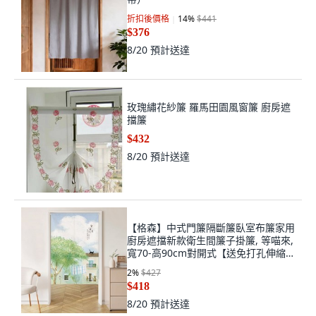
折扣後價格
14
%
$441
$376
8/20
預計送達
玫瑰繡花紗簾 羅馬田園風窗簾 廚房遮
擋簾
$432
8/20
預計送達
【格森】中式門簾隔斷簾臥室布簾家用
廚房遮擋新款衛生間簾子掛簾, 等喵來,
寬70-高90cm對開式【送免打孔伸縮
桿
2
%
$427
$418
8/20
預計送達