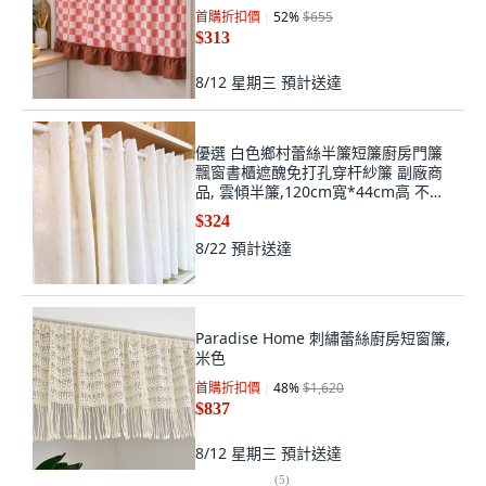
首購折扣價
52
%
$655
$313
8/12 星期三
預計送達
優選 白色鄉村蕾絲半簾短簾廚房門簾
飄窗書櫃遮醜免打孔穿杆紗簾 副廠商
品, 雲傾半簾,120cm寬*44cm高 不送
伸縮杆
$324
8/22
預計送達
Paradise Home 刺繡蕾絲廚房短窗簾,
米色
首購折扣價
48
%
$1,620
$837
8/12 星期三
預計送達
(
5
)