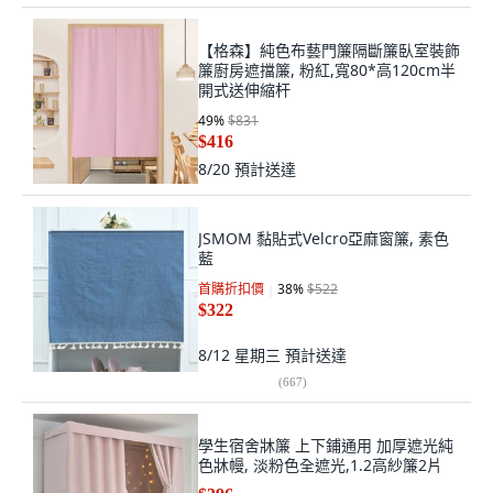
【格森】純色布藝門簾隔斷簾臥室裝飾
簾廚房遮擋簾, 粉紅,寬80*高120cm半
開式送伸縮杆
49
%
$831
$416
8/20
預計送達
JSMOM 黏貼式Velcro亞麻窗簾, 素色
藍
首購折扣價
38
%
$522
$322
8/12 星期三
預計送達
(
667
)
學生宿舍牀簾 上下鋪通用 加厚遮光純
色牀幔, 淡粉色全遮光,1.2高紗簾2片