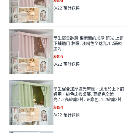
$396
8/22
預計送達
學生宿舍牀簾 棉麻簡約加厚 遮光 上鋪
下鋪通用 牀幔, 淡粉色全遮光,1.2高紗
簾2片
$395
8/22
預計送達
學生宿舍加厚遮光床簾，適用於上下舖
通用，純色床幔桌簾, 豆綠色全遮
光,1.2高紗簾2片, 豆綠色, 1.2紗簾2片
$394
8/22
預計送達