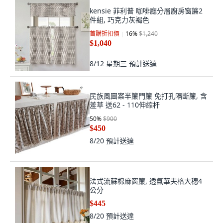
kensie 菲利普 咖啡廳分層廚房窗簾2
件組, 巧克力灰褐色
首購折扣價
16
%
$1,240
$1,040
8/12 星期三
預計送達
民族風圖案半簾門簾 免打孔隔斷簾, 含
羞草 送62 - 110伸縮杆
50
%
$900
$450
8/20
預計送達
法式流蘇棉麻窗簾, 透氣華夫格大穗4
公分
$445
8/20
預計送達