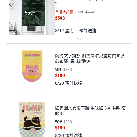
2
首購折扣價
28
%
$703
$503
8/12 星期三
預計送達
(
3
)
簡約文字掛旗 廚房衛浴兒童房門頭裝
飾布簾, 果味貓咪A
50
%
$380
$190
8/20
預計送達
貓狗圖案異形布簾 果味貓咪A, 果味貓
咪B
50
%
$380
$190
8/20
預計送達