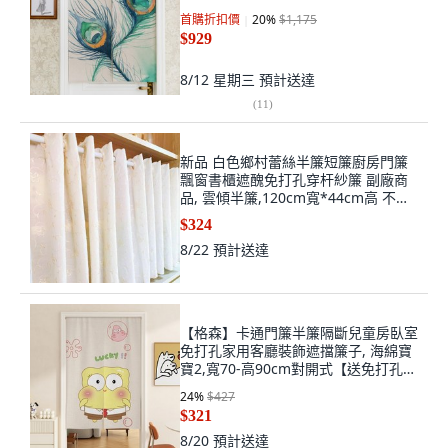
首購折扣價
20
%
$1,175
$929
8/12 星期三
預計送達
(
11
)
新品 白色鄉村蕾絲半簾短簾廚房門簾
飄窗書櫃遮醜免打孔穿杆紗簾 副廠商
品, 雲傾半簾,120cm寬*44cm高 不送
伸縮杆, 白色
$324
8/22
預計送達
【格森】卡通門簾半簾隔斷兒童房臥室
免打孔家用客廳裝飾遮擋簾子, 海綿寶
寶2,寬70-高90cm對開式【送免打孔伸
縮桿
24
%
$427
$321
8/20
預計送達