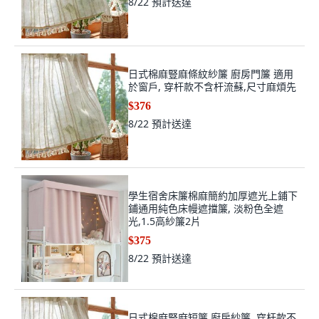
8/22
預計送達
日式棉麻豎麻條紋紗簾 廚房門簾 適用
於窗戶, 穿杆款不含杆流蘇,尺寸麻煩先
$376
8/22
預計送達
學生宿舍床簾棉麻簡約加厚遮光上鋪下
鋪通用純色床幔遮擋簾, 淡粉色全遮
光,1.5高紗簾2片
$375
8/22
預計送達
日式棉麻豎麻短簾 廚房紗簾, 穿杆款不