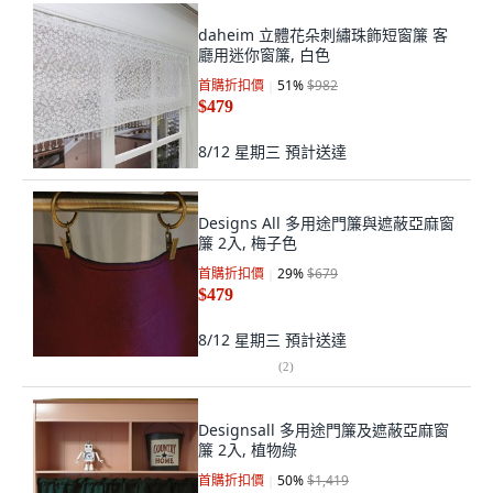
daheim 立體花朵刺繡珠飾短窗簾 客
廳用迷你窗簾, 白色
首購折扣價
51
%
$982
$479
8/12 星期三
預計送達
Designs All 多用途門簾與遮蔽亞麻窗
簾 2入, 梅子色
首購折扣價
29
%
$679
$479
8/12 星期三
預計送達
(
2
)
Designsall 多用途門簾及遮蔽亞麻窗
簾 2入, 植物綠
首購折扣價
50
%
$1,419