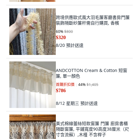
跨境供應歐式風大羽毛簾客廳書房門簾
裝飾隔斷紗簾杆需自行購買, 香檳
60
%
$800
$320
8/20
預計送達
ANDCOTTON Cream & Cotton 短窗
簾, 單一顏色
首購折扣價
44
%
$1,405
$786
8/12 星期三
預計送達
美式棉線蕾絲短款窗簾 門簾 廚房書櫃
隔斷窗簾, 平鋪寬度90高度38厘米（尺
寸含流蘇）,木槿 不含桿子