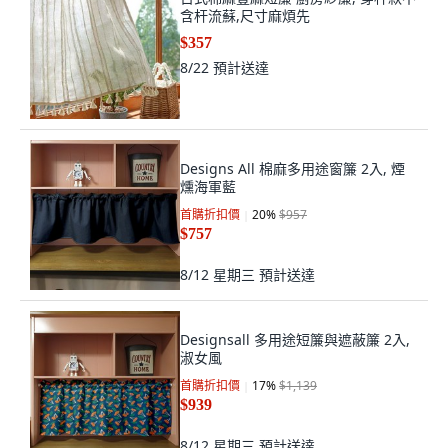
含杆流蘇,尺寸麻煩先
$357
8/22
預計送達
Designs All 棉麻多用途窗簾 2入, 煙
燻海軍藍
首購折扣價
20
%
$957
$757
8/12 星期三
預計送達
Designsall 多用途短簾與遮蔽簾 2入,
淑女風
首購折扣價
17
%
$1,139
$939
8/12 星期三
預計送達