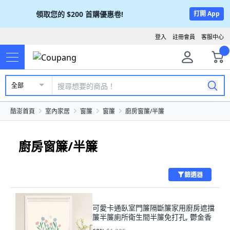
領取您的
$200
首購優惠卷!
打開 App
登入
註冊會員
客服中心
全部
酷澎首頁
室內家居
窗簾
窗簾
廚房窗簾/半簾
廚房窗簾/半簾
篩選器
可愛卡通臥室門簾隔斷簾家用廚房遮擋
簾半簾廁所衛生間半簾免打孔, 鬱金香