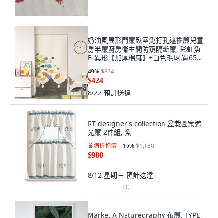
奶油風異形門簾臥室免打孔遮擋簾兒童
房半簾廚房衛生間防窺隔斷簾, 彩虹魚
B-異形【加厚棉麻】+白色毛球,寬65*
高90cm【半開式-送伸縮桿0
49
%
$834
$424
8/22
預計送達
RT designer's collection 盆栽圖案遮
光簾 2件組, 魚
首購折扣價
16
%
$1,180
$980
8/12 星期三
預計送達
(
1
)
Market A Naturegraphy 布簾, TYPE