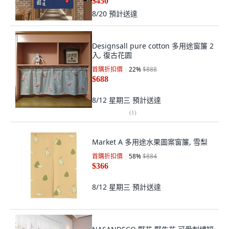
$450
8/20
預計送達
Designsall pure cotton 多用途窗簾 2
入, 復古花園
首購折扣價
22
%
$888
$688
8/12 星期三
預計送達
(
1
)
Market A 多用途水果圖案窗簾, 雪梨
首購折扣價
58
%
$884
$366
8/12 星期三
預計送達