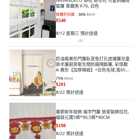
NASANDECO 野花 野生花 可愛刺繡短
窗簾 客廳用 K76, 白色
首購折扣價
38
%
$879
$540
8/12 星期三
預計送達
(
8
)
奶油風異形門簾臥室免打孔遮擋簾兒童
房半簾廚房衛生間防窺隔斷簾, 彩怪獸
A-異形【加厚棉麻】+白色毛球,寬65*
高90cm【半開式-送伸縮桿0
75
%
$834
$201
8/22
預計送達
春節新年掛飾 福字門簾 居家裝飾拉花,
福袋元寶5條*90,5條*90CM
$198
8/22
預計送達