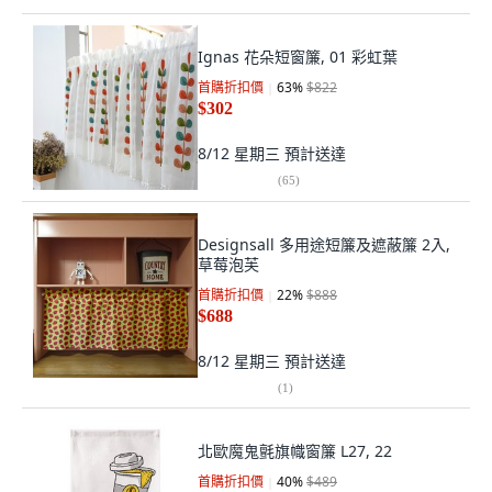
Ignas 花朵短窗簾, 01 彩虹葉
首購折扣價
63
%
$822
$302
8/12 星期三
預計送達
(
65
)
Designsall 多用途短簾及遮蔽簾 2入,
草莓泡芙
首購折扣價
22
%
$888
$688
8/12 星期三
預計送達
(
1
)
北歐魔鬼氈旗幟窗簾 L27, 22
首購折扣價
40
%
$489