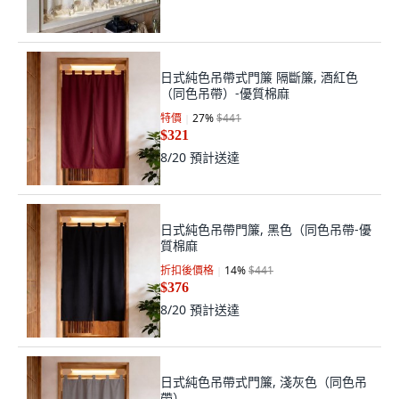
日式純色吊帶式門簾 隔斷簾, 酒紅色
（同色吊帶）-優質棉麻
特價
27
%
$441
$321
8/20
預計送達
日式純色吊帶門簾, 黑色（同色吊帶-優
質棉麻
折扣後價格
14
%
$441
$376
8/20
預計送達
日式純色吊帶式門簾, 淺灰色（同色吊
帶）