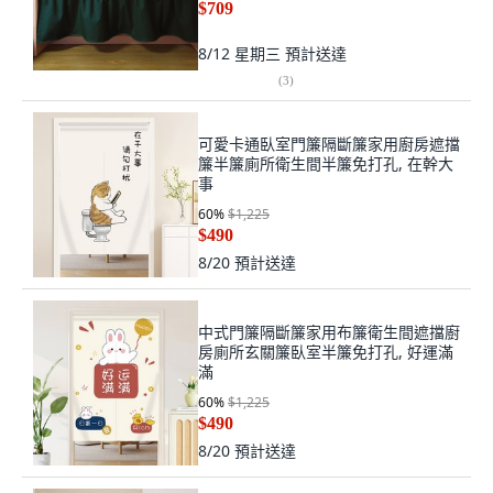
$709
8/12 星期三
預計送達
(
3
)
可愛卡通臥室門簾隔斷簾家用廚房遮擋
簾半簾廁所衛生間半簾免打孔, 在幹大
事
60
%
$1,225
$490
8/20
預計送達
中式門簾隔斷簾家用布簾衛生間遮擋廚
房廁所玄關簾臥室半簾免打孔, 好運滿
滿
60
%
$1,225
$490
8/20
預計送達