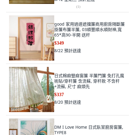
(
1
)
good 家用過道遮擋簾商用廚房隔斷簾
掛簾布簾半簾, 03順豐順水順財神,寬
65*高90-半開 送杆
$349
8/22
預計送達
日式棉麻豎麻窗簾 半簾門簾 免打孔魔
術貼/穿杆簾 含流蘇, 穿杆款 不含杆
+流蘇, 尺寸 麻煩先
$337
8/20
預計送達
DM I Love Home 日式臥室廚房窗簾,
TYPE8