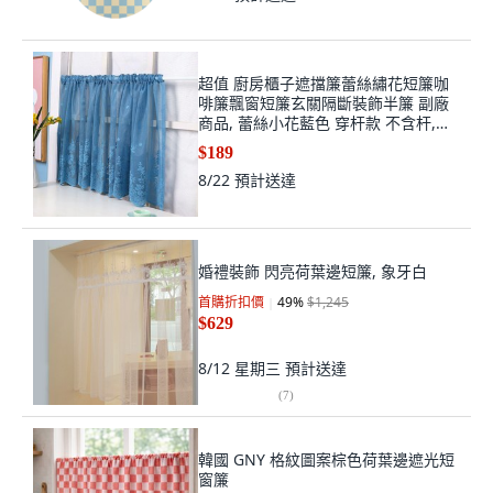
超值 廚房櫃子遮擋簾蕾絲繡花短簾咖
啡簾飄窗短簾玄關隔斷裝飾半簾 副廠
商品, 蕾絲小花藍色 穿杆款 不含杆,平
鋪寬100高40一片式
$189
8/22
預計送達
婚禮裝飾 閃亮荷葉邊短簾, 象牙白
首購折扣價
49
%
$1,245
$629
8/12 星期三
預計送達
(
7
)
韓國 GNY 格紋圖案棕色荷葉邊遮光短
窗簾