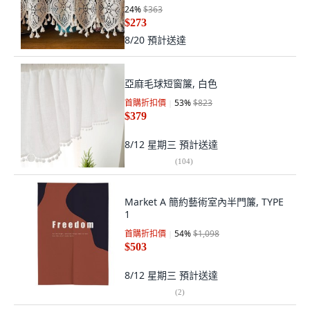
24
%
$363
$273
8/20
預計送達
亞麻毛球短窗簾, 白色
首購折扣價
53
%
$823
$379
8/12 星期三
預計送達
(
104
)
Market A 簡約藝術室內半門簾, TYPE
1
首購折扣價
54
%
$1,098
$503
8/12 星期三
預計送達
(
2
)