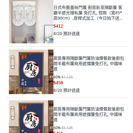
日式布藝蕾絲門簾 廚房臥室隔斷簾 客
廳半遮光隱私簾 免打孔, 短款（寬85*
高90cm）,穿桿式加工（今日拍下送伸
縮桿）
$412
8/20
預計送達
廚房專用隔斷簾門簾防油煙餐飲後廚包
間半截布簾商用遮擋簾免打孔, 中國味
道
60
%
$1,125
$450
8/20
預計送達
廚房專用隔斷簾門簾防油煙餐飲後廚包
間半截布簾商用遮擋簾免打孔, 中國味
道
60
%
$1,125