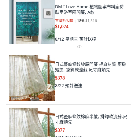
DM I Love Home 植物圖案布料廚房
臥室浴室隔間簾, A款
首購折扣價
18
%
$1,316
$1,074
8/12 星期三
預計送達
(
3
)
日式豎麻條紋紗簾門簾 棉麻材質 廚房
短簾, 掛鉤款流蘇,尺寸麻煩先
$378
8/22
預計送達
日式豎麻條紋棉麻半簾, 掛鉤款流蘇,尺
寸麻煩先
$377