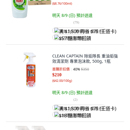
(
$8.76/100ml
)
明天 8/9 (日)
預計送達
(
79
)
满 $1,500 再省 $75 (王道卡)
$57 酷澎幣回饋
CLEAN CAPTAIN 除垢隊長 重油垢強
效清潔劑 專業泡沫款, 500g, 1瓶
首購折扣價
40
%
$350
$210
(
$42.00/100g
)
明天 8/9 (日)
預計送達
(
2
)
满 $1,500 再省 $75 (王道卡)
$18 酷澎幣回饋