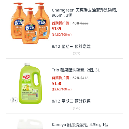
Chamgreen 天惠香去油潔淨洗碗精,
965ml, 3個
首購折扣價
40
%
$233
$139
(
$4.80/100ml
)
8/12 星期三
預計送達
(
387
)
Trio 蘋果醋洗碗精, 2個, 3L
首購折扣價
62
%
$418
$158
(
$2.63/100ml
)
8/12 星期三
預計送達
(
176
)
Kaneyo 廚房清潔劑, 4.5kg, 1個