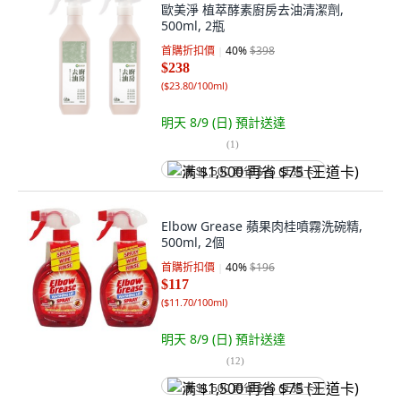
歐美淨 植萃酵素廚房去油清潔劑,
500ml, 2瓶
首購折扣價
40
%
$398
$238
(
$23.80/100ml
)
明天 8/9 (日)
預計送達
(
1
)
满 $1,500 再省 $75 (王道卡)
Elbow Grease 蘋果肉桂噴霧洗碗精,
500ml, 2個
首購折扣價
40
%
$196
$117
(
$11.70/100ml
)
明天 8/9 (日)
預計送達
(
12
)
满 $1,500 再省 $75 (王道卡)