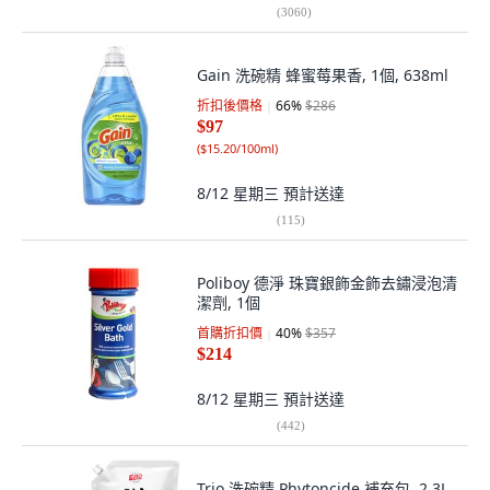
(
3060
)
Gain 洗碗精 蜂蜜莓果香, 1個, 638ml
折扣後價格
66
%
$286
$97
(
$15.20/100ml
)
8/12 星期三
預計送達
(
115
)
Poliboy 德淨 珠寶銀飾金飾去鏽浸泡清
潔劑, 1個
首購折扣價
40
%
$357
$214
8/12 星期三
預計送達
(
442
)
Trio 洗碗精 Phytoncide 補充包, 2.3L,