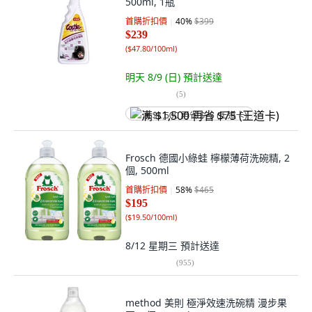
500ml, 1瓶
首購折扣價
40
%
$399
$239
(
$47.80/100ml
)
明天 8/9 (日)
預計送達
(
5
)
满 $1,500 再省 $75 (王道卡)
Frosch 德國小綠蛙 檸檬薄荷洗碗精, 2
個, 500ml
首購折扣價
58
%
$465
$195
(
$19.50/100ml
)
8/12 星期三
預計送達
(
955
)
method 美則 極淨效速洗碗精 漫步果