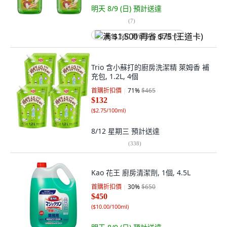
明天 8/9 (日)
預計送達
(
7
)
满 $1,500 再省 $75 (王道卡)
Trio 含小蘇打的廚房洗潔精 萊姆香 補
充包, 1.2L, 4個
首購折扣價
71
%
$465
$132
(
$2.75/100ml
)
8/12 星期三
預計送達
(
338
)
Kao 花王 廚房清潔劑, 1個, 4.5L
首購折扣價
30
%
$650
$450
(
$10.00/100ml
)