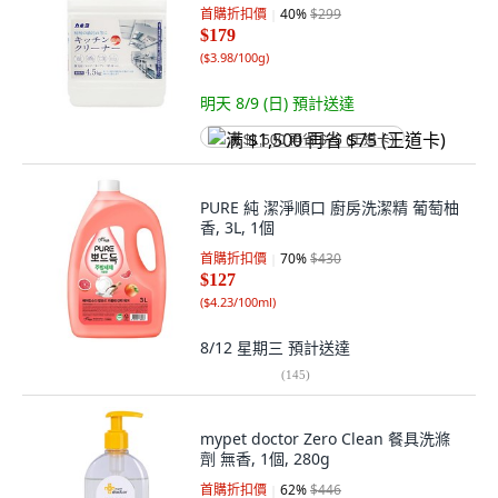
首購折扣價
40
%
$299
$179
(
$3.98/100g
)
明天 8/9 (日)
預計送達
满 $1,500 再省 $75 (王道卡)
PURE 純 潔淨順口 廚房洗潔精 葡萄柚
香, 3L, 1個
首購折扣價
70
%
$430
$127
(
$4.23/100ml
)
8/12 星期三
預計送達
(
145
)
mypet doctor Zero Clean 餐具洗滌
劑 無香, 1個, 280g
首購折扣價
62
%
$446