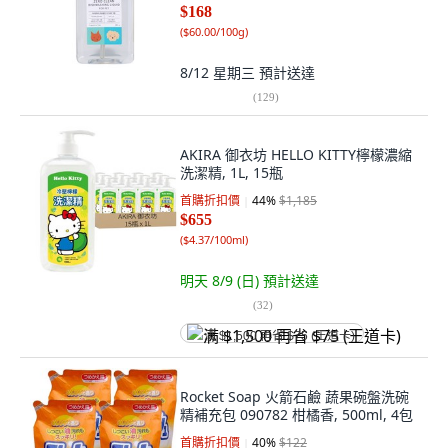
$168
(
$60.00/100g
)
8/12 星期三
預計送達
(
129
)
AKIRA 御衣坊 HELLO KITTY檸檬濃縮
洗潔精, 1L, 15瓶
首購折扣價
44
%
$1,185
$655
(
$4.37/100ml
)
明天 8/9 (日)
預計送達
(
32
)
满 $1,500 再省 $75 (王道卡)
Rocket Soap 火箭石鹼 蔬果碗盤洗碗
精補充包 090782 柑橘香, 500ml, 4包
首購折扣價
40
%
$122