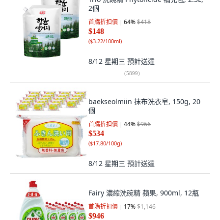
2個
首購折扣價
64
%
$418
$148
(
$3.22/100ml
)
8/12 星期三
預計送達
(
5899
)
baekseolmiin 抹布洗衣皂, 150g, 20
個
首購折扣價
44
%
$966
$534
(
$17.80/100g
)
8/12 星期三
預計送達
Fairy 濃縮洗碗精 蘋果, 900ml, 12瓶
首購折扣價
17
%
$1,146
$946