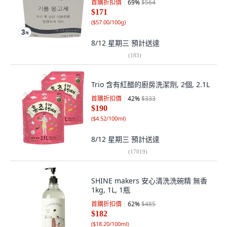
首購折扣價
69
%
$564
$171
(
$57.00/100g
)
8/12 星期三
預計送達
(
183
)
Trio 含有紅醋的廚房洗潔劑, 2個, 2.1L
首購折扣價
42
%
$333
$190
(
$4.52/100ml
)
8/12 星期三
預計送達
(
17019
)
SHINE makers 安心清洗洗碗精 無香
1kg, 1L, 1瓶
首購折扣價
62
%
$485
$182
(
$18.20/100ml
)