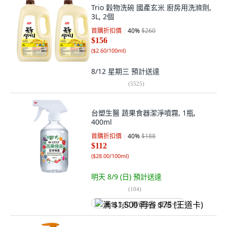
Trio 穀物洗碗 國產玄米 廚房用洗滌劑,
3L, 2個
首購折扣價
40
%
$260
$156
(
$2.60/100ml
)
8/12 星期三
預計送達
(
5525
)
台塑生醫 蔬果食器潔淨噴霧, 1瓶,
400ml
首購折扣價
40
%
$188
$112
(
$28.00/100ml
)
明天 8/9 (日)
預計送達
(
104
)
满 $1,500 再省 $75 (王道卡)