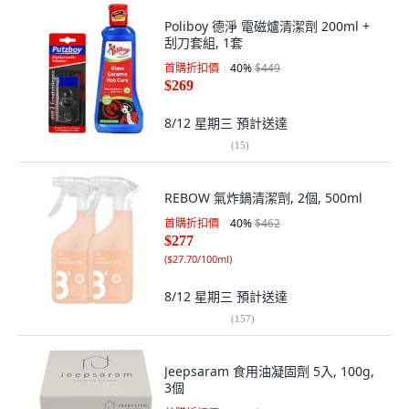
Poliboy 德淨 電磁爐清潔劑 200ml +
刮刀套組, 1套
首購折扣價
40
%
$449
$269
8/12 星期三
預計送達
(
15
)
REBOW 氣炸鍋清潔劑, 2個, 500ml
首購折扣價
40
%
$462
$277
(
$27.70/100ml
)
8/12 星期三
預計送達
(
157
)
Jeepsaram 食用油凝固劑 5入, 100g,
3個