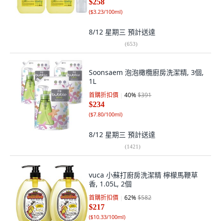
$258
(
$3.23/100ml
)
8/12 星期三
預計送達
(
653
)
Soonsaem 泡泡橄欖廚房洗潔精, 3個,
1L
首購折扣價
40
%
$391
$234
(
$7.80/100ml
)
8/12 星期三
預計送達
(
1421
)
vuca 小蘇打廚房洗潔精 檸檬馬鞭草
香, 1.05L, 2個
首購折扣價
62
%
$582
$217
(
$10.33/100ml
)