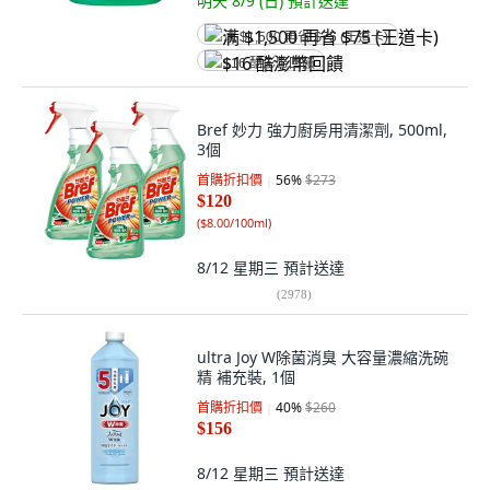
明天 8/9 (日)
預計送達
满 $1,500 再省 $75 (王道卡)
$16 酷澎幣回饋
Bref 妙力 強力廚房用清潔劑, 500ml,
3個
首購折扣價
56
%
$273
$120
(
$8.00/100ml
)
8/12 星期三
預計送達
(
2978
)
ultra Joy W除菌消臭 大容量濃縮洗碗
精 補充裝, 1個
首購折扣價
40
%
$260
$156
8/12 星期三
預計送達