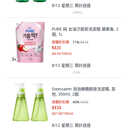
8/12 星期三
預計送達
(
2041
)
PURE 純 去油汙廚房洗潔精 蘋果香, 2
個, 1L
首購折扣價
71
%
$418
$121
(
$6.05/100ml
)
8/12 星期三
預計送達
(
344
)
Soonsaem 泡泡橄欖廚房洗潔精, 其
他, 350ml, 2個
首購折扣價
40
%
$256
$153
(
$21.86/100ml
)
8/12 星期三
預計送達