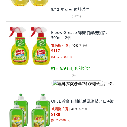
8/12 星期三
預計送達
(
3123
)
Elbow Grease 檸檬噴霧洗碗精,
500ml, 2個
首購折扣價
40
%
$196
$117
(
$11.70/100ml
)
明天 8/9 (日)
預計送達
(
4
)
满 $1,500 再省 $75 (王道卡)
OPEL 歐寶 白柚抗菌洗潔精, 1L, 4罐
首購折扣價
40
%
$218
$130
(
$3.25/100ml
)