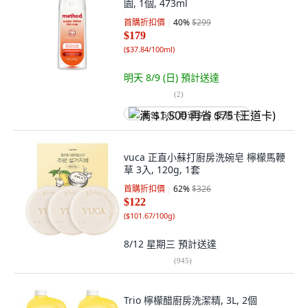
園, 1個, 473ml
首購折扣價
40
%
$299
$179
(
$37.84/100ml
)
明天 8/9 (日)
預計送達
(
2
)
满 $1,500 再省 $75 (王道卡)
vuca 正直小蘇打廚房洗碗皂 檸檬馬鞭
草 3入, 120g, 1套
首購折扣價
62
%
$326
$122
(
$101.67/100g
)
8/12 星期三
預計送達
(
945
)
Trio 檸檬醋廚房洗潔精, 3L, 2個