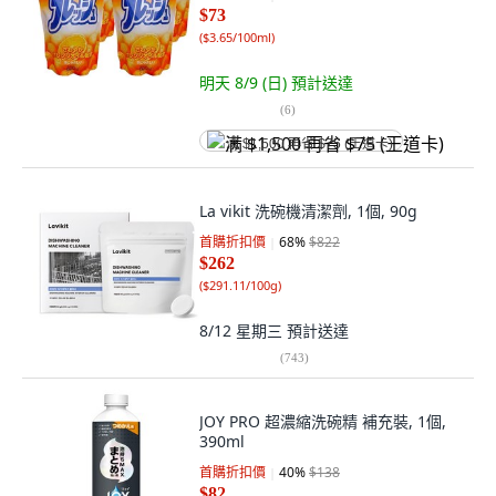
$73
(
$3.65/100ml
)
明天 8/9 (日)
預計送達
(
6
)
满 $1,500 再省 $75 (王道卡)
La vikit 洗碗機清潔劑, 1個, 90g
首購折扣價
68
%
$822
$262
(
$291.11/100g
)
8/12 星期三
預計送達
(
743
)
JOY PRO 超濃縮洗碗精 補充裝, 1個,
390ml
首購折扣價
40
%
$138
$82