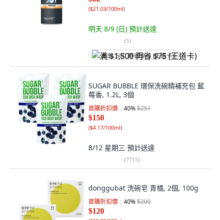
(
$21.03/100ml
)
明天 8/9 (日)
預計送達
(
5
)
满 $1,500 再省 $75 (王道卡)
SUGAR BUBBLE 環保洗碗精補充包 藍
莓香, 1.2L, 3個
首購折扣價
40
%
$251
$150
(
$4.17/100ml
)
8/12 星期三
預計送達
(
7715
)
donggubat 洗碗皂 青橘, 2個, 100g
首購折扣價
40
%
$200
$120