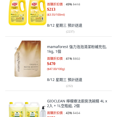
首購折扣價
49
%
$418
$213
(
$3.55/100ml
)
8/12 星期三
預計送達
(
2237
)
mamaforest 強力泡泡清潔粉補充包,
1kg, 1個
首購折扣價
41
%
$802
$470
(
$47.00/100g
)
8/12 星期三
預計送達
(
232
)
GIOCLEAN 檸檬療法廚房洗碗精 4L x
2入 + 1L空瓶組, 2個
首購折扣價
43
%
$454