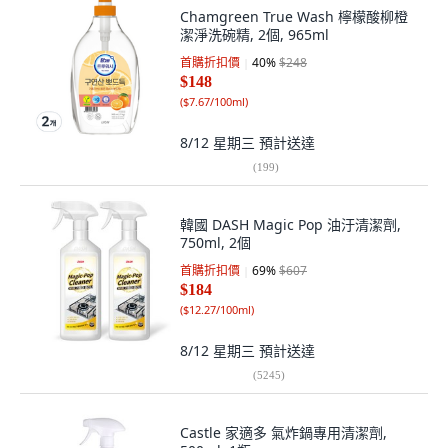
Chamgreen True Wash 檸檬酸柳橙
潔淨洗碗精, 2個, 965ml
首購折扣價
40
%
$248
$148
(
$7.67/100ml
)
8/12 星期三
預計送達
(
199
)
韓國 DASH Magic Pop 油汙清潔劑,
750ml, 2個
首購折扣價
69
%
$607
$184
(
$12.27/100ml
)
8/12 星期三
預計送達
(
5245
)
Castle 家適多 氣炸鍋專用清潔劑,