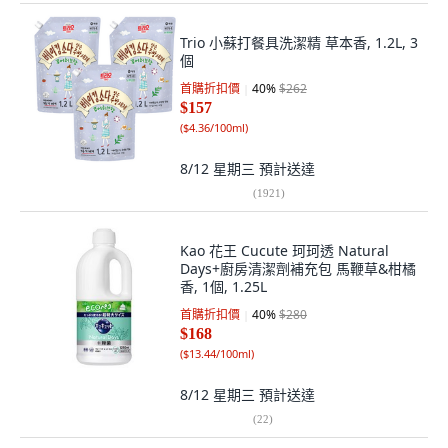
Trio 小蘇打餐具洗潔精 草本香, 1.2L, 3
個
首購折扣價
40
%
$262
$157
(
$4.36/100ml
)
8/12 星期三
預計送達
(
1921
)
Kao 花王 Cucute 珂珂透 Natural
Days+廚房清潔劑補充包 馬鞭草&柑橘
香, 1個, 1.25L
首購折扣價
40
%
$280
$168
(
$13.44/100ml
)
8/12 星期三
預計送達
(
22
)