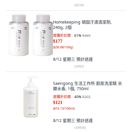
(
6210
)
Homekeeping 頑固汙漬清潔劑,
240g, 2個
首購折扣價
61
%
$460
$177
(
$36.88/100g
)
8/12 星期三
預計送達
(
3392
)
Saengong 生活工作所 廚房洗潔精 米
糠水香, 1個, 750ml
首購折扣價
40
%
$203
$121
(
$16.13/100ml
)
8/12 星期三
預計送達
(
10934
)