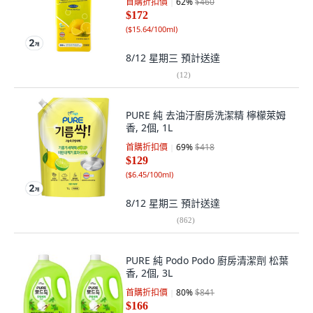
首購折扣價
62
%
$460
$172
(
$15.64/100ml
)
8/12 星期三
預計送達
(
12
)
PURE 純 去油汙廚房洗潔精 檸檬萊姆
香, 2個, 1L
首購折扣價
69
%
$418
$129
(
$6.45/100ml
)
8/12 星期三
預計送達
(
862
)
PURE 純 Podo Podo 廚房清潔劑 松葉
香, 2個, 3L
首購折扣價
80
%
$841
$166