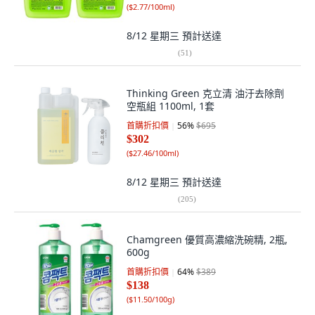
(
$2.77/100ml
)
8/12 星期三
預計送達
(
51
)
Thinking Green 克立清 油汙去除劑
空瓶組 1100ml, 1套
首購折扣價
56
%
$695
$302
(
$27.46/100ml
)
8/12 星期三
預計送達
(
205
)
Chamgreen 優質高濃縮洗碗精, 2瓶,
600g
首購折扣價
64
%
$389
$138
(
$11.50/100g
)