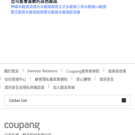
您可能會喜歡的其他產品
伸縮水龍頭
流理台水龍頭
廚房立式水龍頭
三用水龍頭
ro龍頭
壁式廚房水龍頭
廚房壁式龍頭
水龍頭起泡器
Investor Relations
關於酷澎
Coupang使用者條款
退換貨政策
信任管理中心
顧客隱私權政策通知
安心購物
資訊安全
資訊安全及隱私保護認證
加入酷澎商城
Global Site