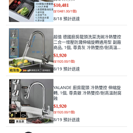
$10,481
(
$10481.00/1個
)
8/18
預計送達
超值 德國廚房龍頭洗菜洗碗冷熱雙控
二合一增壓防濺伸縮旋轉通用型 副廠
商品, 1個, 尊貴灰 冷熱雙控/耐高溫耐
腐蝕
$1,920
(
$1920.00/1個
)
8/19
預計送達
YALANDE 廚房龍頭 冷熱雙控 伸縮旋
轉, 1個, 尊貴銀 冷熱雙控/耐高溫耐腐
蝕
$1,920
(
$1920.00/1個
)
8/19
預計送達