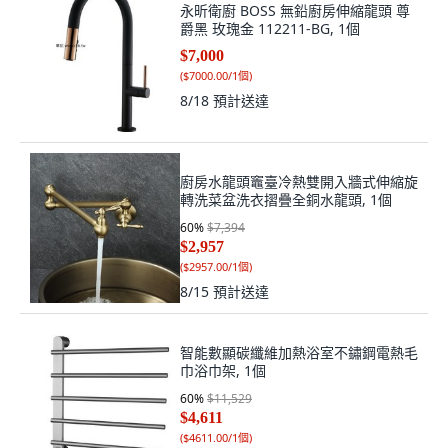
永昕衛廚 BOSS 無鉛廚房伸縮龍頭 尊
爵黑 玫瑰金 112211-BG, 1個
$7,000
(
$7000.00/1個
)
8/18
預計送達
廚房水龍頭竈臺冷熱雙開入牆式伸縮旋
轉洗菜盆洗衣摺疊全銅水龍頭, 1個
60
%
$7,394
$2,957
(
$2957.00/1個
)
8/15
預計送達
智能數顯碳纖維加熱浴室不鏽鋼電熱毛
巾浴巾架, 1個
60
%
$11,529
$4,611
(
$4611.00/1個
)