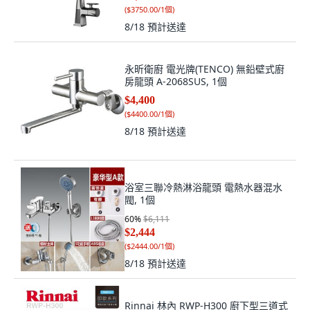
(
$3750.00/1個
)
8/18
預計送達
永昕衛廚 電光牌(TENCO) 無鉛壁式廚
房龍頭 A-2068SUS, 1個
$4,400
(
$4400.00/1個
)
8/18
預計送達
浴室三聯冷熱淋浴龍頭 電熱水器混水
閥, 1個
60
%
$6,111
$2,444
(
$2444.00/1個
)
8/18
預計送達
Rinnai 林內 RWP-H300 廚下型三道式