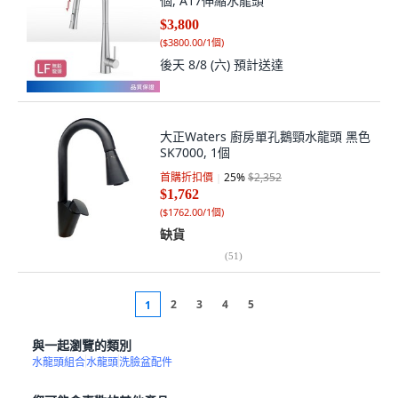
個, A17伸縮水龍頭
$3,800
(
$3800.00/1個
)
後天 8/8 (六)
預計送達
大正Waters 廚房單孔鵝頸水龍頭 黑色
SK7000, 1個
首購折扣價
25
%
$2,352
$1,762
(
$1762.00/1個
)
缺貨
(
51
)
2
3
4
5
1
與一起瀏覽的類別
水龍頭組合
水龍頭
洗臉盆配件