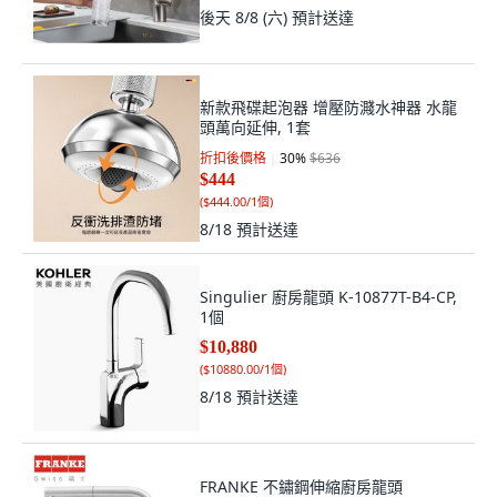
後天 8/8 (六)
預計送達
新款飛碟起泡器 增壓防濺水神器 水龍
頭萬向延伸, 1套
折扣後價格
30
%
$636
$444
(
$444.00/1個
)
8/18
預計送達
Singulier 廚房龍頭 K-10877T-B4-CP,
1個
$10,880
(
$10880.00/1個
)
8/18
預計送達
FRANKE 不鏽鋼伸縮廚房龍頭