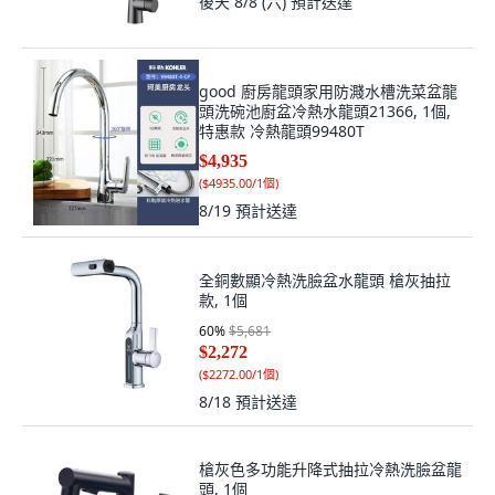
後天 8/8 (六)
預計送達
good 廚房龍頭家用防濺水槽洗菜盆龍
頭洗碗池廚盆冷熱水龍頭21366, 1個,
特惠款 冷熱龍頭99480T
$4,935
(
$4935.00/1個
)
8/19
預計送達
全銅數顯冷熱洗臉盆水龍頭 槍灰抽拉
款, 1個
60
%
$5,681
$2,272
(
$2272.00/1個
)
8/18
預計送達
槍灰色多功能升降式抽拉冷熱洗臉盆龍
頭, 1個