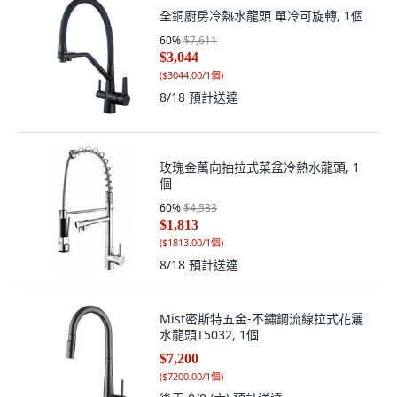
全銅廚房冷熱水龍頭 單冷可旋轉, 1個
60
%
$7,611
$3,044
(
$3044.00/1個
)
8/18
預計送達
玫瑰金萬向抽拉式菜盆冷熱水龍頭, 1
個
60
%
$4,533
$1,813
(
$1813.00/1個
)
8/18
預計送達
Mist密斯特五金-不鏽鋼流線拉式花灑
水龍頭T5032, 1個
$7,200
(
$7200.00/1個
)