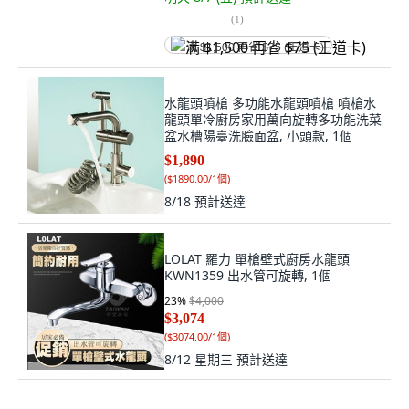
(
1
)
满 $1,500 再省 $75 (王道卡)
水龍頭噴槍 多功能水龍頭噴槍 噴槍水
龍頭單冷廚房家用萬向旋轉多功能洗菜
盆水槽陽臺洗臉面盆, 小頭款, 1個
$1,890
(
$1890.00/1個
)
8/18
預計送達
LOLAT 羅力 單槍壁式廚房水龍頭
KWN1359 出水管可旋轉, 1個
23
%
$4,000
$3,074
(
$3074.00/1個
)
8/12 星期三
預計送達