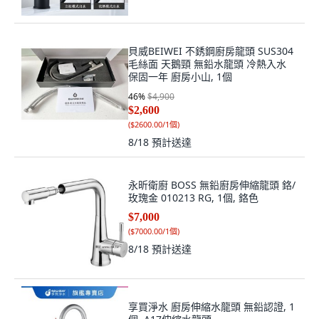
貝威BEIWEI 不銹鋼廚房龍頭 SUS304
毛絲面 天鵝頸 無鉛水龍頭 冷熱入水
保固一年 廚房小山, 1個
46
%
$4,900
$2,600
(
$2600.00/1個
)
8/18
預計送達
永昕衛廚 BOSS 無鉛廚房伸縮龍頭 鉻/
玫瑰金 010213 RG, 1個, 鉻色
$7,000
(
$7000.00/1個
)
8/18
預計送達
享買淨水 廚房伸縮水龍頭 無鉛認證, 1