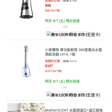
首購折扣價
40
%
$144
$86
(
$86.00/1個
)
明天 8/7 (五)
預計送達
(
82
)
满 $1,500 再省 $75 (王道卡)
小麥購物 單功能軟管 360度萬向水龍
頭起泡器 L914, 1個
首購折扣價
40
%
$179
$107
(
$107.00/1個
)
明天 8/7 (五)
預計送達
(
6
)
满 $1,500 再省 $75 (王道卡)
MotherSCENT 水龍頭濾芯+濾芯替換