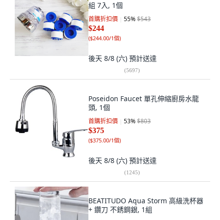
組 7入, 1個
首購折扣價
55
%
$543
$244
(
$244.00/1個
)
後天 8/8 (六)
預計送達
(
5697
)
Poseidon Faucet 單孔伸縮廚房水龍
頭, 1個
首購折扣價
53
%
$803
$375
(
$375.00/1個
)
後天 8/8 (六)
預計送達
(
1245
)
BEATITUDO Aqua Storm 高級洗杯器
+ 鑽刀 不銹鋼銀, 1組