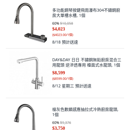
多功能鋼琴按鍵飛雨瀑布304不鏽鋼廚
房大單槽水槽, 1個
60
%
$10,058
$4,023
(
$4023.00/1個
)
8/18
預計送達
DAY&DAY 日日 不鏽鋼無鉛廚房混合三
用龍頭 逆滲透專用 檯面式水龍頭, 1個
$8,599
(
$8599.00/1個
)
8/12 星期三
預計送達
槍灰色數顯感應抽拉式冷熱廚房龍頭,
1個
60
%
$9,376
$3,750