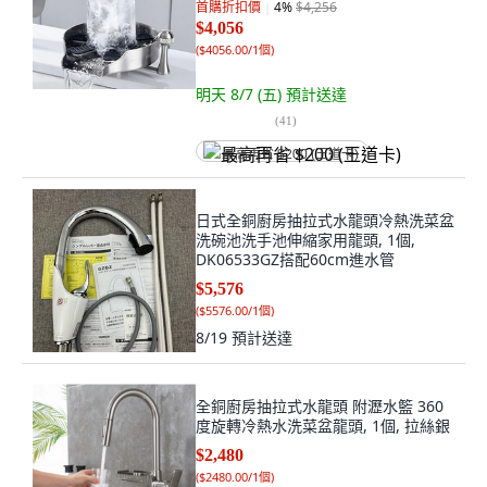
首購折扣價
4
%
$4,256
$4,056
(
$4056.00/1個
)
明天 8/7 (五)
預計送達
(
41
)
最高再省 $200 (王道卡)
日式全銅廚房抽拉式水龍頭冷熱洗菜盆
洗碗池洗手池伸縮家用龍頭, 1個,
DK06533GZ搭配60cm進水管
$5,576
(
$5576.00/1個
)
8/19
預計送達
全銅廚房抽拉式水龍頭 附瀝水籃 360
度旋轉冷熱水洗菜盆龍頭, 1個, 拉絲銀
$2,480
(
$2480.00/1個
)