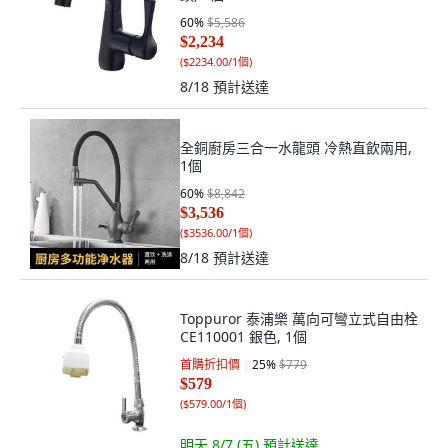
60
%
$5,586
$2,234
(
$2234.00/1個
)
8/18
預計送達
全銅廚房三合一水龍頭 冷熱直飲兩用,
1個
60
%
$8,842
$3,536
(
$3536.00/1個
)
8/18
預計送達
Toppuror 泰浦樂 萬向可彎立式自由栓
CE110001 銀色, 1個
首購折扣價
25
%
$779
$579
(
$579.00/1個
)
明天 8/7 (五)
預計送達