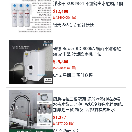
淨水器 SUS#304 不鏽鋼出水龍頭, 1個
$12,400
(
$12400.00/1個
)
後天 8/8 (六)
預計送達
普德 Buder BD-3006A 霧面不鏽鋼龍
頭 廚下型 冷熱飲水機, 1個
$29,800
(
$29800.00/1個
)
8/12 星期三
預計送達
廚房抽拉三檔龍頭 銅芯冷熱伸縮旋轉
水槽水龍頭, 1個, 配送冷熱進水管兩條,
加厚經典款-槍灰- 冷熱雙模式出水
$1,277
(
$1277.00/1個
)
8/19
預計送達