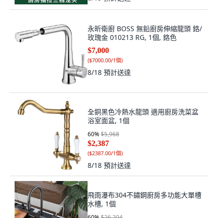
永昕衛廚 BOSS 無鉛廚房伸縮龍頭 鉻/
玫瑰金 010213 RG, 1個, 鉻色
$7,000
(
$7000.00/1個
)
8/18
預計送達
全銅黑色冷熱水龍頭 適用廚房洗菜盆
浴室面盆, 1個
60
%
$5,968
$2,387
(
$2387.00/1個
)
8/18
預計送達
飛雨瀑布304不鏽鋼廚房多功能大單槽
水槽, 1個
60
%
$26,204