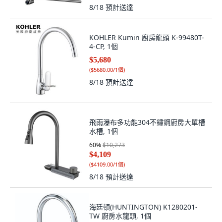
8/18
預計送達
KOHLER Kumin 廚房龍頭 K-99480T-
4-CP, 1個
$5,680
(
$5680.00/1個
)
8/18
預計送達
飛雨瀑布多功能304不鏽鋼廚房大單槽
水槽, 1個
60
%
$10,273
$4,109
(
$4109.00/1個
)
8/18
預計送達
海廷頓(HUNTINGTON) K1280201-
TW 廚房水龍頭, 1個