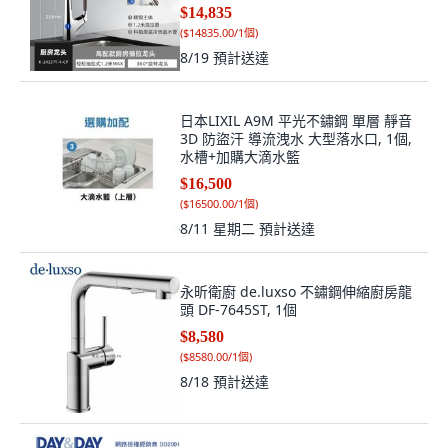
24337T
$14,835
(
$14835.00/1個
)
8/19
預計送達
日本LIXIL A9M 平光不鏽鋼 單層 靜音
3D 防盜汗 導流洩水 大型落水口, 1個,
水槽+加購大滴水籃
$16,500
(
$16500.00/1個
)
8/11 星期二
預計送達
永昕衛廚 de.luxso 不鏽鋼伸縮廚房龍
頭 DF-7645ST, 1個
$8,580
(
$8580.00/1個
)
8/18
預計送達