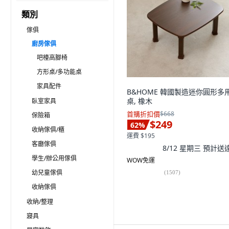
類別
傢俱
廚房傢俱
吧檯高腳椅
方形桌/多功能桌
家具配件
B&HOME 韓國製造迷你圓形多
桌, 橡木
臥室家具
首購折扣價
$668
保險箱
$249
62
%
收納傢俱/櫃
運費 $195
客廳傢俱
8/12 星期三
預計送
學生/辦公用傢俱
WOW免運
幼兒童傢俱
(
1507
)
收納傢俱
收納/整理
寢具