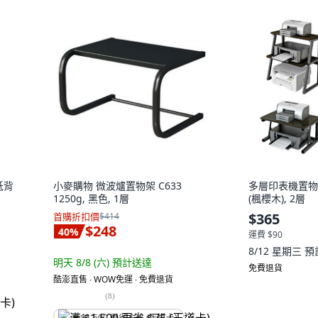
低背
小麥購物 微波爐置物架 C633
多層印表機置物
1250g, 黑色, 1層
(楓櫻木), 2層
$365
首購折扣價
$414
$248
40
%
運費 $90
8/12 星期三
預
明天 8/8 (六)
預計送達
免費退貨
酷澎直售 ∙ WOW免運 ∙ 免費退貨
(
8
)