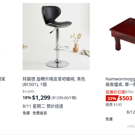
廳家
特蘭德 旋轉升降皮革吧檯椅, 黑色
Namwonmog
(BC001), 1個
級香爐桌, 單一
$1,599
首購折扣價
$752
$1,299
$503
18
%
(
$1299.00/1個
)
33
%
運費 $195
8/11 星期二
預計送達
8/
免運 ∙ 免費退貨
免運
(
165