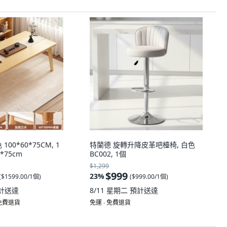
00*60*75CM, 1
特蘭德 旋轉升降皮革吧檯椅, 白色
*75cm
BC002, 1個
$1,299
$999
23
%
(
$1599.00/1個
)
(
$999.00/1個
)
計送達
8/11 星期二
預計送達
 免費退貨
免運 ∙ 免費退貨