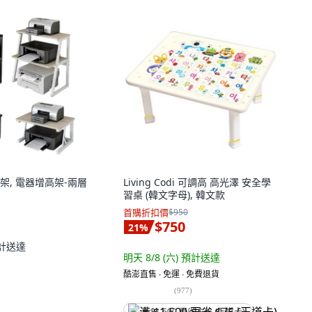
架, 電器增高架-兩層
Living Codi 可調高 高光澤 安全學
習桌 (韓文字母), 韓文款
首購折扣價
$950
$750
21
%
計送達
明天 8/8 (六)
預計送達
酷澎直售 ∙ 免運 ∙ 免費退貨
(
977
)