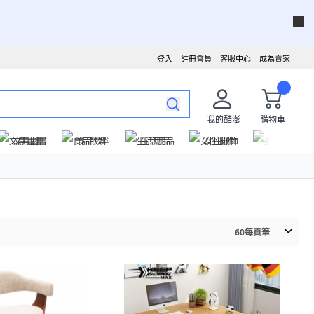
登入
註冊會員
客服中心
成為賣家
我的酷澎
購物車
文具圖書
食品飲料
生活用品
女性服飾
運動戶外
60
每頁筆