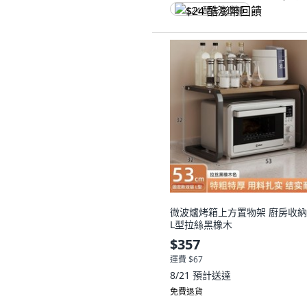
$24 酷澎幣回饋
微波爐烤箱上方置物架 廚房收納
L型拉絲黑橡木
$357
運費 $67
8/21
預計送達
免費退貨