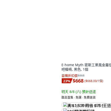
E-home Myth 密斯工業風金屬
吧檯椅, 黑色, 1個
首購折扣價
$868
$668
23
%
(
$668.00/1個
)
明天 8/8 (六)
預計送達
酷澎直售 ∙ 免運 ∙ 免費退貨
满 $1,500 再省 $75 (王道卡)
$16 酷澎幣回饋