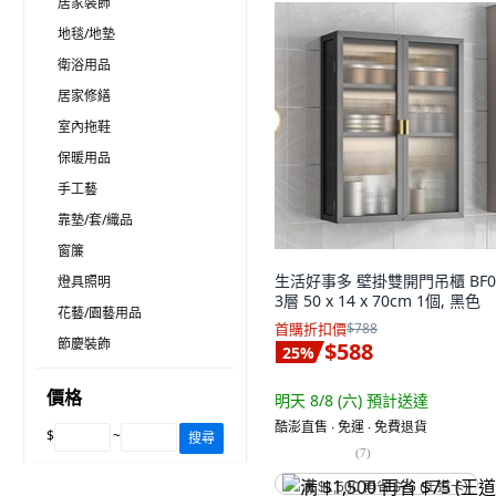
居家裝飾
地毯/地墊
衛浴用品
居家修繕
室內拖鞋
保暖用品
手工藝
靠墊/套/織品
窗簾
生活好事多 壁掛雙開門吊櫃 BF0
燈具照明
3層 50 x 14 x 70cm 1個, 黑色
花藝/園藝用品
首購折扣價
$788
節慶裝飾
$588
25
%
價格
明天 8/8 (六)
預計送達
酷澎直售 ∙ 免運 ∙ 免費退貨
$
~
搜尋
(
7
)
满 $1,500 再省 $75 (王道卡)