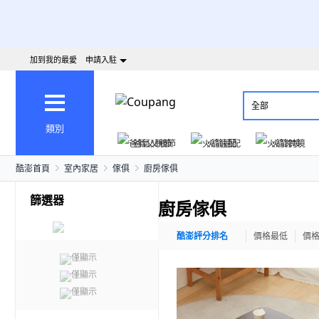
加到我的最愛
申請入駐
全部
類別
爸氣父親節
火箭速配
火箭跨境
酷澎首頁
室內家居
傢俱
廚房傢俱
篩選器
廚房傢俱
酷澎評分排名
價格最低
價
僅顯示
僅顯示
僅顯示