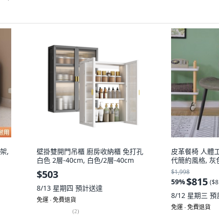
架,
壁掛雙開門吊櫃 廚房收納櫃 免打孔
皮革餐椅 人體
白色 2層-40cm, 白色/2層-40cm
代簡約風格, 灰色
$503
$1,998
$815
59
%
(
$8
8/13 星期四
預計送達
8/12 星期三
預
免運 ∙ 免費退貨
免運 ∙ 免費退貨
(
2
)