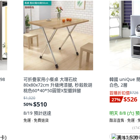
98
可折疊家用小餐桌 大理石紋
韓國 uniQue
80x80x72cm 升級烤漆腿, 秒殺款胡
白色, 2層
桃色60*40*50圓管X型鍍鋅腿
首購折扣價
$726
$526
$1,020
27
%
$510
50
%
8/19
預計送達
明天 8/8 (六)
預
免運 ∙ 免費退貨
酷澎直售 ∙ 免運 ∙
(
174
满 $1,500 再