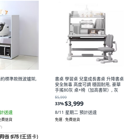
 簡約標準款微波爐架,
書桌 學習桌 兒童成長書桌 升降書桌
安全無毒 高度可調 穩固耐用, 豪華
手搖80灰 桌+椅（加高書架）, 灰
$5,999
$3,999
33
%
計送達
8/11 星期二
預計送達
 免費退貨
免運 ∙ 免費退貨
7
)
省 $75 (王道卡)