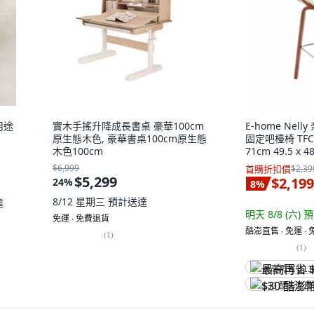
用途
實木手搖升降成長書桌 豪華100cm
E-home Nel
原生態木色, 豪華書桌100cm原生態
固定吧檯椅 TFC1
木色100cm
71cm 49.5 x 4
個
$6,999
首購折扣價
$2,39
$5,299
$2,199
24
%
8
%
8/12 星期三
預計送達
達
明天 8/8 (六)
預
免運 ∙ 免費退貨
酷澎直售 ∙ 免運 ∙
(
1
)
(
1
)
最高再省 $11
$30 酷澎幣