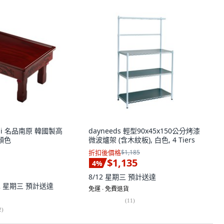
gi 名品南原 韓國製高
dayneeds 輕型90x45x150公分烤漆
顏色
微波爐架 (含木紋板), 白色, 4 Tiers
折扣後價格
$1,185
$1,135
4
%
8/12 星期三
預計送達
12 星期三
預計送達
免運 ∙ 免費退貨
(
11
)
2
)