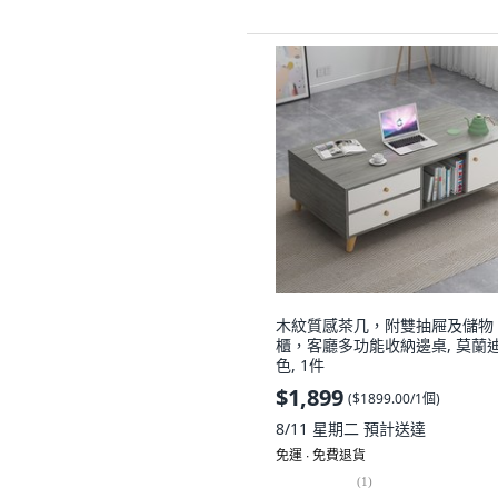
木紋質感茶几，附雙抽屜及儲物
櫃，客廳多功能收納邊桌, 莫蘭
色, 1件
$1,899
(
$1899.00/1個
)
8/11 星期二
預計送達
免運 ∙ 免費退貨
(
1
)