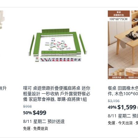
無升
噗可 桌遊樂趣折疊便攜麻將桌 迷你
餐桌 田園橡木色 1
輕量設計 一秒收納 戶外露營野餐必
件, 木色100*60
備 家庭聚會神器, 單購-麻將牌1組
$3,196
$1,599
$998
49
%
$499
50
%
8/11 星期二
預
8/11 星期二
預計送達
免運 ∙ 今天出貨 ∙
免運 ∙ 免費退貨