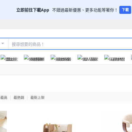
立即前往下載App
不錯過最新優惠、更多功能等著你！
下載
嬰幼兒
保健醫療
美妝保養
個人清潔
玩具休閒
格最高
最熱銷
最新上架