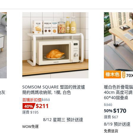
SOMSOM SQUARE 堅固的微波爐
暖白色折疊電腦
迪灰
簡約媽媽收納架, 1欄, 白色
40cm 高度可調 
60*40摺疊桌
首購折扣價
$353
$211
$340
40
%
$170
50
%
運費 $195
運費 $67
8/12 星期三
預計送達
8/19
預計送達
WOW免運
免費退貨