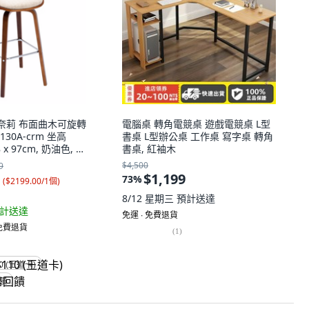
ly 奈莉 布面曲木可旋轉
電腦桌 轉角電競桌 遊戲電競桌 L型
30A-crm 坐高
書桌 L型辦公桌 工作桌 寫字桌 轉角
8 x 97cm, 奶油色, 1
書桌, 紅袖木
$4,500
9
$1,199
73
%
(
$2199.00/1個
)
8/12 星期三
預計送達
計送達
免運 ∙ 免費退貨
 免費退貨
(
1
)
0 (王道卡)
回饋