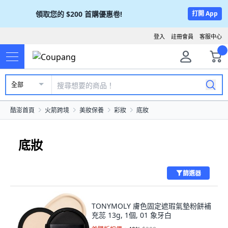
領取您的
$200
首購優惠卷!
打開 App
登入
註冊會員
客服中心
全部
酷澎首頁
火箭跨境
美妝保養
彩妝
底妝
底妝
篩選器
TONYMOLY 膚色固定遮瑕氣墊粉餅補
充蕊 13g, 1個, 01 象牙白