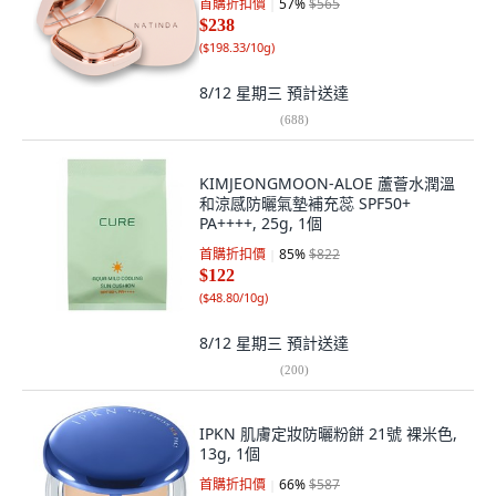
首購折扣價
57
%
$565
$238
(
$198.33/10g
)
8/12 星期三
預計送達
(
688
)
KIMJEONGMOON-ALOE 蘆薈水潤溫
和涼感防曬氣墊補充蕊 SPF50+
PA++++, 25g, 1個
首購折扣價
85
%
$822
$122
(
$48.80/10g
)
8/12 星期三
預計送達
(
200
)
IPKN 肌膚定妝防曬粉餅 21號 裸米色,
13g, 1個
首購折扣價
66
%
$587