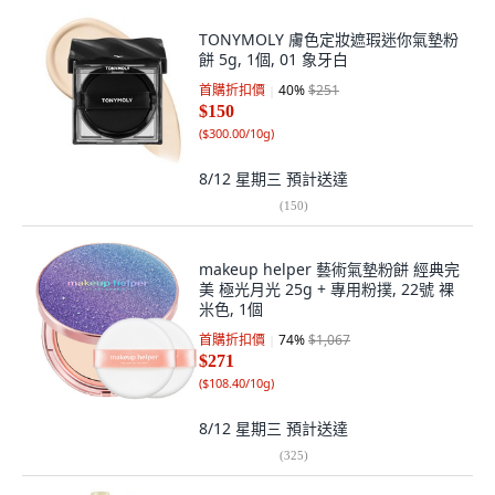
TONYMOLY 膚色定妝遮瑕迷你氣墊粉
餅 5g, 1個, 01 象牙白
首購折扣價
40
%
$251
$150
(
$300.00/10g
)
8/12 星期三
預計送達
(
150
)
makeup helper 藝術氣墊粉餅 經典完
美 極光月光 25g + 專用粉撲, 22號 裸
米色, 1個
首購折扣價
74
%
$1,067
$271
(
$108.40/10g
)
8/12 星期三
預計送達
(
325
)