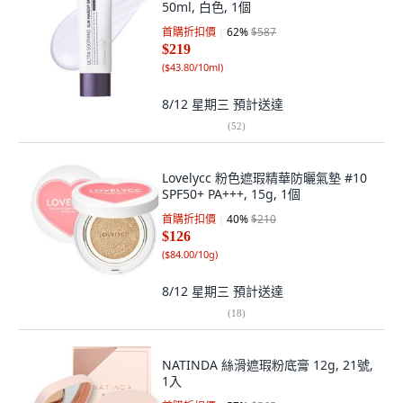
50ml, 白色, 1個
首購折扣價
62
%
$587
$219
(
$43.80/10ml
)
8/12 星期三
預計送達
(
52
)
Lovelycc 粉色遮瑕精華防曬氣墊 #10
SPF50+ PA+++, 15g, 1個
首購折扣價
40
%
$210
$126
(
$84.00/10g
)
8/12 星期三
預計送達
(
18
)
NATINDA 絲滑遮瑕粉底膏 12g, 21號,
1入