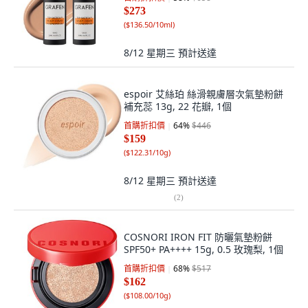
$273
(
$136.50/10ml
)
8/12 星期三
預計送達
espoir 艾絲珀 絲滑親膚層次氣墊粉餅
補充蕊 13g, 22 花瓣, 1個
首購折扣價
64
%
$446
$159
(
$122.31/10g
)
8/12 星期三
預計送達
(
2
)
COSNORI IRON FIT 防曬氣墊粉餅
SPF50+ PA++++ 15g, 0.5 玫瑰梨, 1個
首購折扣價
68
%
$517
$162
(
$108.00/10g
)