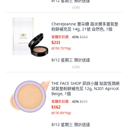
8/12 星期三
預計送達
(
159
)
ChereJeanne 豐朵糖 路米爾多蕾氣墊
粉餅補充蕊 14g, 21號 自然色, 1個
首購折扣價
40
%
$353
$211
(
$150.72/10g
)
8/12 星期三
預計送達
(
226
)
THE FACE SHOP 菲詩小舖 貼妝恆潤網
狀氣墊粉餅補充蕊 12g, N201 Apricot
Beige, 1個
首購折扣價
40
%
$271
$162
(
$135.00/10g
)
8/12 星期三
預計送達