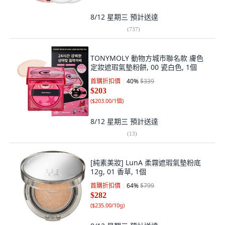
8/12 星期三
預計送達
(
737
)
TONYMOLY 動物方城市聯名款 膚色
定妝遮瑕氣墊粉餅, 00 瓷白色, 1個
首購折扣價
40
%
$339
$203
(
$203.00/1個
)
8/12 星期三
預計送達
(
13
)
[純素美妝] LunA 柔霧遮瑕氣墊粉底
12g, 01 香草, 1個
首購折扣價
64
%
$799
$282
(
$235.00/10g
)