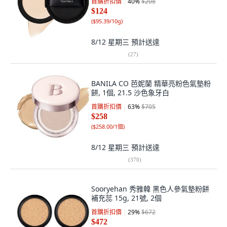
首購折扣價
40
%
$208
$124
(
$95.39/10g
)
8/12 星期三
預計送達
(
27
)
BANILA CO 芭妮蘭 精華亮粉色氣墊粉
餅, 1個, 21.5 沙色象牙白
首購折扣價
63
%
$705
$258
(
$258.00/1個
)
8/12 星期三
預計送達
(
370
)
Sooryehan 秀雅韓 黑色人參氣墊粉餅
補充蕊 15g, 21號, 2個
首購折扣價
29
%
$672
$472