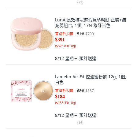
(
22
)
LunA 長效持妝遮瑕氣墊粉餅 正裝+補
充蕊組合, 1個, 17N 象牙米色
首購折扣價
51
%
$799
$391
(
$325.83/10g
)
8/12 星期三
預計送達
Lamelin Air Fit 控油蜜粉餅 12g, 1個,
白色
首購折扣價
68
%
$587
$184
(
$153.33/10g
)
8/12 星期三
預計送達
(
16
)