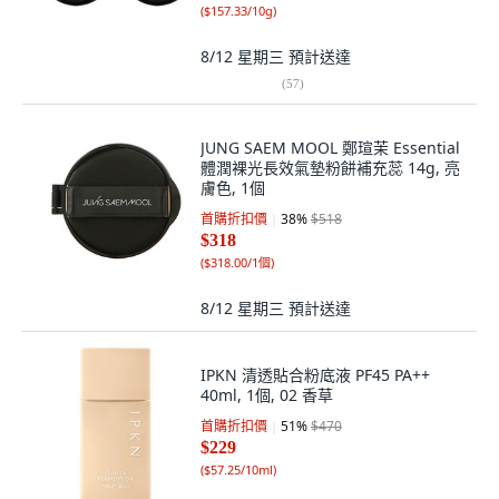
(
$157.33/10g
)
8/12 星期三
預計送達
(
57
)
JUNG SAEM MOOL 鄭瑄茉 Essential
體潤裸光長效氣墊粉餅補充蕊 14g, 亮
膚色, 1個
首購折扣價
38
%
$518
$318
(
$318.00/1個
)
8/12 星期三
預計送達
IPKN 清透貼合粉底液 PF45 PA++
40ml, 1個, 02 香草
首購折扣價
51
%
$470
$229
(
$57.25/10ml
)