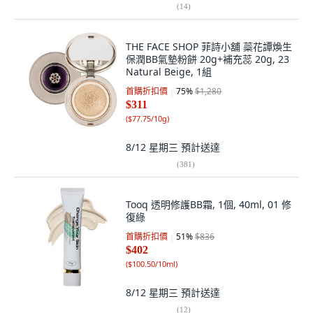
(
14
)
THE FACE SHOP 菲詩小舖 蘂花譚煥生
保潤BB氣墊粉餅 20g+補充蕊 20g, 23
Natural Beige, 1組
首購折扣價
75
%
$1,280
$311
(
$77.75/10g
)
8/12 星期三
預計送達
(
381
)
Tooq 透明修護BB霜, 1個, 40ml, 01 修
復綠
首購折扣價
51
%
$836
$402
(
$100.50/10ml
)
8/12 星期三
預計送達
(
12
)