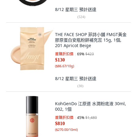
8/12 星期三
預計送達
(
524
)
THE FACE SHOP 菲詩小舖 FMGT黃金
膠原蛋白安瓶粉餅補充蕊 15g, 1個,
201 Apricot Beige
首購折扣價
69
%
$423
$130
(
$86.67/10g
)
8/12 星期三
預計送達
(
30
)
KohGenDo 江原道 水潤粉底液 30ml,
002, 1個
首購折扣價
45
%
$1,480
$810
(
$270.00/10ml
)