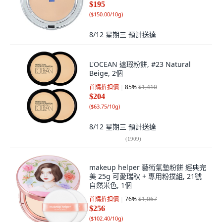
$195
(
$150.00/10g
)
8/12 星期三
預計送達
L'OCEAN 遮瑕粉餅, #23 Natural
Beige, 2個
首購折扣價
85
%
$1,410
$204
(
$63.75/10g
)
8/12 星期三
預計送達
(
1909
)
makeup helper 藝術氣墊粉餅 經典完
美 25g 可愛瑞秋 + 專用粉撲組, 21號
自然米色, 1個
首購折扣價
76
%
$1,067
$256
(
$102.40/10g
)