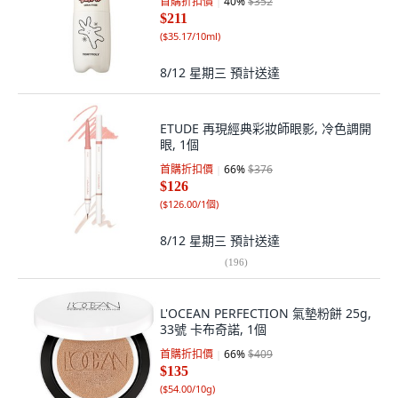
首購折扣價
40
%
$352
$211
(
$35.17/10ml
)
8/12 星期三
預計送達
ETUDE 再現經典彩妝師眼影, 冷色調開
眼, 1個
首購折扣價
66
%
$376
$126
(
$126.00/1個
)
8/12 星期三
預計送達
(
196
)
L'OCEAN PERFECTION 氣墊粉餅 25g,
33號 卡布奇諾, 1個
首購折扣價
66
%
$409
$135
(
$54.00/10g
)