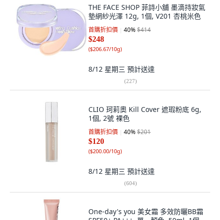
THE FACE SHOP 菲詩小舖 墨滴持妝氣
墊網紗光澤 12g, 1個, V201 杏桃米色
首購折扣價
40
%
$414
$248
(
$206.67/10g
)
8/12 星期三
預計送達
(
227
)
CLIO 珂莉奧 Kill Cover 遮瑕粉底 6g,
1個, 2號 裸色
首購折扣價
40
%
$201
$120
(
$200.00/10g
)
8/12 星期三
預計送達
(
604
)
One-day's you 美女霜 多效防曬BB霜