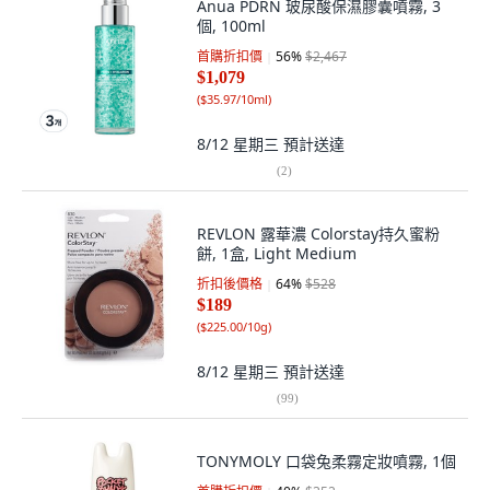
Anua PDRN 玻尿酸保濕膠囊噴霧, 3
個, 100ml
首購折扣價
56
%
$2,467
$1,079
(
$35.97/10ml
)
8/12 星期三
預計送達
(
2
)
REVLON 露華濃 Colorstay持久蜜粉
餅, 1盒, Light Medium
折扣後價格
64
%
$528
$189
(
$225.00/10g
)
8/12 星期三
預計送達
(
99
)
TONYMOLY 口袋兔柔霧定妝噴霧, 1個