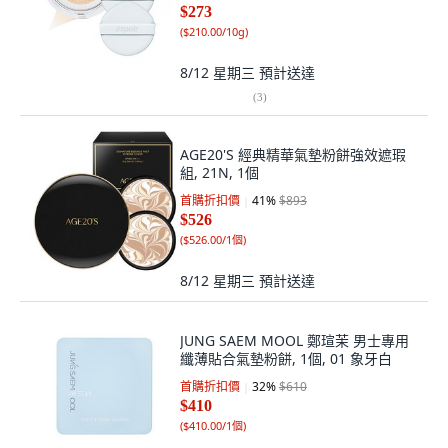
$273
(
$210.00/10g
)
8/12 星期三
預計送達
(
3
)
AGE20'S 經典精華氣墊粉餅強效遮瑕
組, 21N, 1個
首購折扣價
41
%
$893
$526
(
$526.00/1個
)
8/12 星期三
預計送達
JUNG SAEM MOOL 鄭瑄茉 男士專用
纖薄貼合氣墊粉餅, 1個, 01 象牙白
首購折扣價
32
%
$610
$410
(
$410.00/1個
)