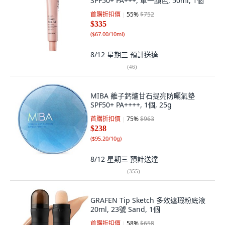
SPF50+ PA+++, 單一顏色, 50ml, 1個
首購折扣價
55
%
$752
$335
(
$67.00/10ml
)
8/12 星期三
預計送達
(
46
)
MIBA 離子鈣爐甘石提亮防曬氣墊
SPF50+ PA++++, 1個, 25g
首購折扣價
75
%
$963
$238
(
$95.20/10g
)
8/12 星期三
預計送達
(
355
)
GRAFEN Tip Sketch 多效遮瑕粉底液
20ml, 23號 Sand, 1個
首購折扣價
58
%
$658