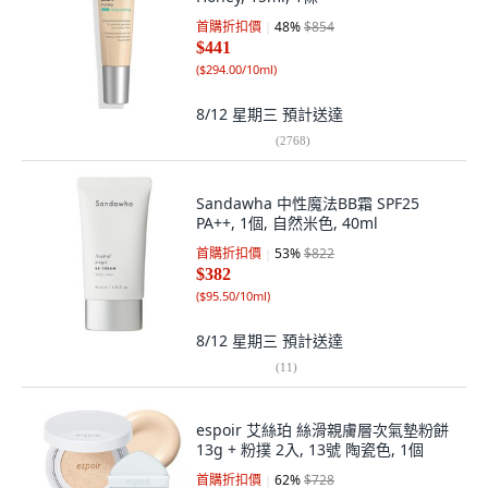
首購折扣價
48
%
$854
$441
(
$294.00/10ml
)
8/12 星期三
預計送達
(
2768
)
Sandawha 中性魔法BB霜 SPF25
PA++, 1個, 自然米色, 40ml
首購折扣價
53
%
$822
$382
(
$95.50/10ml
)
8/12 星期三
預計送達
(
11
)
espoir 艾絲珀 絲滑親膚層次氣墊粉餅
13g + 粉撲 2入, 13號 陶瓷色, 1個
首購折扣價
62
%
$728