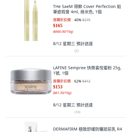
THe SaeM 得鮮 Cover Perfection 鉛
筆遮瑕膏 4ml, 綠米色, 1個
首購折扣價
40
%
$275
$165
(
$660.00/10g
)
8/12 星期三
預計送達
(
2
)
LAFINE Sempree 快樂喜悅蜜粉 25g,
1號, 1個
首購折扣價
62
%
$412
$153
(
$61.20/10g
)
8/12 星期三
預計送達
(
16
)
DERMAFIRM 極致舒緩防曬妝前乳 R4