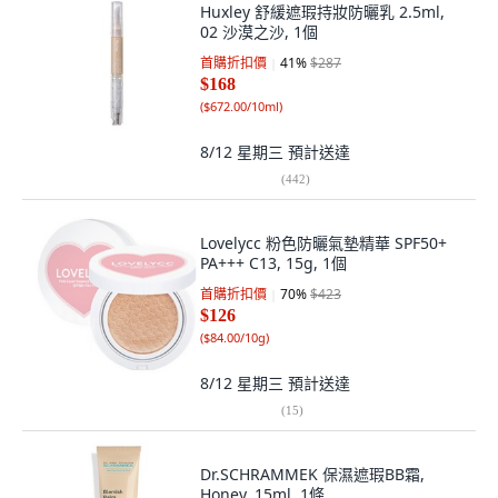
Huxley 舒緩遮瑕持妝防曬乳 2.5ml,
02 沙漠之沙, 1個
首購折扣價
41
%
$287
$168
(
$672.00/10ml
)
8/12 星期三
預計送達
(
442
)
Lovelycc 粉色防曬氣墊精華 SPF50+
PA+++ C13, 15g, 1個
首購折扣價
70
%
$423
$126
(
$84.00/10g
)
8/12 星期三
預計送達
(
15
)
Dr.SCHRAMMEK 保濕遮瑕BB霜,
Honey, 15ml, 1條