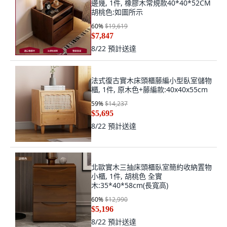
邊幾, 1件, 橡膠木常規款40*40*52CM
胡桃色:如圖所示
60
%
$19,619
$7,847
8/22
預計送達
法式復古實木床頭櫃藤編小型臥室儲物
櫃, 1件, 原木色+藤編款:40x40x55cm
59
%
$14,237
$5,695
8/22
預計送達
北歐實木三抽床頭櫃臥室簡約收納置物
小櫃, 1件, 胡桃色 全實
木:35*40*58cm(長寬高)
60
%
$12,990
$5,196
8/22
預計送達