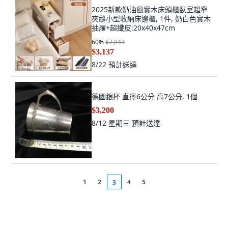
2025新款奶油風實木床頭櫃臥室超窄
夾縫小型收納床邊櫃, 1件, 奶白色實木
抽屜+超纖皮:20x40x47cm
60
%
$7,843
$3,137
8/22
預計送達
德國銀杯 直徑6公分 高7公分, 1個
$3,200
8/12 星期三
預計送達
1
2
4
5
3