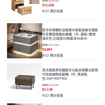
60
%
$28,590
$11,436
8/22
預計送達
懸浮床頭櫃奶油風實木智能無線充電藍
牙音響密碼鎖床邊櫃, 1件, 巖板+雙燈
淺灰色:正面寬50側面深40高46
60
%
$12,004
$4,801
8/22
預計送達
意式極簡黑色鐵藝多功能床頭櫃北歐現
代收納儲物床邊櫃, 1件, 黑胡桃
色:500*400*400
60
%
$12,846
$5,138
8/22
預計送達