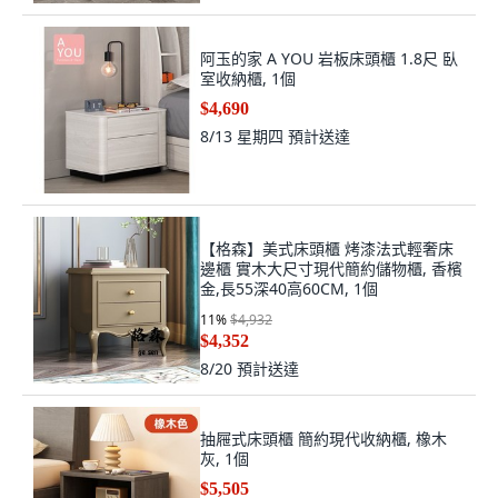
阿玉的家 A YOU 岩板床頭櫃 1.8尺 臥
室收納櫃, 1個
$4,690
8/13 星期四
預計送達
【格森】美式床頭櫃 烤漆法式輕奢床
邊櫃 實木大尺寸現代簡約儲物櫃, 香檳
金,長55深40高60CM, 1個
11
%
$4,932
$4,352
8/20
預計送達
抽屜式床頭櫃 簡約現代收納櫃, 橡木
灰, 1個
$5,505