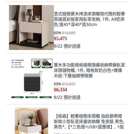
意式極簡實木烤漆床頭櫃現代簡約輕奢
高級感岩板家用臥室收納, 1件, A9奶茶
色:寬45*深40*高50cm
60
%
$13,689
$5,475
8/22
預計送達
實木多功能暗格極簡隱藏收納帶鎖臥室
床頭儲物櫃, 1件, 暗格款奶白色+煙燻
木紋:下層抽屜帶暗鎖
60
%
$15,837
$6,334
8/22
預計送達
【格森】輕奢極簡床頭櫃 指紋鎖帶燈
新款小型臥室床邊收納櫃 免安裝 黑色,
黑色*,【*三色燈+USB+感應燈】, 1個