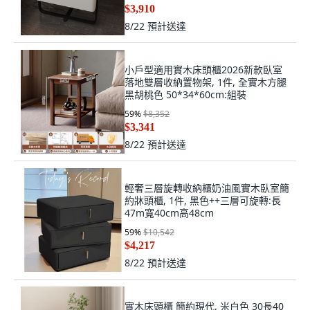
$3,910
8/22
預計送達
小戶型適用實木床頭櫃2026新款臥室
落地雙層收納置物架, 1件, 全實木方腿
黑胡桃色 50*34*60cm:組裝
59
%
$8,352
$3,341
8/22
預計送達
輕奢三層旋轉收納櫃奶油風實木臥室簡
約牀頭櫃, 1件, 黑色++三層可旋轉:長
47m寬40cm高48cm
59
%
$10,542
$4,217
8/22
預計送達
實木床頭櫃 簡約現代, 米白色 30長40