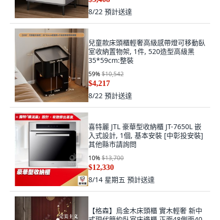
8/22
預計送達
兒童款床頭櫃輕奢高級感帶燈可移動臥
室收納置物架, 1件, 520造型高級黑
35*59cm:整裝
59
%
$10,542
$4,217
8/22
預計送達
喜特麗 JTL 豪華型收納櫃 JT-7650L 嵌
入式設計, 1個, 基本安裝 [中彰投安裝]
其他縣市請詢問
10
%
$13,700
$12,330
8/14 星期五
預計送達
【格森】烏金木床頭櫃 實木輕奢 新中
式現代簡約臥室床邊櫃 正面48側面40