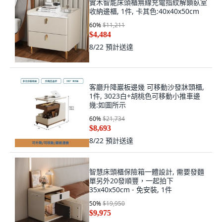
實木智能床頭櫃無線充電指紋解鎖臥室
收納邊櫃, 1件, 卡其色:40x40x50cm
60
%
$11,211
$4,484
8/22
預計送達
客廳升降巖板邊幾 可移動沙發牀頭櫃,
1件, 3023白+胡桃色可移動小推車邊
幾:如圖所示
60
%
$21,734
$8,693
8/22
預計送達
智慧床頭櫃保險箱一體設計, 需要發麵
單另外20發順豐，一起拍下
35x40x50cm - 免安裝, 1件
50
%
$19,950
$9,975