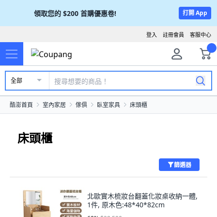
領取您的
$200
首購優惠卷!
打開 App
登入
註冊會員
客服中心
全部
酷澎首頁
室內家居
傢俱
臥室家具
床頭櫃
床頭櫃
篩選器
北歐實木梳妝台翻蓋化妝桌收納一體,
1件, 原木色:48*40*82cm