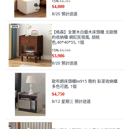
15
%
$4,761
$4,000
8/20
預計送達
【格森】全實木白蠟木床頭櫃 北歐簡
約收納櫃 網紅民宿風, 胡桃
色,40*40*55, 1個
15
%
$4,744
$3,986
8/20
預計送達
歐布朗床頭櫃kx915 簡約 臥室收納櫃
多色可選, 1個
$4,750
8/12 星期三
預計送達