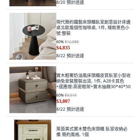
8/20
預計送達
現代簡約鐵藝床頭櫃臥室創意設計床邊
桌北歐風個性咖啡桌, 1件, 矮款黑色小
號:整裝
60
%
$12,088
$4,835
8/22
預計送達
實木輕奢奶油風床頭櫃皮質臥室小型收
納免安裝整裝出貨, 1件, A28卡其色
+感應燈:高密框架+實木抽屜30*40*50
60
%
$9,519
$3,807
8/22
預計送達
萊茵美式實木雙色床頭櫃 臥室收納必
備 簡約風格, 1個