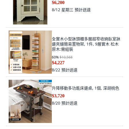
$6,200
8/12 星期三
預計送達
全實木小型牀頭櫃多層超窄收納臥室牀
邊夾縫簡易置物架, 1件, 9層實木 松木
原木:需組裝
60
%
$10,568
$4,227
8/22
預計送達
升降移動多功能床邊桌, 1個, 深胡桃色
$3,720
8/20
預計送達