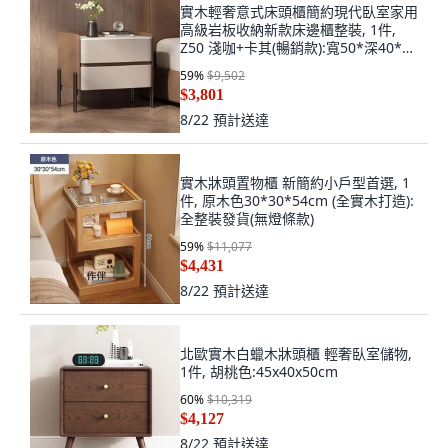
實木輕奢意式床頭櫃簡約現代臥室家用
高級岩板收納新款床邊櫃整裝, 1件,
Z50 淺咖+卡其(暢銷款):寬50*深40*高
50
59
%
$9,502
$3,801
8/22
預計送達
實木牀頭置物櫃 新簡約小戶型首選, 1
件, 原木色30*30*54cm (全實木打造):
全整裝發貨(無燈條款)
59
%
$11,077
$4,431
8/22
預計送達
北歐實木白蠟木牀頭櫃 輕奢臥室儲物,
1件, 胡桃色:45x40x50cm
60
%
$10,319
$4,127
8/22
預計送達