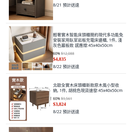
8/21
預計送達
輕奢實木智能床頭櫃簡約現代多功能免
安裝家用臥室岩板充電床邊櫃, 1件, 淺
灰色巖板款 感應燈:45x40x50cm
60
%
$12,088
$4,835
8/22
預計送達
北歐全實木床頭櫃新款原木風小型收
納, 1件, 胡桃色現貨速發:45x40x50cm
60
%
$9,561
$3,824
8/22
預計送達