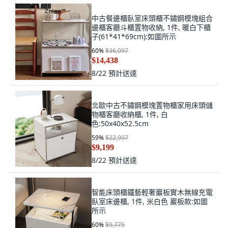
中古餐邊櫃臥室床頭櫃不鏽鋼模塊組合
邊櫃客廳斗櫃置物收納, 1件, 暖白下櫃
子(61*41*69cm):如圖所示
60
%
$36,097
$14,438
8/22
預計送達
北歐中古不鏽鋼模塊置物櫃家用床頭儲
物櫃客廳收納櫃, 1件, 白
色:50x40x52.5cm
59
%
$22,997
$9,199
8/22
預計送達
智能床頭櫃鐵藝輕奢巖板實木無線充電
臥室床邊櫃, 1件, 米白色 巖板款:如圖
所示
60
%
$9,775