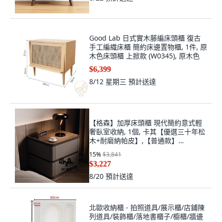
Good Lab 日式實木藤編床頭櫃 復古
手工編織床櫃 簡約床邊置物櫃, 1件, 原
木色床頭櫃 上掀款 (W0345), 原木色
$6,399
8/12 星期三
預計送達
【格森】加厚床頭櫃 現代簡約意式輕
奢臥室收納, 1個, 卡其【優選三十年松
木+耐磨納帕皮】,【普通款】
50X40X48【寬/深/高】
15
%
$3,841
$3,227
8/20
預計送達
北歐收納櫃 - 拍照道具/展示櫃/店鋪陳
列道具/裝飾櫃/落地書櫃子/櫥櫃/牆邊