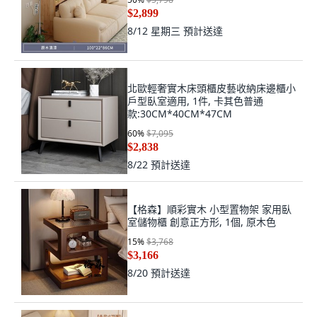
$2,899
8/12 星期三
預計送達
北歐輕奢實木床頭櫃皮藝收納床邊櫃小
戶型臥室適用, 1件, 卡其色普通
款:30CM*40CM*47CM
60
%
$7,095
$2,838
8/22
預計送達
【格森】順彩實木 小型置物架 家用臥
室儲物櫃 創意正方形, 1個, 原木色
15
%
$3,768
$3,166
8/20
預計送達