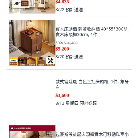
$4,835
8/22
預計送達
實木床頭櫃 輕奢收納櫃 40*55*30CM,
實木床頭櫃30cm, 1件
50
%
$10,400
$5,200
8/20
預計送達
歐式宮廷風 白色三抽床頭櫃, 1件, 象牙
白
$3,600
8/13 星期四
預計送達
包豪斯設計感床頭櫃實木可移動臥室小