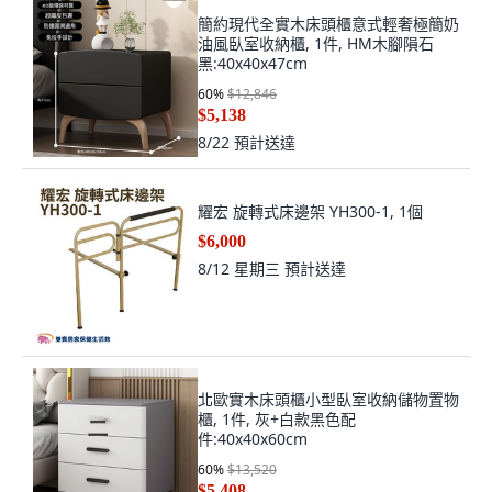
簡約現代全實木床頭櫃意式輕奢極簡奶
油風臥室收納櫃, 1件, HM木腳隕石
黑:40x40x47cm
60
%
$12,846
$5,138
8/22
預計送達
耀宏 旋轉式床邊架 YH300-1, 1個
$6,000
8/12 星期三
預計送達
北歐實木床頭櫃小型臥室收納儲物置物
櫃, 1件, 灰+白款黑色配
件:40x40x60cm
60
%
$13,520
$5,408