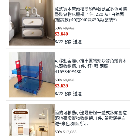
意式實木床頭櫃簡約輕奢臥室多色可選
整裝儲物床邊櫃, 1件, Z20 灰+白抽面
(暢銷款):40寬X40深X50高(整裝*)
60
%
$9,102
$3,640
8/22
預計送達
可移動客廳小推車置物架沙發角幾實木
床頭收納櫃, 1件, 紅+藍:兩層
416*340*480
60
%
$9,098
$3,639
8/22
預計送達
簡約可移動小邊幾帶燈一體式牀頭創意
落地臺燈置物收納架, 1件, 帶燈邊幾白
鐵+米色:如圖所示
60
%
$12,088