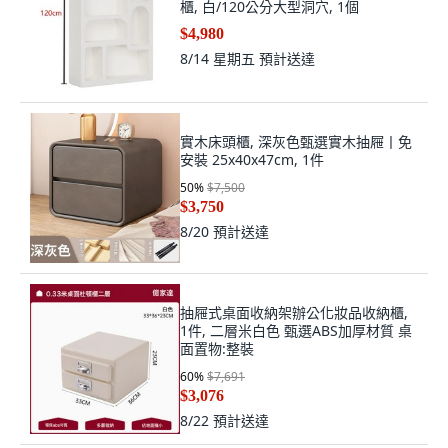
櫃, 白/120公分大型洞穴, 1個
$4,980
8/14 星期五
預計送達
實木床頭櫃, 深灰色甄選實木抽屜丨免
安裝 25x40x47cm, 1件
50
%
$7,500
$3,750
8/20
預計送達
抽屜式桌面收納架辦公化妝品收納櫃,
1件, 二層米白色 甄選ABS加厚材質 桌
面置物:整裝
60
%
$7,691
$3,076
8/22
預計送達