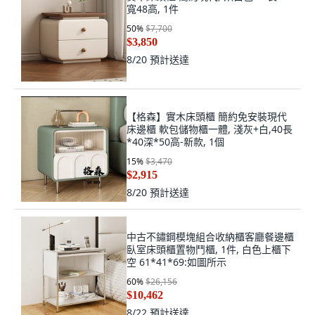
寬48高, 1件
50
%
$7,700
$3,850
8/20
預計送達
【格森】實木床頭櫃 簡約免安裝現代
床邊櫃 軟包儲物櫃一體, 淺灰+白,40長
*40深*50高-新款, 1個
15
%
$3,470
$2,915
8/20
預計送達
中古不鏽鋼模塊組合收納櫃客廳餐邊櫃
臥室床頭櫃置物鬥櫃, 1件, 白色上櫃下
空 61*41*69:如圖所示
60
%
$26,156
$10,462
8/22
預計送達