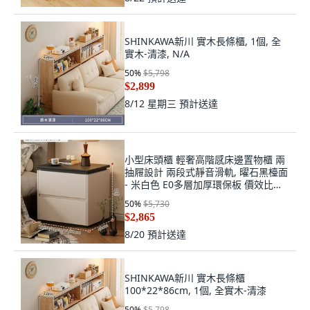
SHINKAWA新川 實木長條櫃, 1個, 全
實木-清漆, N/A
50
%
$5,798
$2,899
8/12 星期三
預計送達
小型床頭櫃 輕奢高階感床邊置物櫃 兩
抽屜設計 兩段式靜音滑軌, 曜石黑檯面
- 米白色 E0多層加厚環保板 價效比首
選 整裝 無需安裝開箱即用
50
%
$5,730
25x40x52cm, 1個
$2,865
8/20
預計送達
SHINKAWA新川 實木長條櫃
100*22*86cm, 1個, 全實木-清漆
50
%
$5,798