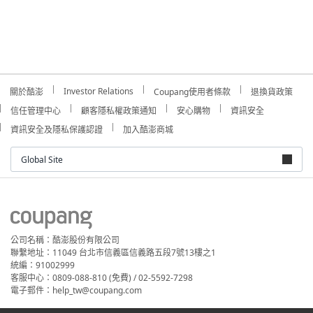
Investor Relations
關於酷澎
Coupang使用者條款
退換貨政策
信任管理中心
顧客隱私權政策通知
安心購物
資訊安全
資訊安全及隱私保護認證
加入酷澎商城
Global Site
公司名稱：酷澎股份有限公司
聯繫地址：11049 台北市信義區信義路五段7號13樓之1
統編：91002999
客服中心：0809-088-810 (免費) / 02-5592-7298
電子郵件：help_tw@coupang.com