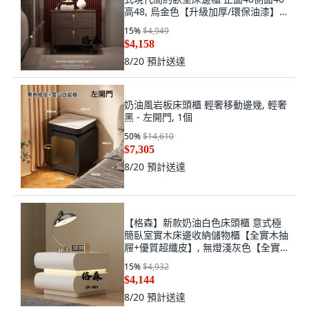
高48, 烏金色【升級加厚/環保油漆】
烏金木質保三,正面48側面40高48【假
15
%
$4,949
一罰十】, 1個
$4,158
8/20
預計送達
奶油風岩板床頭櫃 輕奢移動邊幾, 輕奢
黑 - 左開門, 1個
50
%
$14,610
$7,305
8/20
預計送達
【格森】新款奶油白色床頭櫃 意式極
簡臥室實木床邊收納儲物櫃【全實木抽
屜+優質超纖皮】, 無燈淺灰色【全實
木抽屜+優質超纖皮】,雙抽
15
%
$4,932
【40cm*48cm*40cm】, 1個
$4,144
8/20
預計送達