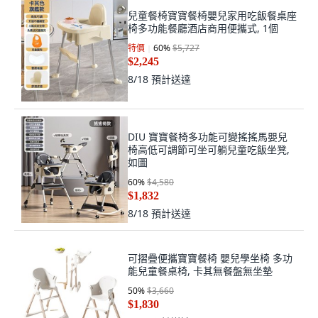
兒童餐椅寶寶餐椅嬰兒家用吃飯餐桌座
椅多功能餐廳酒店商用便攜式, 1個
特價
60
%
$5,727
$2,245
8/18
預計送達
DIU 寶寶餐椅多功能可變搖搖馬嬰兒
椅高低可調節可坐可躺兒童吃飯坐凳,
如圖
60
%
$4,580
$1,832
8/18
預計送達
可摺疊便攜寶寶餐椅 嬰兒學坐椅 多功
能兒童餐桌椅, 卡其無餐盤無坐墊
50
%
$3,660
$1,830