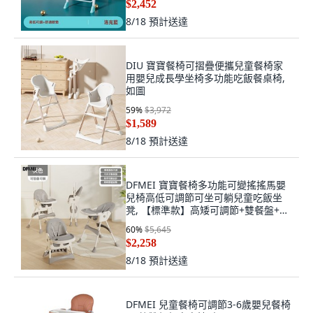
$2,452
8/18
預計送達
DIU 寶寶餐椅可摺疊便攜兒童餐椅家
用嬰兒成長學坐椅多功能吃飯餐桌椅,
如圖
59
%
$3,972
$1,589
8/18
預計送達
DFMEI 寶寶餐椅多功能可變搖搖馬嬰
兒椅高低可調節可坐可躺兒童吃飯坐
凳, 【標準款】高矮可調節+雙餐盤+灰
色
60
%
$5,645
$2,258
8/18
預計送達
DFMEI 兒童餐椅可調節3-6歲嬰兒餐椅