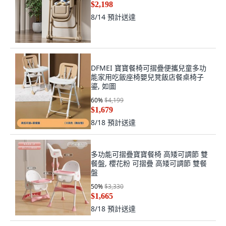
$2,198
8/14
預計送達
DFMEI 寶寶餐椅可摺疊便攜兒童多功
能家用吃飯座椅嬰兒凳飯店餐桌椅子
鎏, 如圖
60
%
$4,199
$1,679
8/18
預計送達
多功能可摺疊寶寶餐椅 高矮可調節 雙
餐盤, 櫻花粉 可摺疊 高矮可調節 雙餐
盤
50
%
$3,330
$1,665
8/18
預計送達