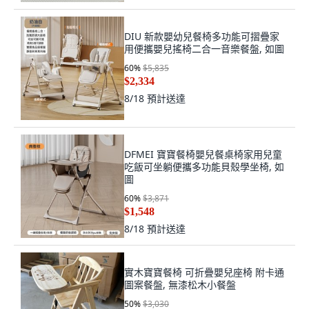
DIU 新款嬰幼兒餐椅多功能可摺疊家
用便攜嬰兒搖椅二合一音樂餐盤, 如圖
60
%
$5,835
$2,334
8/18
預計送達
DFMEI 寶寶餐椅嬰兒餐桌椅家用兒童
吃飯可坐躺便攜多功能貝殼學坐椅, 如
圖
60
%
$3,871
$1,548
8/18
預計送達
實木寶寶餐椅 可折疊嬰兒座椅 附卡通
圖案餐盤, 無漆松木小餐盤
50
%
$3,030