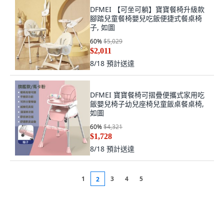
DFMEI 【可坐可躺】寶寶餐椅升級款
腳踏兒童餐椅嬰兒吃飯便捷式餐桌椅
子, 如圖
60
%
$5,029
$2,011
8/18
預計送達
DFMEI 寶寶餐椅可摺疊便攜式家用吃
飯嬰兒椅子幼兒座椅兒童飯桌餐桌椅,
如圖
60
%
$4,321
$1,728
8/18
預計送達
1
3
4
5
2