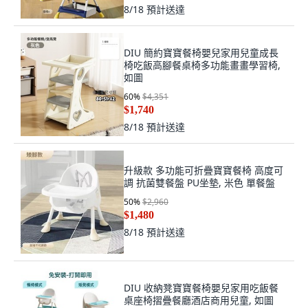
8/18
預計送達
DIU 簡約寶寶餐椅嬰兒家用兒童成長
椅吃飯高腳餐桌椅多功能畫畫學習椅,
如圖
60
%
$4,351
$1,740
8/18
預計送達
升級款 多功能可折疊寶寶餐椅 高度可
調 抗菌雙餐盤 PU坐墊, 米色 單餐盤
50
%
$2,960
$1,480
8/18
預計送達
DIU 收納凳寶寶餐椅嬰兒家用吃飯餐
桌座椅摺疊餐廳酒店商用兒童, 如圖