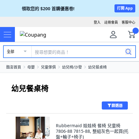
領取您的
$200
首購優惠卷!
打開 App
登入
註冊會員
客服中心
全部
酷澎首頁
母嬰
兒童傢俱
幼兒椅/沙發
幼兒餐桌椅
幼兒餐桌椅
篩選器
Rubbermaid 娃娃椅 餐椅 兒童椅
7806-88 7815-88, 整組灰色一起買(托
盤+輪子+椅子)