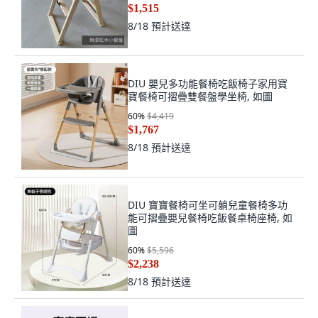
$1,515
8/18
預計送達
DIU 嬰兒多功能餐椅吃飯椅子家用寶
寶餐椅可摺疊雙餐盤學坐椅, 如圖
60
%
$4,419
$1,767
8/18
預計送達
DIU 寶寶餐椅可坐可躺兒童餐椅多功
能可摺疊嬰兒餐椅吃飯餐桌椅座椅, 如
圖
60
%
$5,596
$2,238
8/18
預計送達