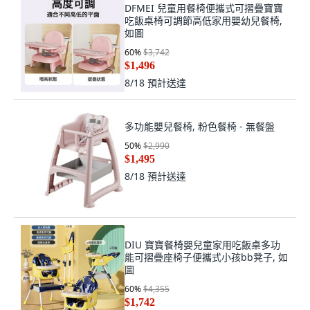
DFMEI 兒童用餐椅便攜式可摺疊寶寶
吃飯桌椅可調節高低家用嬰幼兒餐椅,
如圖
60
%
$3,742
$1,496
8/18
預計送達
多功能嬰兒餐椅, 粉色餐椅 - 無餐盤
50
%
$2,990
$1,495
8/18
預計送達
DIU 寶寶餐椅嬰兒童家用吃飯桌多功
能可摺疊座椅子便攜式小孩bb凳子, 如
圖
60
%
$4,355
$1,742