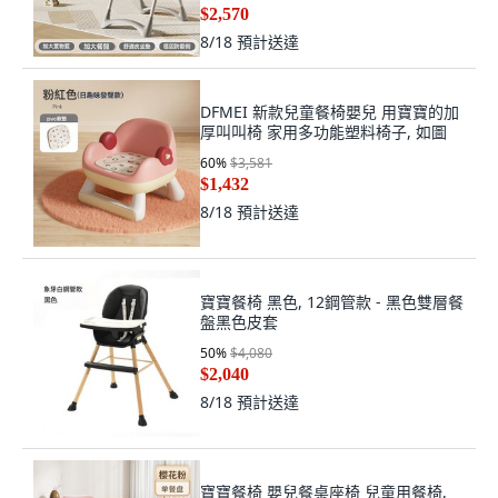
$2,570
8/18
預計送達
DFMEI 新款兒童餐椅嬰兒 用寶寶的加
厚叫叫椅 家用多功能塑料椅子, 如圖
60
%
$3,581
$1,432
8/18
預計送達
寶寶餐椅 黑色, 12鋼管款 - 黑色雙層餐
盤黑色皮套
50
%
$4,080
$2,040
8/18
預計送達
寶寶餐椅 嬰兒餐桌座椅 兒童用餐椅,