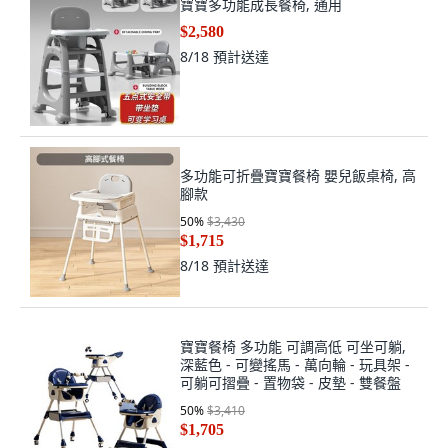
寶寶多功能成長餐椅, 通用
$2,580
8/18
預計送達
多功能可折疊寶寶餐椅 嬰兒飯桌椅, 高
腳款
50
%
$3,430
$1,715
8/18
預計送達
寶寶餐椅 多功能 可調高低 可坐可躺,
深藍色 - 可變搖馬 - 萬向輪 - 玩具架 -
可躺可摺疊 - 置物袋 - 皮墊 - 雙餐盤
50
%
$3,410
$1,705