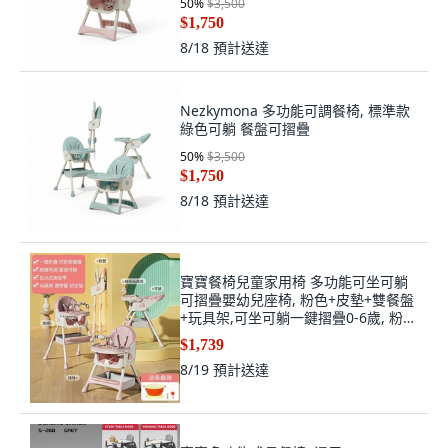
50
%
$3,500
$1,750
8/18
預計送達
Nezkymona 多功能可調餐椅, 標準款
綠色可躺 餐盤可摺疊
50
%
$3,500
$1,750
8/18
預計送達
寶寶餐椅兒童家用椅 多功能可坐可躺
可摺疊嬰幼兒座椅, 粉色+皮墊+雙餐盤
+玩具架,可坐可躺一鍵摺疊0-6歲, 粉
色, 皮墊雙盤玩具架
$1,739
8/19
預計送達