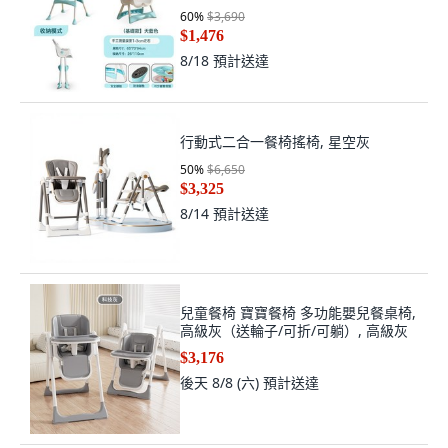
60
%
$3,690
$1,476
8/18
預計送達
行動式二合一餐椅搖椅, 星空灰
50
%
$6,650
$3,325
8/14
預計送達
兒童餐椅 寶寶餐椅 多功能嬰兒餐桌椅,
高級灰（送輪子/可折/可躺）, 高級灰
$3,176
後天 8/8 (六)
預計送達