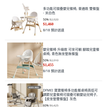
多功能可摺疊嬰兒餐椅, 普通款 雙餐盤
- 米白色
50
%
$2,920
$1,460
8/18
預計送達
嬰兒餐椅 升級款 可坐可躺 腳踏兒童餐
桌椅, 青色無坐墊無餐盤
50
%
$2,910
$1,455
8/18
預計送達
DFMEI 寶寶餐椅多功能餐桌椅高低可
調節兒童餐椅可摺疊可躺嬰幼兒椅子,
【皮坐墊雙餐盤】灰色
60
%
$6,425