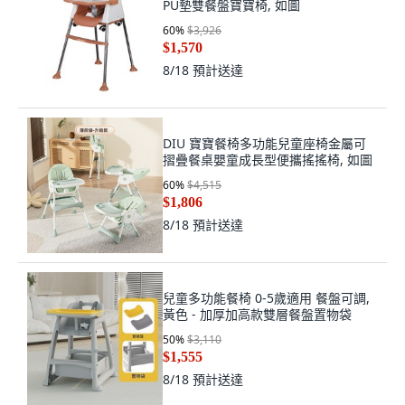
PU墊雙餐盤寶寶椅, 如圖
60
%
$3,926
$1,570
8/18
預計送達
DIU 寶寶餐椅多功能兒童座椅金屬可
摺疊餐桌嬰童成長型便攜搖搖椅, 如圖
60
%
$4,515
$1,806
8/18
預計送達
兒童多功能餐椅 0-5歲適用 餐盤可調,
黃色 - 加厚加高款雙層餐盤置物袋
50
%
$3,110
$1,555
8/18
預計送達