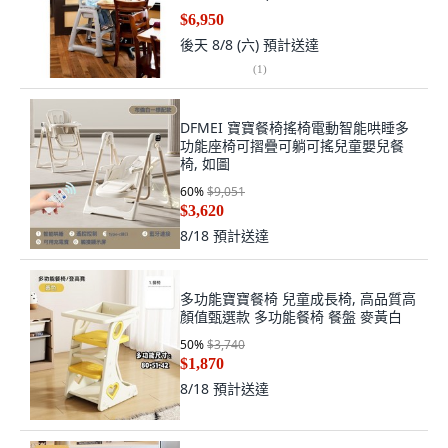
$6,950
後天 8/8 (六)
預計送達
(
1
)
DFMEI 寶寶餐椅搖椅電動智能哄睡多
功能座椅可摺疊可躺可搖兒童嬰兒餐
椅, 如圖
60
%
$9,051
$3,620
8/18
預計送達
多功能寶寶餐椅 兒童成長椅, 高品質高
顏值甄選款 多功能餐椅 餐盤 麥黃白
50
%
$3,740
$1,870
8/18
預計送達