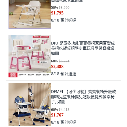
50
%
$3,590
$1,795
8/18
預計送達
DIU 兒童多功能寶寶餐椅家用百變成
長椅吃飯桌椅學步車玩具學習遊戲桌,
如圖
60
%
$6,221
$2,488
8/18
預計送達
DFMEI 【可坐可躺】寶寶餐椅升級款
腳踏兒童餐椅嬰兒吃飯便捷式餐桌椅
子, 如圖
60
%
$4,418
$1,767
8/18
預計送達