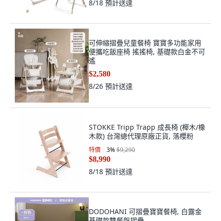
8/18
預計送達
可伸縮摺疊兒童餐椅 寶寶多功能家用
便攜吃飯座椅 搖搖椅, 基礎款白金不可
遙
$2,580
8/26
預計送達
STOKKE Tripp Trapp 成長椅 (櫸木/橡
木款) 台灣總代理原廠正貨, 落櫻粉
特價
3
%
$9,290
$8,990
8/18
預計送達
DODOHANI 可摺疊寶寶餐椅, 白露金
基礎款雙餐盤摺疊