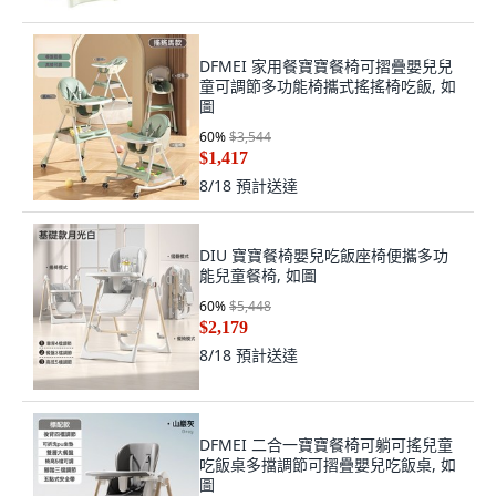
DFMEI 家用餐寶寶餐椅可摺疊嬰兒兒
童可調節多功能椅攜式搖搖椅吃飯, 如
圖
60
%
$3,544
$1,417
8/18
預計送達
DIU 寶寶餐椅嬰兒吃飯座椅便攜多功
能兒童餐椅, 如圖
60
%
$5,448
$2,179
8/18
預計送達
DFMEI 二合一寶寶餐椅可躺可搖兒童
吃飯桌多擋調節可摺疊嬰兒吃飯桌, 如
圖