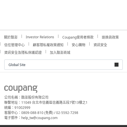
Investor Relations
關於酷澎
Coupang使用者條款
退換貨政策
信任管理中心
顧客隱私權政策通知
安心購物
資訊安全
資訊安全及隱私保護認證
加入酷澎商城
Global Site
公司名稱：酷澎股份有限公司
聯繫地址：11049 台北市信義區信義路五段7號13樓之1
統編：91002999
客服中心：0809-088-810 (免費) / 02-5592-7298
電子郵件：help_tw@coupang.com