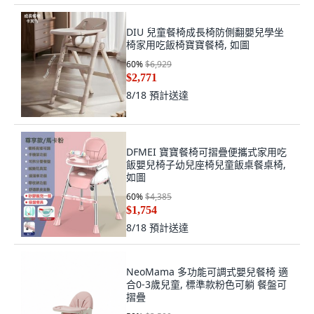
DIU 兒童餐椅成長椅防側翻嬰兒學坐
椅家用吃飯椅寶寶餐椅, 如圖
60
%
$6,929
$2,771
8/18
預計送達
DFMEI 寶寶餐椅可摺疊便攜式家用吃
飯嬰兒椅子幼兒座椅兒童飯桌餐桌椅,
如圖
60
%
$4,385
$1,754
8/18
預計送達
NeoMama 多功能可調式嬰兒餐椅 適
合0-3歲兒童, 標準款粉色可躺 餐盤可
摺疊