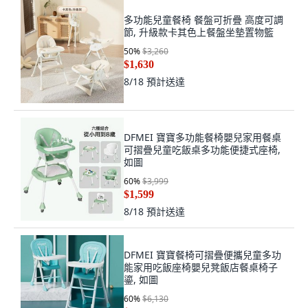
多功能兒童餐椅 餐盤可折疊 高度可調
節, 升級款卡其色上餐盤坐墊置物籃
50
%
$3,260
$1,630
8/18
預計送達
DFMEI 寶寶多功能餐椅嬰兒家用餐桌
可摺疊兒童吃飯桌多功能便捷式座椅,
如圖
60
%
$3,999
$1,599
8/18
預計送達
DFMEI 寶寶餐椅可摺疊便攜兒童多功
能家用吃飯座椅嬰兒凳飯店餐桌椅子
鎏, 如圖
60
%
$6,130