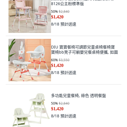
8126公主粉標準版
50
%
$2,840
$1,420
8/18
預計送達
DIU 寶寶餐椅可調節兒童桌椅餐椅寶
寶椅bb凳子可躺嬰兒餐桌椅便攜, 如圖
60
%
$3,550
$1,420
8/18
預計送達
多功能兒童餐椅, 綠色 透明餐盤
50
%
$2,840
$1,420
8/18
預計送達