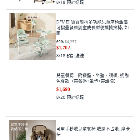
8/18
預計送達
DFMEI 寶寶餐椅多功能兒童座椅金屬
可摺疊餐桌嬰童成長型便攜搖搖椅, 如
圖
60
%
$4,257
$1,702
8/18
預計送達
兒童餐椅，附餐盤、坐墊、護欄, 奶咖
色尊款（帶餐盤+坐墊+帶護欄）
$1,690
8/26
預計送達
可單手秒收兒童餐椅 收納不占地, 摩卡
棕