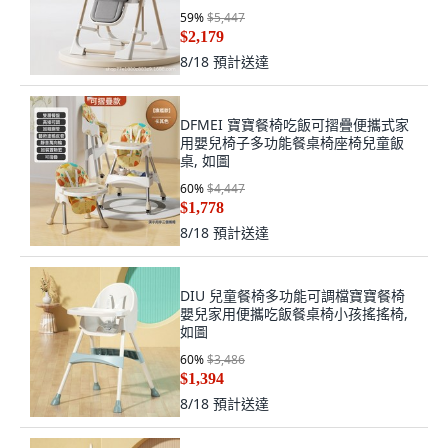
59
%
$5,447
$2,179
8/18
預計送達
DFMEI 寶寶餐椅吃飯可摺疊便攜式家
用嬰兒椅子多功能餐桌椅座椅兒童飯
桌, 如圖
60
%
$4,447
$1,778
8/18
預計送達
DIU 兒童餐椅多功能可調檔寶寶餐椅
嬰兒家用便攜吃飯餐桌椅小孩搖搖椅,
如圖
60
%
$3,486
$1,394
8/18
預計送達