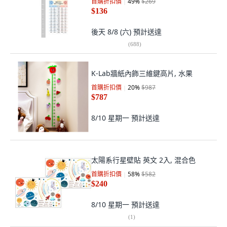
首購折扣價
49
%
$269
$136
後天 8/8 (六)
預計送達
(
688
)
K-Lab牆紙內飾三維鍵高片, 水果
首購折扣價
20
%
$987
$787
8/10 星期一
預計送達
太陽系行星壁貼 英文 2入, 混合色
首購折扣價
58
%
$582
$240
8/10 星期一
預計送達
(
1
)