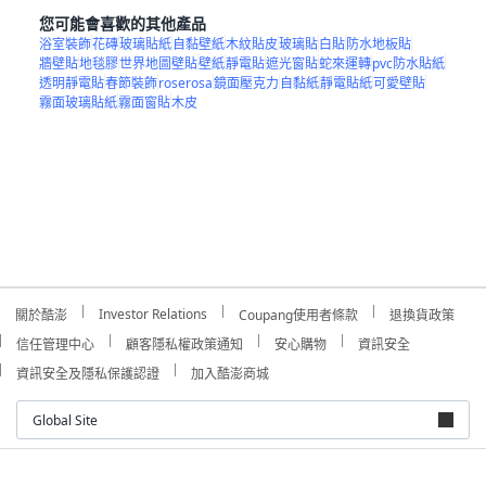
您可能會喜歡的其他產品
浴室裝飾
花磚
玻璃貼紙
自黏壁紙
木紋貼皮
玻璃貼
白貼
防水地板貼
牆壁貼
地毯膠
世界地圖壁貼
壁紙
靜電貼
遮光窗貼
蛇來運轉
pvc防水貼紙
透明靜電貼
春節裝飾
roserosa
鏡面壓克力
自黏紙
靜電貼紙
可愛壁貼
霧面玻璃貼紙
霧面窗貼
木皮
Investor Relations
關於酷澎
Coupang使用者條款
退換貨政策
信任管理中心
顧客隱私權政策通知
安心購物
資訊安全
資訊安全及隱私保護認證
加入酷澎商城
Global Site