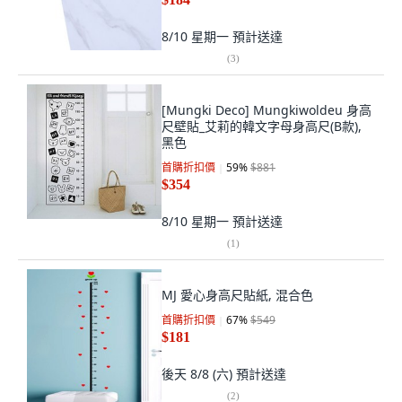
8/10 星期一
預計送達
(
3
)
[Mungki Deco] Mungkiwoldeu 身高
尺壁貼_艾莉的韓文字母身高尺(B款),
黑色
首購折扣價
59
%
$881
$354
8/10 星期一
預計送達
(
1
)
MJ 愛心身高尺貼紙, 混合色
首購折扣價
67
%
$549
$181
後天 8/8 (六)
預計送達
(
2
)