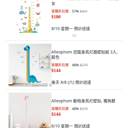
友
首購折扣價
57
%
$421
$180
8/10 星期一
預計送達
(
3
)
Alleophom 恐龍身高尺牆壁貼紙 3入,
藍色
首購折扣價
48
%
$279
$144
後天 8/8 (六)
預計送達
Alleophom 動物身高尺壁貼, 獨角獸
首購折扣價
48
%
$279
$144
8/10 星期一
預計送達