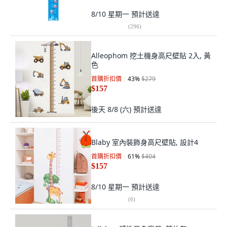
8/10 星期一
預計送達
(
296
)
Alleophom 挖土機身高尺壁貼 2入, 黃
色
首購折扣價
43
%
$279
$157
後天 8/8 (六)
預計送達
Blaby 室內裝飾身高尺壁貼, 設計4
首購折扣價
61
%
$404
$157
8/10 星期一
預計送達
(
6
)