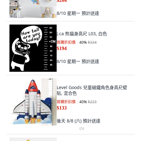
$204
8/10 星期一
預計送達
J.ca 熊貓身高尺 L03, 白色
首購折扣價
40
%
$324
$194
8/10 星期一
預計送達
Level Goods 兒童磁鐵角色身高尺壁
貼, 混合色
首購折扣價
40
%
$223
$133
後天 8/8 (六)
預計送達
(
5
)