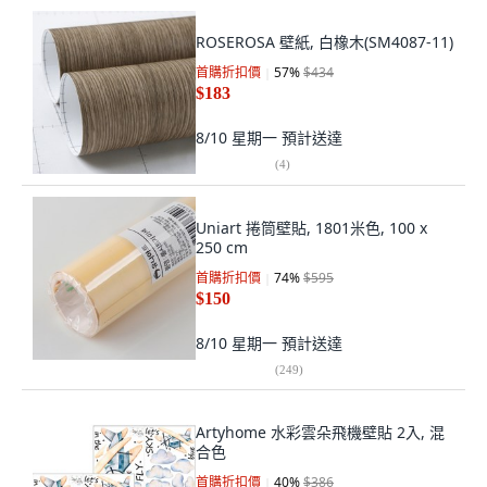
ROSEROSA 壁紙, 白橡木(SM4087-11)
首購折扣價
57
%
$434
$183
8/10 星期一
預計送達
(
4
)
Uniart 捲筒壁貼, 1801米色, 100 x
250 cm
首購折扣價
74
%
$595
$150
8/10 星期一
預計送達
(
249
)
Artyhome 水彩雲朵飛機壁貼 2入, 混
合色
首購折扣價
40
%
$386