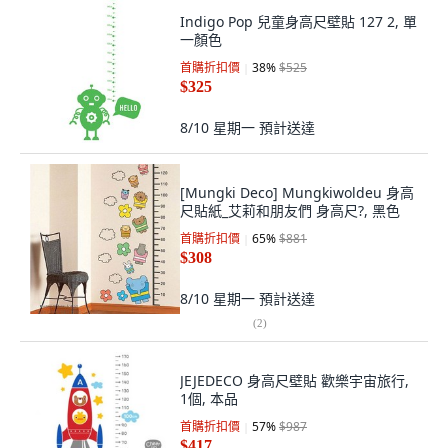
Indigo Pop 兒童身高尺壁貼 127 2, 單
一顏色
首購折扣價
38
%
$525
$325
8/10 星期一
預計送達
[Mungki Deco] Mungkiwoldeu 身高
尺貼紙_艾莉和朋友們 身高尺?, 黑色
首購折扣價
65
%
$881
$308
8/10 星期一
預計送達
(
2
)
JEJEDECO 身高尺壁貼 歡樂宇宙旅行,
1個, 本品
首購折扣價
57
%
$987
$417