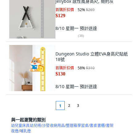
Jellybox 感性風身高尺, 簡約灰
首購折扣價
52
%
$269
$129
8/10 星期一
預計送達
(
38
)
Dungeon Studio 立體EVA身高尺貼紙
18號
首購折扣價
58
%
$310
$130
8/10 星期一
預計送達
2
3
1
與一起瀏覽的類別
幼兒童床具
幼兒椅/沙發
收納用品/整理箱
學習桌/書桌
書櫃/書架
夜燈/哺乳燈