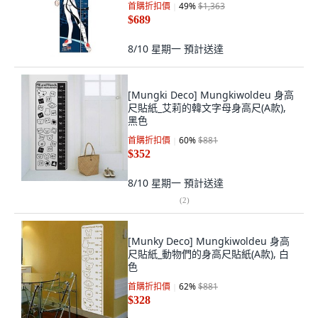
首購折扣價
49
%
$1,363
$689
8/10 星期一
預計送達
[Mungki Deco] Mungkiwoldeu 身高
尺貼紙_艾莉的韓文字母身高尺(A款),
黑色
首購折扣價
60
%
$881
$352
8/10 星期一
預計送達
(
2
)
[Munky Deco] Mungkiwoldeu 身高
尺貼紙_動物們的身高尺貼紙(A款), 白
色
首購折扣價
62
%
$881
$328