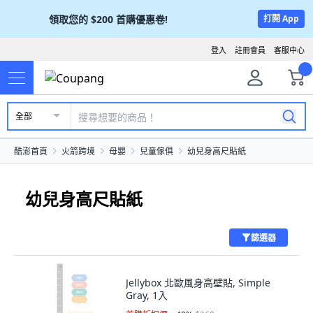
領取您的
$200
首購優惠卷!
打開 App
登入
註冊會員
客服中心
全部
酷澎首頁
火箭跨境
母嬰
兒童傢俱
幼兒身高尺貼紙
幼兒身高尺貼紙
篩選器
Jellybox 北歐風身高壁貼, Simple
Gray, 1入