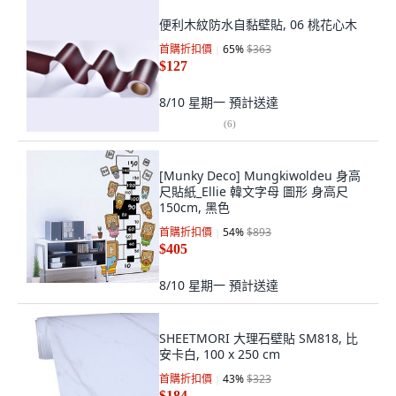
便利木紋防水自黏壁貼, 06 桃花心木
首購折扣價
65
%
$363
$127
8/10 星期一
預計送達
(
6
)
[Munky Deco] Mungkiwoldeu 身高
尺貼紙_Ellie 韓文字母 圖形 身高尺
150cm, 黑色
首購折扣價
54
%
$893
$405
8/10 星期一
預計送達
SHEETMORI 大理石壁貼 SM818, 比
安卡白, 100 x 250 cm
首購折扣價
43
%
$323
$184