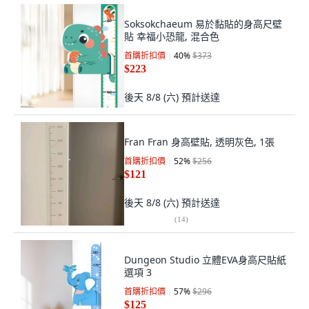
Soksokchaeum 易於黏貼的身高尺壁
貼 幸福小恐龍, 混合色
首購折扣價
40
%
$373
$223
後天 8/8 (六)
預計送達
Fran Fran 身高壁貼, 透明灰色, 1張
首購折扣價
52
%
$256
$121
後天 8/8 (六)
預計送達
(
14
)
Dungeon Studio 立體EVA身高尺貼紙
選項 3
首購折扣價
57
%
$296
$125