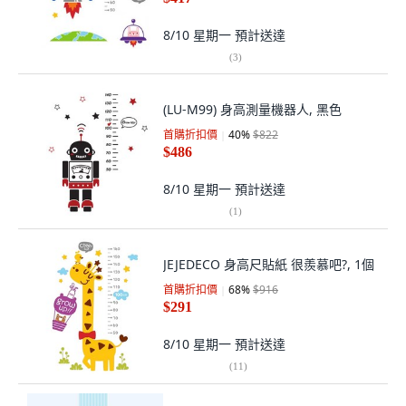
8/10 星期一
預計送達
(
3
)
(LU-M99) 身高測量機器人, 黑色
首購折扣價
40
%
$822
$486
8/10 星期一
預計送達
(
1
)
JEJEDECO 身高尺貼紙 很羨慕吧?, 1個
首購折扣價
68
%
$916
$291
8/10 星期一
預計送達
(
11
)