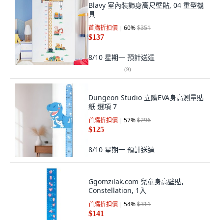
Blavy 室內裝飾身高尺壁貼, 04 重型機
具
首購折扣價
60
%
$351
$137
8/10 星期一
預計送達
(
9
)
Dungeon Studio 立體EVA身高測量貼
紙 選項 7
首購折扣價
57
%
$296
$125
8/10 星期一
預計送達
Ggomzilak.com 兒童身高壁貼,
Constellation, 1入
首購折扣價
54
%
$311
$141