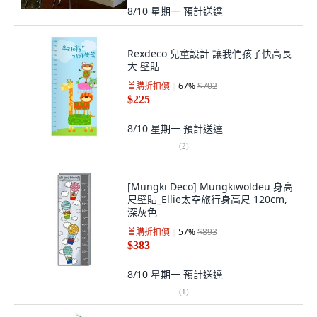
8/10 星期一
預計送達
Rexdeco 兒童設計 讓我們孩子快高長
大 壁貼
首購折扣價
67
%
$702
$225
8/10 星期一
預計送達
(
2
)
[Mungki Deco] Mungkiwoldeu 身高
尺壁貼_Ellie太空旅行身高尺 120cm,
深灰色
首購折扣價
57
%
$893
$383
8/10 星期一
預計送達
(
1
)