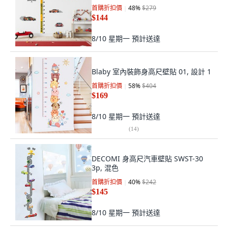
首購折扣價
48
%
$279
$144
8/10 星期一
預計送達
Blaby 室內裝飾身高尺壁貼 01, 設計 1
首購折扣價
58
%
$404
$169
8/10 星期一
預計送達
(
14
)
DECOMI 身高尺汽車壁貼 SWST-30
3p, 混色
首購折扣價
40
%
$242
$145
8/10 星期一
預計送達