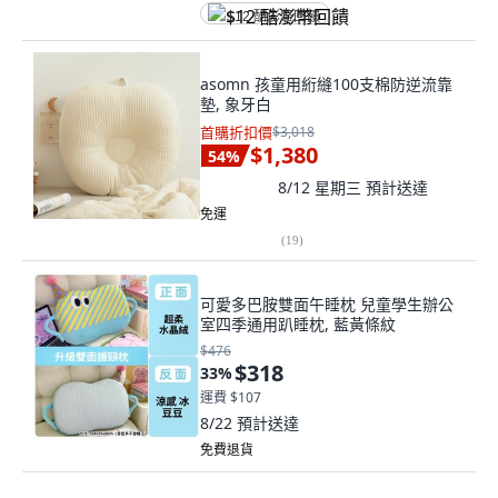
$12 酷澎幣回饋
asomn 孩童用絎縫100支棉防逆流靠
墊, 象牙白
首購折扣價
$3,018
$1,380
54
%
8/12 星期三
預計送達
免運
(
19
)
可愛多巴胺雙面午睡枕 兒童學生辦公
室四季通用趴睡枕, 藍黃條紋
$476
$318
33
%
運費 $107
8/22
預計送達
免費退貨