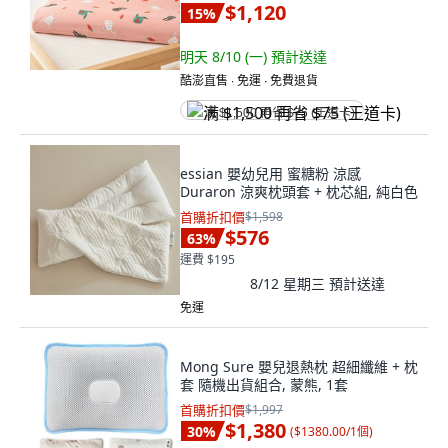
$1,120
15
%
明天 8/10 (一)
預計送達
酷澎直售 ∙ 免運 ∙ 免費退貨
满 $1,500 再省 $75 (王道卡)
essian 嬰幼兒用 蜜糖粉 涼感
Duraron 涼爽枕頭套 + 枕芯組, 純白色
首購折扣價
$1,598
$576
63
%
運費 $195
8/12 星期三
預計送達
免運
Mong Sure 嬰兒退熱枕 超細纖維 + 枕
套 隨機出貨組合, 蒙熊, 1套
首購折扣價
$1,997
$1,380
30
%
(
$1380.00/1個
)