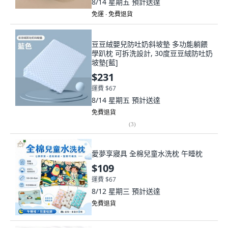
8/14 星期五
預計送達
免運 ∙ 免費退貨
豆豆絨嬰兒防吐奶斜坡墊 多功能躺餵
學趴枕 可拆洗設計, 30度豆豆絨防吐奶
坡墊[藍]
$231
運費 $67
8/14 星期五
預計送達
免費退貨
(
3
)
愛夢享寢具 全棉兒童水洗枕 午睡枕
$109
運費 $67
8/12 星期三
預計送達
免費退貨