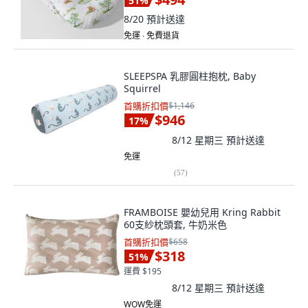
51
%
8/20
預計送達
免運 ∙ 免費退貨
SLEEPSPA 乳膠圓柱抱枕, Baby
Squirrel
首購折扣價
$1,146
$946
17
%
8/12 星期三
預計送達
免運
(
57
)
FRAMBOISE 嬰幼兒用 Kring Rabbit
60支紗枕頭套, 牛奶米色
首購折扣價
$658
$318
51
%
運費 $195
8/12 星期三
預計送達
WOW免運