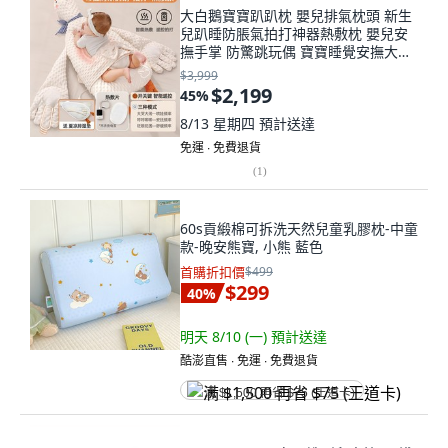
大白鵝寶寶趴趴枕 嬰兒排氣枕頭 新生
兒趴睡防脹氣拍打神器熱敷枕 嬰兒安
撫手掌 防驚跳玩偶 寶寶睡覺安撫大白
鵝, 三擋熱敷+遙控拍打【防窒息孔】
$3,999
$2,199
45
%
8/13 星期四
預計送達
免運 ∙ 免費退貨
(
1
)
60s貢緞棉可拆洗天然兒童乳膠枕-中童
款-晚安熊寶, 小熊 藍色
首購折扣價
$499
$299
40
%
明天 8/10 (一)
預計送達
酷澎直售 ∙ 免運 ∙ 免費退貨
满 $1,500 再省 $75 (王道卡)