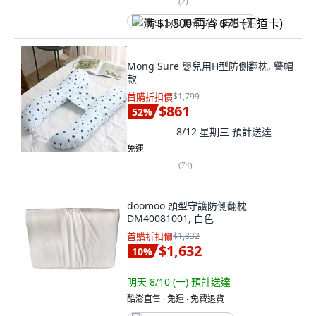
(
2
)
满 $1,500 再省 $75 (王道卡)
Mong Sure 嬰兒用H型防側翻枕, 警帽
款
首購折扣價
$1,799
$861
52
%
8/12 星期三
預計送達
免運
(
74
)
doomoo 頭型守護防側翻枕
DM40081001, 白色
首購折扣價
$1,832
$1,632
10
%
明天 8/10 (一)
預計送達
酷澎直售 ∙ 免運 ∙ 免費退貨