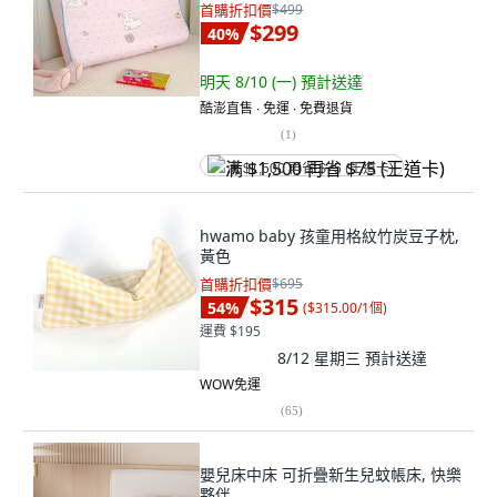
首購折扣價
$499
$299
40
%
明天 8/10 (一)
預計送達
酷澎直售 ∙ 免運 ∙ 免費退貨
(
1
)
满 $1,500 再省 $75 (王道卡)
hwamo baby 孩童用格紋竹炭豆子枕,
黃色
首購折扣價
$695
$315
54
%
(
$315.00/1個
)
運費 $195
8/12 星期三
預計送達
WOW免運
(
65
)
嬰兒床中床 可折疊新生兒蚊帳床, 快樂
夥伴