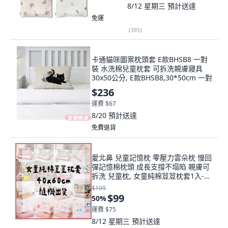
8/12 星期三
預計送達
免運
(
395
)
卡通貓咪圖案枕頭套 E款BHSB8 一對
裝 水洗棉兒童枕套 可拆洗親膚寢具
30x50公分, E款BHSB8,30*50cm 一對
$236
運費 $67
8/20
預計送達
免費退貨
愛北鼻 兒童記憶枕 零壓力雲朵枕 慢回
彈記憶棉枕頭 成長支撐不塌陷 親膚可
拆洗 兒童枕, 女童純棉荳荳枕套1入-隨
機出貨,枕套40x60cm
$199
$99
50
%
運費 $75
8/12 星期三
預計送達