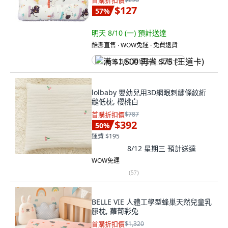
首購折扣價
$127
57
%
明天 8/10 (一)
預計送達
酷澎直售 ∙ WOW免運 ∙ 免費退貨
满 $1,500 再省 $75 (王道卡)
lolbaby 嬰幼兒用3D網眼刺繡條紋絎
縫低枕, 櫻桃白
首購折扣價
$787
$392
50
%
運費 $195
8/12 星期三
預計送達
WOW免運
(
57
)
BELLE VIE 人體工學型蜂巢天然兒童乳
膠枕, 蘿蔔彩兔
首購折扣價
$1,320