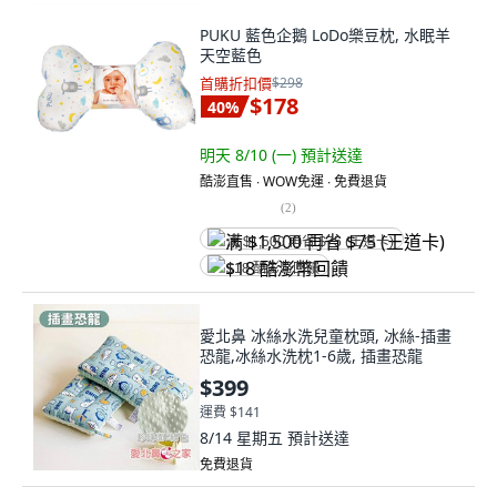
PUKU 藍色企鵝 LoDo樂豆枕, 水眠羊
天空藍色
首購折扣價
$298
$178
40
%
明天 8/10 (一)
預計送達
酷澎直售 ∙ WOW免運 ∙ 免費退貨
(
2
)
满 $1,500 再省 $75 (王道卡)
$18 酷澎幣回饋
愛北鼻 冰絲水洗兒童枕頭, 冰絲-插畫
恐龍,冰絲水洗枕1-6歲, 插畫恐龍
$399
運費 $141
8/14 星期五
預計送達
免費退貨