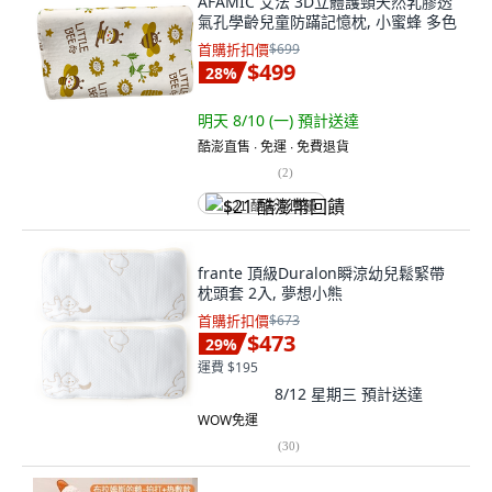
AFAMIC 艾法 3D立體護頸天然乳膠透
氣孔學齡兒童防蹣記憶枕, 小蜜蜂 多色
首購折扣價
$699
$499
28
%
明天 8/10 (一)
預計送達
酷澎直售 ∙ 免運 ∙ 免費退貨
(
2
)
$21 酷澎幣回饋
frante 頂級Duralon瞬涼幼兒鬆緊帶
枕頭套 2入, 夢想小熊
首購折扣價
$673
$473
29
%
運費 $195
8/12 星期三
預計送達
WOW免運
(
30
)