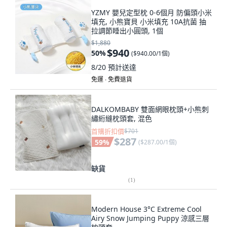
YZMY 嬰兒定型枕 0-6個月 防偏頭小米
填充, 小熊寶貝 小米填充 10A抗菌 抽
拉調節睡出小圓頭, 1個
$1,880
$940
50
%
(
$940.00/1個
)
8/20
預計送達
免運 ∙ 免費退貨
DALKOMBABY 雙面網眼枕頭+小熊刺
繡絎縫枕頭套, 混色
首購折扣價
$701
$287
59
%
(
$287.00/1個
)
缺貨
(
1
)
Modern House 3°C Extreme Cool
Airy Snow Jumping Puppy 涼感三層