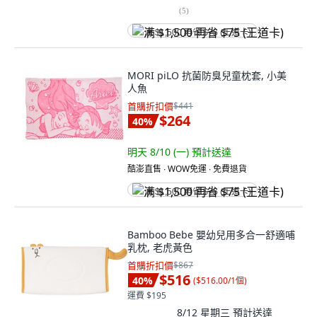
(
5
)
满 $1,500 再省 $75 (王道卡)
MORI piLO 抗菌防臭兒童枕套, 小美
人魚
首購折扣價
$441
$264
40
%
明天 8/10 (一)
預計送達
酷澎直售 ∙ WOW免運 ∙ 免費退貨
满 $1,500 再省 $75 (王道卡)
Bamboo Bebe 嬰幼兒用多合一舒適哺
乳枕, 老虎黃色
首購折扣價
$867
$516
40
%
(
$516.00/1個
)
運費 $195
8/12 星期三
預計送達