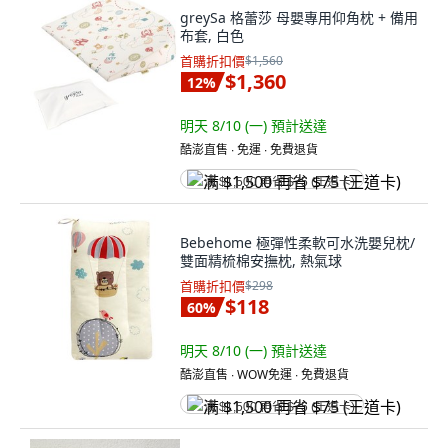
greySa 格蕾莎 母嬰專用仰角枕 + 備用
布套, 白色
首購折扣價
$1,560
$1,360
12
%
明天 8/10 (一)
預計送達
酷澎直售 ∙ 免運 ∙ 免費退貨
满 $1,500 再省 $75 (王道卡)
Bebehome 極彈性柔軟可水洗嬰兒枕/
雙面精梳棉安撫枕, 熱氣球
首購折扣價
$298
$118
60
%
明天 8/10 (一)
預計送達
酷澎直售 ∙ WOW免運 ∙ 免費退貨
满 $1,500 再省 $75 (王道卡)