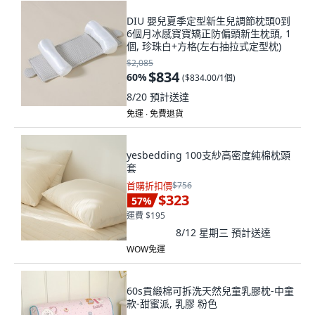
DIU 嬰兒夏季定型新生兒調節枕頭0到
6個月冰感寶寶矯正防偏頭新生枕頭, 1
個, 珍珠白+方格(左右抽拉式定型枕)
$2,085
$834
60
%
(
$834.00/1個
)
8/20
預計送達
免運 ∙ 免費退貨
yesbedding 100支紗高密度純棉枕頭
套
首購折扣價
$756
$323
57
%
運費 $195
8/12 星期三
預計送達
WOW免運
60s貢緞棉可拆洗天然兒童乳膠枕-中童
款-甜蜜派, 乳膠 粉色