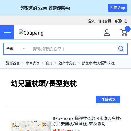
領取您的
$200
首購優惠卷!
打開 App
登入
註冊會員
客服中心
全部
酷澎首頁
室內家居
寢具
幼兒童寢具
幼兒童枕頭/長型抱枕
幼兒童枕頭/長型抱枕
篩選器
Bebehome 極彈性柔軟可水洗嬰兒枕/
顆粒安撫枕/荳荳枕, 森林派對
$298