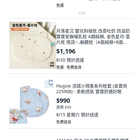
免運
(
12
)
月落星沉 嬰兒斜坡枕 改善吐奶 防溢奶
寶寶安撫哺乳枕 A類純棉, 金色星月-雲
片枕 現貨✨,躺餵枕（A面純棉+B面透
氣網格布）
$1,196
8/20
預計送達
免運 ∙ 免費退貨
Hugsie 涼感小飛象系列枕套 (金寶貝
225908) - 柔軟透氣 寶寶舒適好眠
$990
運費 $90
8/15 星期六
預計送達
免費退貨