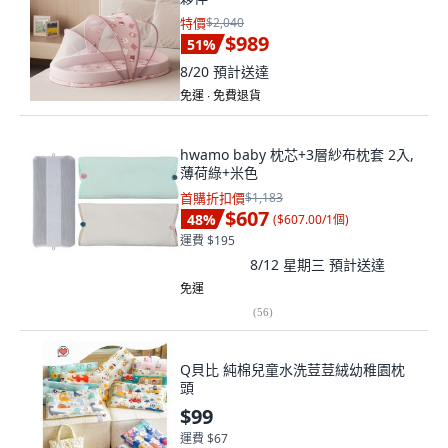
特價
$2,040
$989
51
%
8/20
預計送達
免運 ∙ 免費退貨
hwamo baby 枕芯+3層紗布枕套 2入,
薄荷綠+米色
首購折扣價
$1,183
$607
48
%
(
$607.00/1個
)
運費 $195
8/12 星期三
預計送達
免運
(
56
)
Q貝比 純棉兒童水洗荳荳絨幼稚園枕
頭
$99
運費 $67