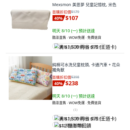
Mexsmon 美思夢 兒童記憶枕, 米色
首購折扣價
$179
$107
40
%
明天 8/10 (一)
預計送達
酷澎直售 ∙ WOW免運 ∙ 免費退貨
满 $1,500 再省 $75 (王道卡)
純棉可水洗兒童枕頭, 卡通汽車 + 花朵
獨角獸
首購折扣價
$398
$238
40
%
明天 8/10 (一)
預計送達
酷澎直售 ∙ WOW免運 ∙ 免費退貨
(
1
)
满 $1,500 再省 $75 (王道卡)
$12 酷澎幣回饋