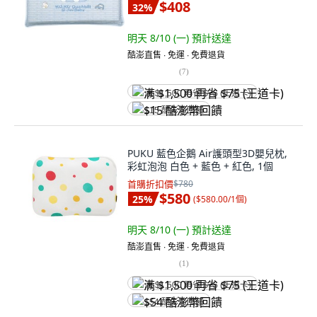
$408
32
%
明天 8/10 (一)
預計送達
酷澎直售 ∙ 免運 ∙ 免費退貨
(
7
)
满 $1,500 再省 $75 (王道卡)
$15 酷澎幣回饋
PUKU 藍色企鵝 Air護頭型3D嬰兒枕,
彩虹泡泡 白色 + 藍色 + 紅色, 1個
首購折扣價
$780
$580
25
%
(
$580.00/1個
)
明天 8/10 (一)
預計送達
酷澎直售 ∙ 免運 ∙ 免費退貨
(
1
)
满 $1,500 再省 $75 (王道卡)
$54 酷澎幣回饋