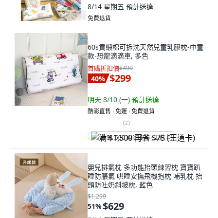
8/14 星期五
預計送達
免費退貨
60s貢緞棉可拆洗天然兒童乳膠枕-中童
款-恐龍滴滴車, 多色
首購折扣價
$499
$299
40
%
明天 8/10 (一)
預計送達
酷澎直售 ∙ 免運 ∙ 免費退貨
(
2
)
满 $1,500 再省 $75 (王道卡)
嬰兒排氣枕 多功能抬頭練習枕 寶寶趴
睡防脹氣 哄睡安撫飛機抱枕 哺乳枕 抬
頭防吐奶斜坡枕, 藍色
$1,299
$629
51
%