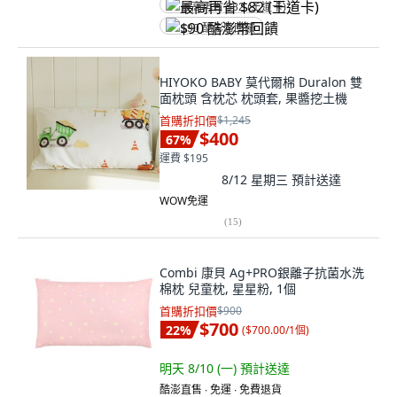
最高再省 $82 (王道卡)
$90 酷澎幣回饋
HIYOKO BABY 莫代爾棉 Duralon 雙
面枕頭 含枕芯 枕頭套, 果醬挖土機
首購折扣價
$1,245
$400
67
%
運費 $195
8/12 星期三
預計送達
WOW免運
(
15
)
Combi 康貝 Ag+PRO銀離子抗菌水洗
棉枕 兒童枕, 星星粉, 1個
首購折扣價
$900
$700
22
%
(
$700.00/1個
)
明天 8/10 (一)
預計送達
酷澎直售 ∙ 免運 ∙ 免費退貨