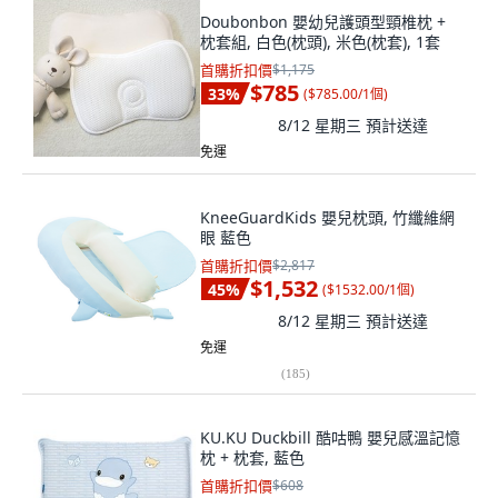
Doubonbon 嬰幼兒護頭型頸椎枕 +
枕套組, 白色(枕頭), 米色(枕套), 1套
首購折扣價
$1,175
$785
33
%
(
$785.00/1個
)
8/12 星期三
預計送達
免運
KneeGuardKids 嬰兒枕頭, 竹纖維網
眼 藍色
首購折扣價
$2,817
$1,532
45
%
(
$1532.00/1個
)
8/12 星期三
預計送達
免運
(
185
)
KU.KU Duckbill 酷咕鴨 嬰兒感溫記憶
枕 + 枕套, 藍色
首購折扣價
$608