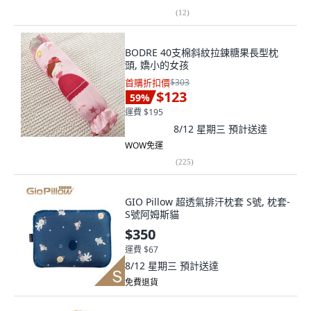
(
12
)
BODRE 40支棉斜紋拉鍊糖果長型枕
頭, 嬌小的女孩
首購折扣價
$303
$123
59
%
運費 $195
8/12 星期三
預計送達
WOW免運
(
225
)
GIO Pillow 超透氣排汗枕套 S號, 枕套-
S號阿姆斯貓
$350
運費 $67
8/12 星期三
預計送達
免費退貨