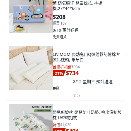
菌 透氣吸汗 兒童枕芯, 挖掘
機,27*44*6cm
$208
運費 $67
8/18
預計送達
免費退貨
LIV MOM 嬰幼兒用Q彈蓬鬆記憶棉客
製化枕頭, 象牙白
首購折扣價
$934
$734
21
%
8/12 星期三
預計送達
免運
(
13
)
嬰兒斜坡枕 嬰兒防吐奶墊, 熊出沒斜坡
枕 U型環抱枕
特價
$1,020
$494