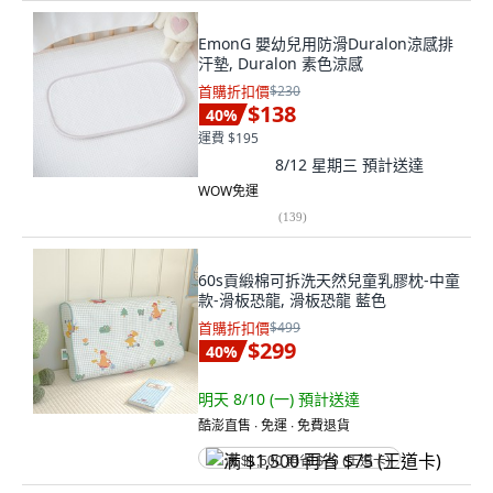
EmonG 嬰幼兒用防滑Duralon涼感排
汗墊, Duralon 素色涼感
首購折扣價
$230
$138
40
%
運費 $195
8/12 星期三
預計送達
WOW免運
(
139
)
60s貢緞棉可拆洗天然兒童乳膠枕-中童
款-滑板恐龍, 滑板恐龍 藍色
首購折扣價
$499
$299
40
%
明天 8/10 (一)
預計送達
酷澎直售 ∙ 免運 ∙ 免費退貨
满 $1,500 再省 $75 (王道卡)