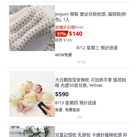
Jeiyuni 棉製 嬰幼兒款枕頭, 貓咪款(粉
色), 1入
首購折扣價
$332
$140
57
%
運費 $195
8/12 星期三
預計送達
WOW免運
(
113
)
大白鵝造型安撫枕 可加熱手掌 遙控拍
睡 內建50首兒歌, Yellow
$590
8/13 星期四
預計送達
免運 ∙ 免費退貨
(
3
)
兒童記憶枕 乳膠枕 卡通針織棉枕頭 抑