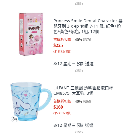
(
386
)
Princess Smile Dental Character 嬰
兒牙刷 3 x 4p 套組 7-11 歲, 紅色+粉
色+黃色+紫色, 1組, 12個
首購折扣價
40
%
$376
$225
(
$18.75/1個
)
8/12 星期三
預計送達
(
259
)
LiLFANT 三麗鷗 透明圓點漱口杯
CM8575, 大耳狗, 3個
首購折扣價
40
%
$268
$160
(
$53.33/1個
)
8/12 星期三
預計送達
(
157
)