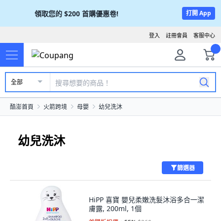
領取您的
$200
首購優惠卷!
打開 App
登入
註冊會員
客服中心
全部
酷澎首頁
火箭跨境
母嬰
幼兒洗沐
幼兒洗沐
篩選器
HiPP 喜寶 嬰兒柔嫩洗髮沐浴多合一潔
膚露, 200ml, 1個