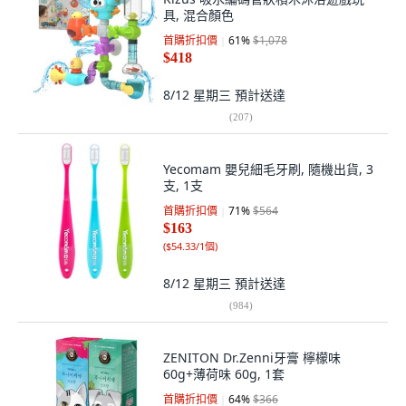
具, 混合顏色
首購折扣價
61
%
$1,078
$418
8/12 星期三
預計送達
(
207
)
Yecomam 嬰兒細毛牙刷, 隨機出貨, 3
支, 1支
首購折扣價
71
%
$564
$163
(
$54.33/1個
)
8/12 星期三
預計送達
(
984
)
ZENITON Dr.Zenni牙膏 檸檬味
60g+薄荷味 60g, 1套
首購折扣價
64
%
$366