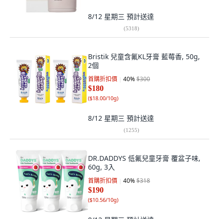
8/12 星期三
預計送達
(
5318
)
Bristik 兒童含氟KL牙膏 藍莓香, 50g,
2個
首購折扣價
40
%
$300
$180
(
$18.00/10g
)
8/12 星期三
預計送達
(
1255
)
DR.DADDYS 低氟兒童牙膏 覆盆子味,
60g, 3入
首購折扣價
40
%
$318
$190
(
$10.56/10g
)