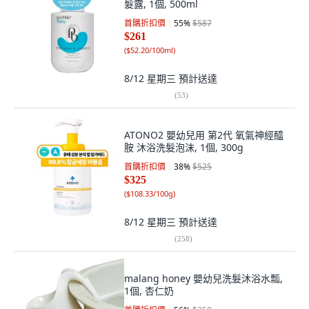
髮露, 1個, 500ml
首購折扣價
55
%
$587
$261
(
$52.20/100ml
)
8/12 星期三
預計送達
(
53
)
ATONO2 嬰幼兒用 第2代 氧氣神經醯
胺 沐浴洗髮泡沫, 1個, 300g
首購折扣價
38
%
$525
$325
(
$108.33/100g
)
8/12 星期三
預計送達
(
258
)
malang honey 嬰幼兒洗髮沐浴水瓢,
1個, 杏仁奶