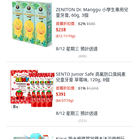
ZENITON Dr. Manggu 小學生專用兒
童牙膏, 60g, 3個
首購折扣價
62
%
$585
$218
(
$12.11/10g
)
8/12 星期三
預計送達
(
608
)
SENTO Junior Safe 高氟防口臭純素
兒童牙膏 草莓味, 120g, 8個
首購折扣價
61
%
$1,010
$391
(
$4.07/10g
)
8/12 星期三
預計送達
(
521
)
Kizus 吸水編碼管狀積木沐浴遊戲玩