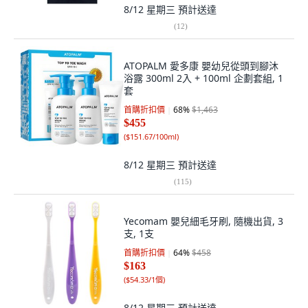
8/12 星期三
預計送達
(
12
)
ATOPALM 愛多康 嬰幼兒從頭到腳沐
浴露 300ml 2入 + 100ml 企劃套組, 1
套
首購折扣價
68
%
$1,463
$455
(
$151.67/100ml
)
8/12 星期三
預計送達
(
115
)
Yecomam 嬰兒細毛牙刷, 隨機出貨, 3
支, 1支
首購折扣價
64
%
$458
$163
(
$54.33/1個
)
8/12 星期三
預計送達