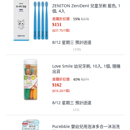
ZENITON ZeniDent 兒童牙刷 藍色, 1
個, 4入
首購折扣價
59
%
$376
$151
(
$37.75/1個
)
8/12 星期三
預計送達
(
158
)
Love Smile 幼兒牙刷, 10入, 1個, 隨機
出貨
首購折扣價
40
%
$271
$162
(
$16.20/1個
)
8/12 星期三
預計送達
(
15
)
Purebble 嬰幼兒用泡沫多合一沐浴洗