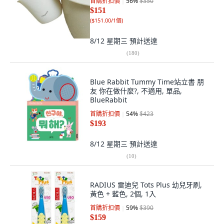
首購折扣價
56
%
$350
$151
(
$151.00/1個
)
8/12 星期三
預計送達
(
180
)
Blue Rabbit Tummy Time站立書 朋
友 你在做什麼?, 不適用, 單品,
BlueRabbit
首購折扣價
54
%
$423
$193
8/12 星期三
預計送達
(
10
)
RADIUS 雷迪兒 Tots Plus 幼兒牙刷,
黃色 + 藍色, 2個, 1入
首購折扣價
59
%
$390
$159