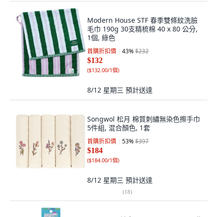
Modern House STF 春季雙條紋洗臉
毛巾 190g 30支精梳棉 40 x 80 公分,
1個, 綠色
首購折扣價
43
%
$232
$132
(
$132.00/1個
)
8/12 星期三
預計送達
Songwol 松月 棉質刺繡無染色擦手巾
5件組, 混合顏色, 1套
首購折扣價
53
%
$397
$184
(
$184.00/1個
)
8/12 星期三
預計送達
(
18
)