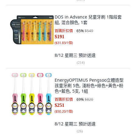
DOS in Advance 兒童牙刷 1階段套
組, 混合顏色, 1套
首購折扣價
65
%
$549
$191
(
$31.83/1個
)
8/12 星期三
預計送達
(
214
)
EnergyOPTIMUS Pengsoo立體造型
孩童牙刷 5色, 淺粉色+綠色+黃色+粉
色+藍色, 5支, 1組
首購折扣價
69
%
$820
$251
(
$50.20/1個
)
8/12 星期三
預計送達
(
26
)