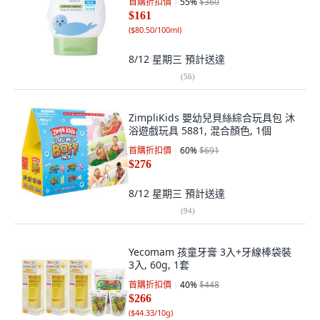
首購折扣價
55
%
$360
$161
(
$80.50/100ml
)
8/12 星期三
預計送達
(
56
)
ZimpliKids 嬰幼兒貝絲綜合玩具包 沐
浴遊戲玩具 5881, 混合顏色, 1個
首購折扣價
60
%
$691
$276
8/12 星期三
預計送達
(
94
)
Yecomam 孩童牙膏 3入+牙線棒袋裝
3入, 60g, 1套
首購折扣價
40
%
$448
$266
(
$44.33/10g
)