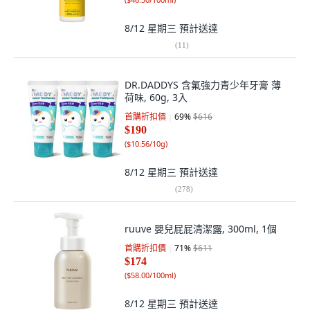
8/12 星期三
預計送達
(
11
)
DR.DADDYS 含氟強力青少年牙膏 薄
荷味, 60g, 3入
首購折扣價
69
%
$616
$190
(
$10.56/10g
)
8/12 星期三
預計送達
(
278
)
ruuve 嬰兒屁屁清潔露, 300ml, 1個
首購折扣價
71
%
$611
$174
(
$58.00/100ml
)
8/12 星期三
預計送達