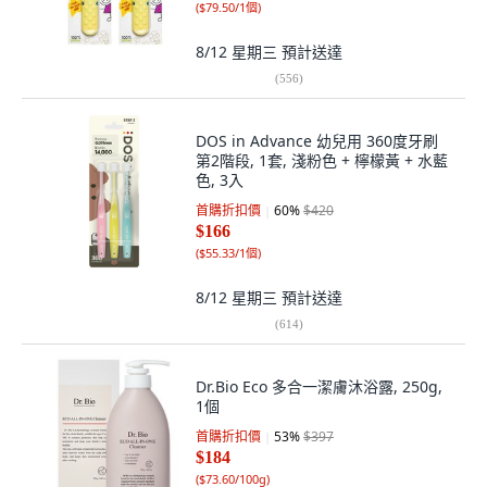
(
$79.50/1個
)
8/12 星期三
預計送達
(
556
)
DOS in Advance 幼兒用 360度牙刷
第2階段, 1套, 淺粉色 + 檸檬黃 + 水藍
色, 3入
首購折扣價
60
%
$420
$166
(
$55.33/1個
)
8/12 星期三
預計送達
(
614
)
Dr.Bio Eco 多合一潔膚沐浴露, 250g,
1個
首購折扣價
53
%
$397
$184
(
$73.60/100g
)