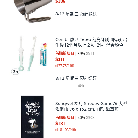
$186
8/12 星期三
預計送達
Combi 康貝 Teteo 幼兒牙刷 3階段 出
生後12個月以上 2入, 2個, 混合顏色
首購折扣價
39
%
$511
$311
(
$77.75/1個
)
8/12 星期三
預計送達
(
64
)
Songwol 松月 Snoopy Game76 大型
海灘巾 76 x 152 cm, 1個, 海軍藍
首購折扣價
40
%
$303
$181
(
$181.00/1個
)