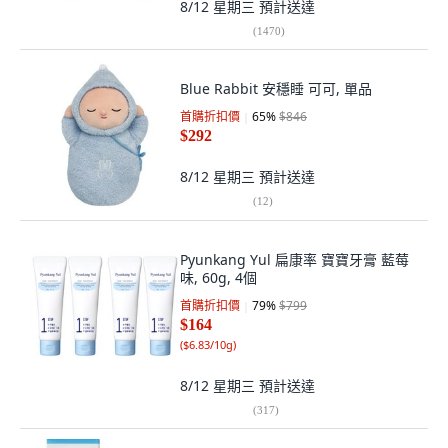
8/12 星期三
預計送達
(
1470
)
Blue Rabbit 安穩睡 可可, 單品
首購折扣價
65
%
$846
$292
8/12 星期三
預計送達
(
12
)
Pyunkang Yul 扁康率 寶寶牙膏 藍莓
味, 60g, 4個
首購折扣價
79
%
$799
$164
(
$6.83/10g
)
8/12 星期三
預計送達
(
317
)