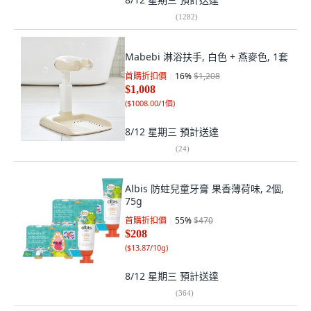
(
1282
)
Mabebi 淋浴扶手, 白色 + 燕麥色, 1套
首購折扣價
16
%
$1,208
$1,008
(
$1008.00/1個
)
8/12 星期三
預計送達
(
24
)
Albis 防蛀兒童牙膏 果香薄荷味, 2個,
75g
首購折扣價
55
%
$470
$208
(
$13.87/10g
)
8/12 星期三
預計送達
(
364
)