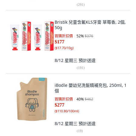
(
291
)
Bristik 兒童含氟KLS牙膏 草莓香, 2個,
50g
首購折扣價
52
%
$376
$177
(
$17.70/10g
)
8/12 星期三
預計送達
(
191
)
iBodle 嬰幼兒洗髮精補充包, 250ml, 1
個
首購折扣價
40
%
$462
$277
(
$110.80/100ml
)
8/12 星期三
預計送達
(
19
)