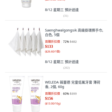
8/12 星期三
預計送達
(
31
)
Saenghwalgongsik 高級掛環擦手巾,
白色, 5個
首購折扣價
72
%
$482
$133
(
$26.60/1個
)
8/12 星期三
預計送達
(
202
)
WELEDA 薇蕾德 兒童低氟牙膏 薄荷
香, 2個, 60g
首購折扣價
60
%
$399
$156
(
$13.00/10g
)