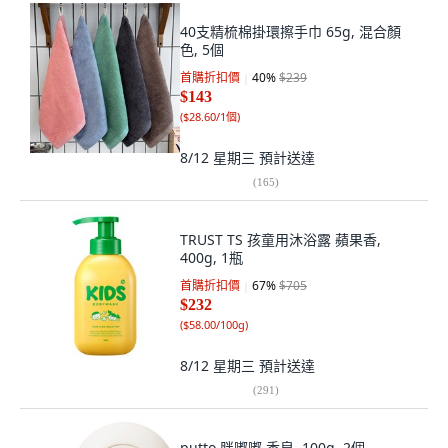
40支精梳棉掛環擦手巾 65g, 混合顏
色, 5個
首購折扣價
40
%
$239
$143
(
$28.60/1個
)
8/12 星期三
預計送達
(
165
)
TRUST TS 孩童用沐浴露 蘋果香,
400g, 1瓶
首購折扣價
67
%
$705
$232
(
$58.00/100g
)
8/12 星期三
預計送達
(
291
)
putto 胖嘟嘟 香皂, 100g, 2個