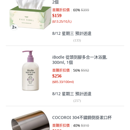
2個
首購折扣價
60
%
$399
$159
(
$13.25/10入
)
8/12 星期三
預計送達
(
133
)
iBodle 從頭到腳多合一沐浴露,
300ml, 1個
首購折扣價
56
%
$592
$256
(
$85.33/100ml
)
8/12 星期三
預計送達
(
257
)
COCOROI 304不鏽鋼倒掛漱口杯
首購折扣價
40
%
$310