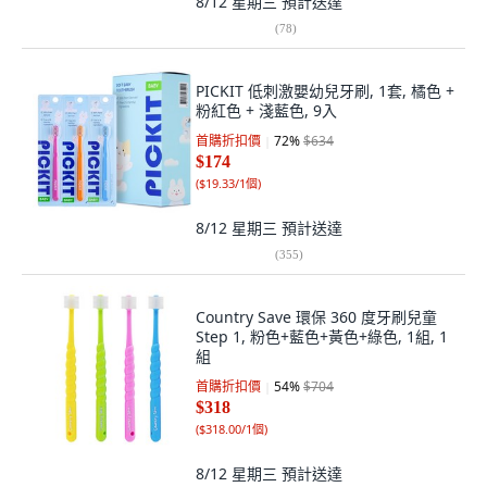
8/12 星期三
預計送達
(
78
)
PICKIT 低刺激嬰幼兒牙刷, 1套, 橘色 +
粉紅色 + 淺藍色, 9入
首購折扣價
72
%
$634
$174
(
$19.33/1個
)
8/12 星期三
預計送達
(
355
)
Country Save 環保 360 度牙刷兒童
Step 1, 粉色+藍色+黃色+綠色, 1組, 1
組
首購折扣價
54
%
$704
$318
(
$318.00/1個
)
8/12 星期三
預計送達