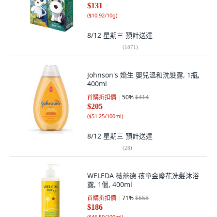
$131
(
$10.92/10g
)
8/12 星期三
預計送達
(
1871
)
Johnson's 嬌生 嬰兒溫和洗髮露, 1瓶,
400ml
首購折扣價
50
%
$414
$205
(
$51.25/100ml
)
8/12 星期三
預計送達
(
28
)
WELEDA 薇蕾德 孩童金盞花洗髮沐浴
露, 1個, 400ml
首購折扣價
71
%
$658
$186
(
$46.50/100ml
)