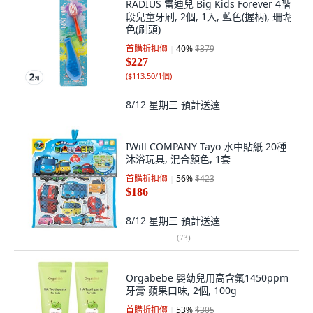
RADIUS 雷迪兒 Big Kids Forever 4階
段兒童牙刷, 2個, 1入, 藍色(握柄), 珊瑚
色(刷頭)
首購折扣價
40
%
$379
$227
(
$113.50/1個
)
8/12 星期三
預計送達
IWill COMPANY Tayo 水中貼紙 20種
沐浴玩具, 混合顏色, 1套
首購折扣價
56
%
$423
$186
8/12 星期三
預計送達
(
73
)
Orgabebe 嬰幼兒用高含氟1450ppm
牙膏 蘋果口味, 2個, 100g
首購折扣價
53
%
$305