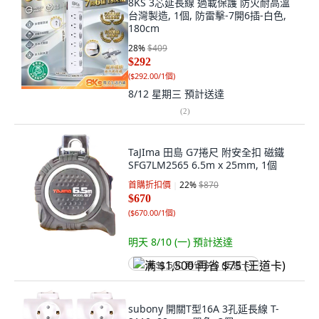
8KS 3芯延長線 過載保護 防火耐高溫
台灣製造, 1個, 防雷擊-7開6插-白色,
180cm
28
%
$409
$292
(
$292.00/1個
)
8/12 星期三
預計送達
(
2
)
TaJIma 田島 G7捲尺 附安全扣 磁鐵
SFG7LM2565 6.5m x 25mm, 1個
首購折扣價
22
%
$870
$670
(
$670.00/1個
)
明天 8/10 (一)
預計送達
满 $1,500 再省 $75 (王道卡)
subony 開關T型16A 3孔延長線 T-