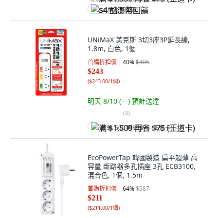
$4 酷澎幣回饋
UNiMaX 美克斯 3切3座3P延長線,
1.8m, 白色, 1個
首購折扣價
40
%
$405
$243
(
$243.00/1個
)
明天 8/10 (一)
預計送達
(
3
)
满 $1,500 再省 $75 (王道卡)
EcoPowerTap 韓國製造 扁平超薄 高
容量 斷路器多孔插座 3孔 ECB3100,
混合色, 1個, 1.5m
首購折扣價
64
%
$587
$211
(
$211.00/1個
)