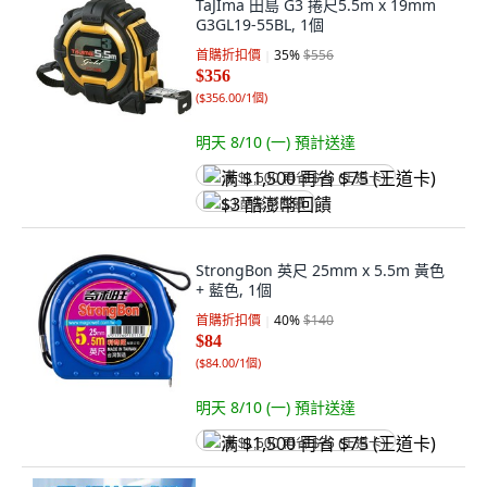
TaJIma 田島 G3 捲尺5.5m x 19mm
G3GL19-55BL, 1個
首購折扣價
35
%
$556
$356
(
$356.00/1個
)
明天 8/10 (一)
預計送達
满 $1,500 再省 $75 (王道卡)
$3 酷澎幣回饋
StrongBon 英尺 25mm x 5.5m 黃色
+ 藍色, 1個
首購折扣價
40
%
$140
$84
(
$84.00/1個
)
明天 8/10 (一)
預計送達
满 $1,500 再省 $75 (王道卡)