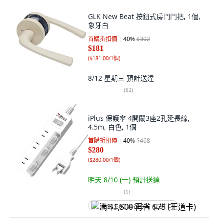
GLK New Beat 按鈕式房門門把, 1個,
象牙白
首購折扣價
40
%
$302
$181
(
$181.00/1個
)
8/12 星期三
預計送達
(
62
)
iPlus 保護傘 4開關3座2孔延長線,
4.5m, 白色, 1個
首購折扣價
40
%
$468
$280
(
$280.00/1個
)
明天 8/10 (一)
預計送達
(
1
)
满 $1,500 再省 $75 (王道卡)