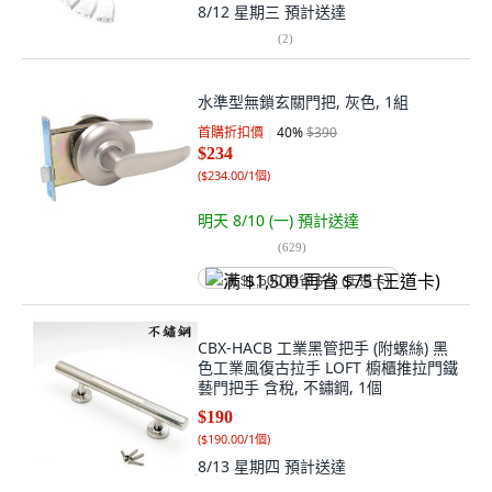
8/12 星期三
預計送達
(
2
)
水準型無鎖玄關門把, 灰色, 1組
首購折扣價
40
%
$390
$234
(
$234.00/1個
)
明天 8/10 (一)
預計送達
(
629
)
满 $1,500 再省 $75 (王道卡)
CBX-HACB 工業黑管把手 (附螺絲) 黑
色工業風復古拉手 LOFT 櫥櫃推拉門鐵
藝門把手 含稅, 不鏽鋼, 1個
$190
(
$190.00/1個
)
8/13 星期四
預計送達