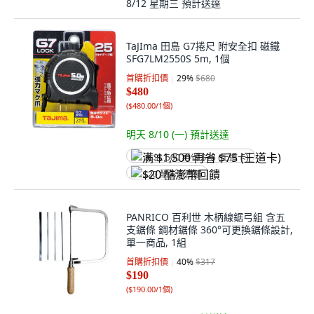
8/12 星期三
預計送達
TaJIma 田島 G7捲尺 附安全扣 磁鐵
SFG7LM2550S 5m, 1個
首購折扣價
29
%
$680
$480
(
$480.00/1個
)
明天 8/10 (一)
預計送達
满 $1,500 再省 $75 (王道卡)
$20 酷澎幣回饋
PANRICO 百利世 木柄線鋸弓組 含五
支鋸條 鋼材鋸條 360°可更換鋸條設計,
單一商品, 1組
首購折扣價
40
%
$317
$190
(
$190.00/1個
)