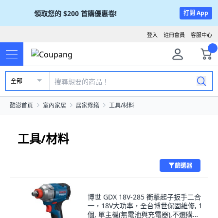
領取您的
$200
首購優惠卷!
打開 App
登入
註冊會員
客服中心
全部
酷澎首頁
室內家居
居家修繕
工具/材料
工具/材料
篩選器
博世 GDX 18V-285 衝擊起子扳手二合
一，18V大功率，全台博世保固維修, 1
個, 單主機(無電池與充電器),不選購收