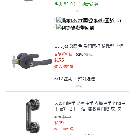
明天 8/10 (一)
預計送達
(
9
)
满 $1,500 再省 $75 (王道卡)
$10 酷澎幣回饋
GLK Jet 淺黑色 房門門把 鑰匙型, 1個
首購折扣價
52
%
$372
$175
(
$175.00/1個
)
8/12 星期三
預計送達
(
86
)
玻璃門把手 浴室扶手 衣櫃把手 門窗把
手 窗戶把手, 1個, 雙吸盤門把-灰, 灰
40
%
$199
$119
(
$119.00/1個
)