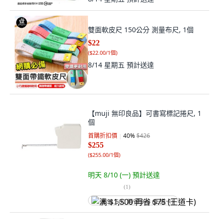
雙面軟皮尺 150公分 測量布尺, 1個
$22
(
$22.00/1個
)
8/14 星期五
預計送達
【muji 無印良品】可書寫標記捲尺, 1
個
首購折扣價
40
%
$426
$255
(
$255.00/1個
)
明天 8/10 (一)
預計送達
(
1
)
满 $1,500 再省 $75 (王道卡)