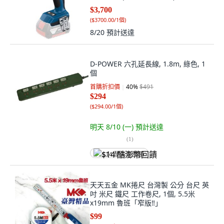
納
$3,700
(
$3700.00/1個
)
8/20
預計送達
D-POWER 六孔延長線, 1.8m, 綠色, 1
個
首購折扣價
40
%
$491
$294
(
$294.00/1個
)
明天 8/10 (一)
預計送達
(
1
)
$14 酷澎幣回饋
天天五金 MK捲尺 台灣製 公分 台尺 英
吋 米尺 鐵尺 工作卷尺, 1個, 5.5米
x19mm 魯班「窄版‼️」
$99