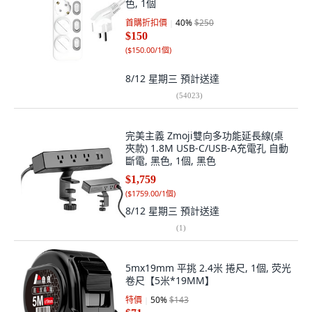
色, 1個
首購折扣價
40
%
$250
$150
(
$150.00/1個
)
8/12 星期三
預計送達
(
54023
)
完美主義 Zmoji雙向多功能延長線(桌
夾款) 1.8M USB-C/USB-A充電孔 自動
斷電, 黑色, 1個, 黑色
$1,759
(
$1759.00/1個
)
8/12 星期三
預計送達
(
1
)
5mx19mm 平挑 2.4米 捲尺, 1個, 荧光
卷尺【5米*19MM】
特價
50
%
$143