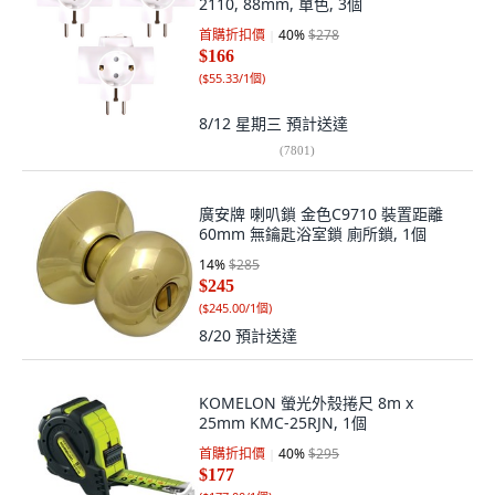
2110, 88mm, 單色, 3個
首購折扣價
40
%
$278
$166
(
$55.33/1個
)
8/12 星期三
預計送達
(
7801
)
廣安牌 喇叭鎖 金色C9710 裝置距離
60mm 無鑰匙浴室鎖 廁所鎖, 1個
14
%
$285
$245
(
$245.00/1個
)
8/20
預計送達
KOMELON 螢光外殼捲尺 8m x
25mm KMC-25RJN, 1個
首購折扣價
40
%
$295
$177