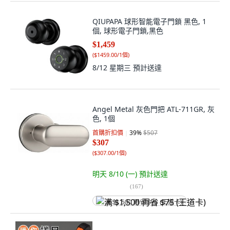
QIUPAPA 球形智能電子門鎖 黑色, 1
個, 球形電子門鎖,黑色
$1,459
(
$1459.00/1個
)
8/12 星期三
預計送達
Angel Metal 灰色門把 ATL-711GR, 灰
色, 1個
首購折扣價
39
%
$507
$307
(
$307.00/1個
)
明天 8/10 (一)
預計送達
(
167
)
满 $1,500 再省 $75 (王道卡)