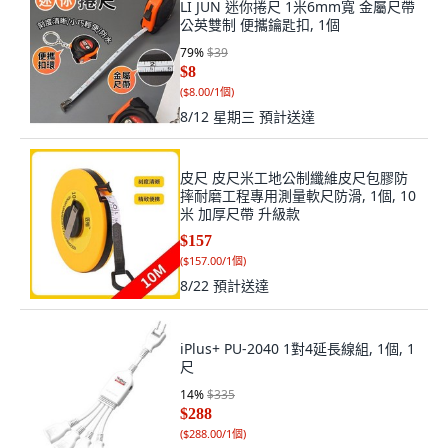
LI JUN 迷你捲尺 1米6mm寬 金屬尺帶
公英雙制 便攜鑰匙扣, 1個
79
%
$39
$8
(
$8.00/1個
)
8/12 星期三
預計送達
皮尺 皮尺米工地公制纖維皮尺包膠防
摔耐磨工程專用測量軟尺防滑, 1個, 10
米 加厚尺帶 升級款
$157
(
$157.00/1個
)
8/22
預計送達
iPlus+ PU-2040 1對4延長線組, 1個, 1
尺
14
%
$335
$288
(
$288.00/1個
)