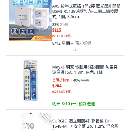
AXS 按壓式壁插 1開2接 藍光節能開關
BSMI R51380認證, 灰-二開二插按壓
式, 1個, 8.5cm
22
%
$149
$115
(
$115.00/1個
)
8/12 星期三
預計送達
(
1
)
Mayka 明家 電腦用6插6開關 防雷突
波保護15A, 1.8m, 白色, 1條
首購折扣價
40
%
$440
$264
(
$264.00/1個
)
明天 8/10 (一)
預計送達
SURGIO 獨立開關4孔延長線 DH-
1648-MT + 安全蓋 2p, 1.2m, 混合顏