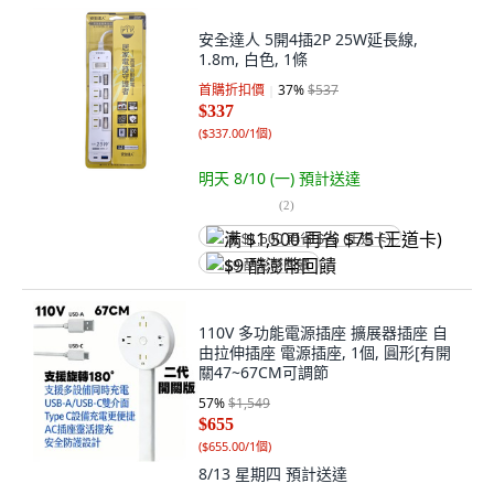
安全達人 5開4插2P 25W延長線,
1.8m, 白色, 1條
首購折扣價
37
%
$537
$337
(
$337.00/1個
)
明天 8/10 (一)
預計送達
(
2
)
满 $1,500 再省 $75 (王道卡)
$9 酷澎幣回饋
110V 多功能電源插座 擴展器插座 自
由拉伸插座 電源插座, 1個, 圓形[有開
關47~67CM可調節
57
%
$1,549
$655
(
$655.00/1個
)
8/13 星期四
預計送達