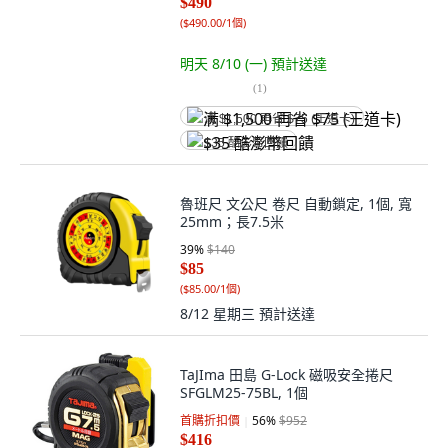
$490
(
$490.00/1個
)
明天 8/10 (一)
預計送達
(
1
)
满 $1,500 再省 $75 (王道卡)
$35 酷澎幣回饋
魯班尺 文公尺 卷尺 自動鎖定, 1個, 寬
25mm；長7.5米
39
%
$140
$85
(
$85.00/1個
)
8/12 星期三
預計送達
TaJIma 田島 G-Lock 磁吸安全捲尺
SFGLM25-75BL, 1個
首購折扣價
56
%
$952
$416