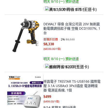
明天 8/10 (一)
預計送達
满 $1,500 再省 $75 (王道卡)
DEWALT 得偉 台灣公司貨 20V 無刷震
動電鑽調扭起子機 空機 DCD1007N, 1
台
首購折扣價
2
%
$8,530
$8,330
(
$8330.00/1個
)
明天 8/10 (一)
預計送達
最高再省 $200 (王道卡)
祥昌電子 TRISTAR TS-USB166 國際電
壓 3.1A USBAx3 3Px3插座 電源轉接
器 電源延長線, 1個
$499
(
$499.00/1個
)
8/14 星期五
預計送達