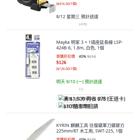
(
$416.00/1個
)
8/12 星期三
預計送達
(
418
)
Mayka 明家 3 + 1插座延長線 LSP-
424B-6, 1.8m, 白色, 1個
首購折扣價
40
%
$210
$126
(
$126.00/1個
)
明天 8/10 (一)
預計送達
(
1
)
满 $1,500 再省 $75 (王道卡)
$10 酷澎幣回饋
KYRIN 麒麟工具 往復鋸軍刀鋸替刃
225mm/8T 木工用, SWT-225, 1個
首購折扣價
40
%
$175