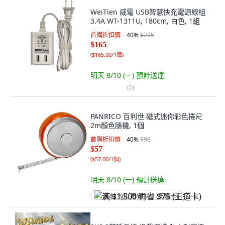
WeiTien 威電 USB智慧快充電源線組
3.4A WT-1311U, 180cm, 白色, 1組
首購折扣價
40
%
$275
$165
(
$165.00/1個
)
明天 8/10 (一)
預計送達
(
2
)
PANRICO 百利世 磁式迷你彩色捲尺
2m顏色隨機, 1個
首購折扣價
40
%
$96
$57
(
$57.00/1個
)
明天 8/10 (一)
預計送達
满 $1,500 再省 $75 (王道卡)