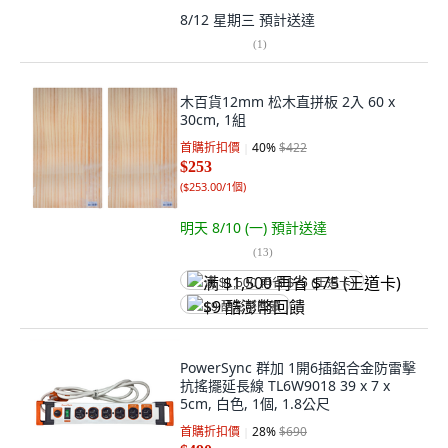
8/12 星期三
預計送達
(
1
)
木百貨12mm 松木直拼板 2入 60 x
30cm, 1組
首購折扣價
40
%
$422
$253
(
$253.00/1個
)
明天 8/10 (一)
預計送達
(
13
)
满 $1,500 再省 $75 (王道卡)
$9 酷澎幣回饋
PowerSync 群加 1開6插鋁合金防雷擊
抗搖擺延長線 TL6W9018 39 x 7 x
5cm, 白色, 1個, 1.8公尺
首購折扣價
28
%
$690