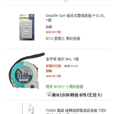
(
1
)
Double Sun 組合式雙插座組 P-G-2S,
1個
$48
(
$48.00/1個
)
8/12 星期三
預計送達
金字塔 捲尺 8m, 1個
首購折扣價
40
%
$160
$96
(
$96.00/1個
)
明天 8/10 (一)
預計送達
满 $1,500 再省 $75 (王道卡)
TUNO 圖諾 旋轉插頭電源延長線 7切6