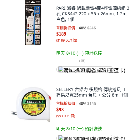
PARI 派睿 過載斷電4開4座電源線組 3
孔 CK3442 220 x 56 x 26mm, 1.2m,
白色, 1個
首購折扣價
40
%
$315
$189
(
$189.00/1個
)
明天 8/10 (一)
預計送達
(
10
)
满 $1,500 再省 $75 (王道卡)
SELLERY 舍樂力 多規格 傳統捲尺 工
程捲尺寬25mm 台尺 + 公分 8m, 1個
首購折扣價
40
%
$156
$93
(
$93.00/1個
)
明天 8/10 (一)
預計送達
满 $1,500 再省 $75 (王道卡)