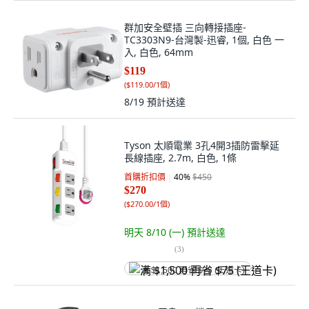
群加安全壁插 三向轉接插座-
TC3303N9-台灣製-迅睿, 1個, 白色 一
入, 白色, 64mm
$119
(
$119.00/1個
)
8/19
預計送達
Tyson 太順電業 3孔4開3插防雷擊延
長線插座, 2.7m, 白色, 1條
首購折扣價
40
%
$450
$270
(
$270.00/1個
)
明天 8/10 (一)
預計送達
(
3
)
满 $1,500 再省 $75 (王道卡)