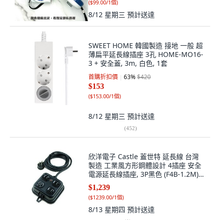
(
$99.00/1個
)
8/12 星期三
預計送達
SWEET HOME 韓國製造 接地 一般 超
薄扁平延長線插座 3孔 HOME-MO16-
3 + 安全蓋, 3m, 白色, 1套
首購折扣價
63
%
$420
$153
(
$153.00/1個
)
8/12 星期三
預計送達
(
452
)
欣洋電子 Castle 蓋世特 延長線 台灣
製造 工業風方形鋼體設計 4插座 安全
電源延長線插座, 3P黑色 (F4B-1.2M),
1個, 120cm
$1,239
(
$1239.00/1個
)
8/13 星期四
預計送達