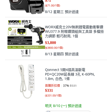
$71
(
$71.00/1個
)
8/12 星期三
預計送達
WORX威克士20V無刷鋰電震動衝擊鑽
WU377.9 附贈鑽頭組與工具袋 多檔扭
力調節 輕巧耐用, 1個
$3,800
(
$3800.00/1個
)
8/13 星期四
預計送達
Qonnect 5開4插高溫斷電
PD+QC20W延長線 3孔 K-60PN,
1.8m, 白色, 1條
首購折扣價
37
%
$531
$331
(
$331.00/1個
)
明天 8/10 (一)
預計送達