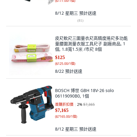
(
$177.00/1個
)
8/12 星期三
預計送達
(
81
)
皮尺軟尺三圍量衣尺高精度捲尺多功能
量腰圍測量衣服工具尺子 副廠商品, 1
個, 1.8寬1.5米 /市尺 8個
$125
(
$125.00/1個
)
8/22
預計送達
BOSCH 博世 GBH 18V-26 solo
06119090B0, 1個
首購折扣價
2
%
$7,365
$7,165
(
$7165.00/1個
)
8/12 星期三
預計送達