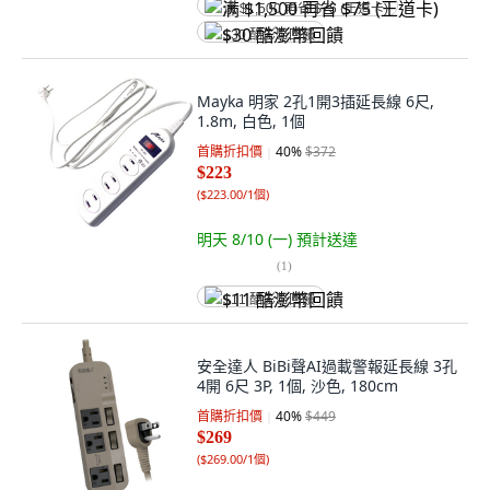
满 $1,500 再省 $75 (王道卡)
$30 酷澎幣回饋
Mayka 明家 2孔1開3插延長線 6尺,
1.8m, 白色, 1個
首購折扣價
40
%
$372
$223
(
$223.00/1個
)
明天 8/10 (一)
預計送達
(
1
)
$11 酷澎幣回饋
安全達人 BiBi聲AI過載警報延長線 3孔
4開 6尺 3P, 1個, 沙色, 180cm
首購折扣價
40
%
$449
$269
(
$269.00/1個
)