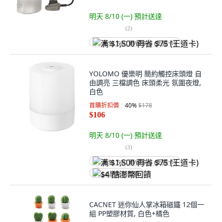
明天 8/10 (一)
預計送達
(
2
)
满 $1,500 再省 $75 (王道卡)
YOLOMO 優樂明 簡約觸控床頭燈 自
由調亮 三檔調色 床頭柔光 氛圍夜燈,
白色
首購折扣價
40
%
$178
$106
明天 8/10 (一)
預計送達
(
3
)
满 $1,500 再省 $75 (王道卡)
$4 酷澎幣回饋
CACNET 迷你仙人掌冰箱磁鐵 12個一
組 PP塑膠材質, 白色+橘色