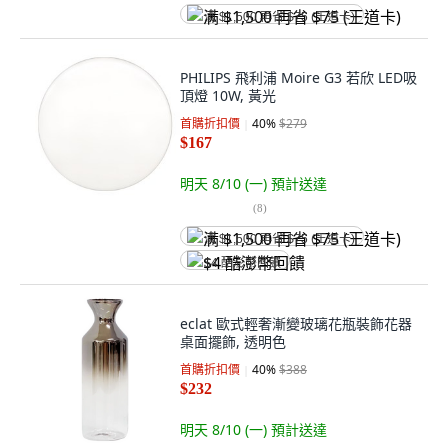
满 $1,500 再省 $75 (王道卡)
PHILIPS 飛利浦 Moire G3 若欣 LED吸
頂燈 10W, 黃光
首購折扣價
40
%
$279
$167
明天 8/10 (一)
預計送達
(
8
)
满 $1,500 再省 $75 (王道卡)
$4 酷澎幣回饋
eclat 歐式輕奢漸變玻璃花瓶裝飾花器
桌面擺飾, 透明色
首購折扣價
40
%
$388
$232
明天 8/10 (一)
預計送達