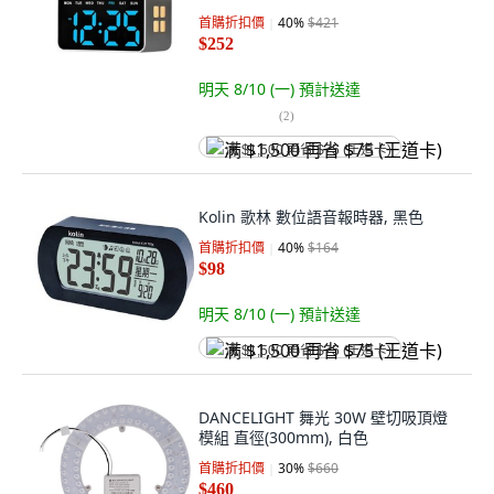
首購折扣價
40
%
$421
$252
明天 8/10 (一)
預計送達
(
2
)
满 $1,500 再省 $75 (王道卡)
Kolin 歌林 數位語音報時器, 黑色
首購折扣價
40
%
$164
$98
明天 8/10 (一)
預計送達
满 $1,500 再省 $75 (王道卡)
DANCELIGHT 舞光 30W 壁切吸頂燈
模組 直徑(300mm), 白色
首購折扣價
30
%
$660
$460