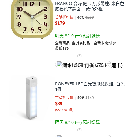
FRANCO 台暐 經典方形鬧鐘, 米白色
底褐色字鐘面 + 黃色外框
首購折扣價
40
%
$299
$179
明天 8/10 (一)
預計送達
全新商品
,
盒損福利品 – 全新未開封
(2)
最低
170
(
3
)
满 $1,500 再省 $75 (王道卡)
RONEVER LED白光智能感應燈, 白色,
1個
首購折扣價
40
%
$149
$89
(
$89.00/1個
)
明天 8/10 (一)
預計送達
(
6
)