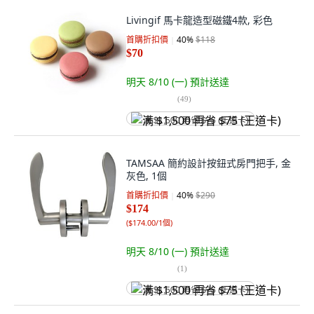
Livingif 馬卡龍造型磁鐵4款, 彩色
首購折扣價
40
%
$118
$70
明天 8/10 (一)
預計送達
(
49
)
满 $1,500 再省 $75 (王道卡)
TAMSAA 簡約設計按鈕式房門把手, 金
灰色, 1個
首購折扣價
40
%
$290
$174
(
$174.00/1個
)
明天 8/10 (一)
預計送達
(
1
)
满 $1,500 再省 $75 (王道卡)