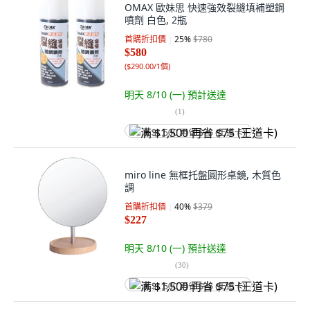
OMAX 歐妹思 快速強效裂縫填補塑鋼
噴劑 白色, 2瓶
首購折扣價
25
%
$780
$580
(
$290.00/1個
)
明天 8/10 (一)
預計送達
(
1
)
满 $1,500 再省 $75 (王道卡)
miro line 無框托盤圓形桌鏡, 木質色
調
首購折扣價
40
%
$379
$227
明天 8/10 (一)
預計送達
(
30
)
满 $1,500 再省 $75 (王道卡)