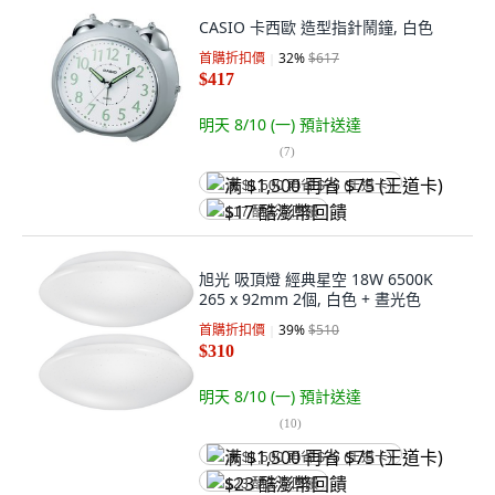
CASIO 卡西歐 造型指針鬧鐘, 白色
首購折扣價
32
%
$617
$417
明天 8/10 (一)
預計送達
(
7
)
满 $1,500 再省 $75 (王道卡)
$17 酷澎幣回饋
旭光 吸頂燈 經典星空 18W 6500K
265 x 92mm 2個, 白色 + 晝光色
首購折扣價
39
%
$510
$310
明天 8/10 (一)
預計送達
(
10
)
满 $1,500 再省 $75 (王道卡)
$23 酷澎幣回饋