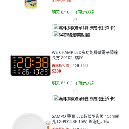
(
$599.00/1個
)
明天 8/10 (一)
預計送達
(
2
)
满 $1,500 再省 $75 (王道卡)
$40 酷澎幣回饋
WE CHAMP LED多功能掛壁電子鬧鐘
長方 Z0102, 橘燈
首購折扣價
40
%
$468
$280
明天 8/10 (一)
預計送達
(
13
)
满 $1,500 再省 $75 (王道卡)
SAMPO 聲寶 LED超薄型崁燈 15cm開
孔 LX-PD153E 15W, 燈泡色, 1個