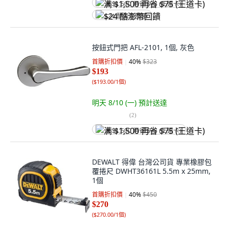
满 $1,500 再省 $75 (王道卡)
$24 酷澎幣回饋
按鈕式門把 AFL-2101, 1個, 灰色
首購折扣價
40
%
$323
$193
(
$193.00/1個
)
明天 8/10 (一)
預計送達
(
2
)
满 $1,500 再省 $75 (王道卡)
DEWALT 得偉 台灣公司貨 專業橡膠包
覆捲尺 DWHT36161L 5.5m x 25mm,
1個
首購折扣價
40
%
$450
$270
(
$270.00/1個
)