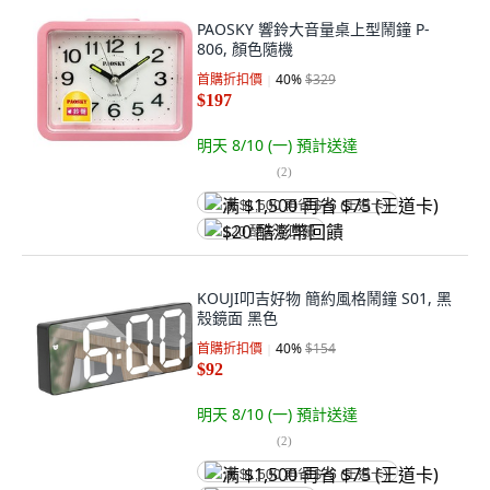
PAOSKY 響鈴大音量桌上型鬧鐘 P-
806, 顏色隨機
首購折扣價
40
%
$329
$197
明天 8/10 (一)
預計送達
(
2
)
满 $1,500 再省 $75 (王道卡)
$20 酷澎幣回饋
KOUJI叩吉好物 簡約風格鬧鐘 S01, 黑
殼鏡面 黑色
首購折扣價
40
%
$154
$92
明天 8/10 (一)
預計送達
(
2
)
满 $1,500 再省 $75 (王道卡)