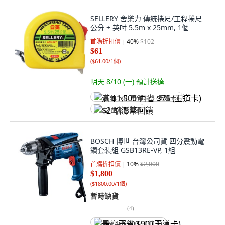
SELLERY 舍樂力 傳統捲尺/工程捲尺
公分 + 英吋 5.5m x 25mm, 1個
首購折扣價
40
%
$102
$61
(
$61.00/1個
)
明天 8/10 (一)
預計送達
满 $1,500 再省 $75 (王道卡)
$2 酷澎幣回饋
BOSCH 博世 台灣公司貨 四分震動電
鑽套裝組 GSB13RE-VP, 1組
首購折扣價
10
%
$2,000
$1,800
(
$1800.00/1個
)
暫時缺貨
(
4
)
最高再省 $90 (王道卡)