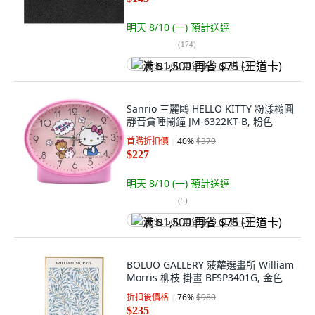
明天 8/10 (一)
預計送達
(
174
)
满 $1,500 再省 $75 (王道卡)
Sanrio 三麗鷗 HELLO KITTY 粉漾橢圓
靜音貪睡鬧鐘 JM-6322KT-B, 粉色
首購折扣價
40
%
$379
$227
明天 8/10 (一)
預計送達
(
5
)
满 $1,500 再省 $75 (王道卡)
BOLUO GALLERY 菠蘿選畫所 William
Morris 柳枝 掛畫 BFSP3401G, 金色
折扣後價格
76
%
$980
$235