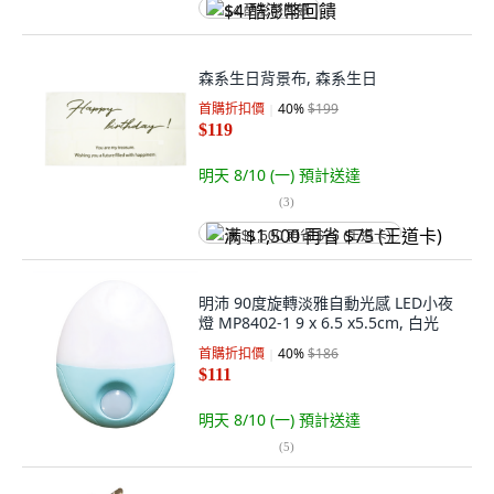
$4 酷澎幣回饋
森系生日背景布, 森系生日
首購折扣價
40
%
$199
$119
明天 8/10 (一)
預計送達
(
3
)
满 $1,500 再省 $75 (王道卡)
明沛 90度旋轉淡雅自動光感 LED小夜
燈 MP8402-1 9 x 6.5 x5.5cm, 白光
首購折扣價
40
%
$186
$111
明天 8/10 (一)
預計送達
(
5
)