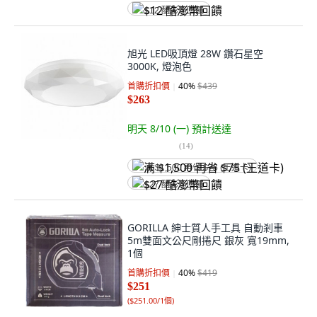
$12 酷澎幣回饋
旭光 LED吸頂燈 28W 鑽石星空
3000K, 燈泡色
首購折扣價
40
%
$439
$263
明天 8/10 (一)
預計送達
(
14
)
满 $1,500 再省 $75 (王道卡)
$27 酷澎幣回饋
GORILLA 紳士質人手工具 自動剎車
5m雙面文公尺剛捲尺 銀灰 寬19mm,
1個
首購折扣價
40
%
$419
$251
(
$251.00/1個
)