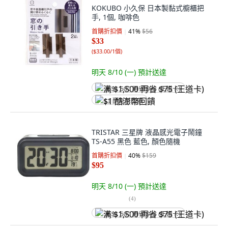
KOKUBO 小久保 日本製黏式櫥櫃把
手, 1個, 咖啡色
首購折扣價
41
%
$56
$33
(
$33.00/1個
)
明天 8/10 (一)
預計送達
满 $1,500 再省 $75 (王道卡)
$1 酷澎幣回饋
TRISTAR 三星牌 液晶感光電子鬧鐘
TS-A55 黑色 藍色, 顏色隨機
首購折扣價
40
%
$159
$95
明天 8/10 (一)
預計送達
(
4
)
满 $1,500 再省 $75 (王道卡)