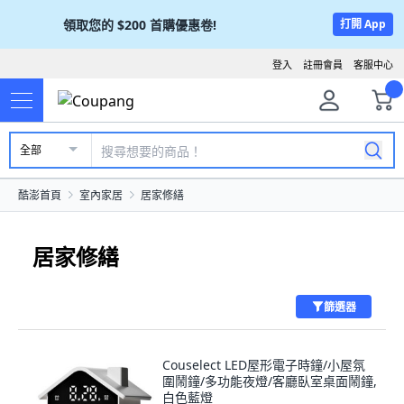
領取您的
$200
首購優惠卷!
打開 App
登入
註冊會員
客服中心
全部
酷澎首頁
室內家居
居家修繕
居家修繕
篩選器
Couselect LED屋形電子時鐘/小屋氛
圍鬧鐘/多功能夜燈/客廳臥室桌面鬧鐘,
白色藍燈