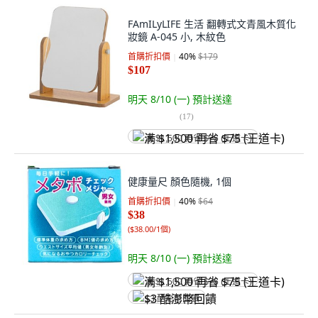
FAmILyLIFE 生活 翻轉式文青風木質化
妝鏡 A-045 小, 木紋色
首購折扣價
40
%
$179
$107
明天 8/10 (一)
預計送達
(
17
)
满 $1,500 再省 $75 (王道卡)
健康量尺 顏色隨機, 1個
首購折扣價
40
%
$64
$38
(
$38.00/1個
)
明天 8/10 (一)
預計送達
满 $1,500 再省 $75 (王道卡)
$3 酷澎幣回饋