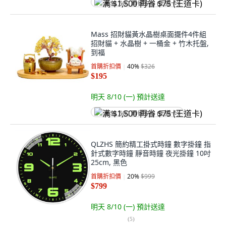
满 $1,500 再省 $75 (王道卡)
Mass 招財貓黃水晶樹桌面擺件4件組
招財貓 + 水晶樹 + 一桶金 + 竹木托盤,
到福
首購折扣價
40
%
$326
$195
明天 8/10 (一)
預計送達
满 $1,500 再省 $75 (王道卡)
QLZHS 簡約精工掛式時鐘 數字掛鐘 指
針式數字時鐘 靜音時鐘 夜光掛鐘 10吋
25cm, 黑色
首購折扣價
20
%
$999
$799
明天 8/10 (一)
預計送達
(
5
)