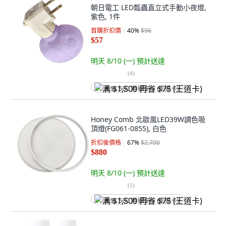
朝日電工 LED瓢蟲直立式手動小夜燈,
紫色, 1件
首購折扣價
40
%
$96
$57
明天 8/10 (一)
預計送達
(
4
)
满 $1,500 再省 $75 (王道卡)
Honey Comb 北歐風LED39W調色吸
頂燈(FG061-0855), 白色
折扣後價格
67
%
$2,700
$880
明天 8/10 (一)
預計送達
(
1
)
满 $1,500 再省 $75 (王道卡)