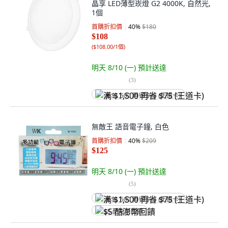
晶享 LED薄型崁燈 G2 4000K, 自然光,
1個
首購折扣價
40
%
$180
$108
(
$108.00/1個
)
明天 8/10 (一)
預計送達
(
3
)
满 $1,500 再省 $75 (王道卡)
無敵王 語音電子鐘, 白色
首購折扣價
40
%
$209
$125
明天 8/10 (一)
預計送達
(
5
)
满 $1,500 再省 $75 (王道卡)
$5 酷澎幣回饋