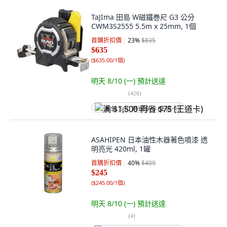
TaJIma 田島 W磁鐵巻尺 G3 公分
CWM3S2555 5.5m x 25mm, 1個
首購折扣價
23
%
$835
$635
(
$635.00/1個
)
明天 8/10 (一)
預計送達
(
426
)
满 $1,500 再省 $75 (王道卡)
ASAHIPEN 日本油性木器著色噴漆 透
明亮光 420ml, 1罐
首購折扣價
40
%
$409
$245
(
$245.00/1個
)
明天 8/10 (一)
預計送達
(
4
)