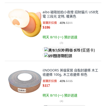
aibo 磁吸拍拍小夜燈 招財貓爪 USB充
電 三段光 定時, 暖黃色
首購折扣價
40
%
$311
$186
明天 8/10 (一)
預計送達
(
3
)
满 $1,500 再省 $75 (王道卡)
$9 酷澎幣回饋
iINDOORS 英倫家居 自黏封邊條 木工
收邊條 100g, 木工收邊條 棕色
首購折扣價
40
%
$195
$117
明天 8/10 (一)
預計送達
(
4
)