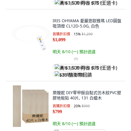
满 $1,500 再省 $75 (王道卡)
IRIS OHYAMA 愛麗思歐雅瑪 LED圓盤
吸頂燈 CL12D-5.0G, 白色
首購折扣價
15
%
$1,299
$1,099
明天 8/10 (一)
預計送達
(
9
)
满 $1,500 再省 $75 (王道卡)
$39 酷澎幣回饋
樂嫚妮 DIY零甲醛自黏式仿木紋PVC塑
膠地板貼 40片, 131 白蠟木
首購折扣價
20
%
$999
$799
明天 8/10 (一)
預計送達