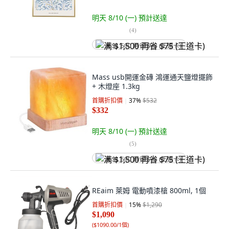
明天 8/10 (一)
預計送達
(
4
)
满 $1,500 再省 $75 (王道卡)
Mass usb開運金磚 鴻運通天鹽燈擺飾
+ 木燈座 1.3kg
首購折扣價
37
%
$532
$332
明天 8/10 (一)
預計送達
(
5
)
满 $1,500 再省 $75 (王道卡)
REaim 萊姆 電動噴漆槍 800ml, 1個
首購折扣價
15
%
$1,290
$1,090
(
$1090.00/1個
)