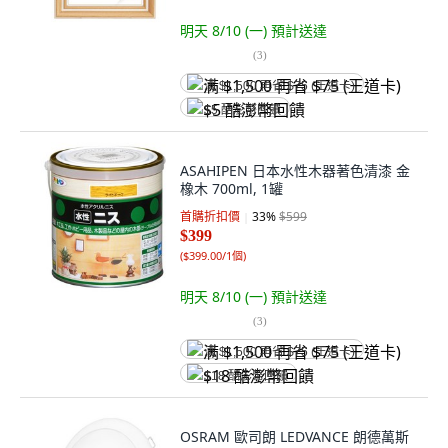
明天 8/10 (一)
預計送達
(
3
)
满 $1,500 再省 $75 (王道卡)
$5 酷澎幣回饋
ASAHIPEN 日本水性木器著色清漆 金
橡木 700ml, 1罐
首購折扣價
33
%
$599
$399
(
$399.00/1個
)
明天 8/10 (一)
預計送達
(
3
)
满 $1,500 再省 $75 (王道卡)
$18 酷澎幣回饋
OSRAM 歐司朗 LEDVANCE 朗德萬斯