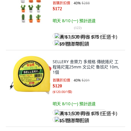
首購折扣價
40
%
$288
$172
明天 8/10 (一)
預計送達
(
122
)
满 $1,500 再省 $75 (王道卡)
$9 酷澎幣回饋
SELLERY 舍樂力 多規格 傳統捲尺 工
程捲尺寬25mm 文公尺 魯班尺 10m,
1個
首購折扣價
40
%
$201
$120
(
$120.00/1個
)
明天 8/10 (一)
預計送達
满 $1,500 再省 $75 (王道卡)
$5 酷澎幣回饋