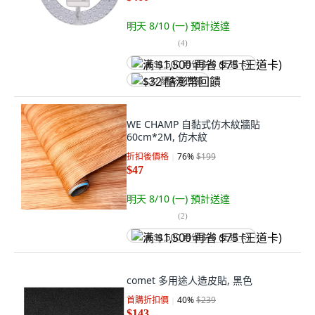
明天 8/10 (一)
預計送達
(
4
)
满 $1,500 再省 $75 (王道卡)
$32 酷澎幣回饋
WE CHAMP 自黏式仿木紋牆貼
60cm*2M, 仿木紋
折扣後價格
76
%
$199
$47
明天 8/10 (一)
預計送達
(
2
)
满 $1,500 再省 $75 (王道卡)
comet 多用途人造皮貼, 黑色
首購折扣價
40
%
$239
$143