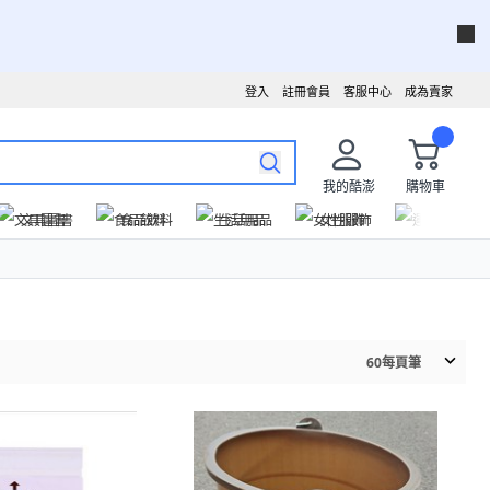
登入
註冊會員
客服中心
成為賣家
我的酷澎
購物車
文具圖書
食品飲料
生活用品
女性服飾
運動戶外
60
每頁筆