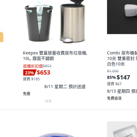
Keepex 雙蓋按量收費尿布垃圾桶,
Combi 尿布
10L, 霧面不鏽鋼
10米 雙重密封
白色10米
首購折扣價
$853
$653
$1,000
23
%
$147
85
%
運費 $195
運費 $67
8/11 星期二
預計送達
8/13 星期四
預
免運
免費退貨
(
13
)