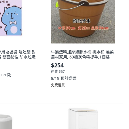
車用垃圾袋 嘔吐袋 封
牛筋塑料加厚熟膠水桶 挑水桶 澆菜
袋 雙面黏性 防水垃圾
農村家用, 69桶灰色帶提手,1個裝
$254
運費 $67
.00/1個
)
8/19
預計送達
免費退貨