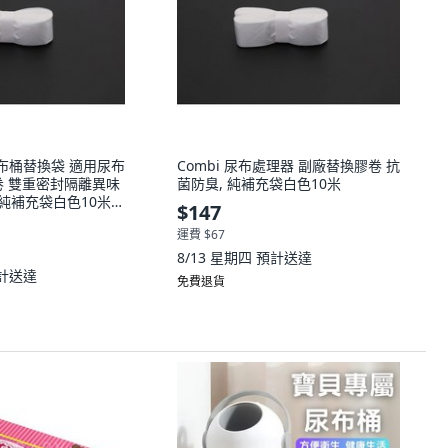
 尿布桶替換袋 適用尿布
Combi 尿布處理器 副廠替換膠卷 抗
卷 雙重密封隔離異味
菌防臭, 純補充袋白色10米
, 純補充袋白色10米,
$147
運費 $67
8/13 星期四
預計送達
計送達
免費退貨