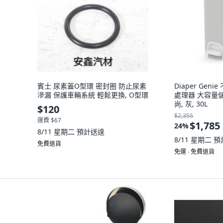
賓士 尿素蓋O型環 密封圈 防止尿素
Diaper Ge
滲漏 保護車輛系統 輕鬆更換, O型環
處理器 大容量
尚, 灰, 30L
$120
$2,355
運費 $67
$1,785
24
%
8/11 星期二
預計送達
8/11 星期二
預
免費退貨
免運 ∙ 免費退貨