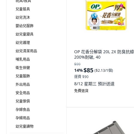
玩具/教具
兒童餐具
幼兒洗沐
嬰幼兒服飾
幼兒童寢具
幼兒護理
幼兒清潔用品
OP 花香分解袋 20L 2X 防臭抗蟑
200%耐破, 40
哺乳用品
$99
衛生保健
$85
14
%
(
$2.13/1個
)
兒童服飾
運費 $90
8/12 星期三
預計送達
外出用品
免費退貨
安全用品
兒童傢俱
孕婦食品
孕婦用品
幼兒童讀物