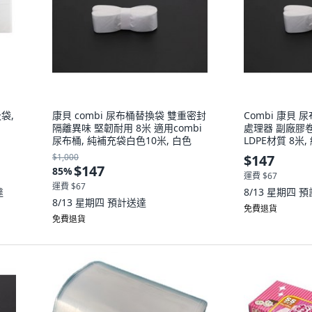
袋,
康貝 combi 尿布桶替換袋 雙重密封
Combi 康貝
隔離異味 堅韌耐用 8米 適用combi
處理器 副廠膠
尿布桶, 純補充袋白色10米, 白色
LDPE材質 8米
白色
$1,000
$147
$147
85
%
運費 $67
運費 $67
達
8/13 星期四
預
8/13 星期四
預計送達
免費退貨
免費退貨