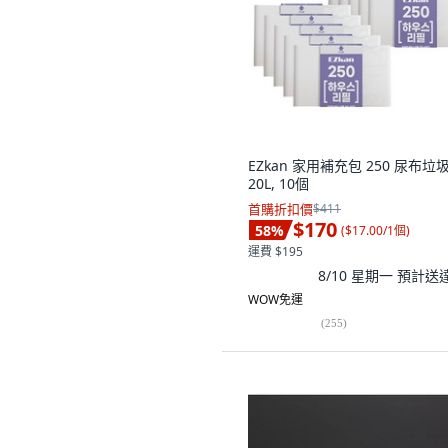
EZkan 家用補充包 250 尿布垃圾
20L, 10個
首購折扣價
$411
$170
58
%
(
$17.00/1個
)
運費 $195
8/10 星期一
預計送
WOW免運
(
255
)