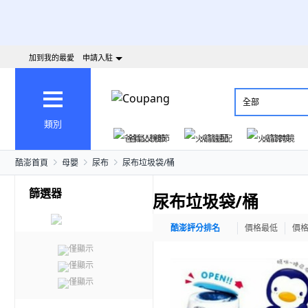
加到我的最愛
申請入駐
全部
類別
爸氣父親節
火箭速配
火箭跨境
酷澎首頁
母嬰
尿布
尿布垃圾袋/桶
篩選器
尿布垃圾袋/桶
酷澎評分排名
價格最低
價
僅顯示
僅顯示
僅顯示