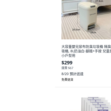
大容量嬰兒尿布防臭垃圾桶 隔
圾桶, 8L奶油白-腳踏+手按 兒童
小戶型用
$299
運費 $67
8/20
預計送達
免費退貨