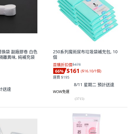
桶替換袋 副廠膠卷 白色
250系列魔術尿布垃圾袋補充包, 10
 隔離異味, 純補充袋
個
首購折扣價
$478
$161
66
%
(
$16.10/1個
)
運費 $195
8/11 星期二
預計送達
計送達
WOW免運
(
3715
)