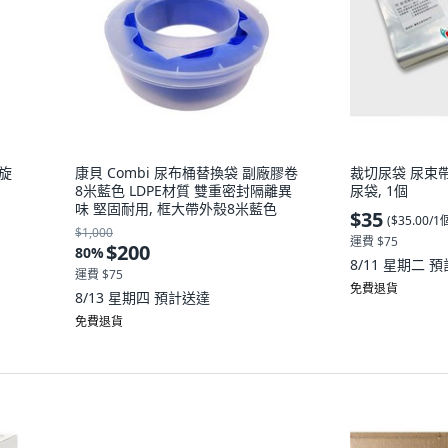
螺旋
康貝 Combi 尿布桶替換袋 副廠膠卷
裁切尿袋 尿束帶
8米藍色 LDPE材質 雙重密封隔離異
尿袋, 1個
味 堅固耐用, 框大帶外殼8米藍色
$35
(
$35.00/1
$1,000
運費 $75
$200
80
%
8/11 星期二
預
運費 $75
免費退貨
8/13 星期四
預計送達
免費退貨