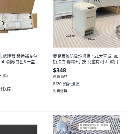
 尿布處理器 替換補充包
嬰兒尿佈防臭垃圾桶 12L大容量, 8L
combi副廠白色&一盒
奶油白-腳踏+手按 兒童房/小戶型用
$348
0/1個
)
運費 $67
8/20
預計送達
計送達
免費退貨