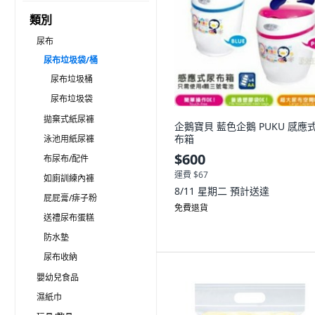
類別
尿布
尿布垃圾袋/桶
尿布垃圾桶
尿布垃圾袋
拋棄式紙尿褲
企鵝寶貝 藍色企鵝 PUKU 感應
布箱
泳池用紙尿褲
$600
布尿布/配件
運費 $67
如廁訓練內褲
8/11 星期二
預計送達
屁屁膏/痱子粉
免費退貨
送禮尿布蛋糕
防水墊
尿布收納
嬰幼兒食品
濕紙巾