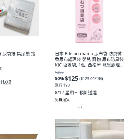
 尿袋捲 集尿袋 接
日本 Edison mama 尿布袋 防臭微
香尿布處理袋 嬰兒 寵物 尿布防臭袋
KJC 垃圾袋, 1個, 西松屋-除臭處理袋
個
)
/ 2476, 180ml
$250
$125
50
%
(
$125.00/1個
)
計送達
運費 $90
8/12 星期三
預計送達
免費退貨
(
2
)