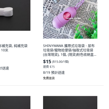
尿布補充袋, 純補充袋
SHINYWAWA 攜帶式垃圾袋 - 尿布
 10米
垃圾袋/寵物拾便袋/抽取式垃圾袋
(台灣現貨), 1個, (現貨)粉色收納盒
+1卷垃圾袋,注意:內文注意事項，謝
$15
(
$15.00/1個
)
謝
運費 $75
計送達
8/19
預計送達
免費退貨