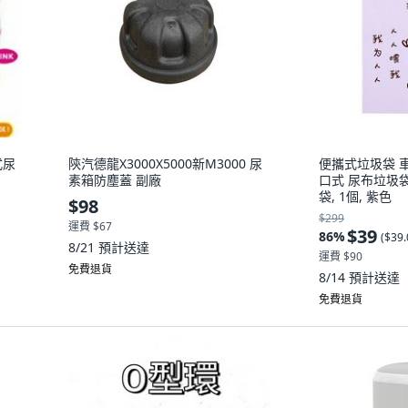
式尿
陝汽德龍X3000X5000新M3000 尿
便攜式垃圾袋 
素箱防塵蓋 副廠
口式 尿布垃圾
袋, 1個, 紫色
$98
$299
運費 $67
$39
86
%
(
$39
8/21
預計送達
運費 $90
免費退貨
8/14
預計送達
免費退貨