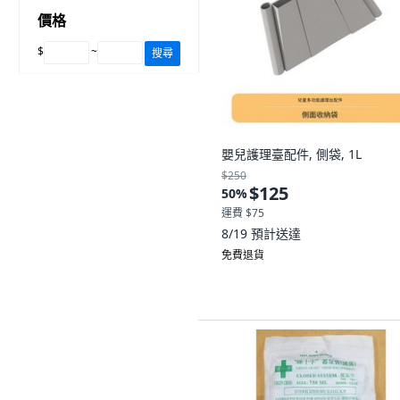
價格
$
~
搜尋
嬰兒護理臺配件, 側袋, 1L
$250
$125
50
%
運費 $75
8/19
預計送達
免費退貨