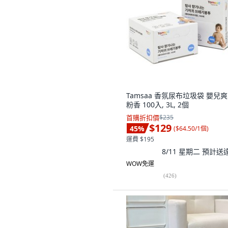
Tamsaa 香氛尿布垃圾袋 嬰兒
粉香 100入, 3L, 2個
首購折扣價
$235
$129
45
%
(
$64.50/1個
)
運費 $195
8/11 星期二
預計送
WOW免運
(
426
)