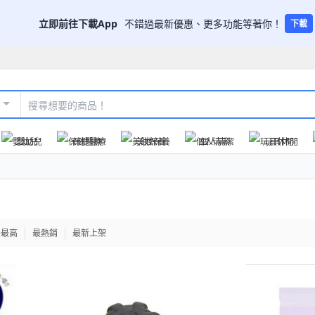
立即前往下載App
不錯過最新優惠、更多功能等著你！
下載
嬰幼兒
保健醫療
美妝保養
個人清潔
玩具休閒
格最高
最熱銷
最新上架