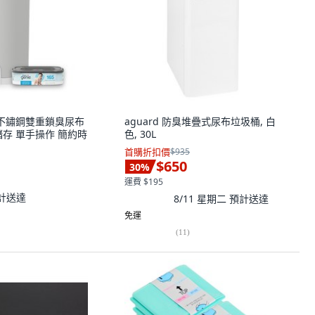
nie 不鏽鋼雙重鎖臭尿布
aguard 防臭堆疊式尿布垃圾桶, 白
儲存 單手操作 簡約時
色, 30L
首購折扣價
$935
$650
30
%
運費 $195
計送達
8/11 星期二
預計送達
免運
(
11
)