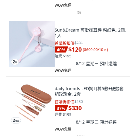
WOW免運
(
5
)
Sun&Dream 可愛掏耳棒 粉紅色, 2個,
1入
首購折扣價
$201
$120
40
%
(
$600.00/10入
)
運費 $195
8/12 星期三
預計送達
WOW免運
daily friends LED掏耳棒5款+硬殼套
組玫瑰金, 2套
首購折扣價
$530
$330
37
%
運費 $195
8/12 星期三
預計送達
WOW免運