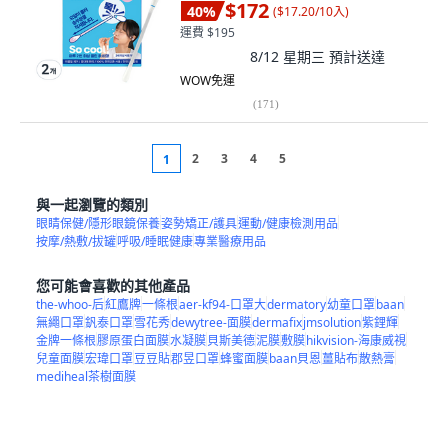
$172
40
%
(
$17.20/10入
)
運費 $195
8/12 星期三
預計送達
WOW免運
(
171
)
2
3
4
5
1
與一起瀏覽的類別
眼睛保健/隱形眼鏡保養
姿勢矯正/護具
運動/健康檢測用品
按摩/熱敷/拔罐
呼吸/睡眠健康
專業醫療用品
您可能會喜歡的其他產品
the-whoo-后
紅鷹牌
一條根
aer-kf94-口罩大
dermatory
幼童口罩
baan
無繩口罩
釩泰口罩
雪花秀
dewytree-面膜
dermafix
jmsolution
紫鋰輝
金牌一條根
膠原蛋白面膜
水凝膜
貝斯美德
泥膜
敷膜
hikvision-海康威視
兒童面膜
宏瑋口罩
豆豆貼
郡昱口罩
蜂蜜面膜
baan貝恩
薑貼布
散熱膏
mediheal茶樹面膜