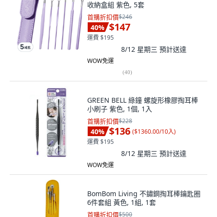
收納盒組 紫色, 5套
首購折扣價
$246
$147
40
%
運費 $195
8/12 星期三
預計送達
WOW免運
(
40
)
GREEN BELL 綠鐘 螺旋形橡膠掏耳棒
小刷子 紫色, 1個, 1入
首購折扣價
$228
$136
40
%
(
$1360.00/10入
)
運費 $195
8/12 星期三
預計送達
WOW免運
BomBom Living 不鏽鋼掏耳棒鑰匙圈
6件套組 黃色, 1組, 1套
首購折扣價
$500