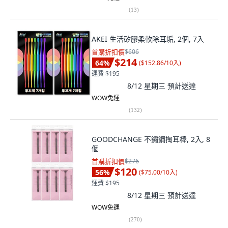
(
13
)
AKEI 生活矽膠柔軟除耳垢, 2個, 7入
首購折扣價
$606
$214
64
%
(
$152.86/10入
)
運費 $195
8/12 星期三
預計送達
WOW免運
(
132
)
GOODCHANGE 不鏽鋼掏耳棒, 2入, 8
個
首購折扣價
$276
$120
56
%
(
$75.00/10入
)
運費 $195
8/12 星期三
預計送達
WOW免運
(
270
)