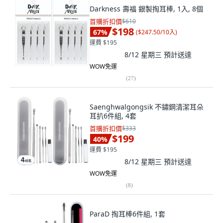
Darkness 壽福 銀製掏耳棒, 1入, 8個
首購折扣價
$610
$198
67
%
(
$247.50/10入
)
運費 $195
8/12 星期三
預計送達
WOW免運
(
27
)
Saenghwalgongsik 不鏽鋼清潔耳朵
耳扒6件組, 4套
首購折扣價
$333
$199
40
%
運費 $195
8/12 星期三
預計送達
WOW免運
(
8
)
ParaD 掏耳棒6件組, 1套