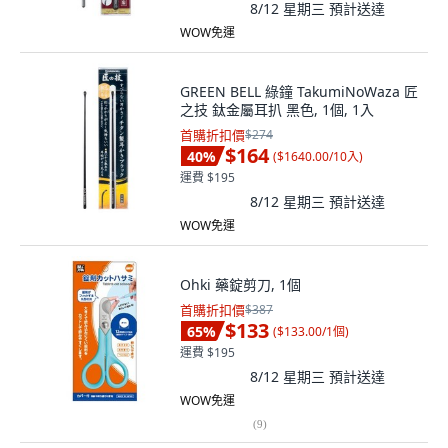
8/12 星期三
預計送達
WOW免運
GREEN BELL 綠鐘 TakumiNoWaza 匠
之技 鈦金屬耳扒 黑色, 1個, 1入
首購折扣價
$274
$164
40
%
(
$1640.00/10入
)
運費 $195
8/12 星期三
預計送達
WOW免運
Ohki 藥錠剪刀, 1個
首購折扣價
$387
$133
65
%
(
$133.00/1個
)
運費 $195
8/12 星期三
預計送達
WOW免運
(
9
)