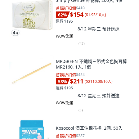
Simply Gentle 棉花棒, 200入, 4個
首購折扣價
$410
$154
62
%
(
$1.93/10入
)
運費 $195
8/12 星期三
預計送達
WOW免運
(
43
)
MR.GREEN 不鏽鋼三節式金色掏耳棒
MR2160, 1入, 1個
首購折扣價
$454
$211
53
%
(
$2110.00/10入
)
運費 $195
8/12 星期三
預計送達
WOW免運
(
8
)
Kosocool 滴耳油棉花棒, 2個, 50入
首購折扣價
$287