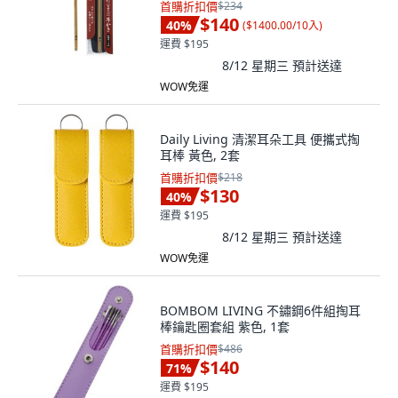
首購折扣價
$234
$140
40
%
(
$1400.00/10入
)
運費 $195
8/12 星期三
預計送達
WOW免運
Daily Living 清潔耳朵工具 便攜式掏
耳棒 黃色, 2套
首購折扣價
$218
$130
40
%
運費 $195
8/12 星期三
預計送達
WOW免運
BOMBOM LIVING 不鏽鋼6件組掏耳
棒鑰匙圈套組 紫色, 1套
首購折扣價
$486
$140
71
%
運費 $195