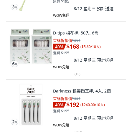
運費 $195
8/12 星期三
預計送達
WOW免運
D-tips 棉花棒, 50入, 6盒
首購折扣價
$281
$168
40
%
(
$5.60/10入
)
運費 $195
8/12 星期三
預計送達
WOW免運
(
15
)
Darkness 銀製掏耳棒, 4入, 2個
首購折扣價
$321
$192
40
%
(
$240.00/10入
)
運費 $195
8/12 星期三
預計送達
WOW免運
(
304
)