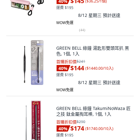
$145
40
%
(
$36.25/1個
)
運費 $195
8/12 星期三
預計送達
WOW免運
(
44
)
GREEN BELL 綠鐘 湯匙形雙頭耳扒 黑
色, 1個, 1入
首購折扣價
$241
$144
40
%
(
$1440.00/10入
)
運費 $195
8/12 星期三
預計送達
WOW免運
GREEN BELL 綠鐘 TakumiNoWaza 匠
之技 鈦金屬掏耳棒, 1個, 1入
首購折扣價
$290
$174
40
%
(
$1740.00/10入
)
運費 $195