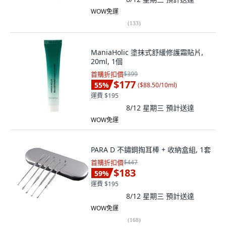
WOW免運
(
133
)
ManiaHolic 塗抹式舒緩修護霜貼片,
20ml, 1個
首購折扣價
$399
$177
55
%
(
$88.50/10ml
)
運費 $195
8/12 星期三
預計送達
WOW免運
PARA D 不鏽鋼掏耳棒 + 收納盒組, 1套
首購折扣價
$447
$183
59
%
運費 $195
8/12 星期三
預計送達
WOW免運
(
168
)