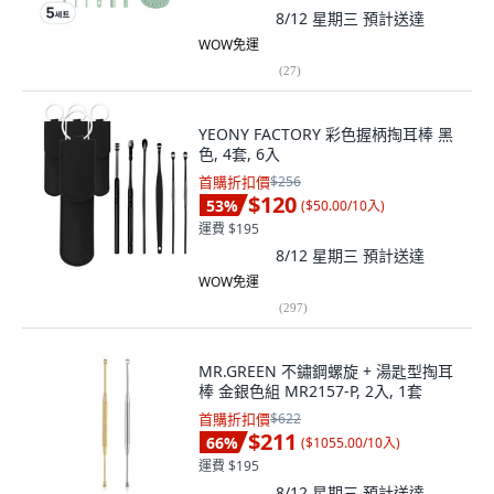
8/12 星期三
預計送達
WOW免運
(
27
)
YEONY FACTORY 彩色握柄掏耳棒 黑
色, 4套, 6入
首購折扣價
$256
$120
53
%
(
$50.00/10入
)
運費 $195
8/12 星期三
預計送達
WOW免運
(
297
)
MR.GREEN 不鏽鋼螺旋 + 湯匙型掏耳
棒 金銀色組 MR2157-P, 2入, 1套
首購折扣價
$622
$211
66
%
(
$1055.00/10入
)
運費 $195
8/12 星期三
預計送達