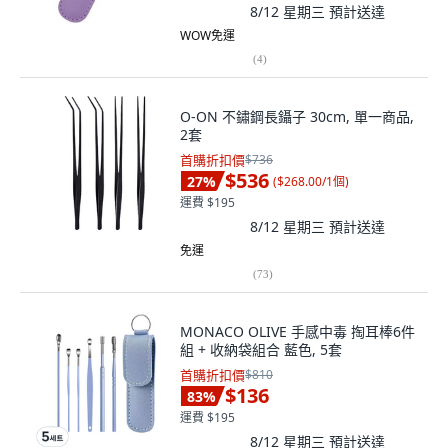
8/12 星期三
預計送達
WOW免運
(
4
)
O-ON 不鏽鋼長鑷子 30cm, 單一商品,
2套
首購折扣價
$736
$536
27
%
(
$268.00/1個
)
運費 $195
8/12 星期三
預計送達
免運
(
73
)
MONACO OLIVE 手感中毒 掏耳棒6件
組 + 收納袋組合 藍色, 5套
首購折扣價
$810
$136
83
%
運費 $195
8/12 星期三
預計送達