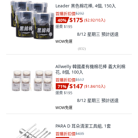
Leader 黑色棉花棒, 4個, 150入
首購折扣價
$292
$175
40
%
(
$2.92/10入
)
運費 $195
8/12 星期三
預計送達
WOW免運
(
832
)
Allwelly 韓國產有機棉花棒 義大利棉
花, 8個, 100入
首購折扣價
$517
$147
71
%
(
$1.84/10入
)
運費 $195
8/12 星期三
預計送達
WOW免運
PARA D 耳朵清潔工具組, 1套
首購折扣價
$435