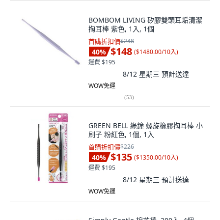
BOMBOM LIVING 矽膠雙頭耳垢清潔
掏耳棒 紫色, 1入, 1個
首購折扣價
$248
$148
40
%
(
$1480.00/10入
)
運費 $195
8/12 星期三
預計送達
WOW免運
(
53
)
GREEN BELL 綠鐘 螺旋橡膠掏耳棒 小
刷子 粉紅色, 1個, 1入
首購折扣價
$226
$135
40
%
(
$1350.00/10入
)
運費 $195
8/12 星期三
預計送達
WOW免運