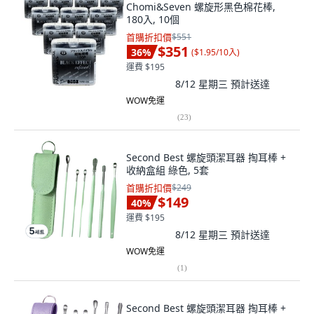
Chomi&Seven 螺旋形黑色棉花棒,
180入, 10個
首購折扣價
$551
$351
36
%
(
$1.95/10入
)
運費 $195
8/12 星期三
預計送達
WOW免運
(
23
)
Second Best 螺旋頭潔耳器 掏耳棒 +
收納盒組 綠色, 5套
首購折扣價
$249
$149
40
%
運費 $195
8/12 星期三
預計送達
WOW免運
(
1
)
Second Best 螺旋頭潔耳器 掏耳棒 +