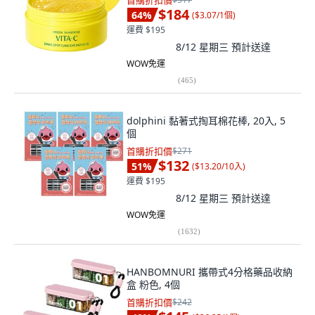
首購折扣價
$184
64
%
(
$3.07/1個
)
運費 $195
8/12 星期三
預計送達
WOW免運
(
465
)
dolphini 黏著式掏耳棉花棒, 20入, 5
個
首購折扣價
$271
$132
51
%
(
$13.20/10入
)
運費 $195
8/12 星期三
預計送達
WOW免運
(
1632
)
HANBOMNURI 攜帶式4分格藥品收納
盒 粉色, 4個
首購折扣價
$242