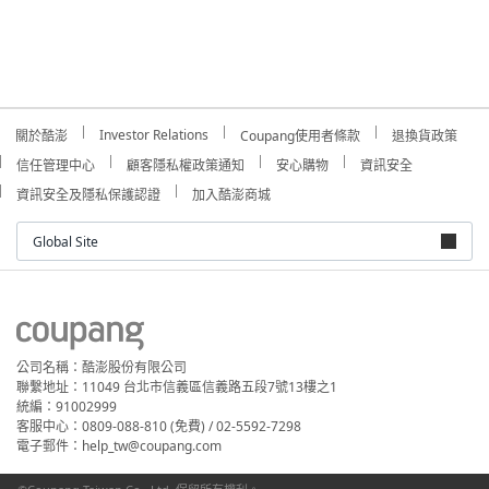
Investor Relations
關於酷澎
Coupang使用者條款
退換貨政策
信任管理中心
顧客隱私權政策通知
安心購物
資訊安全
資訊安全及隱私保護認證
加入酷澎商城
Global Site
公司名稱：酷澎股份有限公司
聯繫地址：11049 台北市信義區信義路五段7號13樓之1
統編：91002999
客服中心：0809-088-810 (免費) / 02-5592-7298
電子郵件：help_tw@coupang.com