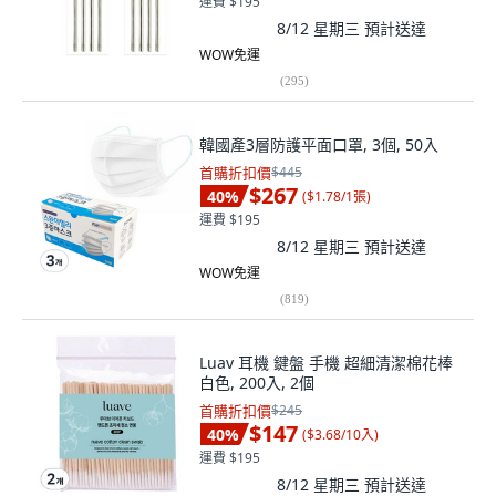
運費 $195
8/12 星期三
預計送達
WOW免運
(
295
)
韓國產3層防護平面口罩, 3個, 50入
首購折扣價
$445
$267
40
%
(
$1.78/1張
)
運費 $195
8/12 星期三
預計送達
WOW免運
(
819
)
Luav 耳機 鍵盤 手機 超細清潔棉花棒
白色, 200入, 2個
首購折扣價
$245
$147
40
%
(
$3.68/10入
)
運費 $195
8/12 星期三
預計送達