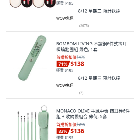
運費 $195
8/12 星期三
預計送達
WOW免運
(
2675
)
BOMBOM LIVING 不鏽鋼6件式掏耳
棒鑰匙圈組 綠色, 1套
首購折扣價
$479
$138
71
%
運費 $195
8/12 星期三
預計送達
WOW免運
(
2
)
MONACO OLIVE 手感中毒 掏耳棒6件
組 + 收納袋組合 薄荷, 5套
首購折扣價
$810
$136
83
%
運費 $195