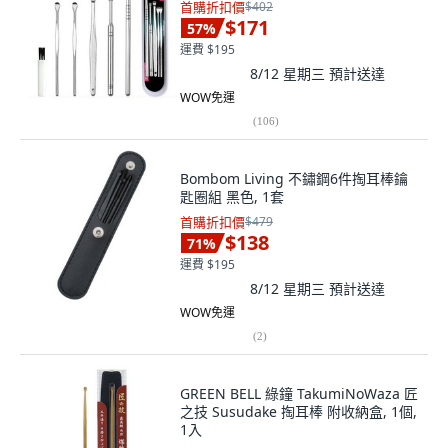
首購折扣價
$402
$171
57
%
運費 $195
8/12 星期三
預計送達
WOW免運
(
106
)
Bombom Living 不鏽鋼6件掏耳棒鑰
匙圈組 黑色, 1套
首購折扣價
$479
$138
71
%
運費 $195
8/12 星期三
預計送達
WOW免運
(
2
)
GREEN BELL 綠鐘 TakumiNoWaza 匠
之技 Susudake 掏耳棒 附收納盒, 1個,
1入