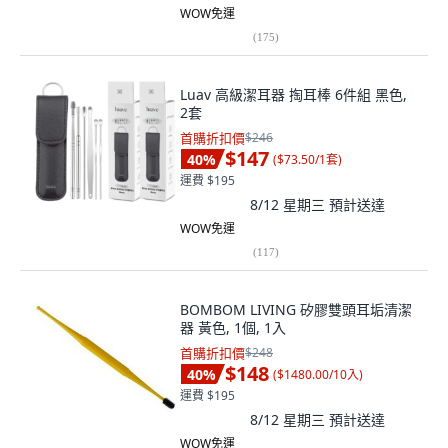
WOW免運
(
175
)
Luav 高級潔耳器 掏耳棒 6件組 黑色,
2套
首購折扣價
$246
$147
40
%
(
$73.50/1套
)
運費 $195
8/12 星期三
預計送達
WOW免運
(
117
)
BOMBOM LIVING 矽膠雙頭耳垢清潔
器 黃色, 1個, 1入
首購折扣價
$248
$148
40
%
(
$1480.00/10入
)
運費 $195
8/12 星期三
預計送達
WOW免運