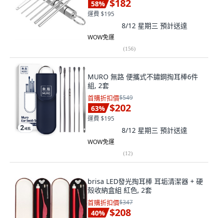
$182
58
%
運費 $195
8/12 星期三
預計送達
WOW免運
(
156
)
MURO 無路 便攜式不鏽鋼掏耳棒6件
組, 2套
首購折扣價
$549
$202
63
%
運費 $195
8/12 星期三
預計送達
WOW免運
(
12
)
brisa LED發光掏耳棒 耳垢清潔器 + 硬
殼收納盒組 紅色, 2套
首購折扣價
$347
$208
40
%