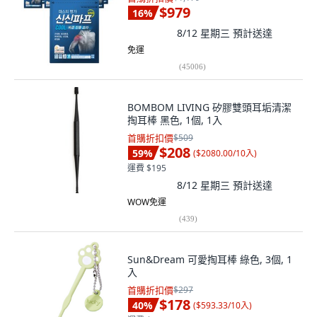
$979
16
%
8/12 星期三
預計送達
免運
(
45006
)
BOMBOM LIVING 矽膠雙頭耳垢清潔
掏耳棒 黑色, 1個, 1入
首購折扣價
$509
$208
59
%
(
$2080.00/10入
)
運費 $195
8/12 星期三
預計送達
WOW免運
(
439
)
Sun&Dream 可愛掏耳棒 綠色, 3個, 1
入
首購折扣價
$297
$178
40
%
(
$593.33/10入
)