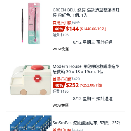
GREEN BELL 綠鐘 湯匙造型雙頭掏耳
棒 粉紅色, 1個, 1入
首購折扣價
$241
$144
40
%
(
$1440.00/10入
)
運費 $195
8/12 星期三
預計送達
WOW免運
Modern House 嗶啵嗶啵救護車造型
急救箱 30 x 18 x 19cm, 1個
首購折扣價
$420
$252
40
%
(
$252.00/1個
)
運費 $195
8/12 星期三
預計送達
WOW免運
SinSinPas 涼感酸痛貼布, 5개입, 25개
首購折扣價
$1,179