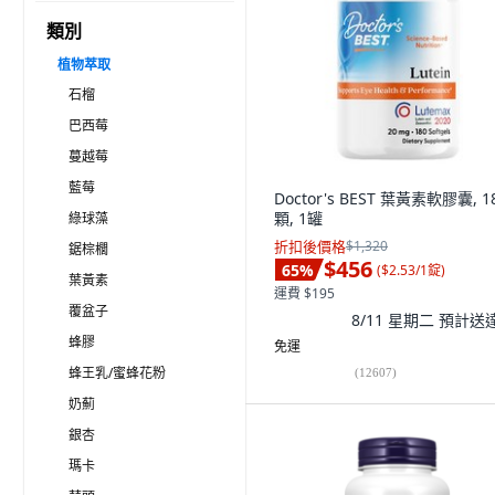
類別
植物萃取
石榴
巴西莓
蔓越莓
藍莓
Doctor's BEST 葉黃素軟膠囊, 1
顆, 1罐
綠球藻
折扣後價格
$1,320
鋸棕櫚
$456
65
%
(
$2.53/1錠
)
葉黃素
運費 $195
覆盆子
8/11 星期二
預計送
蜂膠
免運
蜂王乳/蜜蜂花粉
(
12607
)
奶薊
銀杏
瑪卡