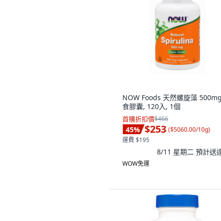
NOW Foods 天然螺旋藻 500m
食膠囊, 120入, 1個
首購折扣價
$466
$253
45
%
(
$5060.00/10g
)
運費 $195
8/11 星期二
預計送
WOW免運