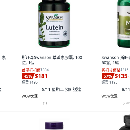
g 素
斯旺森Swanson 葉黃素膠囊, 100
Swanson 斯旺
粒, 1個
60顆, 1罐
首購折扣價
$334
折扣後價格
$315
$181
$135
45
%
57
%
(
運費 $195
運費 $195
達
8/11 星期二
預計送達
8/
WOW免運
WOW免運
(
1
)
(
270