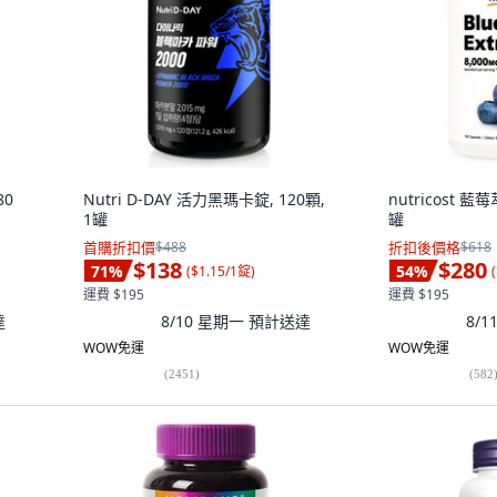
80
Nutri D-DAY 活力黑瑪卡錠, 120顆,
nutricost 藍
1罐
罐
首購折扣價
$488
折扣後價格
$618
$138
$280
71
%
54
%
(
$1.15/1錠
)
(
運費 $195
運費 $195
達
8/10 星期一
預計送達
8/
WOW免運
WOW免運
(
2451
)
(
582