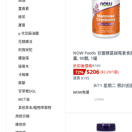
蒜頭
薑黃素
綠茶
蘆薈
γ-次亞麻油酸
花精療法
阿育吠陀
NOW Foods 甘露糖蔓越莓素食
囊, 90顆, 1罐
螺旋藻
折扣後價格
$740
接骨木
$206
72
%
(
$2.29/1錠
)
卡姆果
運費 $195
蒺藜
8/11 星期二
預計送
甘草根DGL
WOW免運
MCT油
(
3260
)
其他草本/植物萃取物
用途分類
維他命