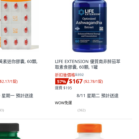
葉黃素迷你膠囊, 60顆,
LIFE EXTENSION 優質南非醉茄萃
取素食膠囊, 60顆, 1罐
折扣後價格
$392
$167
57
%
$2.17/1錠
)
(
$2.78/1錠
)
運費 $195
10 星期一
預計送達
8/11 星期二
預計送達
WOW免運
43
)
(
362
)