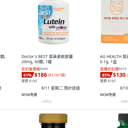
0顆,
Doctor's BEST 葉黃素軟膠囊
AG HEALTH 
20mg, 60顆, 1罐
0.1g, 1盒
折扣後價格
$480
首購折扣價
$872
$186
$130
61
%
85
%
(
$3.10/1錠
)
(
運費 $195
運費 $195
達
8/11 星期二
預計送達
8/
WOW免運
WOW免運
(
2952
)
(
199