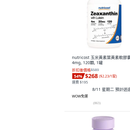
nutricost 玉米黃素葉黃素軟膠
4mg, 120顆, 1罐
折扣後價格
$589
$268
54
%
(
$2.23/1錠
)
運費 $195
8/11 星期二
預計送
WOW免運
(
863
)