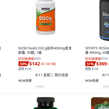
囊
NOW Foods EGCg綠茶400mg素食
SPORTS RES
膠囊, 90顆, 1罐
囊 800mg, 60
折扣後價格
$350
折扣後價格
$754
$142
$369
59
%
51
%
(
$1.58/1錠
)
(
運費 $195
運費 $195
達
8/11 星期二
預計送達
8/
WOW免運
WOW免運
(
4262
)
(
161