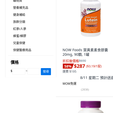
礦物質
營養補充品
健身補給
族群分類
紅蔘/人蔘
蜂蜜/蜂膠
兒童保健
NOW Foods 葉黃素素食膠囊
保健醫療用品
20mg, 90顆, 1罐
折扣後價格
$690
價格
$287
58
%
(
$3.19/1錠
)
$
~
搜尋
運費 $195
8/11 星期二
預計送
WOW免運
(
2838
)