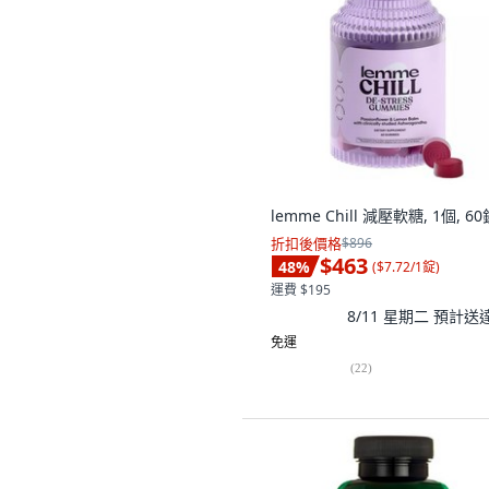
lemme Chill 減壓軟糖, 1個, 60
折扣後價格
$896
$463
48
%
(
$7.72/1錠
)
運費 $195
8/11 星期二
預計送
免運
(
22
)