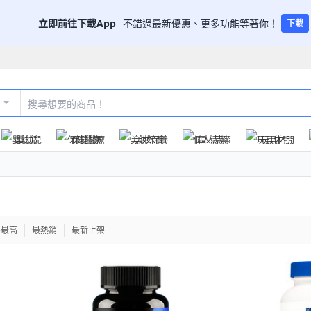
立即前往下載App
不錯過最新優惠、更多功能等著你！
下載
嬰幼兒
保健醫療
美妝保養
個人清潔
玩具休閒
格最高
最熱銷
最新上架