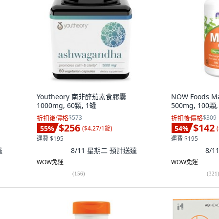
Youtheory 南非醉茄素食膠囊
NOW Foods
1000mg, 60顆, 1罐
500mg, 100顆,
折扣後價格
$573
折扣後價格
$309
$256
$142
55
%
54
%
(
$4.27/1錠
)
(
運費 $195
運費 $195
達
8/11 星期二
預計送達
8/
WOW免運
WOW免運
(
156
)
(
321