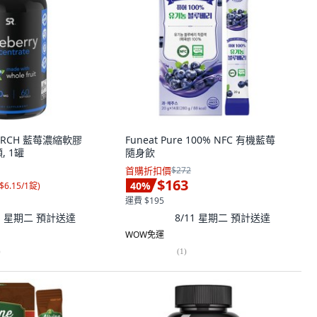
EARCH 藍莓濃縮軟膠
Funeat Pure 100% NFC 有機藍莓
顆, 1罐
隨身飲
首購折扣價
$272
$163
40
%
$6.15/1錠
)
運費 $195
11 星期二
預計送達
8/11 星期二
預計送達
WOW免運
)
(
1
)