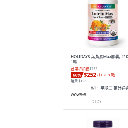
HOLIDAYS 葉黃素Max膠囊, 21
1罐
首購折扣價
$753
$252
66
%
(
$1.20/1錠
)
運費 $195
8/11 星期二
預計送
WOW免運
(
2117
)