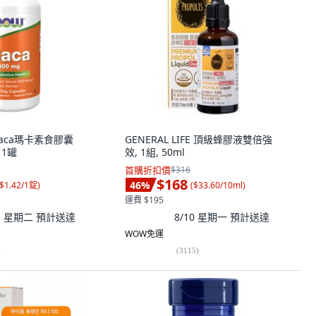
 Maca瑪卡素食膠囊
GENERAL LIFE 頂級蜂膠液雙倍強
 1罐
效, 1組, 50ml
首購折扣價
$316
$168
46
%
$1.42/1錠
)
(
$33.60/10ml
)
運費 $195
11 星期二
預計送達
8/10 星期一
預計送達
WOW免運
)
(
3115
)