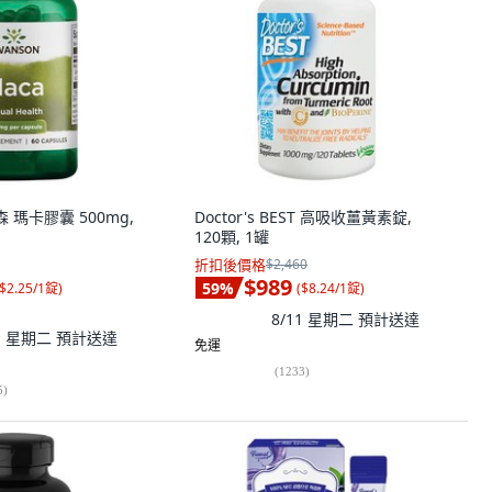
森 瑪卡膠囊 500mg,
Doctor's BEST 高吸收薑黃素錠,
120顆, 1罐
折扣後價格
$2,460
$989
59
%
$2.25/1錠
)
(
$8.24/1錠
)
8/11 星期二
預計送達
11 星期二
預計送達
免運
(
1233
)
5
)