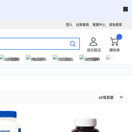
登入
註冊會員
客服中心
成為賣家
我的酷澎
購物車
文具圖書
食品飲料
生活用品
女性服飾
運動戶外
60
每頁筆