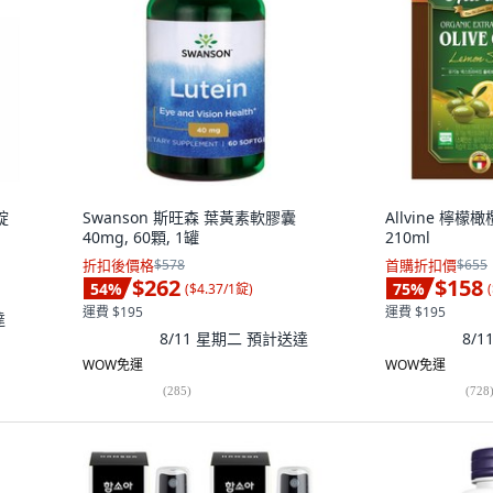
錠
Swanson 斯旺森 葉黃素軟膠囊
Allvine 檸檬
40mg, 60顆, 1罐
210ml
折扣後價格
$578
首購折扣價
$655
$262
$158
54
%
75
%
(
$4.37/1錠
)
(
運費 $195
運費 $195
達
8/11 星期二
預計送達
8/
WOW免運
WOW免運
(
285
)
(
728