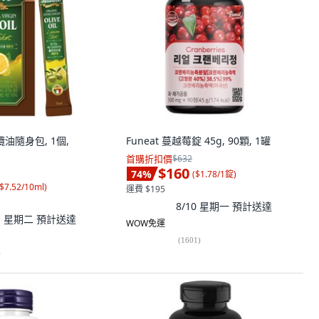
橄欖油隨身包, 1個,
Funeat 蔓越莓錠 45g, 90顆, 1罐
首購折扣價
$632
$160
74
%
(
$1.78/1錠
)
$7.52/10ml
)
運費 $195
8/10 星期一
預計送達
11 星期二
預計送達
WOW免運
(
1601
)
)