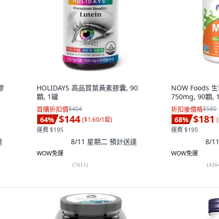
膠
HOLIDAYS 高品質葉黃素膠囊, 90
NOW Foods
顆, 1罐
750mg, 90顆, 
首購折扣價
$404
折扣後價格
$580
$144
$181
64
%
68
%
(
$1.60/1錠
)
(
運費 $195
運費 $195
達
8/11 星期二
預計送達
8/
WOW免運
WOW免運
(
7611
)
(
426