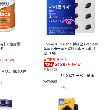
 生瑪卡素食膠囊
Chong Kun Dang 鍾根堂 Eyeclear
1罐
葉黃素玉米黃素蝦紅素複方膠囊, 1
盒, 30顆
首購折扣價
$491
$2.01/1錠
)
$129
73
%
(
$4.30/1錠
)
運費 $195
11 星期二
預計送達
8/10 星期一
預計送達
WOW免運
43
)
(
97
)