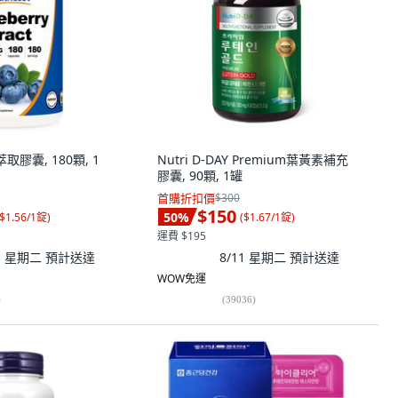
莓萃取膠囊, 180顆, 1
Nutri D-DAY Premium葉黃素補充
膠囊, 90顆, 1罐
首購折扣價
$300
$150
50
%
$1.56/1錠
)
(
$1.67/1錠
)
運費 $195
11 星期二
預計送達
8/11 星期二
預計送達
WOW免運
)
(
39036
)