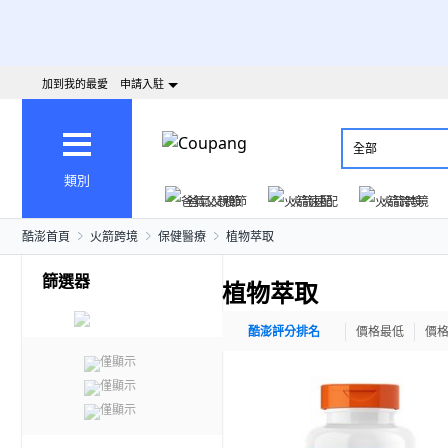
加到我的最愛
申請入駐
全部
類別
爸氣父親節
火箭速配
火箭跨境
酷澎首頁
火箭跨境
保健醫療
植物萃取
篩選器
植物萃取
酷澎評分排名
價格最低
價
僅顯示
僅顯示
僅顯示