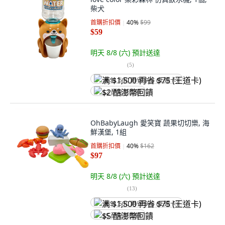
柴犬
首購折扣價
40
%
$99
$59
明天 8/8 (六)
預計送達
(
5
)
满 $1,500 再省 $75 (王道卡)
$2 酷澎幣回饋
OhBabyLaugh 愛笑寶 蔬果切切樂, 海
鮮漢堡, 1組
首購折扣價
40
%
$162
$97
明天 8/8 (六)
預計送達
(
13
)
满 $1,500 再省 $75 (王道卡)
$5 酷澎幣回饋