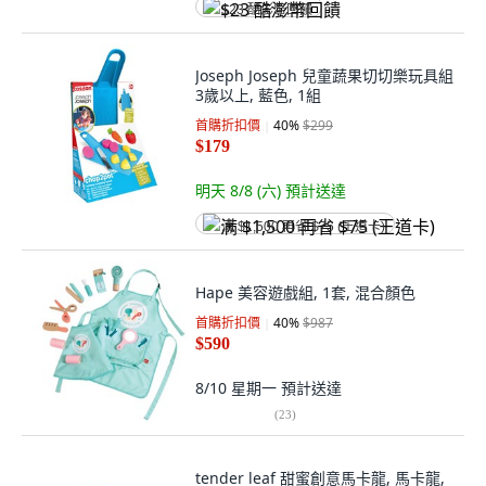
$23 酷澎幣回饋
Joseph Joseph 兒童蔬果切切樂玩具組
3歲以上, 藍色, 1組
首購折扣價
40
%
$299
$179
明天 8/8 (六)
預計送達
满 $1,500 再省 $75 (王道卡)
Hape 美容遊戲組, 1套, 混合顏色
首購折扣價
40
%
$987
$590
8/10 星期一
預計送達
(
23
)
tender leaf 甜蜜創意馬卡龍, 馬卡龍,