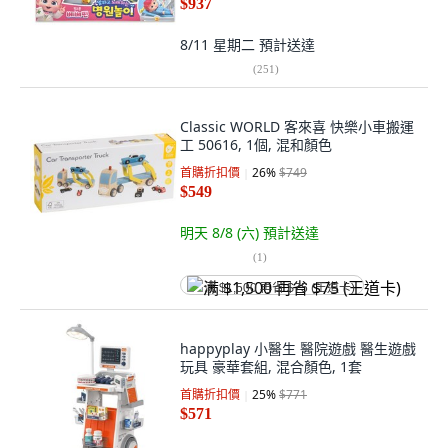
$937
8/11 星期二
預計送達
(
251
)
Classic WORLD 客來喜 快樂小車搬運
工 50616, 1個, 混和顏色
首購折扣價
26
%
$749
$549
明天 8/8 (六)
預計送達
(
1
)
满 $1,500 再省 $75 (王道卡)
happyplay 小醫生 醫院遊戲 醫生遊戲
玩具 豪華套組, 混合顏色, 1套
首購折扣價
25
%
$771
$571