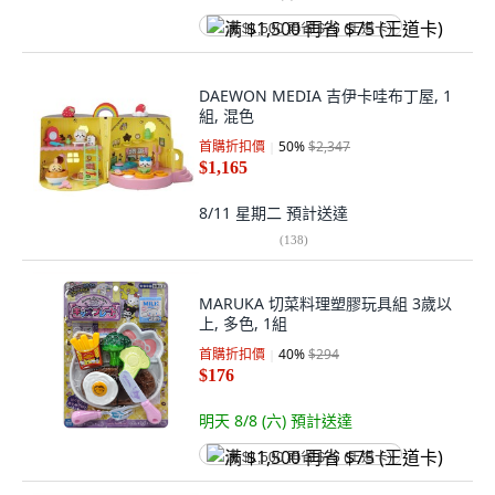
满 $1,500 再省 $75 (王道卡)
DAEWON MEDIA 吉伊卡哇布丁屋, 1
組, 混色
首購折扣價
50
%
$2,347
$1,165
8/11 星期二
預計送達
(
138
)
MARUKA 切菜料理塑膠玩具組 3歲以
上, 多色, 1組
首購折扣價
40
%
$294
$176
明天 8/8 (六)
預計送達
满 $1,500 再省 $75 (王道卡)