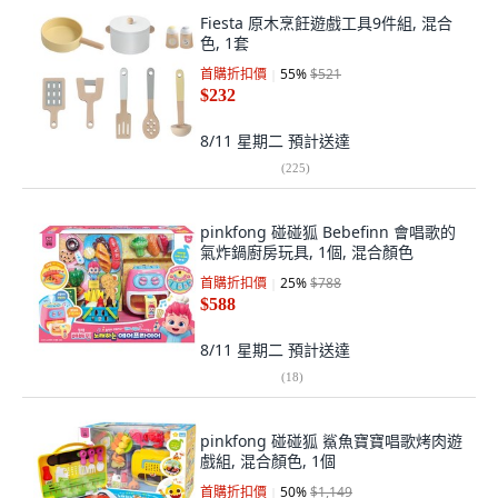
Fiesta 原木烹飪遊戲工具9件組, 混合
色, 1套
首購折扣價
55
%
$521
$232
8/11 星期二
預計送達
(
225
)
pinkfong 碰碰狐 Bebefinn 會唱歌的
氣炸鍋廚房玩具, 1個, 混合顏色
首購折扣價
25
%
$788
$588
8/11 星期二
預計送達
(
18
)
pinkfong 碰碰狐 鯊魚寶寶唱歌烤肉遊
戲組, 混合顏色, 1個
首購折扣價
50
%
$1,149