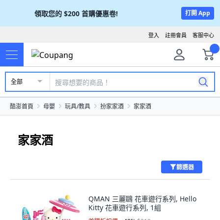
領取您的
$200
首購優惠卷!
打開 App
登入
註冊會員
客服中心
全部
酷澎首頁
母嬰
玩具/教具
扮家家酒
家家酒
家家酒
篩選器
QMAN 三麗鷗 花車遊行系列, Hello
Kitty 花車遊行系列, 1組