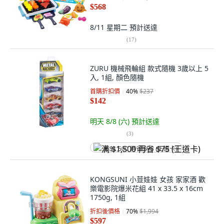
$568
8/11 星期二
預計送達
(
17
)
ZURU 機械飛輪組 款式隨機 3歲以上 5
入, 1組, 顏色隨機
首購折扣價
40
%
$237
$142
明天 8/8 (六)
預計送達
(
3
)
满 $1,500 再省 $75 (王道卡)
KONGSUNI 小荳娃娃 女孩 家家酒 歡
樂電影院爆米花組 41 x 33.5 x 16cm
1750g, 1組
折扣後價格
70
%
$1,994
$597