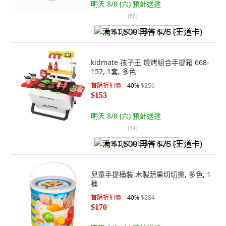
明天 8/8 (六)
預計送達
(
86
)
满 $1,500 再省 $75 (王道卡)
kidmate 孩子王 燒烤組合手提箱 668-
157, 1套, 多色
首購折扣價
40
%
$256
$153
明天 8/8 (六)
預計送達
(
34
)
满 $1,500 再省 $75 (王道卡)
兒童手提桶裝 木製蔬果切切樂, 多色, 1
桶
首購折扣價
40
%
$284
$170