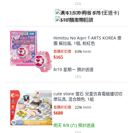
(
22
)
满 $1,500 再省 $75 (王道卡)
$18 酷澎幣回饋
Himitsu No Aipri T-ARTS KOREA 樂
團 蘇拉版, 1個, 粉紅色
首購折扣價
63
%
$446
$165
8/10 星期一
預計送達
(
32
)
cute stone 盟石 兒童仿真電磁爐切切
樂玩具, 混合顏色, 1組
首購折扣價
22
%
$888
$688
明天 8/8 (六)
預計送達
(
11
)