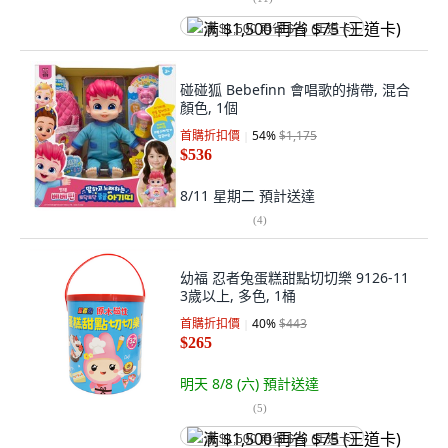
满 $1,500 再省 $75 (王道卡)
碰碰狐 Bebefinn 會唱歌的揹帶, 混合
顏色, 1個
首購折扣價
54
%
$1,175
$536
8/11 星期二
預計送達
(
4
)
幼福 忍者兔蛋糕甜點切切樂 9126-11
3歲以上, 多色, 1桶
首購折扣價
40
%
$443
$265
明天 8/8 (六)
預計送達
(
5
)
满 $1,500 再省 $75 (王道卡)