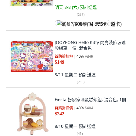
明天 8/8 (六)
預計送達
(
218
)
满 $1,500 再省 $75 (王道卡)
JOOYEONG Hello Kitty 閃亮裝飾玻璃
彩繪筆, 1個, 混合色
首購折扣價
40
%
$249
$149
8/11 星期二
預計送達
(
296
)
Fiesta 扮家家酒蛋糕架組, 混合色, 1個
首購折扣價
40
%
$404
$242
8/10 星期一
預計送達
(
45
)