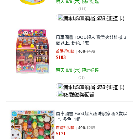
明天 8/8 (六)
預計送達
(
114
)
满 $1,500 再省 $75 (王道卡)
風車圖書 FOOD超人 歡樂夾娃娃機 3
歲以上, 粉色, 1套
首購折扣價
40
%
$172
$103
明天 8/8 (六)
預計送達
(
21
)
满 $1,500 再省 $75 (王道卡)
$5 酷澎幣回饋
風車圖書 Food超人趣味家家酒 3歲以
上, 多色, 1組
首購折扣價
40
%
$285
$171