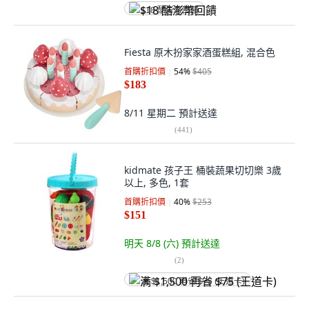
$18 酷澎幣回饋
Fiesta 原木扮家家酒蛋糕組, 混合色
首購折扣價
54
%
$405
$183
8/11 星期二
預計送達
(
441
)
kidmate 孩子王 桶裝蔬果切切樂 3歲
以上, 多色, 1套
首購折扣價
40
%
$253
$151
明天 8/8 (六)
預計送達
(
2
)
满 $1,500 再省 $75 (王道卡)