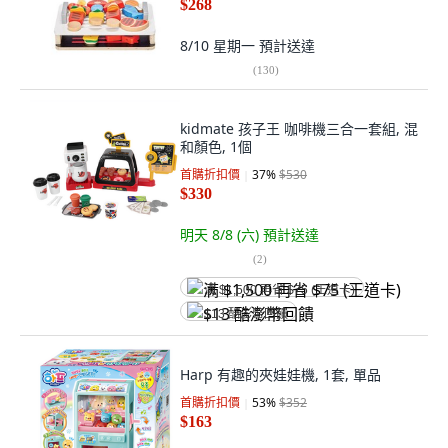
$268
8/10 星期一
預計送達
(
130
)
kidmate 孩子王 咖啡機三合一套組, 混
和顏色, 1個
首購折扣價
37
%
$530
$330
明天 8/8 (六)
預計送達
(
2
)
满 $1,500 再省 $75 (王道卡)
$13 酷澎幣回饋
Harp 有趣的夾娃娃機, 1套, 單品
首購折扣價
53
%
$352
$163