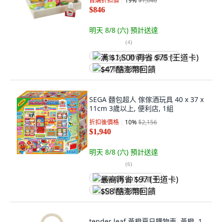
首購折扣價
19
%
$1,046
$846
明天 8/8 (六)
預計送達
(
4
)
满 $1,500 再省 $75 (王道卡)
$47 酷澎幣回饋
SEGA 麵包超人 傢傢酒玩具 40 x 37 x
11cm 3歲以上, 便利店, 1組
折扣後價格
10
%
$2,156
$1,940
明天 8/8 (六)
預計送達
(
6
)
最高再省 $97 (王道卡)
$58 酷澎幣回饋
tender leaf 黃橙夏日購物車, 黃橙, 1