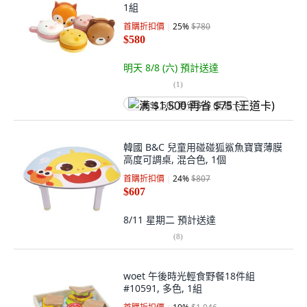
1組
首購折扣價
25
%
$780
$580
明天 8/8 (六)
預計送達
(
1
)
满 $1,500 再省 $75 (王道卡)
韓國 B&C 兒童用碰碰狐鯊魚寶寶薄膜
高度可調桌, 混合色, 1個
首購折扣價
24
%
$807
$607
8/11 星期二
預計送達
(
8
)
woet 午後時光輕食野餐18件組
#10591, 多色, 1組