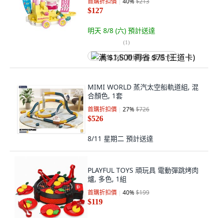
首購折扣價
40
%
$213
$127
明天 8/8 (六)
預計送達
(
1
)
满 $1,500 再省 $75 (王道卡)
MIMI WORLD 蒸汽太空船軌道組, 混
合顏色, 1套
首購折扣價
27
%
$726
$526
8/11 星期二
預計送達
PLAYFUL TOYS 頑玩具 電動彈跳烤肉
爐, 多色, 1組
首購折扣價
40
%
$199
$119