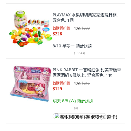
PLAYMAX 水果切切樂家家酒玩具組,
混合色, 1個
首購折扣價
40
%
$377
$226
8/10 星期一
預計送達
(
13843
)
PINK RABBIT 一言粉紅兔 甜美雪糕車
家家酒組 8歲以上, 混合顏色, 1套
首購折扣價
40
%
$215
$129
明天 8/8 (六)
預計送達
(
4
)
满 $1,500 再省 $75 (王道卡)