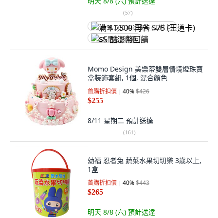
明天 8/8 (六)
預計送達
(
57
)
满 $1,500 再省 $75 (王道卡)
$5 酷澎幣回饋
Momo Design 美樂蒂雙層情境燈珠寶
盒裝飾套組, 1個, 混合顏色
首購折扣價
40
%
$426
$255
8/11 星期二
預計送達
(
161
)
幼福 忍者兔 蔬菜水果切切樂 3歲以上,
1盒
首購折扣價
40
%
$443
$265
明天 8/8 (六)
預計送達