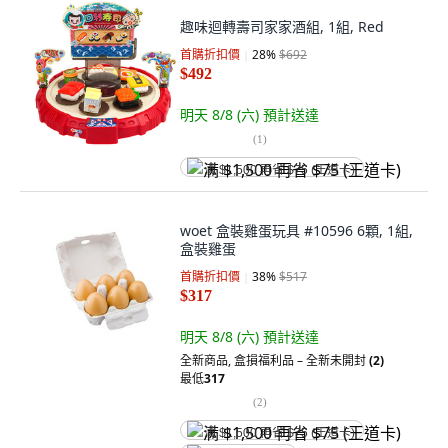
趣味迴轉壽司家家酒組, 1組, Red
首購折扣價
28
%
$692
$492
明天 8/8 (六)
預計送達
(
1
)
满 $1,500 再省 $75 (王道卡)
woet 盒裝雞蛋玩具 #10596 6顆, 1組,
盒裝雞蛋
首購折扣價
38
%
$517
$317
明天 8/8 (六)
預計送達
全新商品
,
盒損福利品 – 全新未開封
(2)
最低
317
(
2
)
满 $1,500 再省 $75 (王道卡)