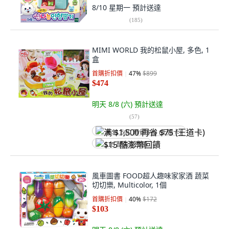
8/10 星期一
預計送達
(
185
)
MIMI WORLD 我的松鼠小屋, 多色, 1
盒
首購折扣價
47
%
$899
$474
明天 8/8 (六)
預計送達
(
57
)
满 $1,500 再省 $75 (王道卡)
$15 酷澎幣回饋
風車圖書 FOOD超人趣味家家酒 蔬菜
切切樂, Multicolor, 1個
首購折扣價
40
%
$172
$103