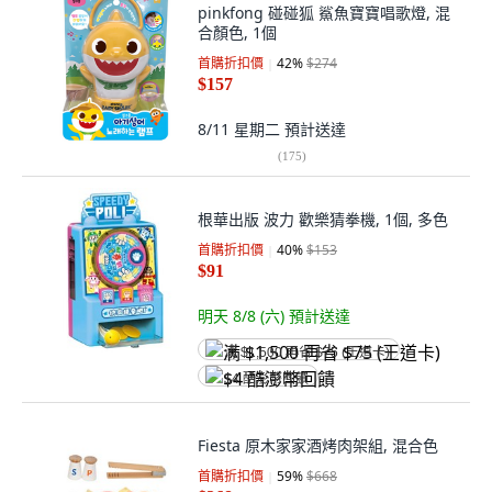
pinkfong 碰碰狐 鯊魚寶寶唱歌燈, 混
合顏色, 1個
首購折扣價
42
%
$274
$157
8/11 星期二
預計送達
(
175
)
根華出版 波力 歡樂猜拳機, 1個, 多色
首購折扣價
40
%
$153
$91
明天 8/8 (六)
預計送達
满 $1,500 再省 $75 (王道卡)
$4 酷澎幣回饋
Fiesta 原木家家酒烤肉架組, 混合色
首購折扣價
59
%
$668