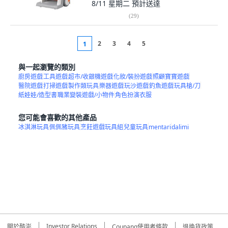
8/11 星期二
預計送達
(
29
)
2
3
4
5
1
與一起瀏覽的類別
廚房遊戲
工具遊戲
超市/收銀機遊戲
化妝/裝扮遊戲
照顧寶寶遊戲
醫院遊戲
打掃遊戲
製作類玩具
樂器遊戲
玩沙遊戲
釣魚遊戲
玩具槍/刀
紙娃娃/造型書
職業變裝遊戲/小物件
角色扮演衣服
您可能會喜歡的其他產品
冰淇淋玩具
佩佩豬玩具
烹飪遊戲玩具組
兒童玩具
mentari
dalimi
Investor Relations
關於酷澎
Coupang使用者條款
退換貨政策