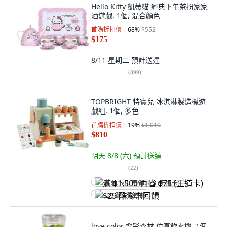
Hello Kitty 凱蒂貓 經典下午茶扮家家
酒遊戲, 1個, 混合顏色
首購折扣價
68
%
$552
$175
8/11 星期二
預計送達
(
899
)
TOPBRIGHT 特寶兒 冰淇淋製造機遊
戲組, 1個, 多色
首購折扣價
19
%
$1,010
$810
明天 8/8 (六)
預計送達
(
22
)
满 $1,500 再省 $75 (王道卡)
$29 酷澎幣回饋
love color 樂彩森林 仿真飲水機, 1個,