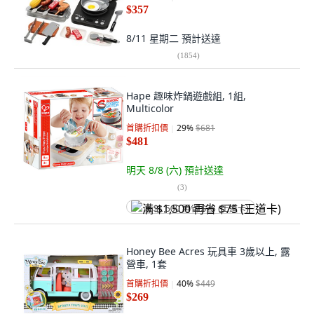
$357
8/11 星期二
預計送達
(
1854
)
Hape 趣味炸鍋遊戲組, 1組,
Multicolor
首購折扣價
29
%
$681
$481
明天 8/8 (六)
預計送達
(
3
)
满 $1,500 再省 $75 (王道卡)
Honey Bee Acres 玩具車 3歲以上, 露
營車, 1套
首購折扣價
40
%
$449
$269