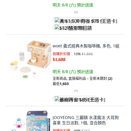
明天 8/8 (六)
預計送達
(
4
)
满 $1,500 再省 $75 (王道卡)
$12 酷澎幣回饋
woet 義式經典木製咖啡機, 多色, 1組
首購折扣價
10
%
$1,888
$1,688
明天 8/8 (六)
預計送達
全新商品
,
盒損福利品 – 全新未開封
(2)
最低
1,603
(
4
)
最高再省 $85 (王道卡)
JOOYEONG 三麗鷗 水漾魔法 大耳狗
喜拿 生日派對, 1個, 混合顏色
首購折扣價
40
%
$267