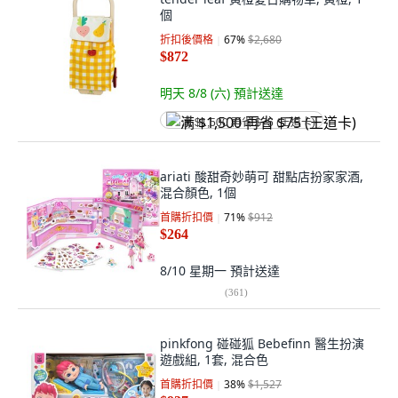
個
折扣後價格
67
%
$2,680
$872
明天 8/8 (六)
預計送達
满 $1,500 再省 $75 (王道卡)
ariati 酸甜奇妙萌可 甜點店扮家家酒,
混合顏色, 1個
首購折扣價
71
%
$912
$264
8/10 星期一
預計送達
(
361
)
pinkfong 碰碰狐 Bebefinn 醫生扮演
遊戲組, 1套, 混合色
首購折扣價
38
%
$1,527