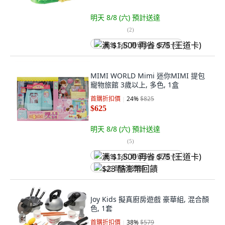
明天 8/8 (六)
預計送達
(
2
)
满 $1,500 再省 $75 (王道卡)
MIMI WORLD Mimi 迷你MIMI 提包
寵物旅館 3歲以上, 多色, 1盒
首購折扣價
24
%
$825
$625
明天 8/8 (六)
預計送達
(
5
)
满 $1,500 再省 $75 (王道卡)
$23 酷澎幣回饋
Joy Kids 擬真廚房遊戲 豪華組, 混合顏
色, 1套
首購折扣價
38
%
$579