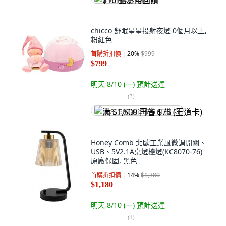
$16 酷澎幣回饋
chicco 舒眠星星投射夜燈 0個月以上,
粉紅色
首購折扣價
20
%
$999
$799
明天 8/10 (一)
預計送達
(
3
)
满 $1,500 再省 $75 (王道卡)
Honey Comb 北歐工業風微調開關、
USB、5V2.1A桌燈檯燈(KC8070-76)
原廠保固, 黑色
首購折扣價
14
%
$1,380
$1,180
明天 8/10 (一)
預計送達
(
1
)