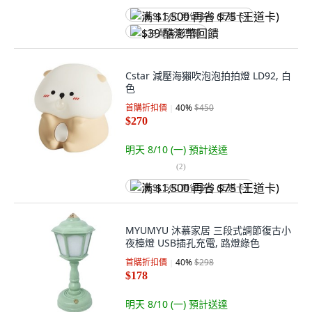
满 $1,500 再省 $75 (王道卡)
$39 酷澎幣回饋
Cstar 減壓海獺吹泡泡拍拍燈 LD92, 白
色
首購折扣價
40
%
$450
$270
明天 8/10 (一)
預計送達
(
2
)
满 $1,500 再省 $75 (王道卡)
MYUMYU 沐慕家居 三段式調節復古小
夜檯燈 USB插孔充電, 路燈綠色
首購折扣價
40
%
$298
$178
明天 8/10 (一)
預計送達