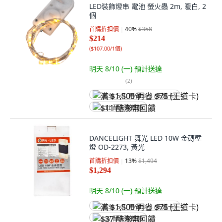
LED裝飾燈串 電池 螢火蟲 2m, 暖白, 2
個
首購折扣價
40
%
$358
$214
(
$107.00/1個
)
明天 8/10 (一)
預計送達
(
2
)
满 $1,500 再省 $75 (王道卡)
$11 酷澎幣回饋
DANCELIGHT 舞光 LED 10W 金磚壁
燈 OD-2273, 黃光
首購折扣價
13
%
$1,494
$1,294
明天 8/10 (一)
預計送達
满 $1,500 再省 $75 (王道卡)
$37 酷澎幣回饋