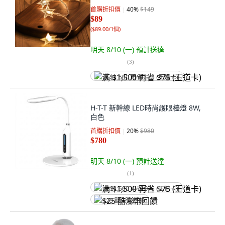
首購折扣價
40
%
$149
$89
(
$89.00/1個
)
明天 8/10 (一)
預計送達
(
3
)
满 $1,500 再省 $75 (王道卡)
H-T-T 新幹線 LED時尚護眼檯燈 8W,
白色
首購折扣價
20
%
$980
$780
明天 8/10 (一)
預計送達
(
1
)
满 $1,500 再省 $75 (王道卡)
$25 酷澎幣回饋