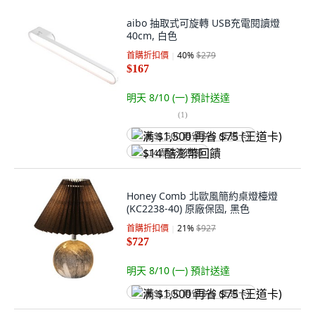
aibo 抽取式可旋轉 USB充電閱讀燈
40cm, 白色
首購折扣價
40
%
$279
$167
明天 8/10 (一)
預計送達
(
1
)
满 $1,500 再省 $75 (王道卡)
$14 酷澎幣回饋
Honey Comb 北歐風簡約桌燈檯燈
(KC2238-40) 原廠保固, 黑色
首購折扣價
21
%
$927
$727
明天 8/10 (一)
預計送達
满 $1,500 再省 $75 (王道卡)