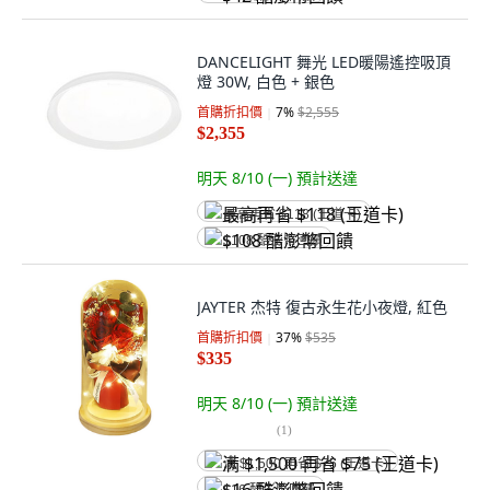
DANCELIGHT 舞光 LED暖陽遙控吸頂
燈 30W, 白色 + 銀色
首購折扣價
7
%
$2,555
$2,355
明天 8/10 (一)
預計送達
最高再省 $118 (王道卡)
$108 酷澎幣回饋
JAYTER 杰特 復古永生花小夜燈, 紅色
首購折扣價
37
%
$535
$335
明天 8/10 (一)
預計送達
(
1
)
满 $1,500 再省 $75 (王道卡)