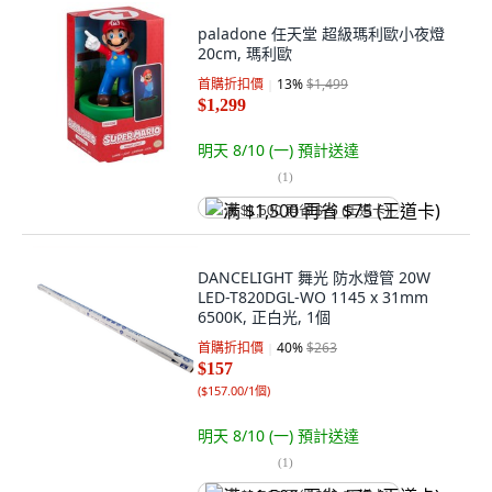
paladone 任天堂 超級瑪利歐小夜燈
20cm, 瑪利歐
首購折扣價
13
%
$1,499
$1,299
明天 8/10 (一)
預計送達
(
1
)
满 $1,500 再省 $75 (王道卡)
DANCELIGHT 舞光 防水燈管 20W
LED-T820DGL-WO 1145 x 31mm
6500K, 正白光, 1個
首購折扣價
40
%
$263
$157
(
$157.00/1個
)
明天 8/10 (一)
預計送達
(
1
)