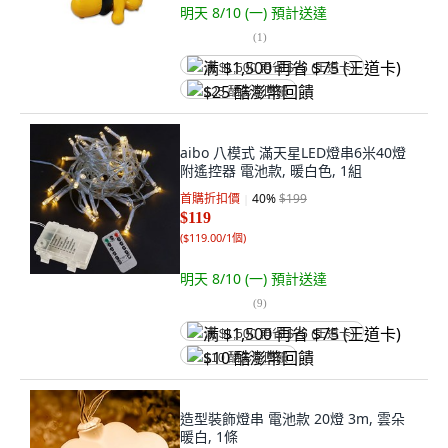
明天 8/10 (一)
預計送達
(
1
)
满 $1,500 再省 $75 (王道卡)
$25 酷澎幣回饋
aibo 八模式 滿天星LED燈串6米40燈
附遙控器 電池款, 暖白色, 1組
首購折扣價
40
%
$199
$119
(
$119.00/1個
)
明天 8/10 (一)
預計送達
(
9
)
满 $1,500 再省 $75 (王道卡)
$10 酷澎幣回饋
造型裝飾燈串 電池款 20燈 3m, 雲朵
暖白, 1條