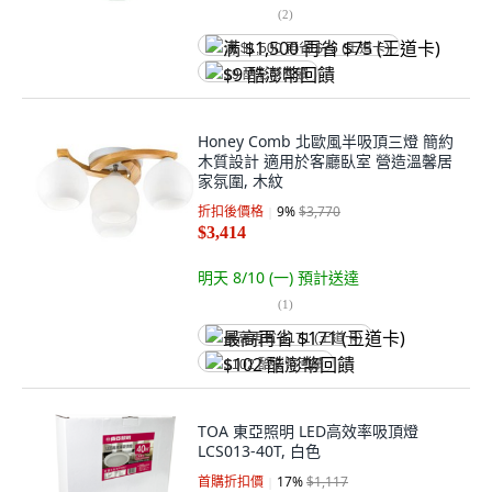
(
2
)
满 $1,500 再省 $75 (王道卡)
$9 酷澎幣回饋
Honey Comb 北歐風半吸頂三燈 簡約
木質設計 適用於客廳臥室 營造溫馨居
家氛圍, 木紋
折扣後價格
9
%
$3,770
$3,414
明天 8/10 (一)
預計送達
(
1
)
最高再省 $171 (王道卡)
$102 酷澎幣回饋
TOA 東亞照明 LED高效率吸頂燈
LCS013-40T, 白色
首購折扣價
17
%
$1,117