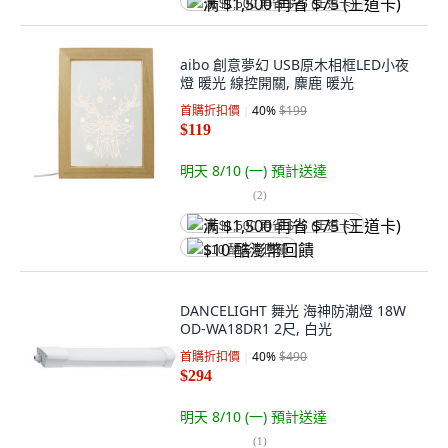
满 $1,500 再省 $75 (王道卡)
aibo 創意夢幻 USB原木相框LED小夜
燈 暖光 線控開關, 麋鹿 暖光
首購折扣價
40
%
$199
$119
明天 8/10 (一)
預計送達
(
2
)
满 $1,500 再省 $75 (王道卡)
$10 酷澎幣回饋
DANCELIGHT 舞光 海神防潮燈 18W
OD-WA18DR1 2尺, 白光
首購折扣價
40
%
$490
$294
明天 8/10 (一)
預計送達
(
1
)