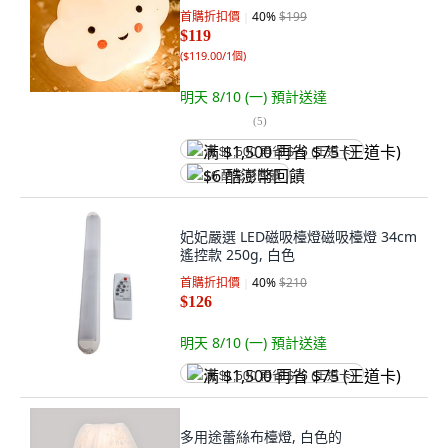
首購折扣價
40
%
$199
$119
(
$119.00/1個
)
明天 8/10 (一)
預計送達
(
5
)
满 $1,500 再省 $75 (王道卡)
$6 酷澎幣回饋
妃妃嚴選 LED磁吸檯燈磁吸檯燈 34cm
遙控款 250g, 白色
首購折扣價
40
%
$210
$126
明天 8/10 (一)
預計送達
满 $1,500 再省 $75 (王道卡)
多用途蕾絲布檯燈, 白色的