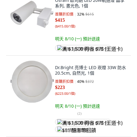
Osram 歐司朗 LED 20W軌道燈 晶享
系列, 晝光色, 1個
首購折扣價
32
%
$615
$415
(
$415.00/1個
)
明天 8/10 (一)
預計送達
满 $1,500 再省 $75 (王道卡)
Dr.Bright 亮博士 LED 崁燈 33W 防水
20.5cm, 自然光, 1個
首購折扣價
40
%
$372
$223
(
$223.00/1個
)
明天 8/10 (一)
預計送達
(
2
)
满 $1,500 再省 $75 (王道卡)
$11 酷澎幣回饋