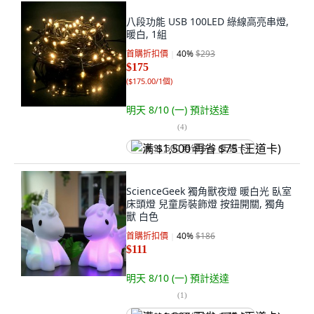
八段功能 USB 100LED 綠線高亮串燈,
暖白, 1組
首購折扣價
40
%
$293
$175
(
$175.00/1個
)
明天 8/10 (一)
預計送達
(
4
)
满 $1,500 再省 $75 (王道卡)
ScienceGeek 獨角獸夜燈 暖白光 臥室
床頭燈 兒童房裝飾燈 按鈕開關, 獨角
獸 白色
首購折扣價
40
%
$186
$111
明天 8/10 (一)
預計送達
(
1
)