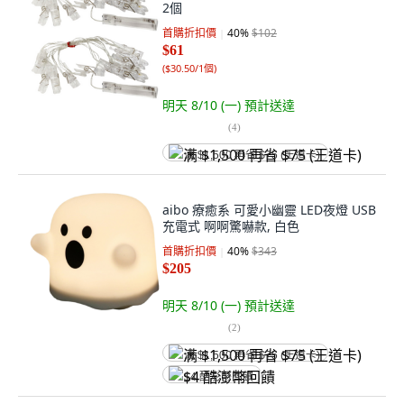
2個
首購折扣價
40
%
$102
$61
(
$30.50/1個
)
明天 8/10 (一)
預計送達
(
4
)
满 $1,500 再省 $75 (王道卡)
aibo 療癒系 可愛小幽靈 LED夜燈 USB
充電式 啊啊驚嚇款, 白色
首購折扣價
40
%
$343
$205
明天 8/10 (一)
預計送達
(
2
)
满 $1,500 再省 $75 (王道卡)
$4 酷澎幣回饋