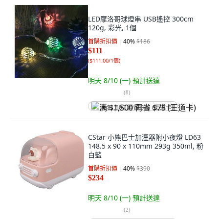
LED摩洛哥球燈串 USB遙控 300cm
120g, 彩光, 1個
首購折扣價
40
%
$186
$111
(
$111.00/1個
)
明天 8/10 (一)
預計送達
(
8
)
满 $1,500 再省 $75 (王道卡)
CStar 小熊巴士加溼器附小夜燈 LD63
148.5 x 90 x 110mm 293g 350ml, 粉
白藍
首購折扣價
40
%
$390
$234
明天 8/10 (一)
預計送達
(
2
)