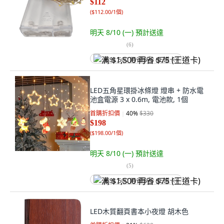
$112
(
$112.00/1個
)
明天 8/10 (一)
預計送達
(
6
)
满 $1,500 再省 $75 (王道卡)
LED五角星環掛冰條燈 燈串 + 防水電
池盒電源 3 x 0.6m, 電池款, 1個
首購折扣價
40
%
$330
$198
(
$198.00/1個
)
明天 8/10 (一)
預計送達
(
5
)
满 $1,500 再省 $75 (王道卡)
LED木質翻頁書本小夜燈 胡木色