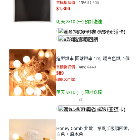
首購折扣價
13
%
$1,500
$1,300
明天 8/10 (一)
預計送達
满 $1,500 再省 $75 (王道卡)
$73 酷澎幣回饋
造型燈串 圓球燈串 1m, 暖白色燈, 1個
首購折扣價
40
%
$149
$89
(
$89.00/1個
)
明天 8/10 (一)
預計送達
(
3
)
满 $1,500 再省 $75 (王道卡)
Honey Comb 北歐工業風半吸頂四燈,
白色 + 原木色