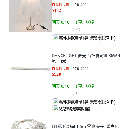
首購折扣價
40
%
$304
$182
明天 8/10 (一)
預計送達
(
223
)
满 $1,500 再省 $75 (王道卡)
DANCELIGHT 舞光 海神防潮燈 36W 4
尺, 白光
首購折扣價
27
%
$728
$528
明天 8/10 (一)
預計送達
(
2
)
满 $1,500 再省 $75 (王道卡)
$52 酷澎幣回饋
LED裝飾燈串 1.5m 電池 夾子, 暖白色,