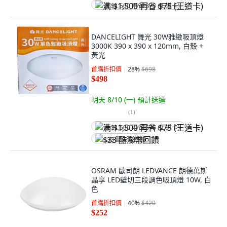
满 $1,500 再省 $75 (王道卡)
DANCELIGHT 舞光 30W雅緻吸頂燈
3000K 390 x 390 x 120mm, 白殼 +
黃光
首購折扣價
28
%
$698
$498
明天 8/10 (一)
預計送達
(
1
)
满 $1,500 再省 $75 (王道卡)
$33 酷澎幣回饋
OSRAM 歐司朗 LEDVANCE 朗德萬斯
晶享 LED壁切三段調色吸頂燈 10W, 白
色
首購折扣價
40
%
$420
$252