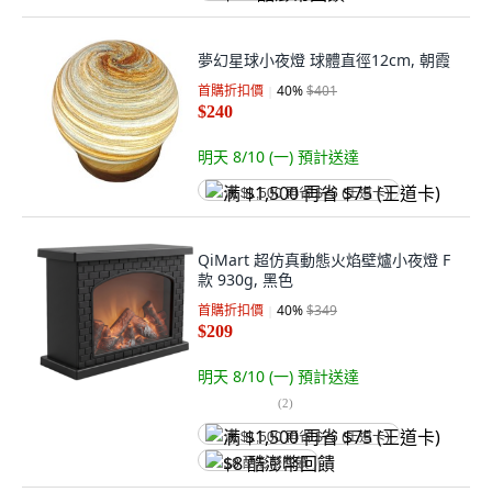
夢幻星球小夜燈 球體直徑12cm, 朝霞
首購折扣價
40
%
$401
$240
明天 8/10 (一)
預計送達
满 $1,500 再省 $75 (王道卡)
QiMart 超仿真動態火焰壁爐小夜燈 F
款 930g, 黑色
首購折扣價
40
%
$349
$209
明天 8/10 (一)
預計送達
(
2
)
满 $1,500 再省 $75 (王道卡)
$8 酷澎幣回饋