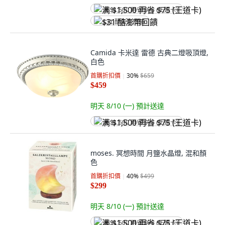
满 $1,500 再省 $75 (王道卡)
$31 酷澎幣回饋
Camida 卡米達 雷德 古典二燈吸頂燈,
白色
首購折扣價
30
%
$659
$459
明天 8/10 (一)
預計送達
满 $1,500 再省 $75 (王道卡)
moses. 冥想時間 月鹽水晶燈, 混和顏
色
首購折扣價
40
%
$499
$299
明天 8/10 (一)
預計送達
满 $1,500 再省 $75 (王道卡)