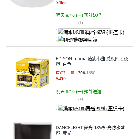
$460
明天 8/10 (一)
預計送達
(
1
)
满 $1,500 再省 $75 (王道卡)
$18 酷澎幣回饋
EDISON mama 療癒小雞 感應四段夜
燈, 白色
首購折扣價
30
%
$650
$450
明天 8/10 (一)
預計送達
(
4
)
满 $1,500 再省 $75 (王道卡)
DANCELIGHT 舞光 13W矩光防水壁
燈, 黃光