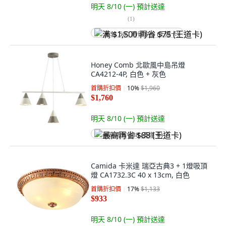
明天 8/10 (一)
預計送達
(
1
)
满 $1,500 再省 $75 (王道卡)
Honey Comb 北歐風中島吊燈
CA4212-4P, 白色 + 灰色
首購折扣價
10
%
$1,960
$1,760
明天 8/10 (一)
預計送達
最高再省 $88 (王道卡)
Camida 卡米達 瑞亞古典3 + 1燈吸頂
燈 CA1732.3C 40 x 13cm, 白色
首購折扣價
17
%
$1,133
$933
明天 8/10 (一)
預計送達