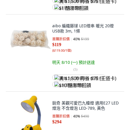
满 $1,500 再省 $75 (王道卡)
$1 酷澎幣回饋
aibo 編織藤球 LED燈串 暖光 20燈
USB款 3m, 1條
首購折扣價
40
%
$199
$119
(
$119.00/1個
)
明天 8/10 (一)
預計送達
(
5
)
满 $1,500 再省 $75 (王道卡)
$10 酷澎幣回饋
銳奇 美觀可愛巴九檯燈 適用E27 LED
燈泡 不含燈泡 LED-789, 黃色
首購折扣價
40
%
$490
$294