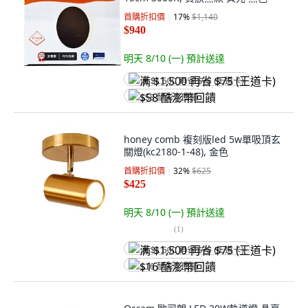
首購折扣價
17
%
$1,140
$940
明天 8/10 (一)
預計送達
满 $1,500 再省 $75 (王道卡)
$58 酷澎幣回饋
honey comb 複刻版led 5w單吸頂玄
關燈(kc2180-1-48), 金色
首購折扣價
32
%
$625
$425
明天 8/10 (一)
預計送達
(
1
)
满 $1,500 再省 $75 (王道卡)
$16 酷澎幣回饋