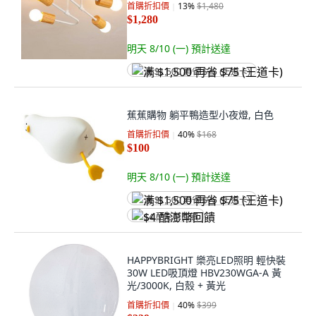
首購折扣價
13
%
$1,480
$1,280
明天 8/10 (一)
預計送達
满 $1,500 再省 $75 (王道卡)
蕉蕉購物 躺平鴨造型小夜燈, 白色
首購折扣價
40
%
$168
$100
明天 8/10 (一)
預計送達
满 $1,500 再省 $75 (王道卡)
$4 酷澎幣回饋
HAPPYBRIGHT 樂亮LED照明 輕快裝
30W LED吸頂燈 HBV230WGA-A 黃
光/3000K, 白殼 + 黃光
首購折扣價
40
%
$399