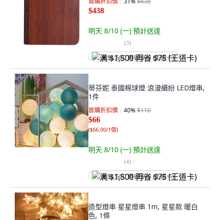
首購折扣價
31
%
$638
$438
明天 8/10 (一)
預計送達
(
3
)
满 $1,500 再省 $75 (王道卡)
蒂芬妮 泰國棉球燈 浪漫續紛 LED燈串,
1件
首購折扣價
40
%
$110
$66
(
$66.00/1個
)
明天 8/10 (一)
預計送達
(
4
)
满 $1,500 再省 $75 (王道卡)
造型燈串 星星燈串 1m, 星星款 暖白
色, 1條