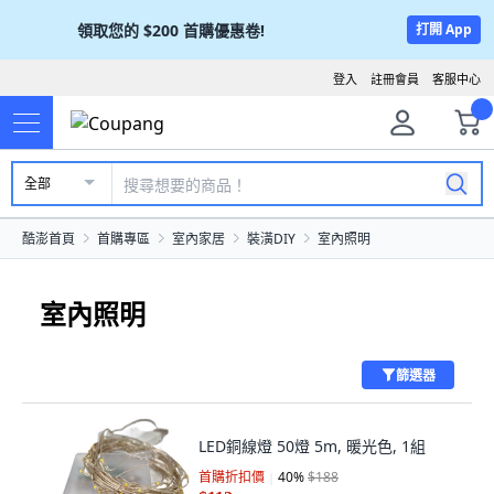
領取您的
$200
首購優惠卷!
打開 App
登入
註冊會員
客服中心
全部
酷澎首頁
首購專區
室內家居
裝潢DIY
室內照明
室內照明
篩選器
LED銅線燈 50燈 5m, 暖光色, 1組
首購折扣價
40
%
$188