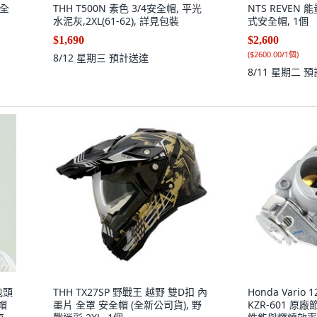
安全
THH T500N 素色 3/4安全帽, 平光
NTS REVEN
水泥灰,2XL(61-62), 詳見包裝
式安全帽, 1個
$1,690
$2,600
(
$2600.00/1個
)
8/12 星期三
預計送達
8/11 星期二
預
包頭
THH TX27SP 野戰王 越野 雙D扣 內
Honda Vario 1
帽
墨片 全罩 安全帽 (全新公司貨), 野
KZR-601 原