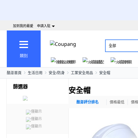
加到我的最愛
申請入駐
全部
類別
爸氣父親節
火箭速配
火箭跨境
酷澎首頁
生活日用
安全/防身
工業安全用品
安全帽
篩選器
安全帽
酷澎評分排名
價格最低
價
僅顯示
僅顯示
僅顯示