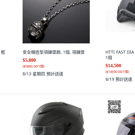
 輕
安全帽造型項鍊墜飾, 1個, 項鍊墜
HTTI FAST I
1個
$5,880
$14,500
(
$5880.00/1個
)
(
$14500.00/1個
)
8/13 星期四
預計送達
8/19
預計送達