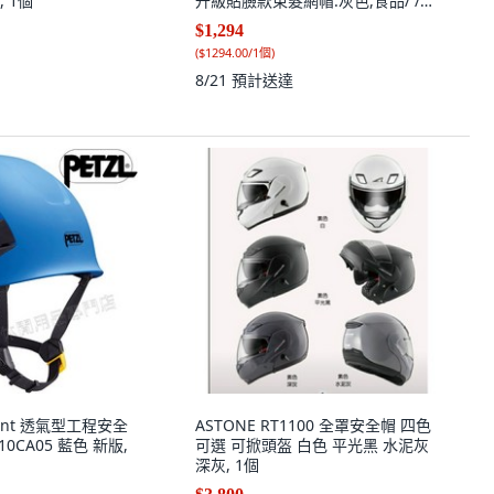
 1個
升級貼臉款束髮網帽:灰色,食品/ /車
間專用 20只, 灰色
$1,294
(
$1294.00/1個
)
8/21
預計送達
x Vent 透氣型工程安全
ASTONE RT1100 全罩安全帽 四色
0CA05 藍色 新版,
可選 可掀頭盔 白色 平光黑 水泥灰
深灰, 1個