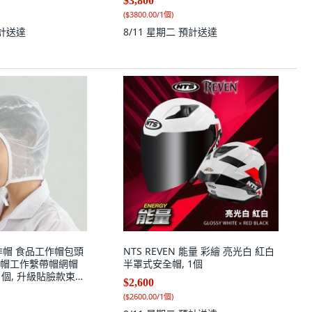
$3,800
(
$3800.00/1個
)
計送達
8/11 星期二
預計送達
作帽 食品工作帽包頭
NTS REVEN 能量 彩繪 亮光白 紅白
帽工作繫帶帽網帽
半罩式安全帽, 1個
1個, 升級貼臉款束髮
$2,600
/工廠/車間專用 20只
(
$2600.00/1個
)