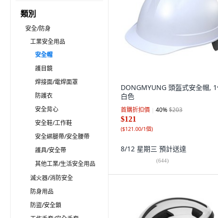
類別
安全/防身
工業安全用品
安全帽
護目鏡
焊接面/電焊面罩
DONGMYUNG 頭盔式安全帽, 1
防護衣
白色
安全背心
首購折扣價
40
%
$203
$121
安全鞋/工作鞋
(
$121.00/1個
)
安全綁腿帶/安全腰帶
8/12 星期三
預計送達
護具/安全帶
(
644
)
其他工業/生活安全用品
滅火器/消防安全
防身用品
防盜/安全鎖