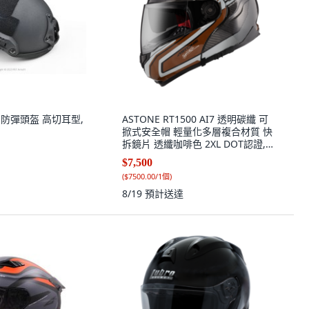
IIA 防彈頭盔 高切耳型,
ASTONE RT1500 AI7 透明碳纖 可
掀式安全帽 輕量化多層複合材質 快
拆鏡片 透纖咖啡色 2XL DOT認證,
透纖/咖啡, 1個
$7,500
(
$7500.00/1個
)
8/19
預計送達