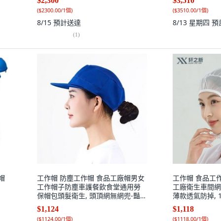
$2,300
$3,510
(
$2300.00/1個
)
(
$3510.00/1個
)
8/15
預計送達
8/13 星期四
預
(
1
)
帽
工作帽 防塵工作帽 食品工廠帽男女
工作帽 食品工
工作帽子防塵車護餐飲食堂通用勞
工廠衛生車間網
保帽包頭髮衛生, 頭頂網無網兜-豔
薄款透氣防掉, 
蘭,拍一單發10個, 1個
網帽:白色,食品
$1,124
$1,118
(
$1124.00/1個
)
(
$1118.00/1個
)