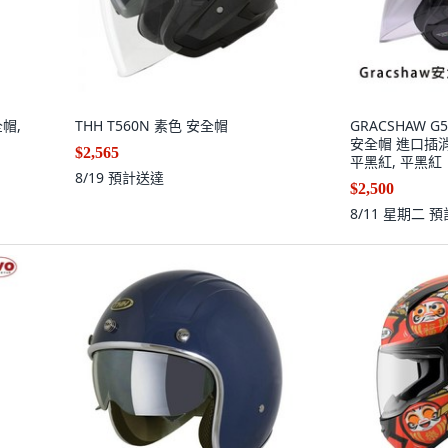
全帽,
THH T560N 素色 安全帽
GRACSHAW G
安全帽 進口插消
$2,565
平黑紅, 平黑紅
8/19
預計送達
$2,500
8/11 星期二
預