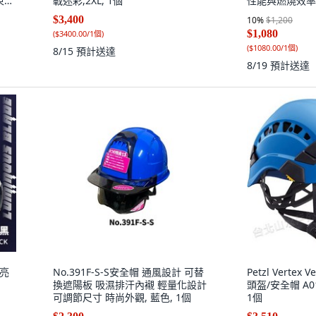
束髮
戰迷彩,2XL, 1個
性能與燃燒效率,
0
$3,400
10
%
$1,200
$1,080
(
$3400.00/1個
)
(
$1080.00/1個
)
8/15
預計送達
8/19
預計送達
 亮
No.391F-S-S安全帽 通風設計 可替
Petzl Verte
換遮陽板 吸濕排汗內襯 輕量化設計
頭盔/安全帽 A01
可調節尺寸 時尚外觀, 藍色, 1個
1個