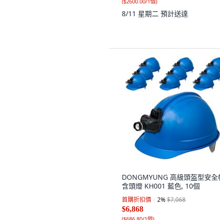
(
$2600.00/1個
)
8/11 星期二
預計送達
DONGMYUNG 高級頭盔型安全
含頭燈 KH001 藍色, 10個
首購折扣價
2
%
$7,068
$6,868
(
$686.80/1個
)