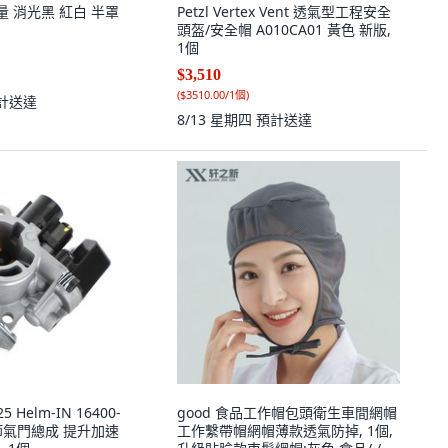
 能量 消光黑 紅白 半罩
Petzl Vertex Vent 透氣型工程安全
頭盔/安全帽 A010CA01 黃色 新版,
1個
$3,510
(
$3510.00/1個
)
計送達
8/13 星期四
預計送達
25 Helm-IN 16400-
good 食品工作帽包頭衛生車間網帽
廠節氣門總成 提升加速
工作繫帶帽網帽薄款透氣防掉, 1個,