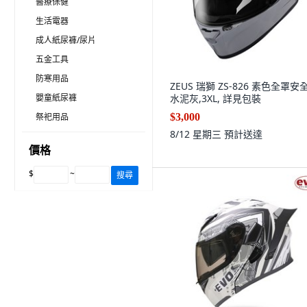
醫療保健
生活電器
成人紙尿褲/尿片
五金工具
防寒用品
ZEUS 瑞獅 ZS-826 素色全罩安
嬰童紙尿褲
水泥灰,3XL, 詳見包裝
祭祀用品
$3,000
8/12 星期三
預計送達
價格
$
~
搜尋