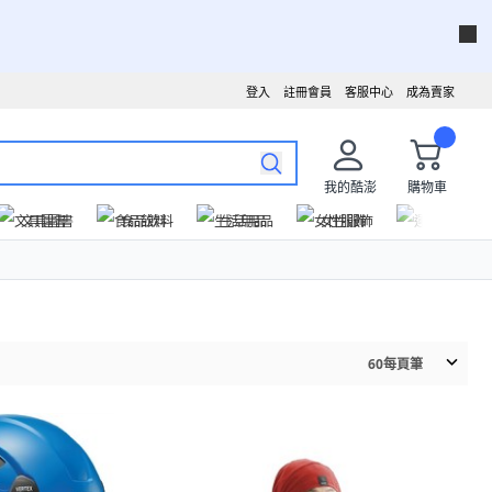
登入
註冊會員
客服中心
成為賣家
我的酷澎
購物車
文具圖書
食品飲料
生活用品
女性服飾
運動戶外
60
每頁筆