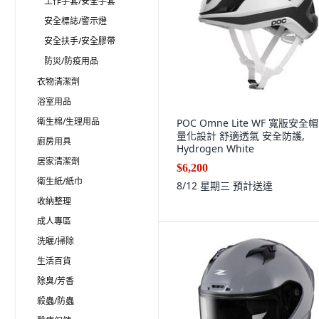
工作手套/安全手套
安全標誌/警示燈
安全扶手/安全膠帶
防災/防疫用品
衣物清潔劑
浴室用品
衛生棉/生理用品
POC Omne Lite WF 寬版安全帽
量化設計 舒適透氣 安全防護,
廚房用具
Hydrogen White
居家清潔劑
$6,200
衛生紙/紙巾
8/12 星期三
預計送達
收納整理
成人專區
洗曬/掃除
生活百貨
除臭/芳香
殺蟲/防蟲