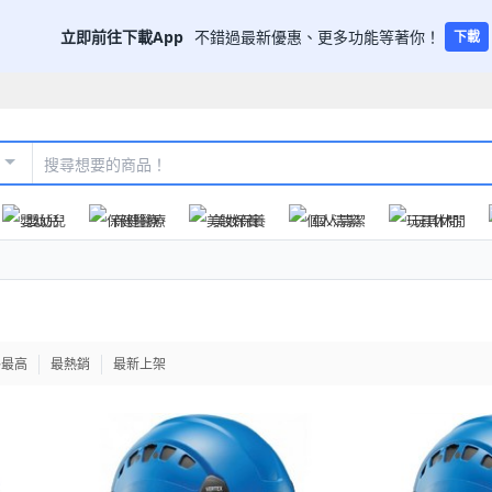
立即前往下載App
不錯過最新優惠、更多功能等著你！
下載
嬰幼兒
保健醫療
美妝保養
個人清潔
玩具休閒
格最高
最熱銷
最新上架