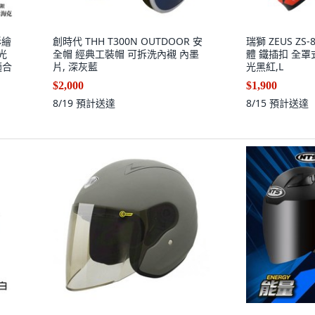
彩繪
創時代 THH T300N OUTDOOR 安
瑞獅 ZEUS ZS-
光
全帽 經典工裝帽 可拆洗內襯 內墨
體 鐵插扣 全罩
適合
片, 深灰藍
光黑紅,L
$2,000
$1,900
8/19
預計送達
8/15
預計送達