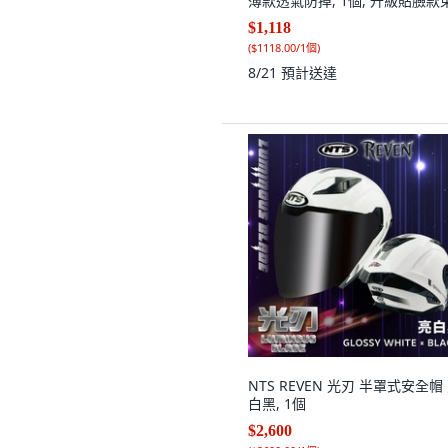
薄款透氣防掉, 1個, 升級貼臉款
網帽:淺藍,食品/工廠/車間專用 2
$1,118
只, 淺藍
(
$1118.00/1個
)
8/21
預計送達
NTS REVEN 光刃 半罩式安全帽
白黑, 1個
$2,600