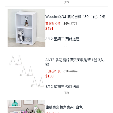
(
12
)
Woodmi家具 我的書櫃 430, 白色, 2欄
首購折扣價
36
%
$773
$491
8/12 星期三
預計送達
(
6
)
ANTS 多功能線條交叉收納架 L號 3入,
銀
首購折扣價
61
%
$393
$150
8/12 星期三
預計送達
(
35
)
曲線書桌轉角書架, 白色