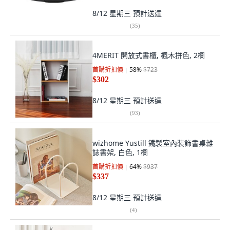
8/12 星期三
預計送達
(
35
)
4MERIT 開放式書櫃, 楓木拼色, 2欄
首購折扣價
58
%
$723
$302
8/12 星期三
預計送達
(
93
)
wizhome Yustill 鐵製室內裝飾書桌雜
誌書架, 白色, 1欄
首購折扣價
64
%
$937
$337
8/12 星期三
預計送達
(
4
)