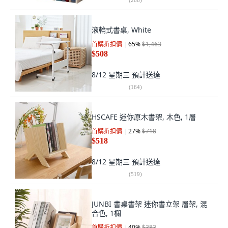
滾輪式書桌, White
首購折扣價
65
%
$1,463
$508
8/12 星期三
預計送達
(
164
)
HSCAFE 迷你原木書架, 木色, 1層
首購折扣價
27
%
$718
$518
8/12 星期三
預計送達
(
519
)
JUNBI 書桌書架 迷你書立架 層架, 混
合色, 1欄
首購折扣價
40
%
$383