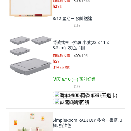
首購折扣價
50
%
$546
$271
8/12 星期三
預計送達
(
19
)
隱藏式桌下抽屜 小號(22 x 11 x
3.5cm), 灰色, 4個
首購折扣價
40
%
$95
$57
(
$14.25/1個
)
明天 8/10 (一)
預計送達
(
19
)
满 $1,500 再省 $75 (王道卡)
$3 酷澎幣回饋
SimpleRoom RADI DIY 多合一書櫃, 3
欄, 奶油色