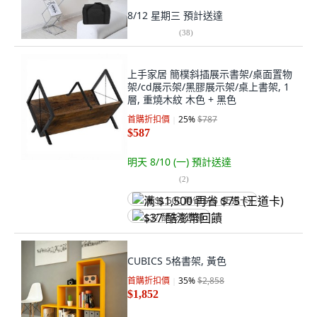
8/12 星期三
預計送達
(
38
)
上手家居 簡樸斜插展示書架/桌面置物
架/cd展示架/黑膠展示架/桌上書架, 1
層, 重燒木紋 木色 + 黑色
首購折扣價
25
%
$787
$587
明天 8/10 (一)
預計送達
(
2
)
满 $1,500 再省 $75 (王道卡)
$37 酷澎幣回饋
CUBICS 5格書架, 黃色
首購折扣價
35
%
$2,858
$1,852