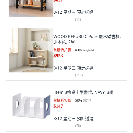
8/12 星期三
預計送達
(
11
)
WOOD REPUBLIC Pure 原木矮書櫃,
原木色, 2層
首購折扣價
43
%
$1,674
$953
8/12 星期三
預計送達
(
115
)
litem 3格桌上型書架, NAVY, 3欄
首購折扣價
53
%
$317
$147
8/12 星期三
預計送達
(
78
)