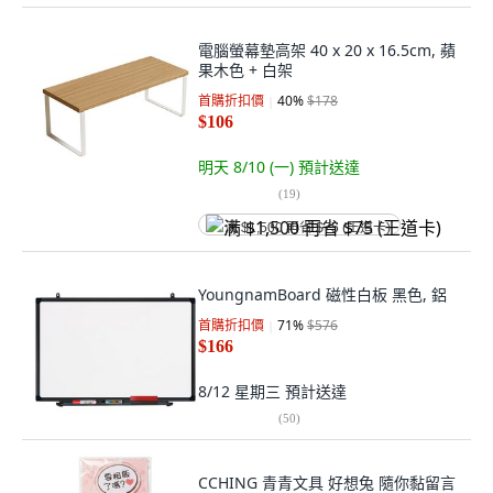
電腦螢幕墊高架 40 x 20 x 16.5cm, 蘋
果木色 + 白架
首購折扣價
40
%
$178
$106
明天 8/10 (一)
預計送達
(
19
)
满 $1,500 再省 $75 (王道卡)
YoungnamBoard 磁性白板 黑色, 鋁
首購折扣價
71
%
$576
$166
8/12 星期三
預計送達
(
50
)
CCHING 青青文具 好想兔 隨你黏留言