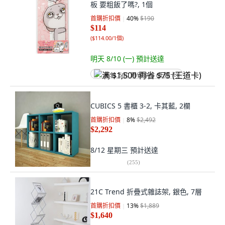
板 要粗飯了嗎?, 1個
首購折扣價
40
%
$190
$114
(
$114.00/1個
)
明天 8/10 (一)
預計送達
满 $1,500 再省 $75 (王道卡)
CUBICS 5 書櫃 3-2, 卡其藍, 2欄
首購折扣價
8
%
$2,492
$2,292
8/12 星期三
預計送達
(
255
)
21C Trend 折疊式雜誌架, 銀色, 7層
首購折扣價
13
%
$1,889
$1,640