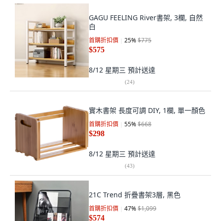
GAGU FEELING River書架, 3欄, 自然
白
首購折扣價
25
%
$775
$575
8/12 星期三
預計送達
(
24
)
實木書架 長度可調 DIY, 1欄, 單一顏色
首購折扣價
55
%
$668
$298
8/12 星期三
預計送達
(
43
)
21C Trend 折疊書架3層, 黑色
首購折扣價
47
%
$1,099
$574