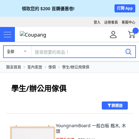
領取您的
$200
首購優惠卷!
打開 App
登入
註冊會員
客服中心
全部
酷澎首頁
室內家居
傢俱
學生/辦公用傢俱
學生/辦公用傢俱
篩選器
YoungnamBoard 一般白板 楓木, 木
頭