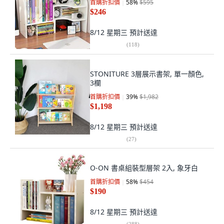
首購折扣價
58
%
$595
$246
8/12 星期三
預計送達
(
118
)
STONITURE 3層展示書架, 單一顏色,
3欄
首購折扣價
39
%
$1,982
$1,198
8/12 星期三
預計送達
(
27
)
O-ON 書桌組裝型層架 2入, 象牙白
首購折扣價
58
%
$454
$190
8/12 星期三
預計送達
(
288
)