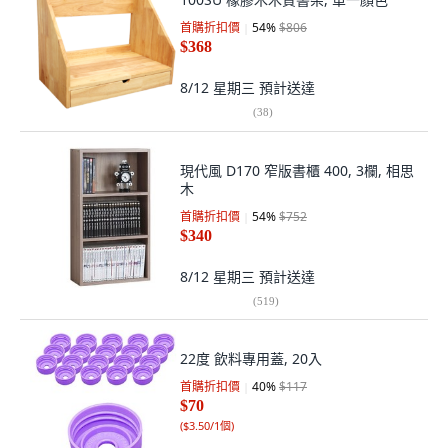
首購折扣價
54
%
$806
$368
8/12 星期三
預計送達
(
38
)
現代風 D170 窄版書櫃 400, 3欄, 相思
木
首購折扣價
54
%
$752
$340
8/12 星期三
預計送達
(
519
)
22度 飲料專用蓋, 20入
首購折扣價
40
%
$117
$70
(
$3.50/1個
)