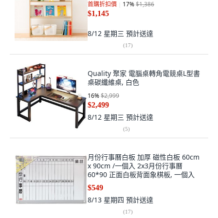
首購折扣價
17
%
$1,386
$1,145
8/12 星期三
預計送達
(
17
)
Quality 聚家 電腦桌轉角電競桌L型書
桌碳纖維桌, 白色
16
%
$2,999
$2,499
8/12 星期三
預計送達
(
5
)
月份行事曆白板 加厚 磁性白板 60cm
x 90cm /一個入 2x3月份行事曆
60*90 正面白板背面象棋板, 一個入
$549
8/13 星期四
預計送達
(
17
)