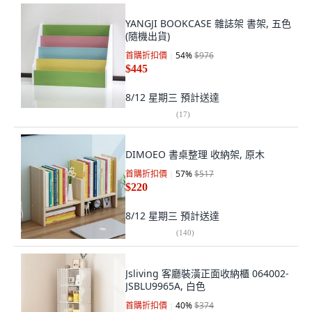
YANGJI BOOKCASE 雜誌架 書架, 五色
(隨機出貨)
首購折扣價
54
%
$976
$445
8/12 星期三
預計送達
(
17
)
DIMOEO 書桌整理 收納架, 原木
首購折扣價
57
%
$517
$220
8/12 星期三
預計送達
(
140
)
Jsliving 客廳裝潢正面收納櫃 064002-
JSBLU9965A, 白色
首購折扣價
40
%
$374