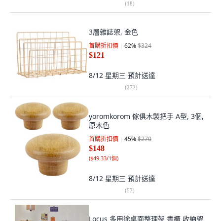
(
18
)
3層雜誌架, 金色
首購折扣價
62
%
$324
$121
8/12 星期三
預計送達
(
272
)
yoromkorom 傢俱木製把手 A型, 3個,
原木色
首購折扣價
45
%
$270
$148
(
$49.33/1個
)
8/12 星期三
預計送達
(
57
)
Locus 多用途桌面整理架 書櫃 收納架