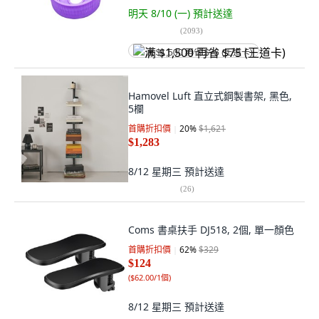
明天 8/10 (一)
預計送達
(
2093
)
满 $1,500 再省 $75 (王道卡)
Hamovel Luft 直立式鋼製書架, 黑色,
5欄
首購折扣價
20
%
$1,621
$1,283
8/12 星期三
預計送達
(
26
)
Coms 書桌扶手 DJ518, 2個, 單一顏色
首購折扣價
62
%
$329
$124
(
$62.00/1個
)
8/12 星期三
預計送達