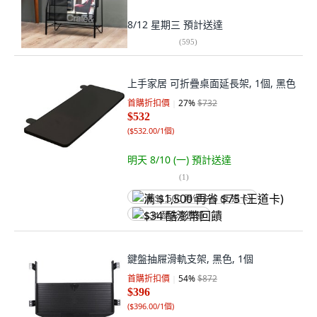
8/12 星期三
預計送達
(
595
)
上手家居 可折疊桌面延長架, 1個, 黑色
首購折扣價
27
%
$732
$532
(
$532.00/1個
)
明天 8/10 (一)
預計送達
(
1
)
满 $1,500 再省 $75 (王道卡)
$34 酷澎幣回饋
鍵盤抽屜滑軌支架, 黑色, 1個
首購折扣價
54
%
$872
$396
(
$396.00/1個
)