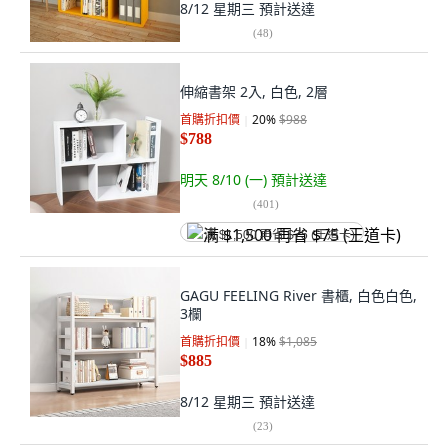
8/12 星期三
預計送達
(
48
)
伸縮書架 2入, 白色, 2層
首購折扣價
20
%
$988
$788
明天 8/10 (一)
預計送達
(
401
)
满 $1,500 再省 $75 (王道卡)
GAGU FEELING River 書櫃, 白色白色,
3欄
首購折扣價
18
%
$1,085
$885
8/12 星期三
預計送達
(
23
)