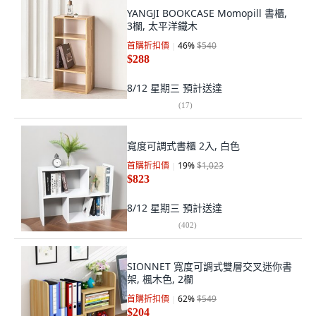
YANGJI BOOKCASE Momopill 書櫃,
3欄, 太平洋鐵木
首購折扣價
46
%
$540
$288
8/12 星期三
預計送達
(
17
)
寬度可調式書櫃 2入, 白色
首購折扣價
19
%
$1,023
$823
8/12 星期三
預計送達
(
402
)
SIONNET 寬度可調式雙層交叉迷你書
架, 楓木色, 2欄
首購折扣價
62
%
$549
$204