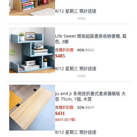
8/12 星期三
預計送達
(
104
)
Life Sweet 簡易組裝書房收納書櫃, 藍
色, 3欄
首購折扣價
46
%
$912
$485
8/12 星期三
預計送達
(
102
)
Ju and Ji 多用途折疊式書桌擴展板 大
型 75cm, 1個, 木質
首購折扣價
50
%
$877
$431
(
$431.00/1個
)
8/12 星期三
預計送達