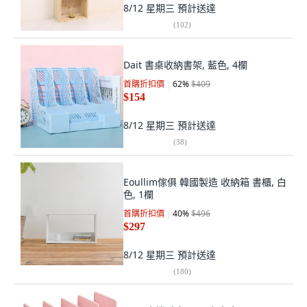
8/12 星期三
預計送達
(
102
)
Dait 書桌收納書架, 藍色, 4欄
首購折扣價
62
%
$409
$154
8/12 星期三
預計送達
(
38
)
Eoullim傢俱 韓國製造 收納箱 書櫃, 白
色, 1欄
首購折扣價
40
%
$496
$297
8/12 星期三
預計送達
(
180
)