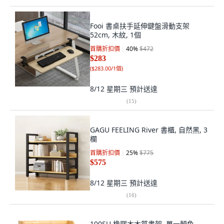
Fooi 書桌扶手延伸鍵盤滑動支架
52cm, 木紋, 1個
首購折扣價
40
%
$472
$283
(
$283.00/1個
)
8/12 星期三
預計送達
(
15
)
GAGU FEELING River 書櫃, 自然黑, 3
欄
首購折扣價
25
%
$775
$575
8/12 星期三
預計送達
(
16
)
100SU 橡膠木木質書架, 單一顏色