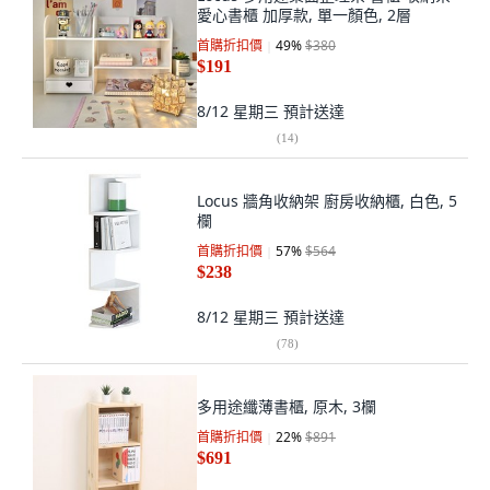
愛心書櫃 加厚款, 單一顏色, 2層
首購折扣價
49
%
$380
$191
8/12 星期三
預計送達
(
14
)
Locus 牆角收納架 廚房收納櫃, 白色, 5
欄
首購折扣價
57
%
$564
$238
8/12 星期三
預計送達
(
78
)
多用途纖薄書櫃, 原木, 3欄
首購折扣價
22
%
$891
$691