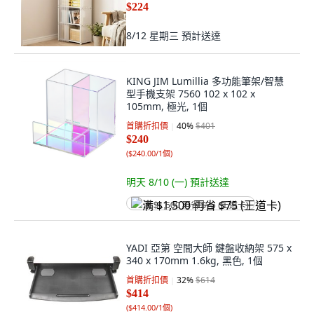
$224
8/12 星期三
預計送達
KING JIM Lumillia 多功能筆架/智慧
型手機支架 7560 102 x 102 x
105mm, 極光, 1個
首購折扣價
40
%
$401
$240
(
$240.00/1個
)
明天 8/10 (一)
預計送達
满 $1,500 再省 $75 (王道卡)
YADI 亞第 空間大師 鍵盤收納架 575 x
340 x 170mm 1.6kg, 黑色, 1個
首購折扣價
32
%
$614
$414
(
$414.00/1個
)