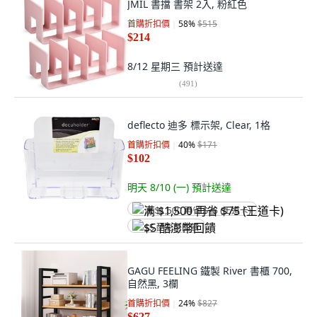
JMIL 書擋 書架 2入, 粉紅色
首購折扣價
58
%
$515
$214
8/12 星期三
預計送達
(
491
)
deflecto 迪多 標示架, Clear, 1格
首購折扣價
40
%
$171
$102
明天 8/10 (一)
預計送達
满 $1,500 再省 $75 (王道卡)
$5 酷澎幣回饋
GAGU FEELING 鐵製 River 書櫃 700,
自然黑, 3欄
首購折扣價
24
%
$827
$627