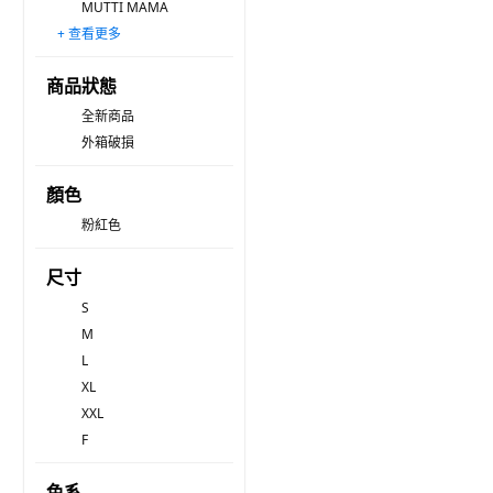
MUTTI MAMA
+ 查看更多
JOY MULTI
secret rest
daysoy
BLOOM active
Alleophom
PETITMARIEE
hunine
JOYMULTI
PANDORA by VIVIEN
Relaxism
AmuseHouse
Gameung 感應
Momsggul
Elsso
KOMAD
商品狀態
全新商品
外箱破損
顏色
粉紅色
尺寸
S
M
L
XL
XXL
F
色系