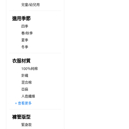
兒童/幼兒用
適用季節
四季
春/秋季
夏季
冬季
衣服材質
100％純棉
針織
混合棉
亞麻
人造纖維
+ 查看更多
聚酯纖維/尼龍
羊毛織品
人造皮革(合成皮)
人造皮草
其他合成纖維
絨毛
彈性纖維
壓克力纖維
喀什米羊毛
褲管版型
緊身款