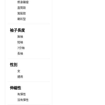
修身顯瘦
直筒款
寬鬆款
喇叭型
袖子長度
無袖
短袖
7分袖
長袖
性別
女
通用
伸縮性
有彈性
沒有彈性