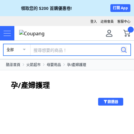
領取您的
$200
首購優惠卷!
打開 App
登入
註冊會員
客服中心
全部
酷澎首頁
火箭超市
母嬰用品
孕/產婦護理
孕/產婦護理
篩選器