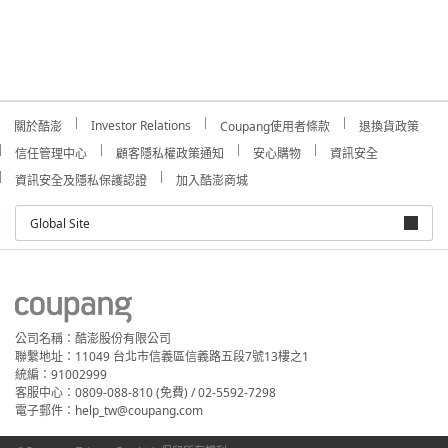
Investor Relations
關於酷澎
Coupang使用者條款
退換貨政策
信任管理中心
顧客隱私權政策通知
安心購物
資訊安全
資訊安全及隱私保護認證
加入酷澎商城
Global Site
公司名稱：酷澎股份有限公司
聯繫地址：11049 台北市信義區信義路五段7號13樓之1
統編：91002999
客服中心：0809-088-810 (免費) / 02-5592-7298
電子郵件：help_tw@coupang.com