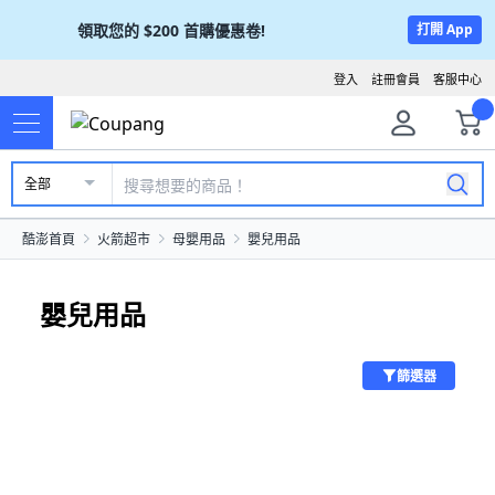
領取您的
$200
首購優惠卷!
打開 App
登入
註冊會員
客服中心
全部
酷澎首頁
火箭超市
母嬰用品
嬰兒用品
嬰兒用品
篩選器