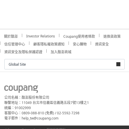
Investor Relations
關於酷澎
Coupang使用者條款
退換貨政策
信任管理中心
顧客隱私權政策通知
安心購物
資訊安全
資訊安全及隱私保護認證
加入酷澎商城
Global Site
公司名稱：酷澎股份有限公司
聯繫地址：11049 台北市信義區信義路五段7號13樓之1
統編：91002999
客服中心：0809-088-810 (免費) / 02-5592-7298
電子郵件：help_tw@coupang.com