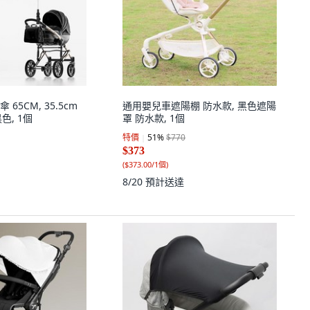
65CM, 35.5cm
通用嬰兒車遮陽棚 防水款, 黑色遮陽
色, 1個
罩 防水款, 1個
特價
51
%
$770
$373
(
$373.00/1個
)
8/20
預計送達