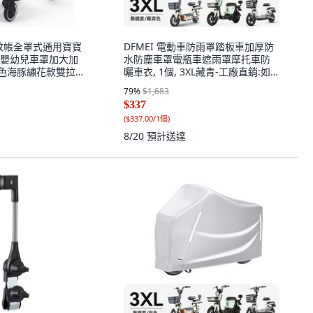
車蚊帳全罩式通用寶寶
DFMEI 電動車防雨罩踏板車加厚防
嬰幼兒車罩加大加
水防塵車罩電瓶車遮雨罩摩托車防
 藍色海豚繡花款雙拉鍊
曬車衣, 1個, 3XL藏青-工廠直銷:如
扣:如圖
圖
79
%
$1,683
$337
(
$337.00/1個
)
8/20
預計送達