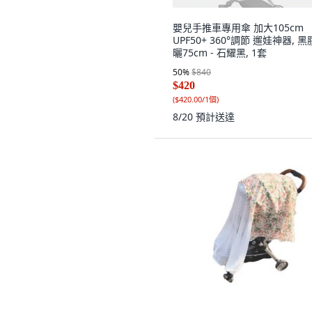
嬰兒手推車專用傘 加大105cm
UPF50+ 360°調節 遛娃神器, 
曬75cm - 石耀黑, 1套
50
%
$840
$420
(
$420.00/1個
)
8/20
預計送達