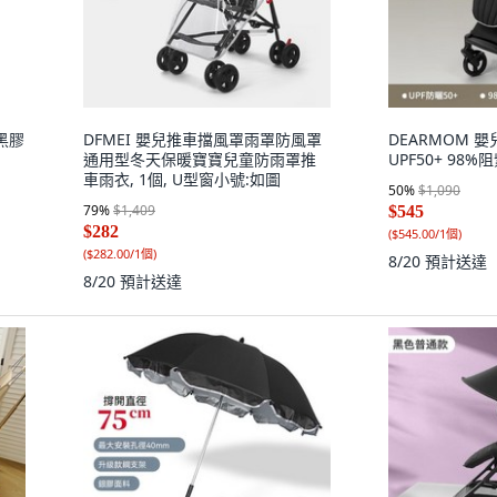
黑膠
DFMEI 嬰兒推車擋風罩雨罩防風罩
DEARMOM 
通用型冬天保暖寶寶兒童防雨罩推
UPF50+ 98%
車雨衣, 1個, U型窗小號:如圖
50
%
$1,090
79
%
$1,409
$545
$282
(
$545.00/1個
)
(
$282.00/1個
)
8/20
預計送達
8/20
預計送達