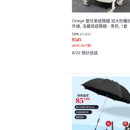
Oneye 嬰兒車遮陽棚 加大防曬
外線, 洛麗塔遮陽棚 - 黑色, 1套
50
%
$1,090
$545
(
$545.00/1個
)
8/20
預計送達