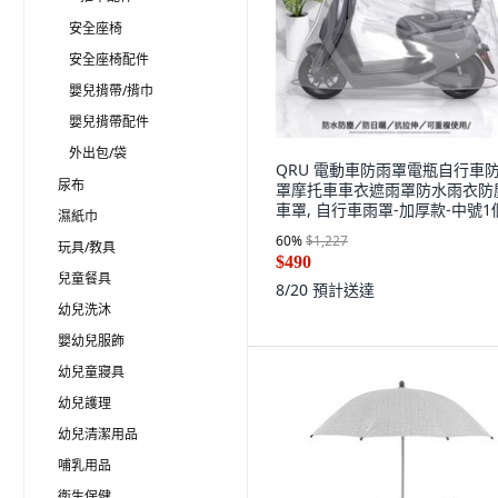
安全座椅
安全座椅配件
嬰兒揹帶/揹巾
嬰兒揹帶配件
外出包/袋
QRU 電動車防雨罩電瓶自行車
尿布
罩摩托車車衣遮雨罩防水雨衣防
車罩, 自行車雨罩-加厚款-中號1
濕紙巾
60
%
$1,227
玩具/教具
$490
兒童餐具
8/20
預計送達
幼兒洗沐
嬰幼兒服飾
幼兒童寢具
幼兒護理
幼兒清潔用品
哺乳用品
衛生保健