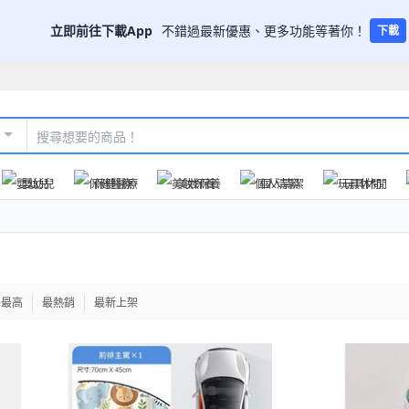
立即前往下載App
不錯過最新優惠、更多功能等著你！
下載
嬰幼兒
保健醫療
美妝保養
個人清潔
玩具休閒
格最高
最熱銷
最新上架