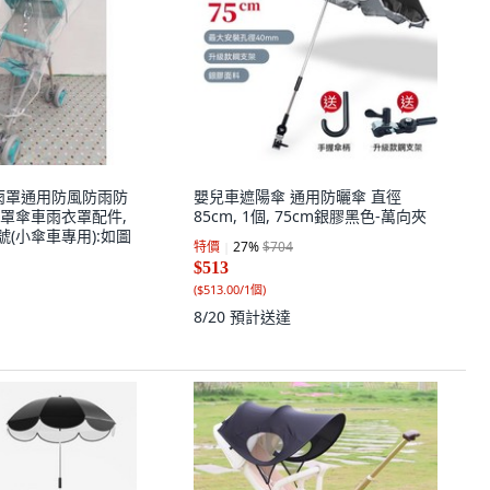
車雨罩通用防風防雨防
嬰兒車遮陽傘 通用防曬傘 直徑
罩傘車雨衣罩配件,
85cm, 1個, 75cm銀膠黑色-萬向夾
小號(小傘車專用):如圖
特價
27
%
$704
$513
(
$513.00/1個
)
8/20
預計送達