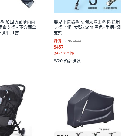
傘 加固抗風晴雨兩
嬰兒車遮陽傘 防曬太陽雨傘 附通用
車傘支架 - 不含雨傘
支架, 1個, 大號85cm 黑色+手柄+鋼
適用, 1套
支架
特價
27
%
$627
$457
(
$457.00/1個
)
8/20
預計送達