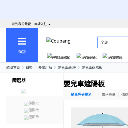
加到我的最愛
申請入駐
全部
類別
爸氣父親節
火箭速配
火箭跨境
酷澎首頁
母嬰
外出用品
嬰兒車/配件
嬰兒車遮陽板
篩選器
嬰兒車遮陽板
酷澎評分排名
價格最低
價
僅顯示
僅顯示
僅顯示