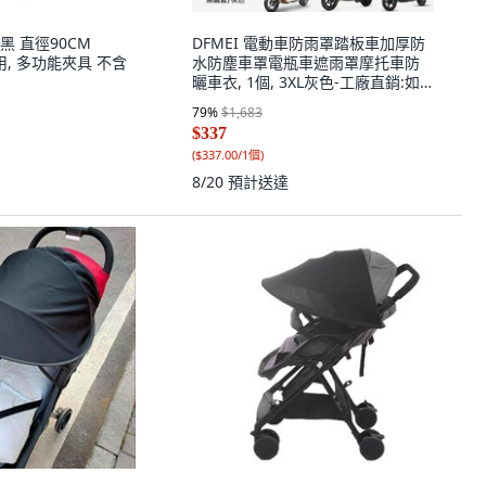
 直徑90CM
DFMEI 電動車防雨罩踏板車加厚防
用, 多功能夾具 不含
水防塵車罩電瓶車遮雨罩摩托車防
曬車衣, 1個, 3XL灰色-工廠直銷:如
圖
79
%
$1,683
$337
(
$337.00/1個
)
8/20
預計送達