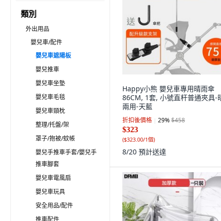
類別
外出用品
嬰兒車/配件
嬰兒車遮陽板
嬰兒推車
嬰兒車坐墊
Happy小熊 嬰兒車專用晴雨傘
嬰兒車毛毯
86CM, 1套, 小號直杆普通夾具-
兩用-天藍
嬰兒車頸枕
折扣後價格
29
%
$458
整理/托盤/架
$323
罩子/抱被/蚊帳
(
$323.00/1個
)
8/20
預計送達
嬰兒手推車手套/嬰兒手
推車腳套
嬰兒車電風扇
嬰兒車玩具
安全用品/配件
推車配件