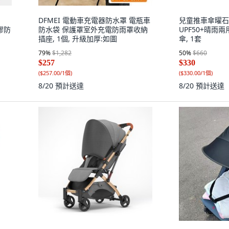
DFMEI 電動車充電器防水罩 電瓶車
兒童推車傘曜石黑
黑膠防
防水袋 保護罩室外充電防雨罩收納
UPF50+晴雨兩
插座, 1個, 升級加厚:如圖
傘, 1套
79
%
$1,282
50
%
$660
$257
$330
(
$257.00/1個
)
(
$330.00/1個
)
8/20
預計送達
8/20
預計送達