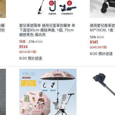
防曬
嬰兒車遮陽傘 通用兒童車防曬傘 傘
通用嬰兒推車遮
膠防
下直徑85cm 遛娃神器, 1個, 75cm
60*70CM, 1套
銀膠黑色-萬向夾
50
%
$690
特價
27
%
$705
$345
$514
(
$345.00/1個
)
(
$514.00/1個
)
8/20
預計送達
8/20
預計送達