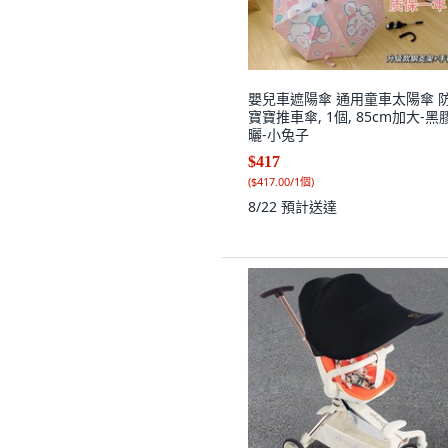
嬰兒車遮陽傘 通用童車太陽傘 
寶寶推車傘, 1個, 85cm加大-黑
曬-小兔子
$417
(
$417.00/1個
)
8/22
預計送達