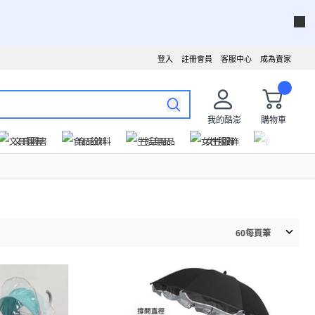
登入
註冊會員
客服中心
成為賣家
我的酷澎
購物車
文具圖書
食品飲料
生活用品
女性服飾
運動戶外
60
每頁筆