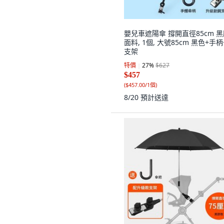
嬰兒車遮陽傘 撐開直徑85cm 
面料, 1個, 大號85cm 黑色+手柄
支架
特價
27
%
$627
$457
(
$457.00/1個
)
8/20
預計送達