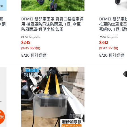
黑膠
DFMEI 嬰兒車雨罩 寶寶口袋推車通
DFMEI 嬰兒
+鋼
用 擋風罩防飛沫防雨罩, 1個, 傘車
推車防蚊罩兒童
防風雨罩-透明小號:如圖
密網紗, 1個,
黑邊黑網送防蚊
80
%
$1,226
79
%
$1,708
$245
$342
(
$245.00/1個
)
(
$342.00/1個
)
8/20
預計送達
8/20
預計送達