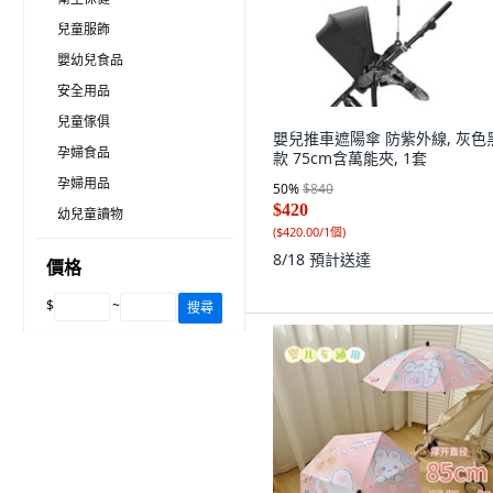
兒童服飾
嬰幼兒食品
安全用品
兒童傢俱
嬰兒推車遮陽傘 防紫外線, 灰色
孕婦食品
款 75cm含萬能夾, 1套
孕婦用品
50
%
$840
$420
幼兒童讀物
(
$420.00/1個
)
8/18
預計送達
價格
$
~
搜尋