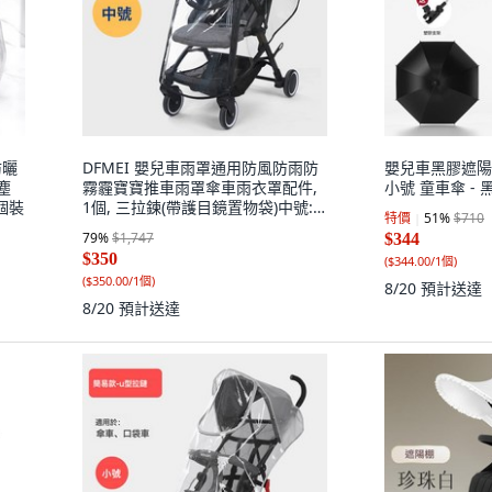
防曬
DFMEI 嬰兒車雨罩通用防風防雨防
嬰兒車黑膠遮陽傘 
塵
霧霾寶寶推車雨罩傘車雨衣罩配件,
小號 童車傘 - 黑
個裝
1個, 三拉鍊(帶護目鏡置物袋)中號:
特價
51
%
$710
如圖
79
%
$1,747
$344
$350
(
$344.00/1個
)
(
$350.00/1個
)
8/20
預計送達
8/20
預計送達