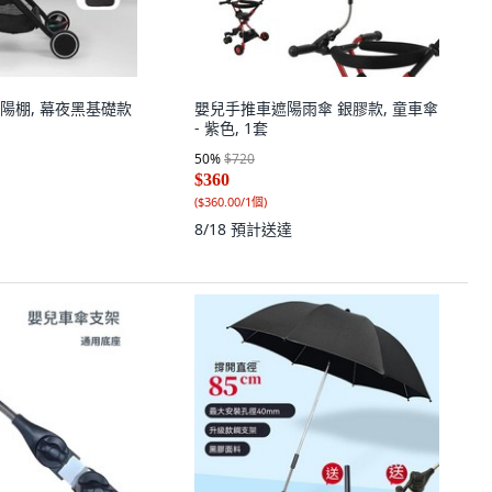
陽棚, 幕夜黑基礎款
嬰兒手推車遮陽雨傘 銀膠款, 童車傘
- 紫色, 1套
50
%
$720
$360
(
$360.00/1個
)
8/18
預計送達