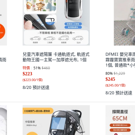
兒童汽車遮陽簾 卡通軌道式, 軌道式
DFMEI 嬰兒
晴雨
動物王國—主駕—加厚遮光布, 1個
霧霾寶寶推車雨
1個, 普通款*
特價
51
%
$460
80
%
$1,229
$223
$245
(
$223.00/1個
)
(
$245.00/1個
)
8/20
預計送達
8/20
預計送達