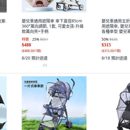
抗紫
嬰兒車通用遮陽傘 傘下直徑85cm
嬰兒車通用五折
360°萬向調節, 1套, 可愛女孩-升級
用遮陽傘, 嬰兒
款萬向夾+手柄
各種傘型 嬰兒車
特價
25
%
$651
50
%
$630
$488
$315
(
$488.00/1個
)
(
$315.00/1個
)
8/20
預計送達
8/18
預計送達
(
1
)