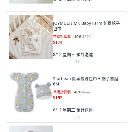
(
5
)
JOYMULTI MK Baby Farm 純棉毯子
包巾
首購折扣價
40
%
$290
$174
8/12 星期三
預計送達
(
31
)
Starbean 圖案拉鍊包巾 + 帽子套組
6M
首購折扣價
40
%
$320
$192
8/12 星期三
預計送達
(
31
)