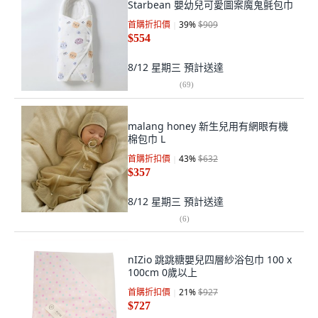
Starbean 嬰幼兒可愛圖案魔鬼氈包巾
首購折扣價
39
%
$909
$554
8/12 星期三
預計送達
(
69
)
malang honey 新生兒用有網眼有機
棉包巾 L
首購折扣價
43
%
$632
$357
8/12 星期三
預計送達
(
6
)
nIZio 跳跳糖嬰兒四層紗浴包巾 100 x
100cm 0歲以上
首購折扣價
21
%
$927
$727