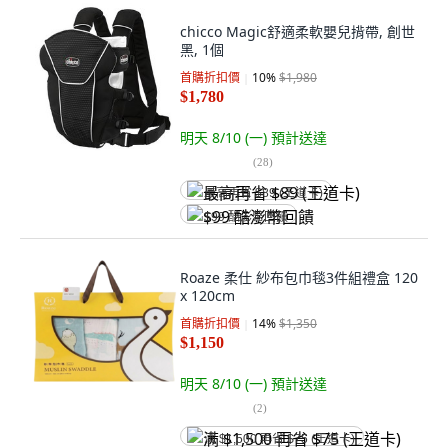
chicco Magic舒適柔軟嬰兒揹帶, 創世
黑, 1個
首購折扣價
10
%
$1,980
$1,780
明天 8/10 (一)
預計送達
(
28
)
最高再省 $89 (王道卡)
$99 酷澎幣回饋
Roaze 柔仕 紗布包巾毯3件組禮盒 120
x 120cm
首購折扣價
14
%
$1,350
$1,150
明天 8/10 (一)
預計送達
(
2
)
满 $1,500 再省 $75 (王道卡)