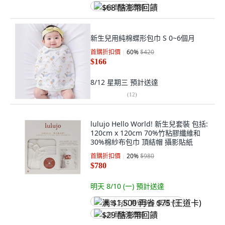
$68 酷澎幣回饋
新生兒用純棉蝶形包巾 S 0~6個月
首購折扣價
60
%
$420
$166
8/12 星期三
預計送達
(
12
)
lulujo Hello World! 新生兒套裝 包括:
120cm x 120cm 70%竹粘膠纖維和
30%棉紗布包巾 頂結帽 攝影貼紙
首購折扣價
20
%
$980
$780
明天 8/10 (一)
預計送達
满 $1,500 再省 $75 (王道卡)
$29 酷澎幣回饋