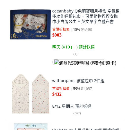
oceanbaby Q兔萌寶彌月禮盒 空氣棉
多功能連帽包巾 + 可愛動物捏捏安撫
巾小白兔公主 + 英文單字立體布書
首購折扣價
18
%
$1,103
$903
明天 8/10 (一)
預計送達
(
1
)
满 $1,500 再省 $75 (王道卡)
withorganic 孩童包巾 2件組
首購折扣價
59
%
$1,057
$432
8/12 星期三
預計送達
(
367
)