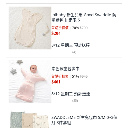
lolbaby 新生兒用 Good Swaddle 防
驚嚇包巾 網眼 S
首購折扣價
70
%
$700
$204
8/12 星期三
預計送達
(
4
)
素色孩童包裹巾
首購折扣價
51
%
$945
$461
8/12 星期三
預計送達
(
55
)
SWADDLEME 新生兒包巾 S/M 0~3個
月 3件套組