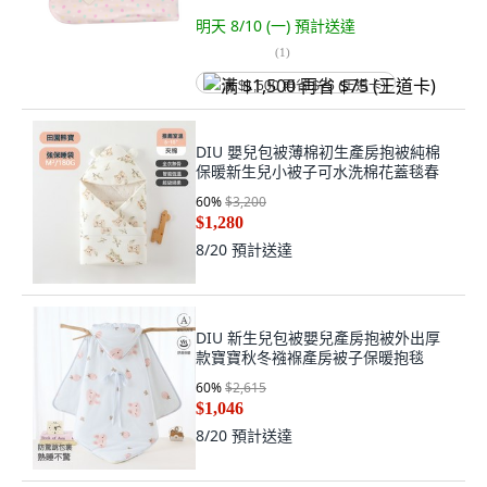
明天 8/10 (一)
預計送達
(
1
)
满 $1,500 再省 $75 (王道卡)
DIU 嬰兒包被薄棉初生產房抱被純棉
保暖新生兒小被子可水洗棉花蓋毯春
60
%
$3,200
$1,280
8/20
預計送達
DIU 新生兒包被嬰兒產房抱被外出厚
款寶寶秋冬襁褓產房被子保暖抱毯
60
%
$2,615
$1,046
8/20
預計送達