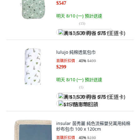
$547
明天 8/10 (一)
預計送達
(
15
)
满 $1,500 再省 $75 (王道卡)
lulujo 純棉透氣包巾
首購折扣價
40
%
$499
$299
明天 8/10 (一)
預計送達
(
1
)
满 $1,500 再省 $75 (王道卡)
$15 酷澎幣回饋
insular 茵秀麗 純色流蘇嬰兒萬用純棉
紗布包巾 100 x 120cm
首購折扣價
40
%
$230