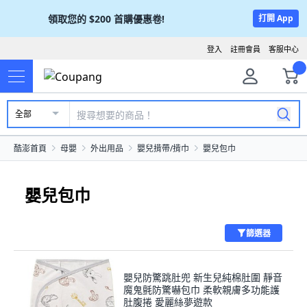
領取您的
$200
首購優惠卷!
打開 App
登入
註冊會員
客服中心
全部
酷澎首頁
母嬰
外出用品
嬰兒揹帶/揹巾
嬰兒包巾
嬰兒包巾
篩選器
嬰兒防驚跳肚兜 新生兒純棉肚圍 靜音
魔鬼氈防驚嚇包巾 柔軟親膚多功能護
肚腹捲 愛麗絲夢遊款