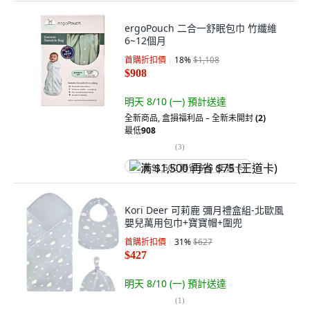
ergoPouch 二合一舒眠包巾 竹纖維
6~12個月
首購折扣價
18
%
$1,108
$908
明天 8/10 (一)
預計送達
全新商品
,
盒損福利品 – 全新未開封
(2)
最低
908
(
3
)
满 $1,500 再省 $75 (王道卡)
Kori Deer 可莉鹿 彌月禮盒組-北歐風
嬰兒萬用包巾+寶寶帽+圍兜
首購折扣價
31
%
$627
$427
明天 8/10 (一)
預計送達
(
1
)