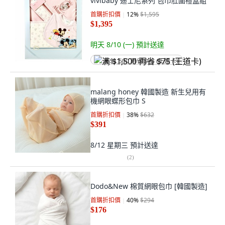
vivibaby 迪士尼系列 包巾肚圍禮盒組
首購折扣價
12
%
$1,595
$1,395
明天 8/10 (一)
預計送達
满 $1,500 再省 $75 (王道卡)
malang honey 韓國製造 新生兒用有
機網眼蝶形包巾 S
首購折扣價
38
%
$632
$391
8/12 星期三
預計送達
(
2
)
Dodo&New 棉質網眼包巾 [韓國製造]
首購折扣價
40
%
$294
$176