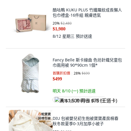
酷咕鴨 KUKU PLUS 竹纖羅紋成長懶人
包巾禮盒-16件組 親膚透氣
20
%
$2,480
$1,980
8/12 星期三
預計送達
Fancy Belle 斯卡線曲 色坊針織兒童包
巾兩用被 90*90cm 1個*
首購折扣價
28
%
$699
$499
明天 8/10 (一)
預計送達
满 $1,500 再省 $75 (王道卡)
DIU 包被嬰兒初生抱被寶寶產房棉春
秋冬款夏季0-3月加厚小被子