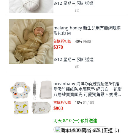
8/12 星期三
預計送達
(
1
)
malang honey 新生兒用有機網眼蝶
形包巾 M
首購折扣價
40
%
$632
$378
8/12 星期三
預計送達
(
8
)
oceanbaby 海洋Q萌男寶超值5件組
瞬吸竹纖維防水隔尿墊 經典白 + 花瓣
八層紗寶寶圍兜 可愛獨角獸 + 奶嘴練
黑白夾心酥 + 多功能紗布包巾 + 紗布
首購折扣價
18
%
$1,103
方巾
$903
明天 8/10 (一)
預計送達
满 $1,500 再省 $75 (王道卡)