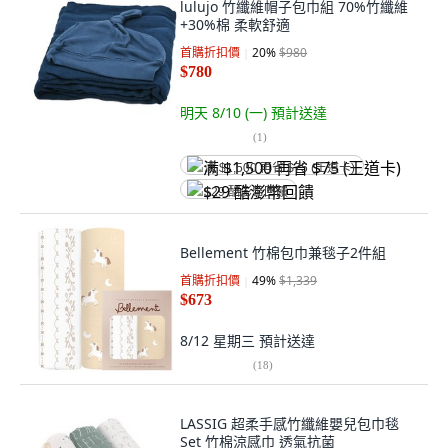
lulujo 竹纖維帽子包巾組 70%竹纖維
+30%棉 柔軟舒適
首購折扣價
20
%
$980
$780
明天 8/10 (一)
預計送達
(
1
)
满 $1,500 再省 $75 (王道卡)
$29 酷澎幣回饋
Bellement 竹棉包巾兼毯子2件組
首購折扣價
49
%
$1,339
$673
8/12 星期三
預計送達
(
18
)
LASSIG 超柔手感竹纖維嬰兒包巾毯
Set 竹棉涼感巾 透氣抗菌