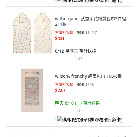
满 $1,500 再省 $75 (王道卡)
withorganic 孩童印花棉質包巾2件組
211款
首購折扣價
59
%
$1,057
$431
8/12 星期三
預計送達
(
27
)
wilson&frenchy 超柔包巾 100%棉
首購折扣價
40
%
$368
$220
明天 8/10 (一)
預計送達
(
2
)
满 $1,500 再省 $75 (王道卡)