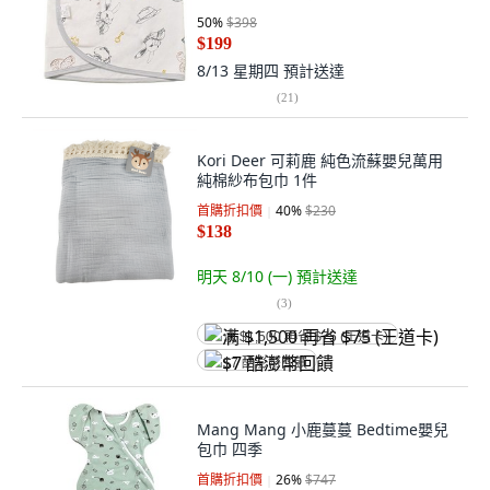
50
%
$398
$199
8/13 星期四
預計送達
(
21
)
Kori Deer 可莉鹿 純色流蘇嬰兒萬用
純棉紗布包巾 1件
首購折扣價
40
%
$230
$138
明天 8/10 (一)
預計送達
(
3
)
满 $1,500 再省 $75 (王道卡)
$7 酷澎幣回饋
Mang Mang 小鹿蔓蔓 Bedtime嬰兒
包巾 四季
首購折扣價
26
%
$747