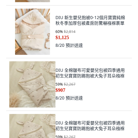
DIU 新生嬰兒抱被0-12個月寶寶純棉
秋冬季加厚包被產房防驚嚇襁褓裹單
60
%
$2,814
$1,125
8/20
預計送達
DIU 全棉皺布可愛嬰兒包被四季通用
初生兒寶寶防踢抱被大兔子耳朵襁褓
59
%
$2,267
$907
8/20
預計送達
DIU 全棉皺布可愛嬰兒包被四季通用
初生兒寶寶防踢抱被大兔子耳朵襁褓
59
%
$2,267