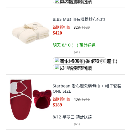
$12 酷澎幣回饋
BIBS Muslin有機棉紗布包巾
首購折扣價
32
%
$620
$420
明天 8/10 (一)
預計送達
(
41
)
满 $1,500 再省 $75 (王道卡)
$31 酷澎幣回饋
Starbean 愛心魔鬼氈包巾 + 帽子套裝
ONE SIZE
首購折扣價
40
%
$316
$189
8/12 星期三
預計送達
(
65
)