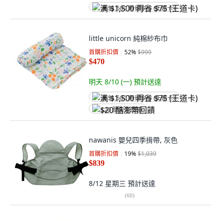
满 $1,500 再省 $75 (王道卡)
little unicorn 純棉紗布巾
首購折扣價
52
%
$999
$470
明天 8/10 (一)
預計送達
满 $1,500 再省 $75 (王道卡)
$20 酷澎幣回饋
nawanis 嬰兒四季揹帶, 灰色
首購折扣價
19
%
$1,039
$839
8/12 星期三
預計送達
(
60
)