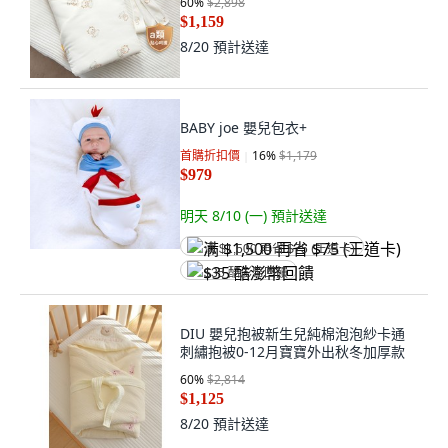
60
%
$2,898
$1,159
8/20
預計送達
BABY joe 嬰兒包衣+
首購折扣價
16
%
$1,179
$979
明天 8/10 (一)
預計送達
满 $1,500 再省 $75 (王道卡)
$35 酷澎幣回饋
DIU 嬰兒抱被新生兒純棉泡泡紗卡通
刺繡抱被0-12月寶寶外出秋冬加厚款
60
%
$2,814
$1,125
8/20
預計送達