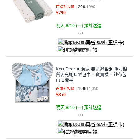
首購折扣價
20
%
$990
$790
明天 8/10 (一)
預計送達
(
7
)
满 $1,500 再省 $75 (王道卡)
$10 酷澎幣回饋
Kori Deer 可莉鹿 嬰兒禮盒組 彈力棉
質嬰兒蝴蝶型包巾 + 寶寶襪 + 紗布包
巾 L 開袖
首購折扣價
19
%
$1,050
$850
明天 8/10 (一)
預計送達
(
1
)
满 $1,500 再省 $75 (王道卡)
$29 酷澎幣回饋