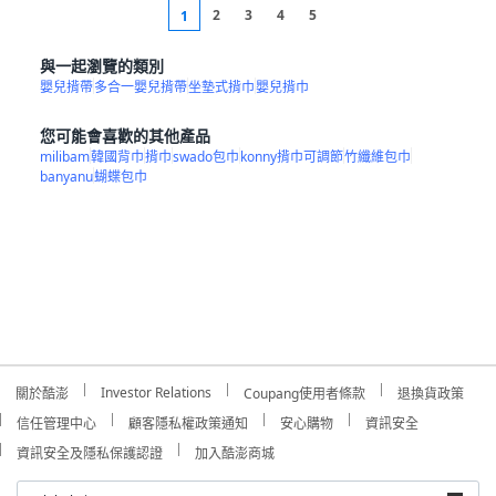
2
3
4
5
1
與一起瀏覽的類別
嬰兒揹帶
多合一嬰兒揹帶
坐墊式揹巾
嬰兒揹巾
您可能會喜歡的其他產品
milibam
韓國背巾
揹巾
swado包巾
konny揹巾可調節
竹纖維包巾
banyanu
蝴蝶包巾
Investor Relations
關於酷澎
Coupang使用者條款
退換貨政策
信任管理中心
顧客隱私權政策通知
安心購物
資訊安全
資訊安全及隱私保護認證
加入酷澎商城