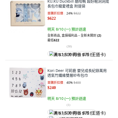
KU.KU Duckbill 酷咕鴨 超好眠洞洞成
長包巾寵愛禮盒 附提袋
首購折扣價
24
%
$822
$622
明天 8/10 (一)
預計送達
全新商品
,
盒損福利品 – 全新未開封
(2)
最低
622
(
30
)
满 $1,500 再省 $75 (王道卡)
Kori Deer 可莉鹿 嬰兒成長紀錄萬用
透氣竹纖維雙層紗布包巾
首購折扣價
40
%
$400
$240
明天 8/10 (一)
預計送達
(
1
)
满 $1,500 再省 $75 (王道卡)