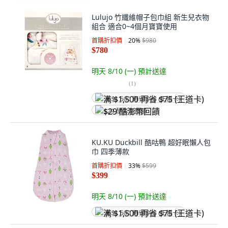
Lulujo 竹纖維帽子包巾組 新生兒衣物
組合 適合0~4個月寶寶使用
首購折扣價
20
%
$980
$780
明天 8/10 (一)
預計送達
(
1
)
满 $1,500 再省 $75 (王道卡)
$29 酷澎幣回饋
KU.KU Duckbill 酷咕鴨 超好眠懶人包
巾 四季薄款
首購折扣價
33
%
$599
$399
明天 8/10 (一)
預計送達
满 $1,500 再省 $75 (王道卡)