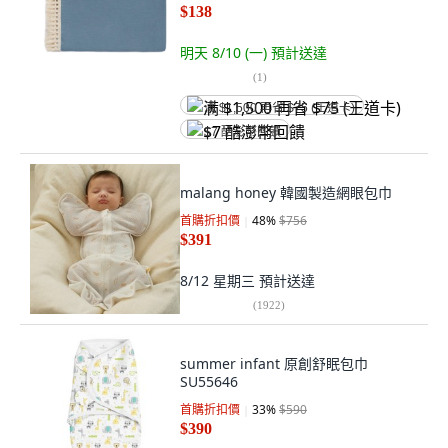
$138
明天 8/10 (一)
預計送達
(
1
)
满 $1,500 再省 $75 (王道卡)
$7 酷澎幣回饋
malang honey 韓國製造網眼包巾
首購折扣價
48
%
$756
$391
8/12 星期三
預計送達
(
1922
)
summer infant 原創舒眠包巾
SU55646
首購折扣價
33
%
$590
$390