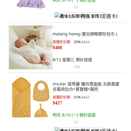
(
1
)
满 $1,500 再省 $75 (王道卡)
malang honey 嬰兒網眼蝶形包巾 L
首購折扣價
35
%
$632
$408
8/12 星期三
預計送達
(
16
)
insular 茵秀麗 彌月禮盒組-北歐風嬰
兒萬用包巾+寶寶帽+圍兜
首購折扣價
31
%
$627
$427
明天 8/10 (一)
預計送達
(
1
)