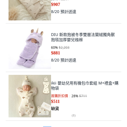
$907
8/20
預計送達
DIU 新款抱被冬季雙層法蘭絨獨角獸
抱毯加厚嬰兒襁褓
60
%
$2,203
$881
8/20
預計送達
ikii 嬰幼兒用有機包巾套組 M+禮盒+購
物袋
首購折扣價
28
%
$711
$511
缺貨
(
8
)