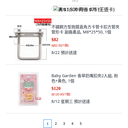
(
41
)
满 $1,500 再省 $75 (王道卡)
不鏽鋼方型抱箍直角方卡管卡扣方管夾
管形卡 副廠產品, M8*25*50, 1個
$82
(
$82.00/1個
)
8/22
預計送達
Baby Garden 香草奶嘴扣夾2入組, 粉
色+黃色, 1個
$120
(
$120.00/1個
)
8/12 星期三
預計送達
2
3
4
5
1