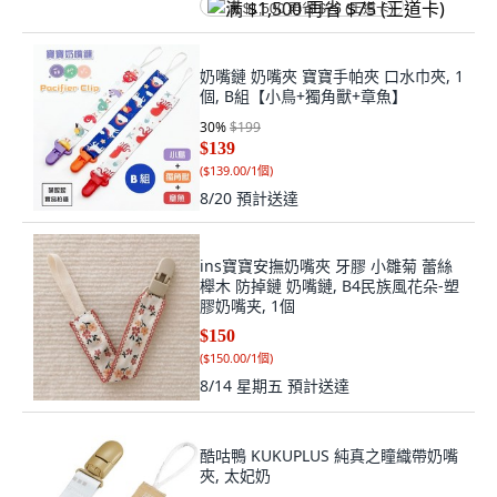
满 $1,500 再省 $75 (王道卡)
奶嘴鏈 奶嘴夾 寶寶手帕夾 口水巾夾, 1
個, B組【小鳥+獨角獸+章魚】
30
%
$199
$139
(
$139.00/1個
)
8/20
預計送達
ins寶寶安撫奶嘴夾 牙膠 小雛菊 蕾絲
櫸木 防掉鏈 奶嘴鏈, B4民族風花朵-塑
膠奶嘴夹, 1個
$150
(
$150.00/1個
)
8/14 星期五
預計送達
酷咕鴨 KUKUPLUS 純真之瞳織帶奶嘴
夾, 太妃奶