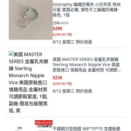
GoGraphy 編織奶嘴夾 小花布質 時尚
可愛 寶寶必備, 彈性手工編織奶嘴鍊-
綠色, 1個
25
%
$399
$299
(
$299.00/1個
)
8/12 星期三
預計送達
美國 MASTER SERIES 金屬乳夾鎖鍊
Sterling Monarch Nipple Vice 美國
原裝進口 情趣用品 金屬材質 可調節鬆
緊度, 1個, 副廠-簡易包裝闇黑版, 黑
$250
(
$250.00/1個
)
8/12 星期三
預計送達
不鏽鋼方型抱箍 M8*70*70 含擋板螺