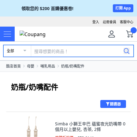
領取您的
$200
首購優惠卷!
打開 App
登入
註冊會員
客服中心
全部
酷澎首頁
母嬰
哺乳用品
奶瓶/奶嘴配件
奶瓶/奶嘴配件
篩選器
Simba 小獅王辛巴 蘊蜜夜光奶嘴帶 0
個月以上嬰兒, 杏茶, 2條