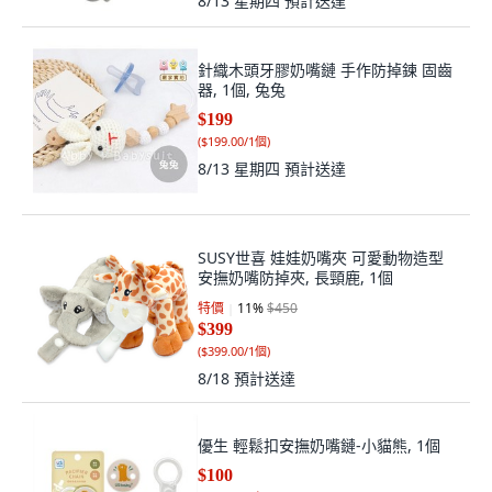
8/13 星期四
預計送達
針織木頭牙膠奶嘴鏈 手作防掉鍊 固齒
器, 1個, 兔兔
$199
(
$199.00/1個
)
8/13 星期四
預計送達
SUSY世喜 娃娃奶嘴夾 可愛動物造型
安撫奶嘴防掉夾, 長頸鹿, 1個
特價
11
%
$450
$399
(
$399.00/1個
)
8/18
預計送達
優生 輕鬆扣安撫奶嘴鏈-小貓熊, 1個
$100