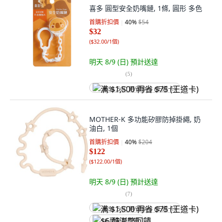
喜多 圓型安全奶嘴鏈, 1條, 圓形 多色
首購折扣價
40
%
$54
$32
(
$32.00/1個
)
明天 8/9 (日)
預計送達
(
5
)
满 $1,500 再省 $75 (王道卡)
MOTHER-K 多功能矽膠防掉掛繩, 奶
油白, 1個
首購折扣價
40
%
$204
$122
(
$122.00/1個
)
明天 8/9 (日)
預計送達
(
7
)
满 $1,500 再省 $75 (王道卡)
$6 酷澎幣回饋