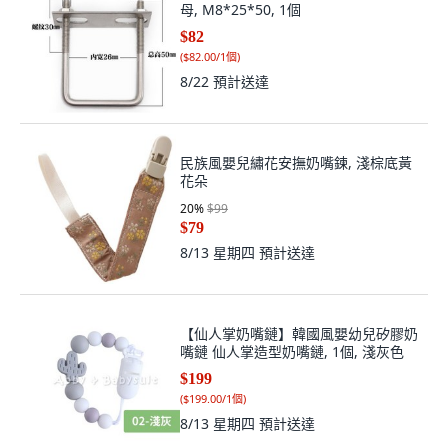
母, M8*25*50, 1個
$82
(
$82.00/1個
)
8/22
預計送達
民族風嬰兒繡花安撫奶嘴鍊, 淺棕底黃
花朵
20
%
$99
$79
8/13 星期四
預計送達
【仙人掌奶嘴鏈】韓國風嬰幼兒矽膠奶
嘴鏈 仙人掌造型奶嘴鏈, 1個, 淺灰色
$199
(
$199.00/1個
)
8/13 星期四
預計送達