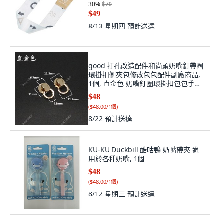
30
%
$70
$49
8/13 星期四
預計送達
good 打孔改造配件和尚頭奶嘴釘帶圈
環掛扣側夾包修改包包配件副廠商品,
1個, 直金色 奶嘴釘圈環掛扣包包手機
殼配件,2個, 直金色
$48
(
$48.00/1個
)
8/22
預計送達
KU-KU Duckbill 酷咕鴨 奶嘴帶夾 適
用於各種奶嘴, 1個
$48
(
$48.00/1個
)
8/12 星期三
預計送達