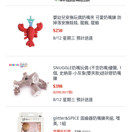
嬰幼兒安撫玩偶奶嘴夾 可愛奶嘴鍊 防
掉落安撫娃娃, 龍蝦, 龍蝦
$250
8/12 星期三
預計送達
SNUGGLE奶嘴玩偶-(不含奶嘴)優醫, 1
個, 史納哥-小灰象(雙夾款)送矽膠奶嘴
鍊
$398
(
$398.00/1個
)
8/12 星期三
預計送達
glitter&SPICE 固齒器奶嘴鍊夾組, 嘿
美, 1組
首購折扣價
33
%
$592