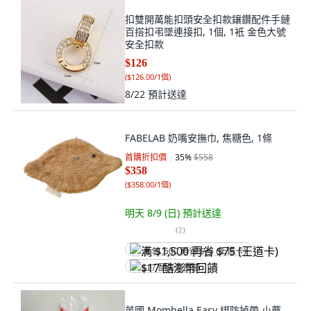
扣雙開萬能扣頭安全扣款鑲鑽配件手鏈
百搭扣弔墜連接扣, 1個, 1衹 金色大號
安全扣款
$126
(
$126.00/1個
)
8/22
預計送達
FABELAB 奶嘴安撫巾, 焦糖色, 1條
首購折扣價
35
%
$558
$358
(
$358.00/1個
)
明天 8/9 (日)
預計送達
(
2
)
满 $1,500 再省 $75 (王道卡)
$17 酷澎幣回饋
英國 Mombella Easy 綁防掉帶 小蘑