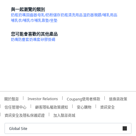
與一起瀏覽的類別
奶瓶
奶嘴
固齒器
母乳/奶粉儲存
奶瓶清洗用品
溫奶器
親餵/哺乳用品
哺乳衣/哺乳巾
哺乳靠墊/坐墊
您可能會喜歡的其他產品
奶嘴防塵套
奶嘴套
矽膠掛繩
Investor Relations
關於酷澎
Coupang使用者條款
退換貨政策
信任管理中心
顧客隱私權政策通知
安心購物
資訊安全
資訊安全及隱私保護認證
加入酷澎商城
Global Site