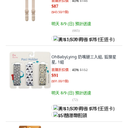
首購折扣價
40
%
$146
$87
(
$43.50/1個
)
明天 8/9 (日)
預計送達
(
665
)
满 $1,500 再省 $75 (王道卡)
OhBabyLying 奶嘴鏈三入組, 狐狸星
星, 1組
首購折扣價
40
%
$152
$91
(
$91.00/1個
)
明天 8/9 (日)
預計送達
(
72
)
满 $1,500 再省 $75 (王道卡)
$5 酷澎幣回饋