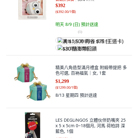
$392
(
$392.00/1個
)
明天 8/9 (日)
預計送達
(
1
)
满 $1,500 再省 $75 (王道卡)
$30 酷澎幣回饋
精美八角造型滿月禮盒 附緞帶提把 多
色可選, 百衲福氣｜女, 1套
$1,299
(
$1299.00/1個
)
8/13 星期四
預計送達
LES DEGLiNGOS 立體伙伴奶嘴夾 25
x 5 x 5cm 0~18個月, 河馬 荷柏詩 深
藍色, 1個