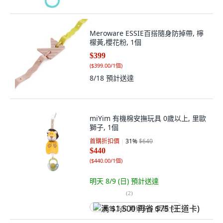
Meroware ESSIE百搭隨身防掉帶, 檸
檬黃,櫻花粉, 1個
$399
(
$399.00/1個
)
8/18
預計送達
miYim 有機棉安撫玩具 0歲以上, 里歐
獅子, 1個
首購折扣價
31
%
$640
$440
(
$440.00/1個
)
明天 8/9 (日)
預計送達
(
2
)
满 $1,500 再省 $75 (王道卡)