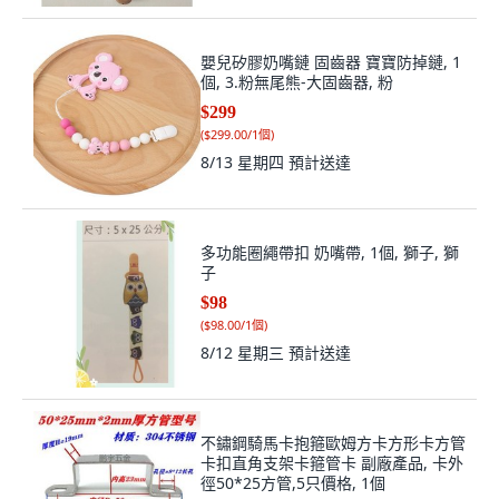
嬰兒矽膠奶嘴鏈 固齒器 寶寶防掉鏈, 1
個, 3.粉無尾熊-大固齒器, 粉
$299
(
$299.00/1個
)
8/13 星期四
預計送達
多功能圈繩帶扣 奶嘴帶, 1個, 獅子, 獅
子
$98
(
$98.00/1個
)
8/12 星期三
預計送達
不鏽鋼騎馬卡抱箍歐姆方卡方形卡方管
卡扣直角支架卡箍管卡 副廠產品, 卡外
徑50*25方管,5只價格, 1個