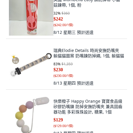
菇鍊帶, 1個, 粉
32
%
$360
$242
(
$242.00/1個
)
8/12 星期三
預計送達
瑞典Elodie Details 時尚安撫奶嘴夾
躲貓貓圖案 奶嘴鍊防掉繩, 1個, 躲貓貓
83
%
$1,359
$230
(
$230.00/1個
)
8/13 星期四
預計送達
快樂橙子 Happy Orange 寶寶食品級
矽膠奶嘴鍊 防掉安撫奶嘴夾 兼具固齒
器功能 多彩珠珠設計, 糖果, 1個
$129
(
$129.00/1個
)