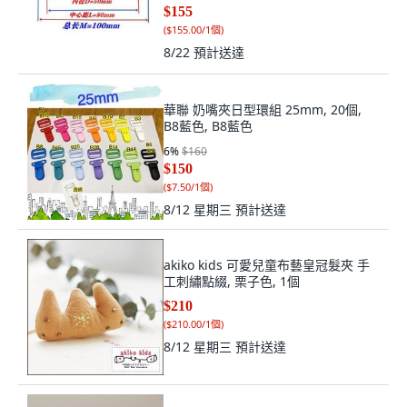
$155
(
$155.00/1個
)
8/22
預計送達
華聯 奶嘴夾日型環組 25mm, 20個,
B8藍色, B8藍色
6
%
$160
$150
(
$7.50/1個
)
8/12 星期三
預計送達
akiko kids 可愛兒童布藝皇冠髮夾 手
工刺繡點綴, 栗子色, 1個
$210
(
$210.00/1個
)
8/12 星期三
預計送達