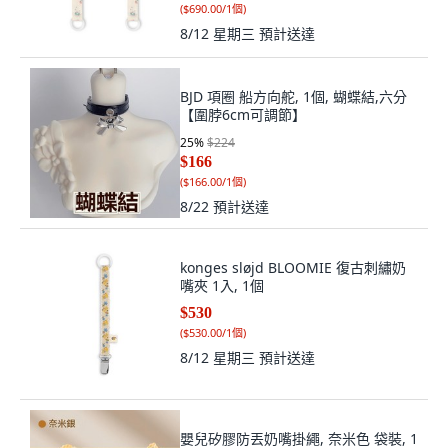
(
$690.00/1個
)
8/12 星期三
預計送達
BJD 項圈 船方向舵, 1個, 蝴蝶結,六分
【圍脖6cm可調節】
25
%
$224
$166
(
$166.00/1個
)
8/22
預計送達
konges sløjd BLOOMIE 復古刺繡奶
嘴夾 1入, 1個
$530
(
$530.00/1個
)
8/12 星期三
預計送達
嬰兒矽膠防丟奶嘴掛繩, 奈米色 袋裝, 1