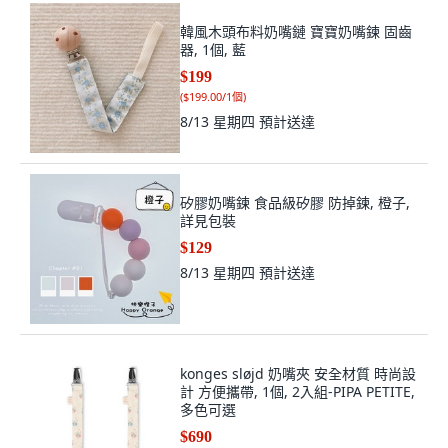
韓風木頭布料奶嘴鏈 寶寶奶嘴鍊 固齒
器, 1個, 藍
$199
(
$199.00/1個
)
8/13 星期四
預計送達
矽膠奶嘴鍊 食品級矽膠 防掉鍊, 橙子,
詳見包裝
$129
8/13 星期四
預計送達
konges sløjd 奶嘴夾 安全材質 時尚設
計 方便攜帶, 1個, 2入組-PIPA PETITE,
多色可選
$690