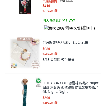
首購折扣價
32
%
$610
$410
(
$410.00/1個
)
明天 8/9 (日)
預計送達
满 $1,500 再省 $75 (王道卡)
訂製款嬰兒奶嘴鏈, 1個, 甜心粉
$980
(
$980.00/1個
)
8/13 星期四
預計送達
FILIBABBA GOTS認證棉奶嘴夾 Night
圖案 木質夾 柔軟親膚 防止奶嘴掉落, 1
個, Night, Night
$590
(
$590.00/1個
)