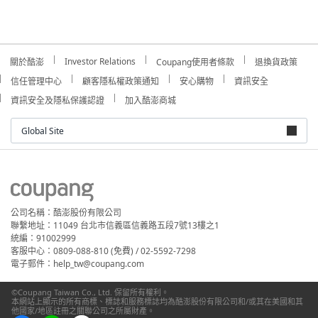
Investor Relations
關於酷澎
Coupang使用者條款
退換貨政策
信任管理中心
顧客隱私權政策通知
安心購物
資訊安全
資訊安全及隱私保護認證
加入酷澎商城
Global Site
公司名稱：酷澎股份有限公司
聯繫地址：11049 台北市信義區信義路五段7號13樓之1
統編：91002999
客服中心：0809-088-810 (免費) / 02-5592-7298
電子郵件：help_tw@coupang.com
©Coupang Taiwan Co., Ltd. 保留所有權利。
本網站上顯示的所有商標、標誌和服務標誌均為酷澎股份有限公司和/或其在美國和其
他國家/地區註冊之關聯公司之所屬財產。