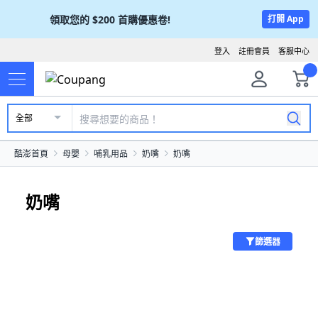
領取您的
$200
首購優惠卷!
打開 App
登入
註冊會員
客服中心
全部
酷澎首頁
母嬰
哺乳用品
奶嘴
奶嘴
奶嘴
篩選器