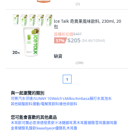
(
2
)
Ice Talk 奇異果風味飲料, 230ml, 20
包
首購折扣價
$487
$205
57
%
(
$4.46/100ml
)
缺貨
(
208
)
1
與一起瀏覽的類別
可樂
汽水
芬達/SUNNY 10
Welch's
Milkis/Ambasa
蘇打水
氣泡水
其他碳酸飲料
運動/電解質飲料
維他命飲料
您可能會喜歡的其他產品
木耳飲
可爾必思
崇德發黑麥汁
冰糖銀耳
黑木耳露
健酪
雪耳露
銀耳露
金車健酪
乳酸飲
kwaebyeon優酪乳
木耳露