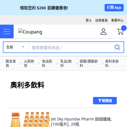
領取您的
$200
首購優惠卷!
打開 App
登入
註冊會員
客服中心
全部
酷澎首
火箭跨
食品飲
乳品/飲
碳酸/運動飲
奧利多飲
頁
境
料
料
料
料
奧利多飲料
篩選器
Jet Sky Hyundai Pharm 超細纖維,
[100毫升], 20瓶