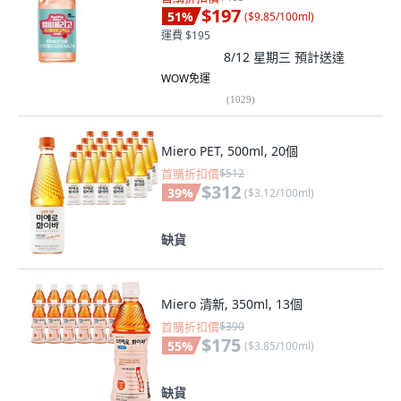
$197
51
%
(
$9.85/100ml
)
運費 $195
8/12 星期三
預計送達
WOW免運
(
1029
)
Miero PET, 500ml, 20個
首購折扣價
$512
$312
39
%
(
$3.12/100ml
)
缺貨
Miero 清新, 350ml, 13個
首購折扣價
$390
$175
55
%
(
$3.85/100ml
)
缺貨