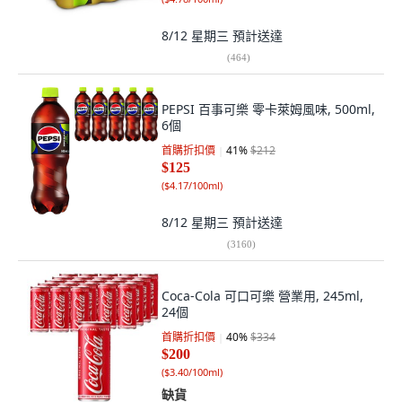
8/12 星期三
預計送達
(
464
)
PEPSI 百事可樂 零卡萊姆風味, 500ml,
6個
首購折扣價
41
%
$212
$125
(
$4.17/100ml
)
8/12 星期三
預計送達
(
3160
)
Coca-Cola 可口可樂 營業用, 245ml,
24個
首購折扣價
40
%
$334
$200
(
$3.40/100ml
)
缺貨