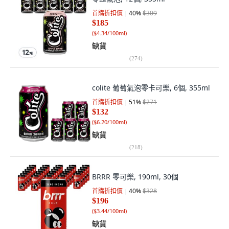
首購折扣價
40
%
$309
$185
(
$4.34/100ml
)
缺貨
(
274
)
colite 葡萄氣泡零卡可樂, 6個, 355ml
首購折扣價
51
%
$271
$132
(
$6.20/100ml
)
缺貨
(
218
)
BRRR 零可樂, 190ml, 30個
首購折扣價
40
%
$328
$196
(
$3.44/100ml
)
缺貨