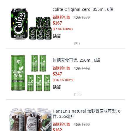
colite Original Zero, 355ml, 6個
首購折扣價
40
%
$279
$167
(
$7.84/100ml
)
缺貨
(
97
)
無糖素食可樂, 250ml, 6罐
首購折扣價
40
%
$412
$247
(
$16.47/100ml
)
缺貨
(
136
)
HansEn's natural 無麩質原味可樂, 6
件, 355毫升
首購折扣價
46
%
$300
$162