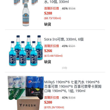
水, 10個, 330ml
首購折扣價
46
%
$534
$288
(
$8.73/100ml
)
缺貨
Sora Iro可樂, 330ml, 6個
首購折扣價
49
%
$531
$266
(
$13.44/100ml
)
缺貨
(
10
)
MilkyS 190ml*6 七星汽水 190ml*6
百事可樂 190ml*6 百事可樂零卡萊姆
口味 190ml*6, 1組, 190ml
首購折扣價
40
%
$334
$200
(
$105.26/100ml
)