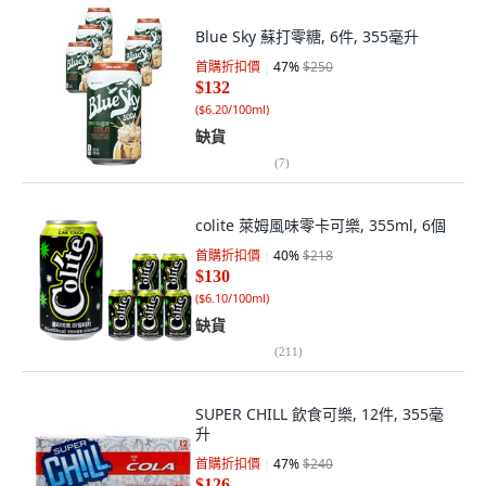
Blue Sky 蘇打零糖, 6件, 355毫升
首購折扣價
47
%
$250
$132
(
$6.20/100ml
)
缺貨
(
7
)
colite 萊姆風味零卡可樂, 355ml, 6個
首購折扣價
40
%
$218
$130
(
$6.10/100ml
)
缺貨
(
211
)
SUPER CHILL 飲食可樂, 12件, 355毫
升
首購折扣價
47
%
$240
$126