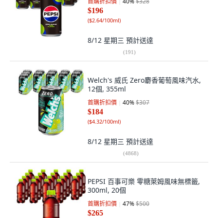
首購折扣價
40
%
$328
$196
(
$2.64/100ml
)
8/12 星期三
預計送達
(
191
)
Welch's 威氏 Zero麝香葡萄風味汽水,
12個, 355ml
首購折扣價
40
%
$307
$184
(
$4.32/100ml
)
8/12 星期三
預計送達
(
4868
)
PEPSI 百事可樂 零糖萊姆風味無標籤,
300ml, 20個
首購折扣價
47
%
$500
$265