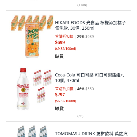
(
1188
)
HIKARI FOODS 光食品 檸檬添加橘子
氣泡飲, 30個, 250ml
首購折扣價
29
%
$989
$699
(
$9.32/100ml
)
缺貨
Coca-Cola 可口可樂 可口可樂纖維+,
10個, 470ml
首購折扣價
46
%
$550
$297
(
$6.32/100ml
)
缺貨
(
36
)
TOMOMASU DRINK 友桝飲料 萬歲汽