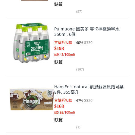
缺貨
(
97
)
Pulmuone 圃美多 零卡檸檬通寧水,
350ml, 6個
首購折扣價
40
%
$330
$198
(
$9.43/100ml
)
缺貨
(
107
)
HansEn's natural 凱恩蘇達原始可樂,
8件, 355毫升
首購折扣價
47
%
$320
$168
(
$5.92/100ml
)
缺貨
(
1
)