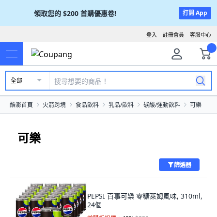
領取您的
$200
首購優惠卷!
打開 App
登入
註冊會員
客服中心
全部
酷澎首頁
火箭跨境
食品飲料
乳品/飲料
碳酸/運動飲料
可樂
可樂
篩選器
PEPSI 百事可樂 零糖萊姆風味, 310ml,
24個