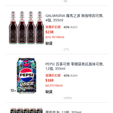
(
6
)
GALVANINA 羅馬之源 無咖啡因可樂,
4個, 355ml
首購折扣價
40
%
$397
$238
(
$16.76/100ml
)
缺貨
(
77
)
PEPSI 百事可樂 零糖莫希託風味可樂,
12個, 355ml
首購折扣價
40
%
$283
$169
(
$3.97/100ml
)
缺貨
(
1042
)
零距氣泡, 12個, 355ml