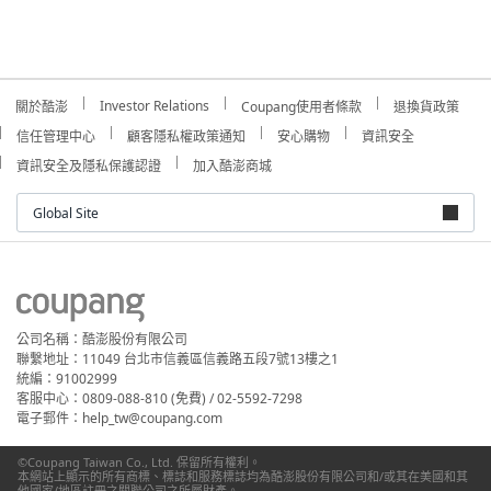
Investor Relations
關於酷澎
Coupang使用者條款
退換貨政策
信任管理中心
顧客隱私權政策通知
安心購物
資訊安全
資訊安全及隱私保護認證
加入酷澎商城
Global Site
公司名稱：酷澎股份有限公司
聯繫地址：11049 台北市信義區信義路五段7號13樓之1
統編：91002999
客服中心：0809-088-810 (免費) / 02-5592-7298
電子郵件：help_tw@coupang.com
©Coupang Taiwan Co., Ltd. 保留所有權利。
本網站上顯示的所有商標、標誌和服務標誌均為酷澎股份有限公司和/或其在美國和其
他國家/地區註冊之關聯公司之所屬財產。