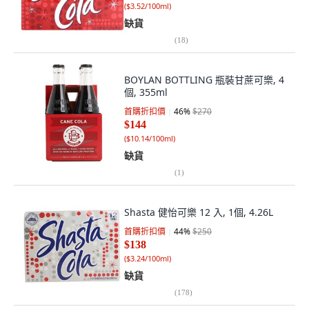
(
$3.52/100ml
)
缺貨
(
18
)
BOYLAN BOTTLING 瓶裝甘蔗可樂, 4
個, 355ml
首購折扣價
46
%
$270
$144
(
$10.14/100ml
)
缺貨
(
1
)
Shasta 健怡可樂 12 入, 1個, 4.26L
首購折扣價
44
%
$250
$138
(
$3.24/100ml
)
缺貨
(
178
)