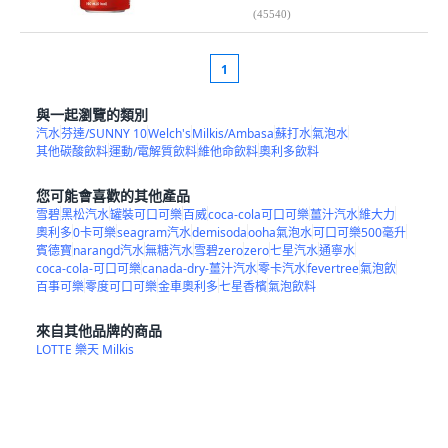
(
45540
)
1
與一起瀏覽的類別
汽水
芬達/SUNNY 10
Welch's
Milkis/Ambasa
蘇打水
氣泡水
其他碳酸飲料
運動/電解質飲料
維他命飲料
奧利多飲料
您可能會喜歡的其他產品
雪碧
黑松汽水
罐裝可口可樂
百威
coca-cola可口可樂
薑汁汽水
維大力
奧利多
0卡可樂
seagram汽水
demisoda
ooha氣泡水
可口可樂500毫升
賓德寶
narangd汽水
無糖汽水
雪碧zero
zero
七星汽水
通寧水
coca-cola-可口可樂
canada-dry-薑汁汽水
零卡汽水
fevertree
氣泡飲
百事可樂
零度可口可樂
金車奧利多
七星香檳
氣泡飲料
來自其他品牌的商品
LOTTE 樂天 Milkis