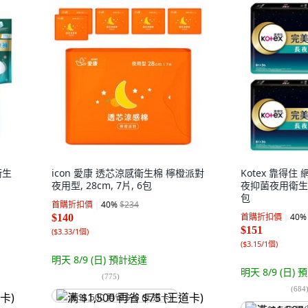
衛生
icon 愛康 透芯涼感衛生棉 檸橙派對
Kotex 靠得住
夜用型, 28cm, 7片, 6包
夜抑菌夜用衛生棉, 
包
首購折扣價
40
%
$234
首購折扣價
40
%
$140
$151
(
$3.33/1個
)
(
$3.15/1個
)
明天 8/9 (日)
預計送達
明天 8/9 (日)
預
(
775
)
(
684
满 $1,500 再省 $75 (王道卡)