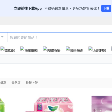
立即前往下載App
不錯過最新優惠、更多功能等著你！
下載
嬰幼兒
保健醫療
美妝保養
個人清潔
玩具休閒
格最高
最熱銷
最新上架