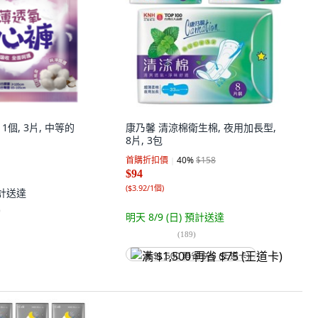
 1個, 3片, 中等的
康乃馨 清涼棉衛生棉, 夜用加長型,
8片, 3包
首購折扣價
40
%
$158
$94
(
$3.92/1個
)
計送達
)
明天 8/9 (日)
預計送達
(
189
)
满 $1,500 再省 $75 (王道卡)