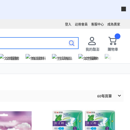
登入
註冊會員
客服中心
成為賣家
我的酷澎
購物車
文具圖書
食品飲料
生活用品
女性服飾
運動戶外
60
每頁筆