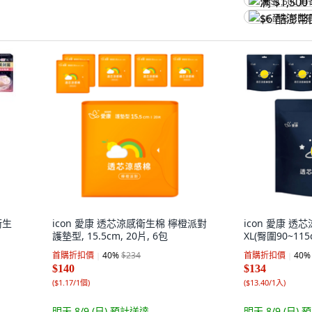
满 $1,500 再
$6 酷澎幣回
衛生
icon 愛康 透芯涼感衛生棉 檸橙派對
icon 愛康 透
護墊型, 15.5cm, 20片, 6包
XL(臀圍90~115c
首購折扣價
40
%
$234
首購折扣價
40
%
$140
$134
(
$1.17/1個
)
(
$13.40/1入
)
明天 8/9 (日)
預計送達
明天 8/9 (日)
預