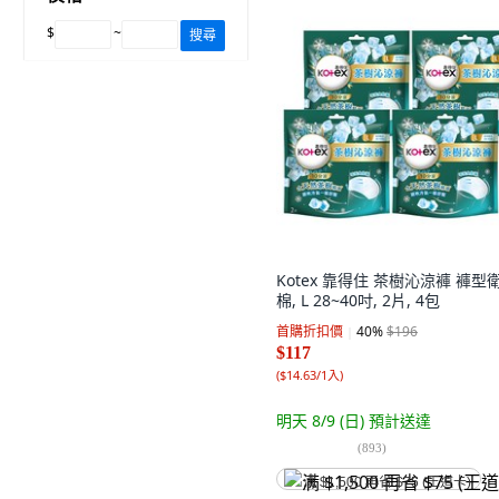
$
~
搜尋
Kotex 靠得住 茶樹沁涼褲 褲型
棉, L 28~40吋, 2片, 4包
首購折扣價
40
%
$196
$117
(
$14.63/1入
)
明天 8/9 (日)
預計送達
(
893
)
满 $1,500 再省 $75 (王道卡)