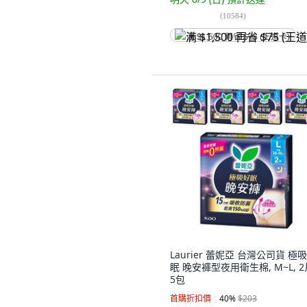
(
10584
)
满 $1,500 再省 $75 (王道卡)
Laurier 蕾妮亞 台灣公司貨 極
眠 晚安褲型夜用衛生棉, M~L, 2
5包
首購折扣價
40
%
$203