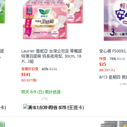
觸感
Laurier 蕾妮亞 台灣公司貨 零觸感
安心褲 FS0092,
,
特薄羽感棉 特長夜用型, 30cm, 18
特價
78
%
$119
片, 2組
$25
首購折扣價
40
%
$236
(
$8.33/1入
)
$141
8/13 星期四
預
(
$3.92/1個
)
(
146
明天 8/9 (日)
預計送達
(
74
)
满 $1,500 再省 $75 (王道卡)