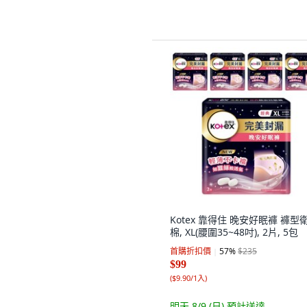
Kotex 靠得住 晚安好眠褲 褲型
棉, XL(腰圍35~48吋), 2片, 5包
首購折扣價
57
%
$235
$99
(
$9.90/1入
)
明天 8/9 (日)
預計送達