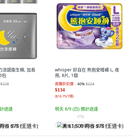
引力涼感衛生棉, 加長
whisper 好自在 熊抱安睡褲 L, 夜
 6包
用, 8片, 1個
$228
首購折扣價
40
%
$224
$134
(
$16.75/1個
)
計送達
明天 8/9 (日)
預計送達
)
(
75
)
省 $75 (王道卡)
满 $1,500 再省 $75 (王道卡)