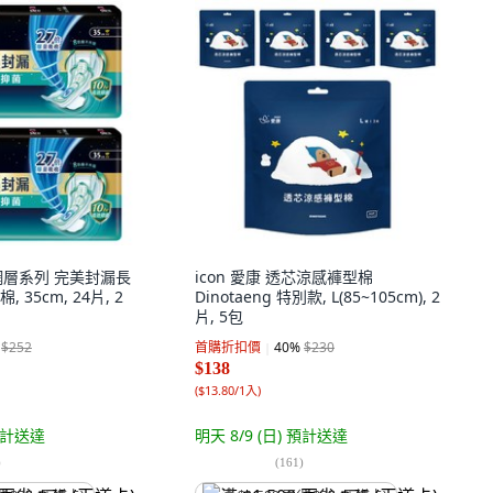
 網層系列 完美封漏長
icon 愛康 透芯涼感褲型棉
35cm, 24片, 2
Dinotaeng 特別款, L(85~105cm), 2
片, 5包
$252
首購折扣價
40
%
$230
$138
(
$13.80/1入
)
計送達
明天 8/9 (日)
預計送達
)
(
161
)