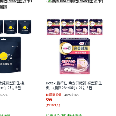
省 $75 (王道卡)
满 $1,500 再省 $75 (王道卡)
饋
芯涼感褲型衛生棉,
Kotex 靠得住 晚安好眠褲 褲型衛生
m), 2片, 5包
棉, L(腰圍28~40吋), 2片, 5包
$224
首購折扣價
40
%
$165
$99
(
$9.90/1入
)
計送達
明天 8/9 (日)
預計送達