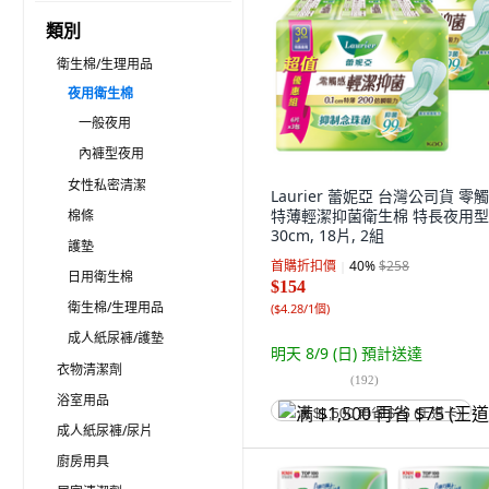
類別
衛生棉/生理用品
夜用衛生棉
一般夜用
內褲型夜用
女性私密清潔
Laurier 蕾妮亞 台灣公司貨 零
特薄輕潔抑菌衛生棉 特長夜用型
棉條
30cm, 18片, 2組
護墊
首購折扣價
40
%
$258
日用衛生棉
$154
衛生棉/生理用品
(
$4.28/1個
)
成人紙尿褲/護墊
明天 8/9 (日)
預計送達
衣物清潔劑
(
192
)
浴室用品
满 $1,500 再省 $75 (王道卡)
成人紙尿褲/尿片
廚房用具