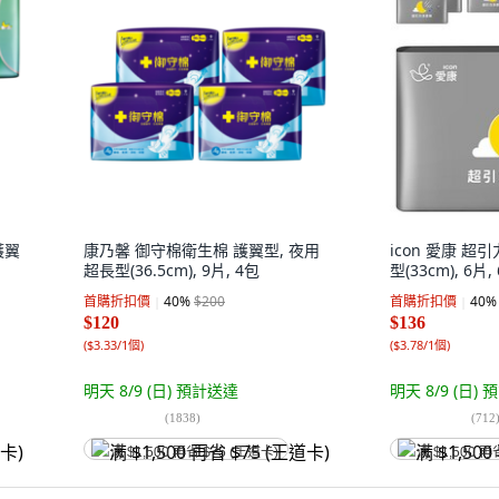
護翼
康乃馨 御守棉衛生棉 護翼型, 夜用
icon 愛康 超
超長型(36.5cm), 9片, 4包
型(33cm), 6片,
首購折扣價
40
%
$200
首購折扣價
40
%
$120
$136
(
$3.33/1個
)
(
$3.78/1個
)
明天 8/9 (日)
預計送達
明天 8/9 (日)
預
(
1838
)
(
712
满 $1,500 再省 $75 (王道卡)
满 $1,500 再