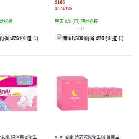
$106
(
$4.42/1個
)
計送達
明天 8/9 (日)
預計送達
)
(
41
)
省 $75 (王道卡)
满 $1,500 再省 $75 (王道卡)
 少女肌 純淨無香衛生
icon 愛康 透芯涼感衛生棉 護翼型,