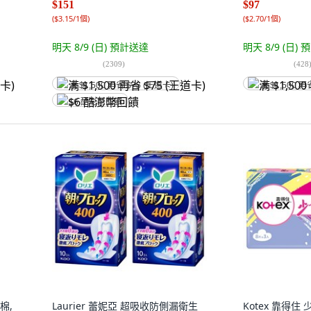
$151
$97
(
$3.15/1個
)
(
$2.70/1個
)
明天 8/9 (日)
預計送達
明天 8/9 (日)
預
(
2309
)
(
428
满 $1,500 再省 $75 (王道卡)
满 $1,500 再
$6 酷澎幣回饋
棉,
Laurier 蕾妮亞 超吸收防側漏衛生
Kotex 靠得住