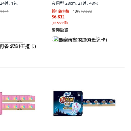
 24片, 1包
夜用型 28cm, 21片, 48包
$174
折扣後價格
13
%
$7,632
$6,632
(
$6.58/1個
)
暫時缺貨
)
最高再省 $200 (王道卡)
省 $75 (王道卡)