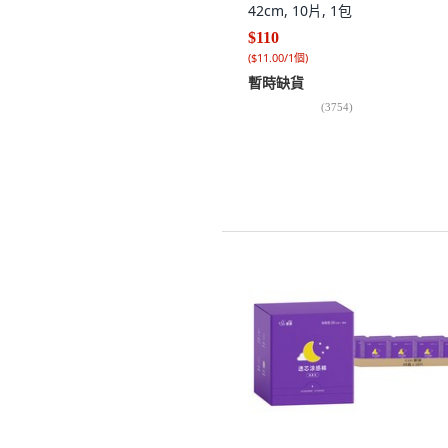
42cm, 10片, 1包
$110
(
$11.00/1個
)
暫時缺貨
(
3754
)