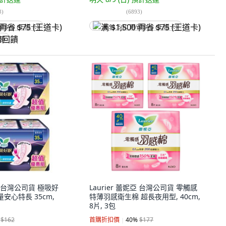
3
)
(
6893
)
省 $75 (王道卡)
满 $1,500 再省 $75 (王道卡)
回饋
妮亞 台灣公司貨 極吸好
Laurier 蕾妮亞 台灣公司貨 零觸感
安心特長 35cm,
特薄羽感衛生棉 超長夜用型, 40cm,
8片, 3包
$162
首購折扣價
40
%
$177