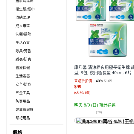
居家清潔劑
衛生紙/紙巾
收納整理
成人專區
洗曬/掃除
生活百貨
除臭/芳香
殺蟲/防蟲
康乃馨 清涼棉夜用極長衛生棉 
醫療保健
型, 3包, 夜用極長型 40cm, 6片
生活電器
首購折扣價
40
%
$165
安全/防身
$99
五金工具
(
$5.50/1個
)
防寒用品
明天 8/9 (日)
預計送達
嬰童紙尿褲
(
70
)
祭祀用品
满 $1,500 再省 $75 (王道卡)
價格