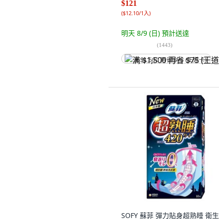
$121
(
$12.10/1入
)
明天 8/9 (日)
預計送達
(
1443
)
满 $1,500 再省 $75 (王道卡)
SOFY 蘇菲 彈力貼身超熟睡 衛生