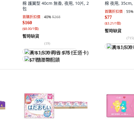
棉 護翼型 40cm 無香, 夜用, 10片, 2
棉 夜用, 35cm,
包
首購折扣價
55
%
首購折扣價
40
%
$268
$77
$160
(
$3.21/1個
)
(
$8.00/1個
)
暫時缺貨
暫時缺貨
(
715
(
19
)
满 $1,500 再
满 $1,500 再省 $75 (王道卡)
$7 酷澎幣回饋