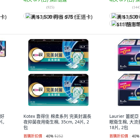
(
925
)
(
144
满 $1,500 再省 $75 (王道卡)
满 $1,500 再
$11 酷澎幣
吸好
Kotex 靠得住 棉柔系列 完美封漏長
Laurier 蕾
片,
夜抑菌夜用衛生棉, 35cm, 24片, 2
眠衛生棉, 大流量
包
18片, 2包
首購折扣價
40
%
$252
首購折扣價
40
%