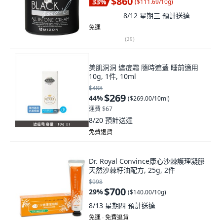
$860
33
%
(
$111.69/10g
)
8/12 星期三
預計送達
免運
(
29
)
美肌洞洞 遮痘霜 隨時遮蓋 睡前適用
10g, 1件, 10ml
$488
$269
44
%
(
$269.00/10ml
)
運費 $67
8/20
預計送達
免費退貨
Dr. Royal Convince康心沙棘護理凝膠
天然沙棘籽油配方, 25g, 2件
$998
$700
29
%
(
$140.00/10g
)
8/13 星期四
預計送達
免運 ∙ 免費退貨