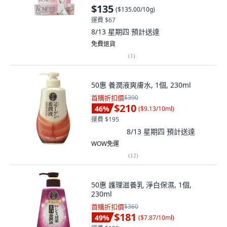
$135
(
$135.00/10g
)
運費 $67
8/13 星期四
預計送達
免費退貨
(
1
)
50惠 養潤液爽膚水, 1個, 230ml
首購折扣價
$390
$210
46
%
(
$9.13/10ml
)
運費 $195
8/13 星期四
預計送達
WOW免運
(
12
)
50惠 護理滋養乳 淨白保濕, 1個,
230ml
首購折扣價
$360
$181
49
%
(
$7.87/10ml
)