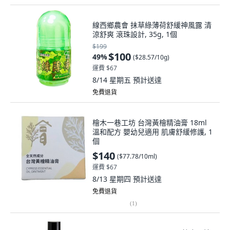
線西鄉農會 抺草綠薄荷舒緩神風露 清
涼舒爽 滾珠設計, 35g, 1個
$199
$100
49
%
(
$28.57/10g
)
運費 $67
8/14 星期五
預計送達
免費退貨
檜木一巷工坊 台灣黃檜精油膏 18ml
溫和配方 嬰幼兒適用 肌膚舒緩修護, 1
個
$140
(
$77.78/10ml
)
運費 $67
8/13 星期四
預計送達
免費退貨
(
1
)