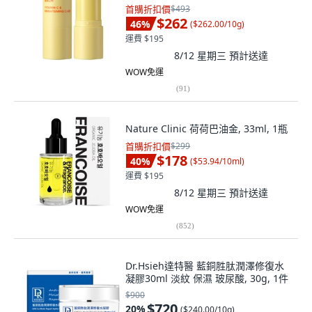
首購折扣價
$493
$262
46
%
(
$262.00/10g
)
運費 $195
8/12 星期三
預計送達
WOW免運
(
91
)
Nature Clinic 荷荷巴油金, 33ml, 1瓶
首購折扣價
$299
$178
40
%
(
$53.94/10ml
)
運費 $195
8/12 星期三
預計送達
WOW免運
(
852
)
Dr.Hsieh達特醫 藍銅胜肽潤澤修復水
凝膠30ml 淡紋 保濕 玻尿酸, 30g, 1件
$900
$720
20
%
(
$240.00/10g
)