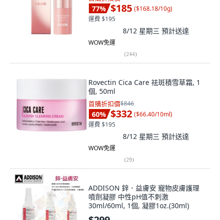
$185
77
%
(
$168.18/10g
)
運費 $195
8/12 星期三
預計送達
WOW免運
(
244
)
Rovectin Cica Care 祛斑積雪草霜, 1
個, 50ml
首購折扣價
$846
$332
60
%
(
$66.40/10ml
)
運費 $195
8/12 星期三
預計送達
WOW免運
(
29
)
ADDISON 鋅．益膚安 寵物皮膚護理
噴劑凝膠 中性pH值不刺激
30ml/60ml, 1個, 凝膠1oz.(30ml)
$299