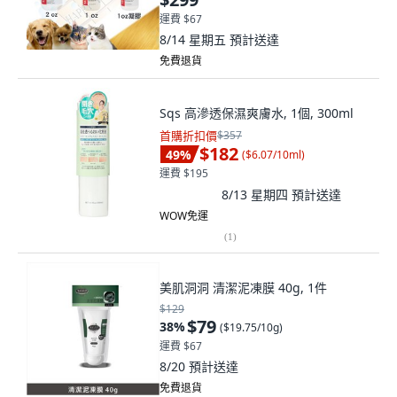
運費 $67
8/14 星期五
預計送達
免費退貨
Sqs 高滲透保濕爽膚水, 1個, 300ml
首購折扣價
$357
$182
49
%
(
$6.07/10ml
)
運費 $195
8/13 星期四
預計送達
WOW免運
(
1
)
美肌洞洞 清潔泥凍膜 40g, 1件
$129
$79
38
%
(
$19.75/10g
)
運費 $67
8/20
預計送達
免費退貨