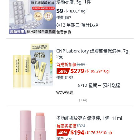
煥顏亮膚, 5g, 1件
$9
(
$18.00/10g
)
運費 $67
8/12 星期三
預計送達
免費退貨
CNP Laboratory 蜂膠能量保濕棒, 7g,
2支
首購折扣價
$681
$279
59
%
(
$199.29/10g
)
運費 $195
8/12 星期三
預計送達
WOW免運
(
134
)
多功能撫紋亮白保濕棒, 1個, 11ml
首購折扣價
$324
$194
40
%
(
$176.36/10ml
)
運費 $195