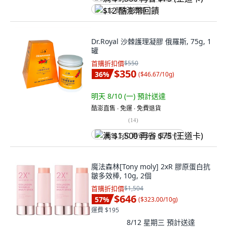
$12 酷澎幣回饋
Dr.Royal 沙棘護理凝膠 俄羅斯, 75g, 1
罐
首購折扣價
$550
$350
36
%
(
$46.67/10g
)
明天 8/10 (一)
預計送達
酷澎直售 ∙ 免運 ∙ 免費退貨
(
14
)
满 $1,500 再省 $75 (王道卡)
魔法森林[Tony moly] 2xR 膠原蛋白抗
皺多效棒, 10g, 2個
首購折扣價
$1,504
$646
57
%
(
$323.00/10g
)
運費 $195
8/12 星期三
預計送達