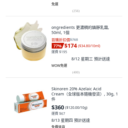
免運
(
256
)
ongredients 更濃稠的鎮靜乳霜,
50ml, 1個
首購折扣價
$768
$174
77
%
(
$34.80/10ml
)
運費 $195
8/12 星期三
預計送達
WOW免運
(
400
)
Skinoren 20% Azelaic Acid
Cream（全球版本隨機發貨）, 30g, 1
件
$360
(
$120.00/10g
)
運費 $67
8/13 星期四
預計送達
免費退貨