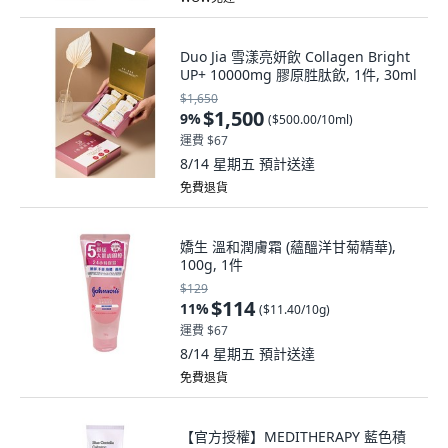
Duo Jia 雪漾亮妍飲 Collagen Bright
UP+ 10000mg 膠原胜肽飲, 1件, 30ml
$1,650
$1,500
9
%
(
$500.00/10ml
)
運費 $67
8/14 星期五
預計送達
免費退貨
嬌生 溫和潤膚霜 (蘊醞洋甘菊精華),
100g, 1件
$129
$114
11
%
(
$11.40/10g
)
運費 $67
8/14 星期五
預計送達
免費退貨
【官方授權】MEDITHERAPY 藍色積