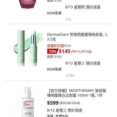
運費 $195
8/13 星期四
預計送達
WOW免運
(
12
)
Dermashare 茶樹問題護理局部膏, 1,
3.5克
首購折扣價
$540
$145
73
%
(
$414.29/10g
)
運費 $195
8/12 星期三
預計送達
WOW免運
(
1168
)
【官方授權】MEDITHERAPY 玻尿酸
傳明酸煥白淡斑霜 100ml 1瓶, 1件
$599
(
$59.90/10ml
)
8/12 星期三
預計送達
免運 ∙ 免費退貨