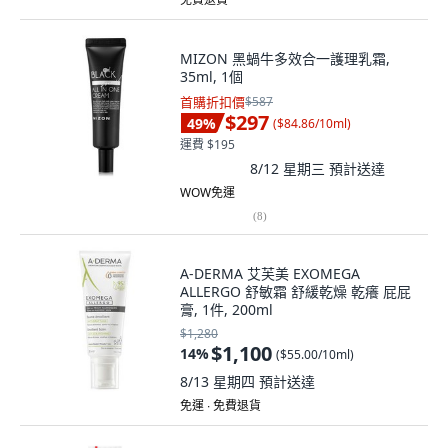
MIZON 黑蝸牛多效合一護理乳霜,
35ml, 1個
首購折扣價
$587
$297
49
%
(
$84.86/10ml
)
運費 $195
8/12 星期三
預計送達
WOW免運
(
8
)
A-DERMA 艾芙美 EXOMEGA
ALLERGO 舒敏霜 舒緩乾燥 乾癢 屁屁
膏, 1件, 200ml
$1,280
$1,100
14
%
(
$55.00/10ml
)
8/13 星期四
預計送達
免運 ∙ 免費退貨