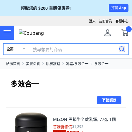
領取您的
$200
首購優惠卷!
打開 App
登入
註冊會員
客服中心
全部
酷澎首頁
美妝保養
肌膚護理
乳霜/多效合一
多效合一
多效合一
篩選器
MIZON 黑蝸牛全效乳霜, 77g, 1個
首購折扣價
$1,292