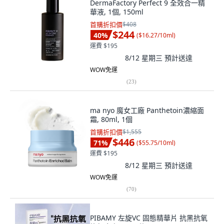
DermaFactory Perfect 9 全效合一精
華液, 1個, 150ml
首購折扣價
$408
$244
40
%
(
$16.27/10ml
)
運費 $195
8/12 星期三
預計送達
WOW免運
(
23
)
ma nyo 魔女工廠 Panthetoin濃縮面
霜, 80ml, 1個
首購折扣價
$1,555
$446
71
%
(
$55.75/10ml
)
運費 $195
8/12 星期三
預計送達
WOW免運
(
70
)
PIBAMY 左旋VC 固態精華片 抗黑抗氧