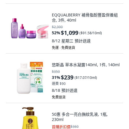
EQQUALBERRY 補骨脂酚豐盈保養組
合, 3件, 40ml
$2,300
$1,099
52
%
(
$91.58/10ml
)
8/12 星期三
預計送達
免運 ∙ 免費退貨
悠斯晶 草本水凝露140ml, 1件, 140ml
$350
$239
31
%
(
$17.07/10ml
)
運費 $90
8/18
預計送達
免費退貨
50惠 多合一亮白撫紋乳液, 1瓶,
230ml
首購折扣價
$360