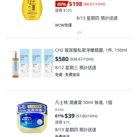
$198
45
%
(
$8.61/10ml
)
運費 $195
8/13 星期四
預計送達
WOW免運
(
5
)
CH2 玻尿酸私密淨嫩精露, 1件, 150ml
$580
(
$38.67/10ml
)
8/12 星期三
預計送達
免運 ∙ 免費退貨
凡士林 潤膚膏 50ml 無香, 1個
$100
$39
61
%
(
$7.80/10ml
)
運費 $75
8/13 星期四
預計送達
免費退貨