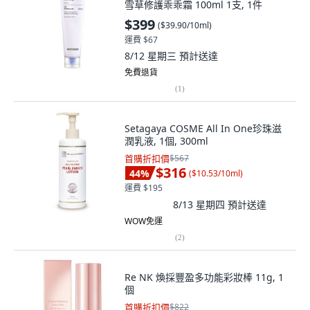
雪草修護乖乖霜 100ml 1支, 1件
$399
(
$39.90/10ml
)
運費 $67
8/12 星期三
預計送達
免費退貨
(
1
)
Setagaya COSME All In One珍珠滋
潤乳液, 1個, 300ml
首購折扣價
$567
$316
44
%
(
$10.53/10ml
)
運費 $195
8/13 星期四
預計送達
WOW免運
(
2
)
Re NK 煥採豐盈多功能彩妝棒 11g, 1
個
首購折扣價
$822