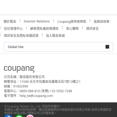
Investor Relations
關於酷澎
Coupang使用者條款
退換貨政策
信任管理中心
顧客隱私權政策通知
安心購物
資訊安全
資訊安全及隱私保護認證
加入酷澎商城
Global Site
公司名稱：酷澎股份有限公司
聯繫地址：11049 台北市信義區信義路五段7號13樓之1
統編：91002999
客服中心：0809-088-810 (免費) / 02-5592-7298
電子郵件：help_tw@coupang.com
©Coupang Taiwan Co., Ltd. 保留所有權利。
本網站上顯示的所有商標、標誌和服務標誌均為酷澎股份有限公司和/或其在美國和其
他國家/地區註冊之關聯公司之所屬財產。