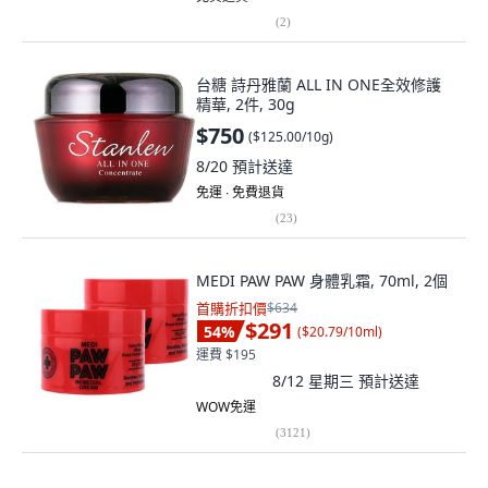
(
2
)
台糖 詩丹雅蘭 ALL IN ONE全效修護
精華, 2件, 30g
$750
(
$125.00/10g
)
8/20
預計送達
免運 ∙ 免費退貨
(
23
)
MEDI PAW PAW 身體乳霜, 70ml, 2個
首購折扣價
$634
$291
54
%
(
$20.79/10ml
)
運費 $195
8/12 星期三
預計送達
WOW免運
(
3121
)