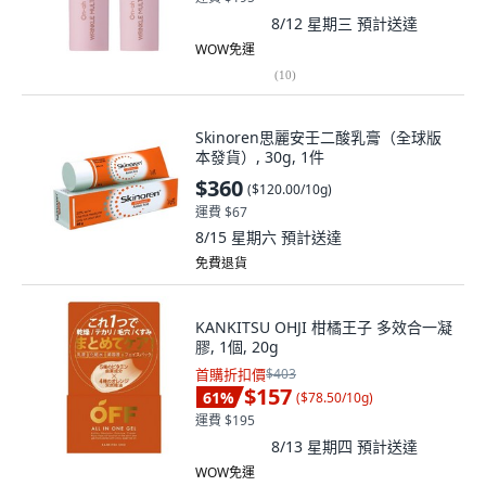
8/12 星期三
預計送達
WOW免運
(
10
)
Skinoren思麗安壬二酸乳膏（全球版
本發貨）, 30g, 1件
$360
(
$120.00/10g
)
運費 $67
8/15 星期六
預計送達
免費退貨
KANKITSU OHJI 柑橘王子 多效合一凝
膠, 1個, 20g
首購折扣價
$403
$157
61
%
(
$78.50/10g
)
運費 $195
8/13 星期四
預計送達
WOW免運