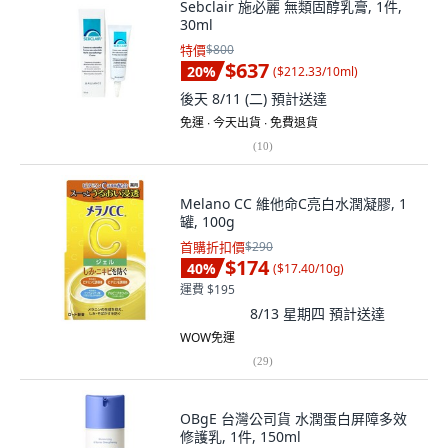
Sebclair 施必麗 無類固醇乳膏, 1件,
30ml
特價
$800
$637
20
%
(
$212.33/10ml
)
後天 8/11 (二)
預計送達
免運 ∙ 今天出貨 ∙ 免費退貨
(
10
)
Melano CC 維他命C亮白水潤凝膠, 1
罐, 100g
首購折扣價
$290
$174
40
%
(
$17.40/10g
)
運費 $195
8/13 星期四
預計送達
WOW免運
(
29
)
OBgE 台灣公司貨 水潤蛋白屏障多效
修護乳, 1件, 150ml