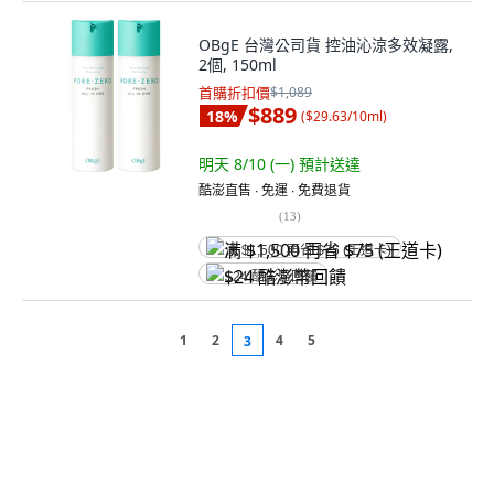
OBgE 台灣公司貨 控油沁涼多效凝露,
2個, 150ml
首購折扣價
$1,089
$889
18
%
(
$29.63/10ml
)
明天 8/10 (一)
預計送達
酷澎直售 ∙ 免運 ∙ 免費退貨
(
13
)
满 $1,500 再省 $75 (王道卡)
$24 酷澎幣回饋
1
2
4
5
3