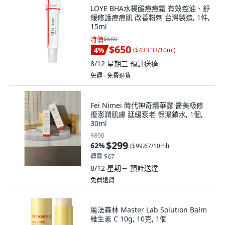
LOYE BHA水楊酸痘痘霜 有效控油、舒
緩修護痘痘肌 改善粉刺 台灣製造, 1件,
15ml
特價
$680
$650
4
%
(
$433.33/10ml
)
8/12 星期三
預計送達
免運 ∙ 免費退貨
Fei Nimei 時代神奇精華露 醫美級修
復澎潤肌膚 延緩衰老 保濕鎖水, 1個,
30ml
$800
$299
62
%
(
$99.67/10ml
)
運費 $67
8/12 星期三
預計送達
免費退貨
魔法森林 Master Lab Solution Balm
維生素 C 10g, 10克, 1個