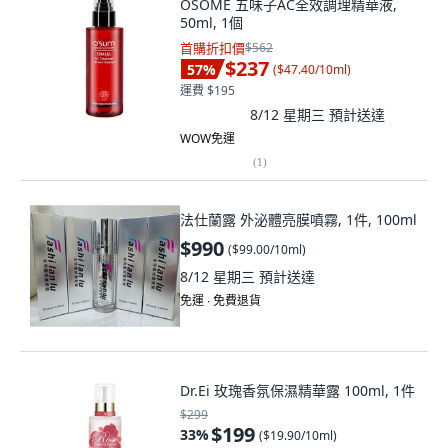
OSOME 五味子AC全效調理精華液,
50ml, 1個
首購折扣價
$562
$237
57
%
(
$47.40/10ml
)
運費 $195
8/12 星期三
預計送達
WOW免運
(
1
)
法仕蘭露 外泌體亮膜噴霧, 1件, 100ml
$990
(
$99.00/10ml
)
8/12 星期三
預計送達
免運 ∙ 免費退貨
Dr.Ei 玫瑰香氛保濕精華露 100ml, 1件
$299
$199
33
%
(
$19.90/10ml
)