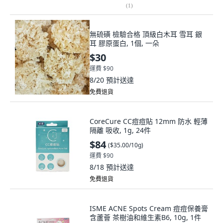
(
1
)
無硫磺 檢驗合格 頂級白木耳 雪耳 銀
耳 膠原蛋白, 1個, 一朵
$30
運費 $90
8/20
預計送達
免費退貨
CoreCure CC痘痘貼 12mm 防水 輕薄
隔離 吸收, 1g, 24件
$84
(
$35.00/10g
)
運費 $90
8/18
預計送達
免費退貨
ISME ACNE Spots Cream 痘痘保養膏
含蘆薈 茶樹油和維生素B6, 10g, 1件